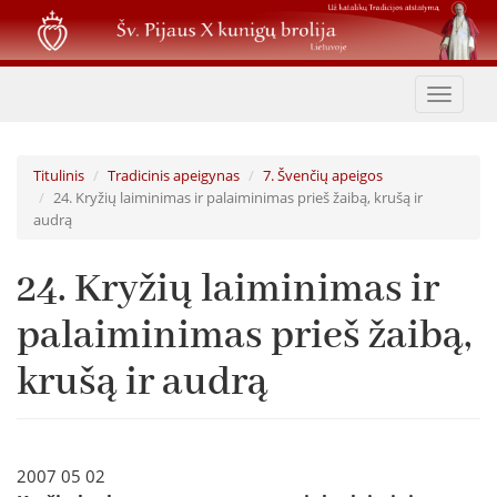
Pereiti
į
pagrindinį
turinį
Toggle
navigat
Titulinis
Tradicinis apeigynas
7. Švenčių apeigos
24. Kryžių laiminimas ir palaiminimas prieš žaibą, krušą ir
audrą
24. Kryžių laiminimas ir
palaiminimas prieš žaibą,
krušą ir audrą
2007 05 02