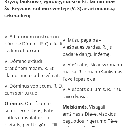
Kryžių laukuose, vynuogynuose ir kt. laiminimas
Šv. Kryžiaus radimo šventėje (V. 3) ar artimiausią
sekmadienį
V. Adiutórium nostrum in
V. Mūsų pagalba –
nómine Dómini. R. Qui fecit
Viešpaties vardas. R. Jis
cælum et terram.
padarė dangų ir žemę.
V. Dómine exáudi
V. Viešpatie, išklausyk mano
oratiónem meam. R. Et
maldą. R. Ir mano šauksmas
clamor meus ad te véniat.
Tave tepasiekia.
V. Dóminus vobíscum. R. Et
V. Viešpats su jumis. R. Ir su
cum spíritu tuo.
tavo dvasia.
Orémus
. Omnípotens
Melskimės
. Visagali
sempitérne Deus, Pater
amžinasis Dieve, visokios
totíus consolatiónis et
paguodos ir gerumo Tėve,
pietátis, per Unigéniti Fílii