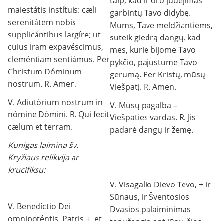
taip, kad ir oro judėjimas
maiestátis instítuis: cæli
garbintų Tavo didybę.
serenitátem nobis
Mums, Tave meldžiantiems,
supplicántibus largíre; ut
suteik giedrą dangų, kad
cuius iram expavéscimus,
mes, kurie bijome Tavo
cleméntiam sentiámus. Per
pykčio, pajustume Tavo
Christum Dóminum
gerumą. Per Kristų, mūsų
nostrum. R. Amen.
Viešpatį. R. Amen.
V. Adiutórium nostrum in
V. Mūsų pagalba –
nómine Dómini. R. Qui fecit
Viešpaties vardas. R. Jis
cælum et terram.
padarė dangų ir žemę.
Kunigas laimina šv.
Kryžiaus relikvija ar
krucifiksu:
V. Visagalio Dievo Tėvo, + ir
Sūnaus, ir Šventosios
V. Benedíctio Dei
Dvasios palaiminimas
omnipoténtis, Patris +, et