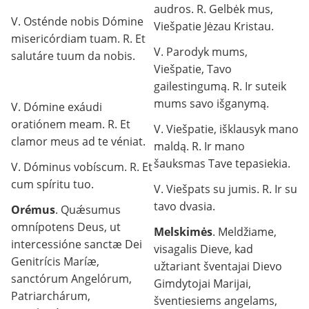
audros. R. Gelbėk mus,
V. Osténde nobis Dómine
Viešpatie Jėzau Kristau.
misericórdiam tuam. R. Et
V. Parodyk mums,
salutáre tuum da nobis.
Viešpatie, Tavo
gailestingumą. R. Ir suteik
mums savo išganymą.
V. Dómine exáudi
oratiónem meam. R. Et
V. Viešpatie, išklausyk mano
clamor meus ad te véniat.
maldą. R. Ir mano
šauksmas Tave tepasiekia.
V. Dóminus vobíscum. R. Et
cum spíritu tuo.
V. Viešpats su jumis. R. Ir su
tavo dvasia.
Orémus
. Quǽsumus
omnípotens Deus, ut
Melskimės
. Meldžiame,
intercessióne sanctæ Dei
visagalis Dieve, kad
Genitrícis Maríæ,
užtariant šventajai Dievo
sanctórum Angelórum,
Gimdytojai Marijai,
Patriarchárum,
šventiesiems angelams,