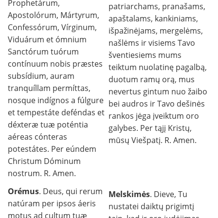
Prophetárum,
patriarchams, pranašams,
Apostolórum, Mártyrum,
apaštalams, kankiniams,
Confessórum, Vírginum,
išpažinėjams, mergelėms,
Viduárum et ómnium
našlėms ir visiems Tavo
Sanctórum tuórum
šventiesiems mums
contínuum nobis præstes
teiktum nuolatinę pagalbą,
subsídium, auram
duotum ramų orą, mus
tranquíllam permíttas,
nevertus gintum nuo žaibo
nosque indígnos a fúlgure
bei audros ir Tavo dešinės
et tempestáte deféndas et
rankos jėga įveiktum oro
déxteræ tuæ poténtia
galybes. Per tąjį Kristų,
aéreas cónteras
mūsų Viešpatį. R. Amen.
potestátes. Per eúndem
Christum Dóminum
nostrum. R. Amen.
Orémus
. Deus, qui rerum
Melskimės
. Dieve, Tu
natúram per ipsos áeris
nustatei daiktų prigimtį
motus ad cultum tuæ