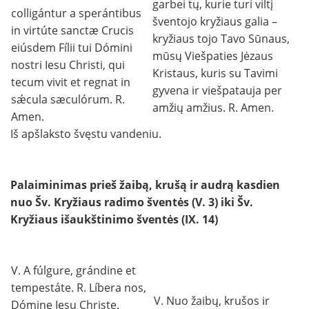
garbei tų, kurie turi viltį
colligántur a sperántibus
šventojo kryžiaus galia –
in virtúte sanctæ Crucis
kryžiaus tojo Tavo Sūnaus,
eiúsdem Fílii tui Dómini
mūsų Viešpaties Jėzaus
nostri Iesu Christi, qui
Kristaus, kuris su Tavimi
tecum vivit et regnat in
gyvena ir viešpatauja per
sǽcula sæculórum. R.
amžių amžius. R. Amen.
Amen.
Iš apšlaksto švęstu vandeniu.
Palaiminimas prieš žaibą, krušą ir audrą kasdien
nuo Šv. Kryžiaus radimo šventės (V. 3) iki Šv.
Kryžiaus išaukštinimo šventės (IX. 14)
V. A fúlgure, grándine et
tempestáte. R. Líbera nos,
V. Nuo žaibų, krušos ir
Dómine Iesu Christe.