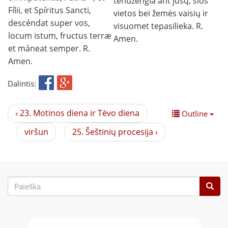
tenužengia ant jūsų, šios
Fílii, et Spíritus Sancti,
vietos bei žemės vaisių ir
descéndat super vos,
visuomet tepasilieka. R.
locum istum, fructus terræ
Amen.
et máneat semper. R.
Amen.
Dalintis:
‹ 23. Motinos diena ir Tėvo diena
Outline
viršun
25. Šeštinių procesija ›
Paieškos
forma