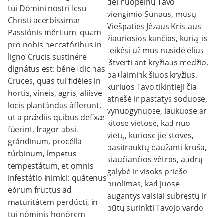
dėl nuopelnų Tavo
tui Dómini nostri Iesu
viengimio Sūnaus, mūsų
Christi acerbíssimæ
Viešpaties Jėzaus Kristaus
Passiónis méritum, quam
žiauriosios kančios, kurią jis
pro nobis peccatóribus in
teikėsi už mus nusidėjėlius
ligno Crucis sustinére
ištverti ant kryžiaus medžio,
dignátus est: béne+dic has
pa+laimink šiuos kryžius,
Cruces, quas tui fidéles in
kuriuos Tavo tikintieji čia
hortis, víneis, agris, aliísve
atnešė ir pastatys soduose,
locis plantándas áfferunt,
vynuogynuose, laukuose ar
ut a prǽdiis quibus defíxæ
kitose vietose, kad nuo
fúerint, fragor absit
vietų, kuriose jie stovės,
grándinum, procélla
pasitrauktų daužanti kruša,
túrbinum, ímpetus
siaučiančios vėtros, audrų
tempestátum, et omnis
galybė ir visoks priešo
infestátio inimíci: quátenus
puolimas, kad juose
eórum fructus ad
augantys vaisiai subręstų ir
maturitátem perdúcti, in
būtų surinkti Tavojo vardo
tui nóminis honórem