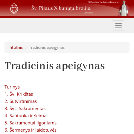
Pereiti
į
pagrindinį
turinį
Toggle
navigat
Titulinis
Tradicinis apeigynas
Tradicinis apeigynas
Turinys
1. Šv. Krikštas
2. Sutvirtinimas
3. Švč. Sakramentas
4. Santuoka ir šeima
5. Sakramentai ligoniams
6. Šermenys ir laidotuvės