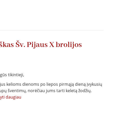
Jono
Bosko
patarimai
kaip
gyventi
laimingai
kas Šv. Pijaus X brolijos
ūs tikintieji,
jus kelioms dienoms po liepos pirmąją dieną įvykusių
upų šventimų, norėčiau jums tarti keletą žodžių.
tyti daugiau
apie
Generalinio
vyresniojo