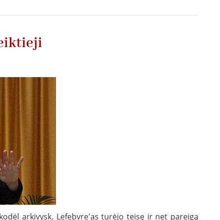
laiškas
Šv.
Pijaus
iktieji
X
brolijos
tikintiesiems
dėl arkivysk. Lefebvre'as turėjo teisę ir net pareigą