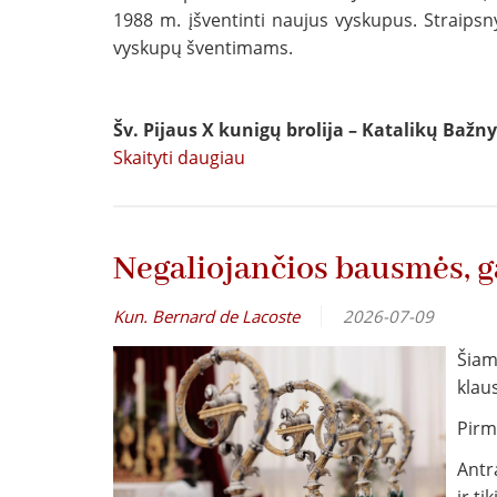
1988 m. įšventinti naujus vyskupus. Straipsn
vyskupų šventimams.
Šv. Pijaus X kunigų brolija – Katalikų Bažn
Skaityti daugiau
apie
Nei
schizmatikai,
nei
Negaliojančios bausmės, g
prakeiktieji
Kun. Bernard de Lacoste
2026-07-09
Šiam
klau
Pirma
Antr
ir ti