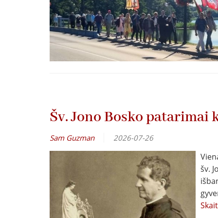
Šv. Jono Bosko patarimai k
Sam Guzman
2026-07-26
Vien
šv. 
išba
gyve
Skai