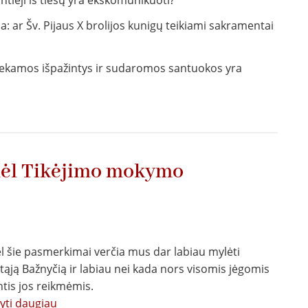
ia: ar Šv. Pijaus X brolijos kunigų teikiami sakramentai
 atliekamos išpažintys ir sudaromos santuokos yra
dėl Tikėjimo mokymo
l šie pasmerkimai verčia mus dar labiau mylėti
tąją Bažnyčią ir labiau nei kada nors visomis jėgomis
ntis jos reikmėmis.
tyti daugiau
apie