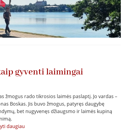
aip gyventi laimingai
as žmogus rado tikrosios laimės paslaptį. Jo vardas –
Jonas Boskas. Jis buvo žmogus, patyręs daugybę
ndymų, bet nugyvenęs džiaugsmo ir laimės kupiną
nimą.
tyti daugiau
apie
Šv.