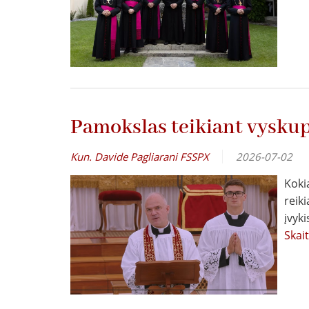
Pamokslas teikiant vysku
Kun. Davide Pagliarani FSSPX
2026-07-02
Koki
reik
įvyki
Skai