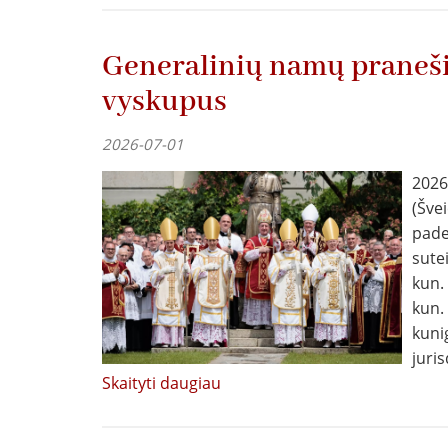
Generalinių namų praneši
vyskupus
2026-07-01
2026
(Šve
pade
sute
kun.
kun.
kunig
juris
Skaityti daugiau
apie
Generalinių
namų