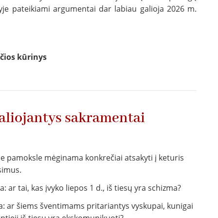
yje pateikiami argumentai dar labiau galioja 2026 m.
yčios kūrinys
aliojantys sakramentai
e pamoksle mėginama konkrečiai atsakyti į keturis
simus.
: ar tai, kas įvyko liepos 1 d., iš tiesų yra schizma?
a: ar šiems šventimams pritariantys vyskupai, kunigai
kintieji iš tiesų yra ekskomunikuoti?