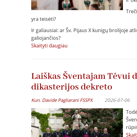
Treč
yra teisėti?
Ir galiausiai: ar Šv. Pijaus X kunigų brolijoje
galiojančios?
Skaityti daugiau
apie
Negaliojančios
bausmės,
galiojantys
Laiškas Šventajam Tėvui 
sakramentai
dikasterijos dekreto
Kun. Davide Pagliarani FSSPX
2026-07-06
Todė
Šven
rūpi
Skai