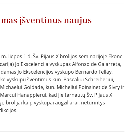
2026
metais
mas įšventinus naujus
 m. liepos 1 d. Šv. Pijaus X brolijos seminarijoje Ekone
icarija) Jo Ekscelencija vyskupas Alfonso de Galarreta,
damas Jo Ekscelencijos vyskupo Bernardo Fellay,
ikė vyskupų šventimus kun. Pascaliui Schreiberiui,
 Michaelui Goldade, kun. Micheliui Poinsinet de Sivry ir
 Marcui Hanappierui, kad jie tarnautų Šv. Pijaus X
ų brolijai kaip vyskupai augziliarai, neturintys
dikcijos.