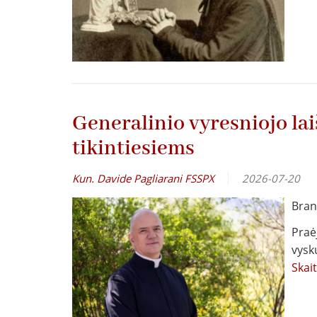
Generalinio vyresniojo laiš
tikintiesiems
Kun. Davide Pagliarani FSSPX
2026-07-20
Brang
Praė
vysk
Skai