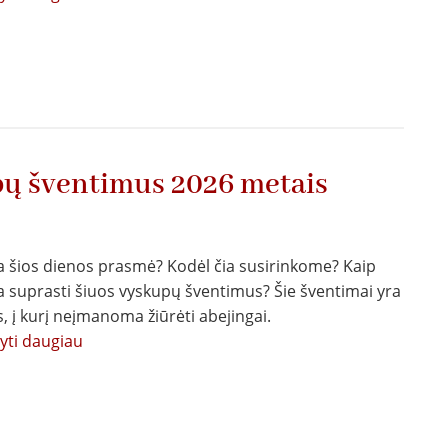
Laiškas
Šventajam
Tėvui
dėl
Tikėjimo
mokymo
dikasterijos
pų šventimus 2026 metais
dekreto
a šios dienos prasmė? Kodėl čia susirinkome? Kaip
ia suprasti šiuos vyskupų šventimus? Šie šventimai yra
s, į kurį neįmanoma žiūrėti abejingai.
tyti daugiau
apie
Pamokslas
teikiant
vyskupų
šventimus