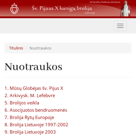
Pereiti
į
pagrindinį
turinį
Toggle
navigat
Titulinis
Nuotraukos
Nuotraukos
1. Mūsų Globėjas šv. Pijus X
2. Arkivysk. M. Lefebvre
5. Brolijos veikla
6. Asocijuotos bendruomenės
7. Brolija Rytų Europoje
8. Brolija Lietuvoje 1997-2002
9. Brolija Lietuvoje 2003