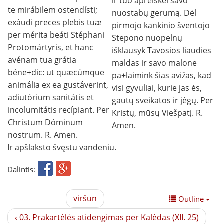
ir tuo apreiškei savo
te mirábilem ostendísti;
nuostabų gerumą. Dėl
exáudi preces plebis tuæ
pirmojo kankinio šventojo
per mérita beáti Stéphani
Stepono nuopelnų
Protomártyris, et hanc
išklausyk Tavosios liaudies
avénam tua grátia
maldas ir savo malone
béne+dic: ut quæcúmque
pa+laimink šias avižas, kad
animália ex ea gustáverint,
visi gyvuliai, kurie jas ės,
adiutórium sanitátis et
gautų sveikatos ir jėgų. Per
incolumitátis recípiant. Per
Kristų, mūsų Viešpatį. R.
Christum Dóminum
Amen.
nostrum. R. Amen.
Ir apšlaksto švęstu vandeniu.
Dalintis:
viršun
Outline
‹ 03. Prakartėlės atidengimas per Kalėdas (XII. 25)