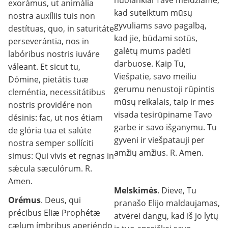
nuolankiai Tave meldžiame,
exorámus, ut animália
kad suteiktum mūsų
nostra auxíliis tuis non
gyvuliams savo pagalbą,
destítuas, quo, in saturitáte
kad jie, būdami sotūs,
perseverántia, nos in
galėtų mums padėti
labóribus nostris iuváre
darbuose. Kaip Tu,
váleant. Et sicut tu,
Viešpatie, savo meiliu
Dómine, pietátis tuæ
gerumu nenustoji rūpintis
cleméntia, necessitátibus
mūsų reikalais, taip ir mes
nostris providére non
visada tesirūpiname Tavo
désinis: fac, ut nos étiam
garbe ir savo išganymu. Tu
de glória tua et salúte
gyveni ir viešpatauji per
nostra semper sollíciti
amžių amžius. R. Amen.
simus: Qui vivis et regnas in
sǽcula sæculórum. R.
Amen.
Melskimės
. Dieve, Tu
Orémus
. Deus, qui
pranašo Elijo maldaujamas,
précibus Eliæ Prophétæ
atvėrei dangų, kad iš jo lytų
cælum ímbribus aperiéndo