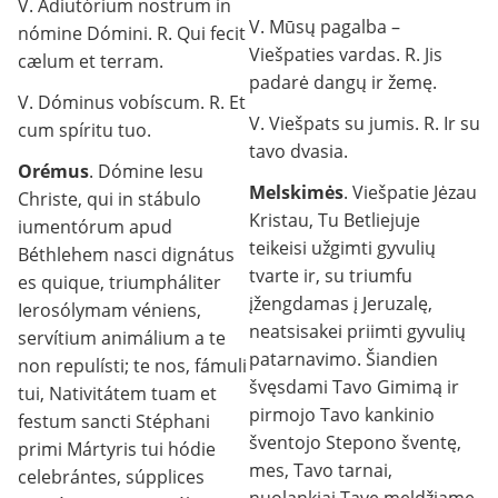
V. Adiutórium nostrum in
V. Mūsų pagalba –
nómine Dómini. R. Qui fecit
Viešpaties vardas. R. Jis
cælum et terram.
padarė dangų ir žemę.
V. Dóminus vobíscum. R. Et
V. Viešpats su jumis. R. Ir su
cum spíritu tuo.
tavo dvasia.
Orémus
. Dómine Iesu
Melskimės
. Viešpatie Jėzau
Christe, qui in stábulo
Kristau, Tu Betliejuje
iumentórum apud
teikeisi užgimti gyvulių
Béthlehem nasci dignátus
tvarte ir, su triumfu
es quique, triumpháliter
įžengdamas į Jeruzalę,
Ierosólymam véniens,
neatsisakei priimti gyvulių
servítium animálium a te
patarnavimo. Šiandien
non repulísti; te nos, fámuli
švęsdami Tavo Gimimą ir
tui, Nativitátem tuam et
pirmojo Tavo kankinio
festum sancti Stéphani
šventojo Stepono šventę,
primi Mártyris tui hódie
mes, Tavo tarnai,
celebrántes, súpplices