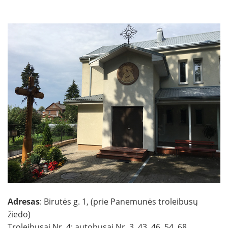
Adresas
: Birutės g. 1, (prie Panemunės troleibusų
žiedo)
Troleibusai Nr. 4; autobusai Nr. 3, 43, 46, 54, 68