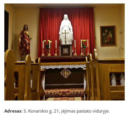
Adresas
: S. Konarskio g. 21, įėjimas pastato viduryje.