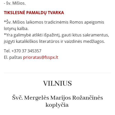
- šv. Mišios.
TIKSLESNĖ PAMALDŲ TVARKA
*Šv. Mišios laikomos tradicinėmis Romos apeigomis
lotynų kalba.
*Yra galimybė atlikti išpažintį, gauti kitus sakramentus,
įsigyti katalikiškos literatūros ir vaizdinės medžiagos.
Tel. +370 37 345357
El. paštas
prioratas@fsspx.lt
VILNIUS
Švč. Mergelės Marijos Rožančinės
koplyčia