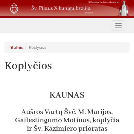
Pereiti
į
pagrindinį
turinį
Toggle
navigat
Titulinis
Koplyčios
Koplyčios
KAUNAS
Aušros Vartų Švč. M. Marijos,
Gailestingumo Motinos, koplyčia
ir Šv. Kazimiero prioratas