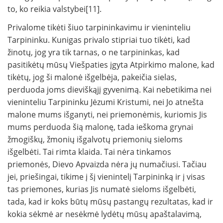
to, ko reikia valstybei[11].
Privalome tikėti šiuo tarpininkavimu ir vieninteliu
Tarpininku. Kunigas privalo stipriai tuo tikėti, kad
žinotų, jog yra tik tarnas, o ne tarpininkas, kad
pasitikėtų mūsų Viešpaties įgyta Atpirkimo malone, kad
tikėtų, jog ši malonė išgelbėja, pakeičia sielas,
perduoda joms dieviškąjį gyvenimą. Kai nebetikima nei
vieninteliu Tarpininku Jėzumi Kristumi, nei Jo atnešta
malone mums išganyti, nei priemonėmis, kuriomis Jis
mums perduoda šią malonę, tada ieškoma grynai
žmogiškų, žmonių išgalvotų priemonių sieloms
išgelbėti. Tai rimta klaida. Tai nėra tinkamos
priemonės, Dievo Apvaizda nėra jų numačiusi. Tačiau
jei, priešingai, tikime į šį vienintelį Tarpininką ir į visas
tas priemones, kurias Jis numatė sieloms išgelbėti,
tada, kad ir koks būtų mūsų pastangų rezultatas, kad ir
kokia sėkmė ar nesėkmė lydėtų mūsų apaštalavimą,