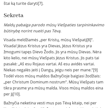
štai ką turite daryti[7].
Sekreta
Maldų pabaiga parodo mūsų Viešpaties tarpininkavimo
būtinybę norint nueiti pas Tėvą.
Visada meldžiamės „per Kristų, mūsų Viešpatį[8]“.
Visada! Jėzus Kristus yra Dievas, Jėzus Kristus yra
žmogumi tapęs Dievo Žodis. Jis yra mūsų Dievas. Nėra
kito kelio, nei mūsų Viešpats Jėzus Kristus. Jis pats tai
pasakė: „Aš esu Rojaus vartai. Aš esu avidės vartai.
Niekas negalės įeiti į Dangų, jeigu neis per mane.“[9]
Todėl visos mūsų maldos Bažnyčioje baigiasi žodžiais:
„per Christum Dominum nostrum“. Mūsų Viešpats tam
tikra prasme yra mūsų malda. Visos mūsų maldos eina
per Jį[10].
Bažnyčia neketina vesti mus pas Tėvą kitaip, nei per