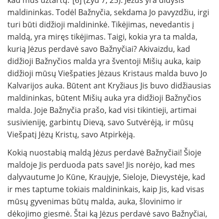
kad mus užtartų.“[6] (Žyd 7, 25). Jėzus yra didysis
maldininkas. Todėl Bažnyčia, sekdama Jo pavyzdžiu, irgi
turi būti didžioji maldininkė. Tikėjimas, nevedantis į
maldą, yra miręs tikėjimas. Taigi, kokia yra ta malda,
kurią Jėzus perdavė savo Bažnyčiai? Akivaizdu, kad
didžioji Bažnyčios malda yra šventoji Mišių auka, kaip
didžioji mūsų Viešpaties Jėzaus Kristaus malda buvo Jo
Kalvarijos auka. Būtent ant Kryžiaus Jis buvo didžiausias
maldininkas, būtent Mišių auka yra didžioji Bažnyčios
malda. Joje Bažnyčia prašo, kad visi tikintieji, artimai
susivieniję, garbintų Dievą, savo Sutvėrėją, ir mūsų
Viešpatį Jėzų Kristų, savo Atpirkėją.
Kokią nuostabią maldą Jėzus perdavė Bažnyčiai! Šioje
maldoje Jis perduoda pats save! Jis norėjo, kad mes
dalyvautume Jo Kūne, Kraujyje, Sieloje, Dievystėje, kad
ir mes taptume tokiais maldininkais, kaip Jis, kad visas
mūsų gyvenimas būtų malda, auka, šlovinimo ir
dėkojimo giesmė. Štai ką Jėzus perdavė savo Bažnyčiai,