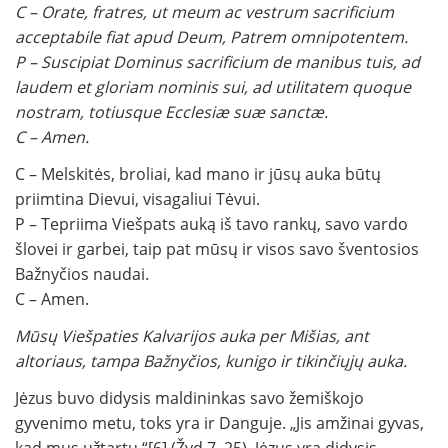
C – Orate, fratres, ut meum ac vestrum sacrificium
acceptabile fiat apud Deum, Patrem omnipotentem.
P – Suscipiat Dominus sacrificium de manibus tuis, ad
laudem et gloriam nominis sui, ad utilitatem quoque
nostram, totiusque Ecclesiæ suæ sanctæ.
C – Amen.
C – Melskitės, broliai, kad mano ir jūsų auka būtų
priimtina Dievui, visagaliui Tėvui.
P – Tepriima Viešpats auką iš tavo rankų, savo vardo
šlovei ir garbei, taip pat mūsų ir visos savo šventosios
Bažnyčios naudai.
C – Amen.
Mūsų Viešpaties Kalvarijos auka per Mišias, ant
altoriaus, tampa Bažnyčios, kunigo ir tikinčiųjų auka.
Jėzus buvo didysis maldininkas savo žemiškojo
gyvenimo metu, toks yra ir Danguje. „Jis amžinai gyvas,