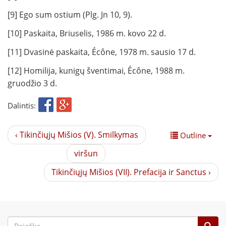
[9] Ego sum ostium (Plg. Jn 10, 9).
[10] Paskaita, Briuselis, 1986 m. kovo 22 d.
[11] Dvasinė paskaita, Écône, 1978 m. sausio 17 d.
[12] Homilija, kunigų šventimai, Écône, 1988 m.
gruodžio 3 d.
Dalintis:
‹ Tikinčiųjų Mišios (V). Smilkymas
Outline
viršun
Tikinčiųjų Mišios (VII). Prefacija ir Sanctus ›
Paieškos