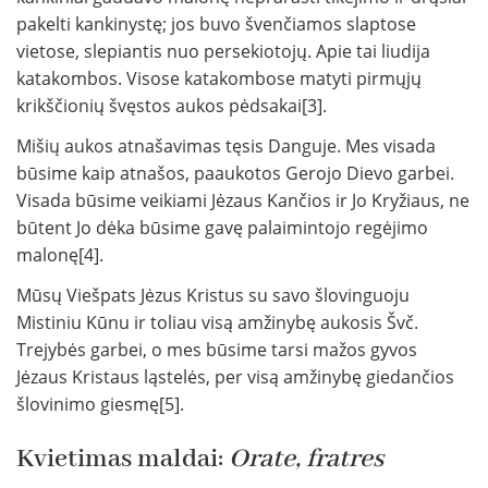
pakelti kankinystę; jos buvo švenčiamos slaptose
vietose, slepiantis nuo persekiotojų. Apie tai liudija
katakombos. Visose katakombose matyti pirmųjų
krikščionių švęstos aukos pėdsakai[3].
Mišių aukos atnašavimas tęsis Danguje. Mes visada
būsime kaip atnašos, paaukotos Gerojo Dievo garbei.
Visada būsime veikiami Jėzaus Kančios ir Jo Kryžiaus, ne
būtent Jo dėka būsime gavę palaimintojo regėjimo
malonę[4].
Mūsų Viešpats Jėzus Kristus su savo šlovinguoju
Mistiniu Kūnu ir toliau visą amžinybę aukosis Švč.
Trejybės garbei, o mes būsime tarsi mažos gyvos
Jėzaus Kristaus ląstelės, per visą amžinybę giedančios
šlovinimo giesmę[5].
Kvietimas maldai:
Orate, fratres