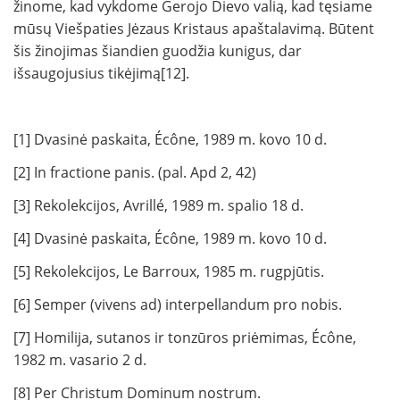
žinome, kad vykdome Gerojo Dievo valią, kad tęsiame
mūsų Viešpaties Jėzaus Kristaus apaštalavimą. Būtent
šis žinojimas šiandien guodžia kunigus, dar
išsaugojusius tikėjimą[12].
[1] Dvasinė paskaita, Écône, 1989 m. kovo 10 d.
[2] In fractione panis. (pal. Apd 2, 42)
[3] Rekolekcijos, Avrillé, 1989 m. spalio 18 d.
[4] Dvasinė paskaita, Écône, 1989 m. kovo 10 d.
[5] Rekolekcijos, Le Barroux, 1985 m. rugpjūtis.
[6] Semper (vivens ad) interpellandum pro nobis.
[7] Homilija, sutanos ir tonzūros priėmimas, Écône,
1982 m. vasario 2 d.
[8] Per Christum Dominum nostrum.