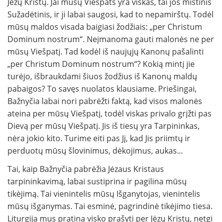
Jėzų Kristų. Jai mūsų Viešpats yra viskas, tai jos mistinis
Sužadėtinis, ir ji labai saugosi, kad to nepamirštų. Todėl
mūsų maldos visada baigiasi žodžiais: „per Christum
Dominum nostrum“. Neįmanoma gauti malonės ne per
mūsų Viešpatį. Tad kodėl iš naujųjų Kanonų pašalinti
„per Christum Dominum nostrum“? Kokią mintį jie
turėjo, išbraukdami šiuos žodžius iš Kanonų maldų
pabaigos? To savęs nuolatos klausiame. Priešingai,
Bažnyčia labai nori pabrėžti faktą, kad visos malonės
ateina per mūsų Viešpatį, todėl viskas privalo grįžti pas
Dievą per mūsų Viešpatį. Jis iš tiesų yra Tarpininkas,
nėra jokio kito. Turime eiti pas Jį, kad Jis priimtų ir
perduotų mūsų šlovinimus, dėkojimus, aukas...
Tai, kaip Bažnyčia pabrėžia Jėzaus Kristaus
tarpininkavimą, labai sustiprina ir pagilina mūsų
tikėjimą. Tai vienintelis mūsų Išganytojas, vienintelis
mūsų išganymas. Tai esminė, pagrindinė tikėjimo tiesa.
Liturgija mus pratina visko prašyti per Jėzų Kristų, netgi