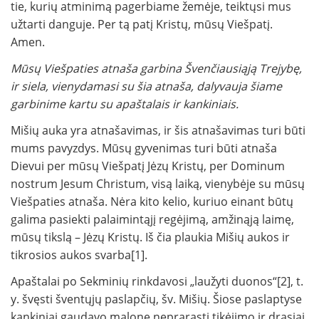
tie, kurių atminimą pagerbiame žemėje, teiktųsi mus
užtarti danguje. Per tą patį Kristų, mūsų Viešpatį.
Amen.
Mūsų Viešpaties atnaša garbina Švenčiausiąją Trejybę,
ir siela, vienydamasi su šia atnaša, dalyvauja šiame
garbinime kartu su apaštalais ir kankiniais.
Mišių auka yra atnašavimas, ir šis atnašavimas turi būti
mums pavyzdys. Mūsų gyvenimas turi būti atnaša
Dievui per mūsų Viešpatį Jėzų Kristų, per Dominum
nostrum Jesum Christum, visą laiką, vienybėje su mūsų
Viešpaties atnaša. Nėra kito kelio, kuriuo einant būtų
galima pasiekti palaimintąjį regėjimą, amžinąją laimę,
mūsų tikslą – Jėzų Kristų. Iš čia plaukia Mišių aukos ir
tikrosios aukos svarba[1].
Apaštalai po Sekminių rinkdavosi „laužyti duonos“[2], t.
y. švęsti šventųjų paslapčių, šv. Mišių. Šiose paslaptyse
kankiniai gaudavo malonę neprarasti tikėjimo ir drąsiai