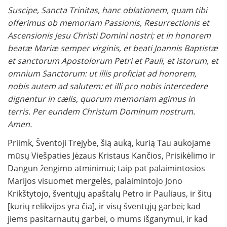
Suscipe, Sancta Trinitas, hanc oblationem, quam tibi
offerimus ob memoriam Passionis, Resurrectionis et
Ascensionis Jesu Christi Domini nostri; et in honorem
beatæ Mariæ semper virginis, et beati Joannis Baptistæ
et sanctorum Apostolorum Petri et Pauli, et istorum, et
omnium Sanctorum: ut illis proficiat ad honorem,
nobis autem ad salutem: et illi pro nobis intercedere
dignentur in cælis, quorum memoriam agimus in
terris. Per eundem Christum Dominum nostrum.
Amen.
Priimk, Šventoji Trejybe, šią auką, kurią Tau aukojame
mūsų Viešpaties Jėzaus Kristaus Kančios, Prisikėlimo ir
Dangun žengimo atminimui; taip pat palaimintosios
Marijos visuomet mergelės, palaimintojo Jono
Krikštytojo, šventųjų apaštalų Petro ir Pauliaus, ir šitų
[kurių relikvijos yra čia], ir visų šventųjų garbei; kad
jiems pasitarnautų garbei, o mums išganymui, ir kad