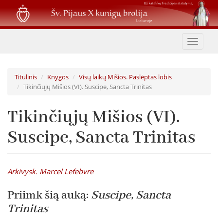
Pereiti
į
pagrindinį
turinį
Toggle
navigat
Titulinis
Knygos
Visų laikų Mišios. Paslėptas lobis
Tikinčiųjų Mišios (VI). Suscipe, Sancta Trinitas
Tikinčiųjų Mišios (VI).
Suscipe, Sancta Trinitas
Arkivysk. Marcel Lefebvre
Priimk šią auką:
Suscipe, Sancta
Trinitas