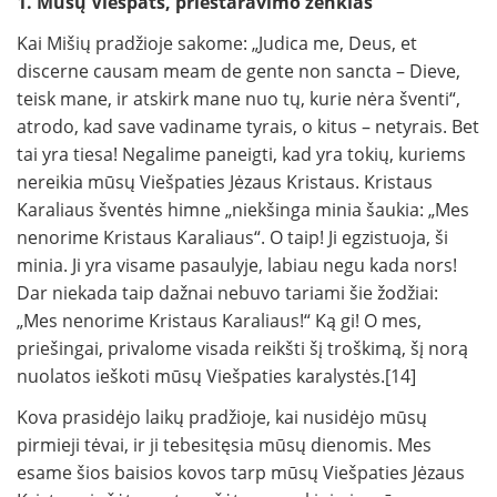
1. Mūsų Viešpats, prieštaravimo ženklas
Kai Mišių pradžioje sakome: „Judica me, Deus, et
discerne causam meam de gente non sancta – Dieve,
teisk mane, ir atskirk mane nuo tų, kurie nėra šventi“,
atrodo, kad save vadiname tyrais, o kitus – netyrais. Bet
tai yra tiesa! Negalime paneigti, kad yra tokių, kuriems
nereikia mūsų Viešpaties Jėzaus Kristaus. Kristaus
Karaliaus šventės himne „niekšinga minia šaukia: „Mes
nenorime Kristaus Karaliaus“. O taip! Ji egzistuoja, ši
minia. Ji yra visame pasaulyje, labiau negu kada nors!
Dar niekada taip dažnai nebuvo tariami šie žodžiai:
„Mes nenorime Kristaus Karaliaus!“ Ką gi! O mes,
priešingai, privalome visada reikšti šį troškimą, šį norą
nuolatos ieškoti mūsų Viešpaties karalystės.[14]
Kova prasidėjo laikų pradžioje, kai nusidėjo mūsų
pirmieji tėvai, ir ji tebesitęsia mūsų dienomis. Mes
esame šios baisios kovos tarp mūsų Viešpaties Jėzaus