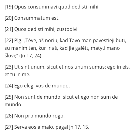
[19] Opus consummavi quod dedisti mihi.
[20] Consummatum est.
[21] Quos dedisti mihi, custodivi.
[22] Plg. „Tėve, aš noriu, kad Tavo man pavestieji būtų
su manim ten, kur ir aš, kad jie galėtų matyti mano
šlovę“ (Jn 17, 24).
[23] Ut sint unum, sicut et nos unum sumus: ego in eis,
et tu in me.
[24] Ego elegi vos de mundo.
[25] Non sunt de mundo, sicut et ego non sum de
mundo.
[26] Non pro mundo rogo.
[27] Serva eos a malo, pagal Jn 17, 15.