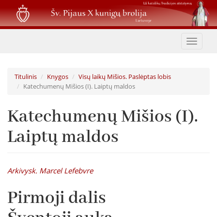
Pereiti
į
pagrindinį
turinį
Toggle
navigat
Titulinis
Knygos
Visų laikų Mišios. Paslėptas lobis
Katechumenų Mišios (I). Laiptų maldos
Katechumenų Mišios (I).
Laiptų maldos
Arkivysk. Marcel Lefebvre
Pirmoji dalis