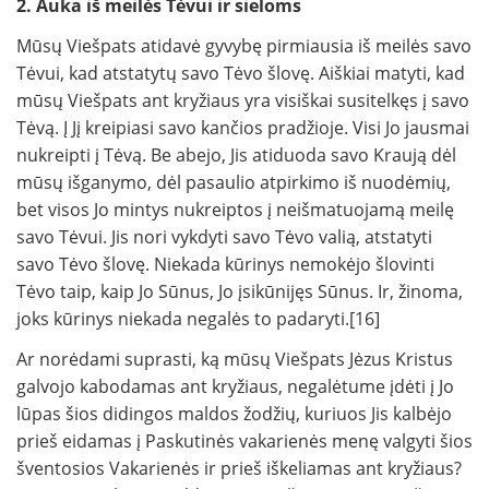
2. Auka iš meilės Tėvui ir sieloms
Mūsų Viešpats atidavė gyvybę pirmiausia iš meilės savo
Tėvui, kad atstatytų savo Tėvo šlovę. Aiškiai matyti, kad
mūsų Viešpats ant kryžiaus yra visiškai susitelkęs į savo
Tėvą. Į Jį kreipiasi savo kančios pradžioje. Visi Jo jausmai
nukreipti į Tėvą. Be abejo, Jis atiduoda savo Kraują dėl
mūsų išganymo, dėl pasaulio atpirkimo iš nuodėmių,
bet visos Jo mintys nukreiptos į neišmatuojamą meilę
savo Tėvui. Jis nori vykdyti savo Tėvo valią, atstatyti
savo Tėvo šlovę. Niekada kūrinys nemokėjo šlovinti
Tėvo taip, kaip Jo Sūnus, Jo įsikūnijęs Sūnus. Ir, žinoma,
joks kūrinys niekada negalės to padaryti.[16]
Ar norėdami suprasti, ką mūsų Viešpats Jėzus Kristus
galvojo kabodamas ant kryžiaus, negalėtume įdėti į Jo
lūpas šios didingos maldos žodžių, kuriuos Jis kalbėjo
prieš eidamas į Paskutinės vakarienės menę valgyti šios
šventosios Vakarienės ir prieš iškeliamas ant kryžiaus?