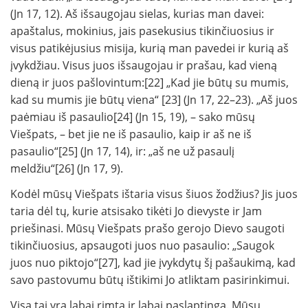
(Jn 17, 12). Aš išsaugojau sielas, kurias man davei:
apaštalus, mokinius, jais pasekusius tikinčiuosius ir
visus patikėjusius misija, kurią man pavedei ir kurią aš
įvykdžiau. Visus juos išsaugojau ir prašau, kad vieną
dieną ir juos pašlovintum:[22] „Kad jie būtų su mumis,
kad su mumis jie būtų viena“ [23] (Jn 17, 22–23). „Aš juos
paėmiau iš pasaulio[24] (Jn 15, 19), – sako mūsų
Viešpats, – bet jie ne iš pasaulio, kaip ir aš ne iš
pasaulio“[25] (Jn 17, 14), ir: „aš ne už pasaulį
meldžiu“[26] (Jn 17, 9).
Kodėl mūsų Viešpats ištaria visus šiuos žodžius? Jis juos
taria dėl tų, kurie atsisako tikėti Jo dievyste ir Jam
priešinasi. Mūsų Viešpats prašo gerojo Dievo saugoti
tikinčiuosius, apsaugoti juos nuo pasaulio: „Saugok
juos nuo piktojo“[27], kad jie įvykdytų šį pašaukimą, kad
savo pastovumu būtų ištikimi Jo atliktam pasirinkimui.
Visa tai yra labai rimta ir labai paslaptinga. Mūsų