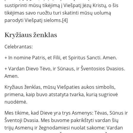
sustiprinti mūsų tikėjimą į Viešpatį Jėzų Kristų, o šis
tikėjimas savo ruožtu turi skatinti mūsų uolumą
parodyti Viešpatį sieloms.[4]
Kryžiaus ženklas
Celebrantas:
+ In nomine Patris, et Filii, et Spiritus Sancti. Amen.
+ Vardan Dievo Tėvo, ir Sūnaus, ir Šventosios Dvasios.
Amen.
Kryžiaus ženklas, mūsų Viešpaties aukos simbolis,
primena, kaip buvo atstatyta tvarka, kurią sugriovė
nuodėmė.
Mes tikime, kad Dieve yra trys Asmenys: Tėvas, Sūnus ir
Šventoji Dvasia. Mes buvome pakrikštyti vardan šių
trijų Asmenų ir žegnodamiesi nuolat sakome: Vardan