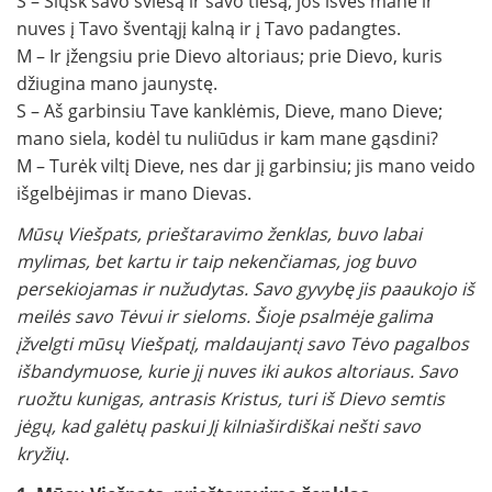
S – Siųsk savo šviesą ir savo tiesą; jos išves mane ir
nuves į Tavo šventąjį kalną ir į Tavo padangtes.
M – Ir įžengsiu prie Dievo altoriaus; prie Dievo, kuris
džiugina mano jaunystę.
S – Aš garbinsiu Tave kanklėmis, Dieve, mano Dieve;
mano siela, kodėl tu nuliūdus ir kam mane gąsdini?
M – Turėk viltį Dieve, nes dar jį garbinsiu; jis mano veido
išgelbėjimas ir mano Dievas.
Mūsų Viešpats, prieštaravimo ženklas, buvo labai
mylimas, bet kartu ir taip nekenčiamas, jog buvo
persekiojamas ir nužudytas. Savo gyvybę jis paaukojo iš
meilės savo Tėvui ir sieloms. Šioje psalmėje galima
įžvelgti mūsų Viešpatį, maldaujantį savo Tėvo pagalbos
išbandymuose, kurie jį nuves iki aukos altoriaus. Savo
ruožtu kunigas, antrasis Kristus, turi iš Dievo semtis
jėgų, kad galėtų paskui Jį kilniaširdiškai nešti savo
kryžių.