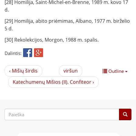
[28] Homilija, Saint-Michel-en-Brenne, 1989 m. kovo 17
d.
[29] Homilija, abito priėmimas, Albano, 1977 m. birželio
5 d.
[30] Rekolekcijos, Morgon, 1988 m. spalis.
Dalintis:
‹ Mišių širdis
viršun
Outline
Katechumenų Mišios (II). Confiteor ›
Paieškos
forma