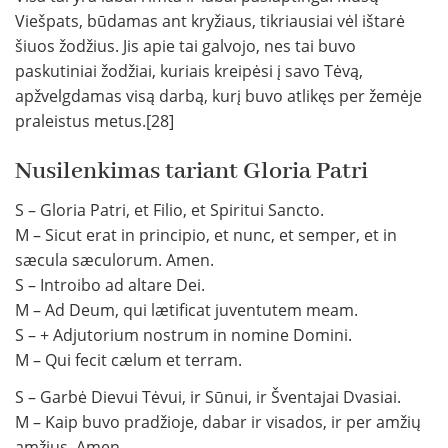
Viešpats, būdamas ant kryžiaus, tikriausiai vėl ištarė
šiuos žodžius. Jis apie tai galvojo, nes tai buvo
paskutiniai žodžiai, kuriais kreipėsi į savo Tėvą,
apžvelgdamas visą darbą, kurį buvo atlikęs per žemėje
praleistus metus.[28]
Nusilenkimas tariant Gloria Patri
S – Gloria Patri, et Filio, et Spiritui Sancto.
M – Sicut erat in principio, et nunc, et semper, et in
sæcula sæculorum. Amen.
S – Introibo ad altare Dei.
M – Ad Deum, qui lætificat juventutem meam.
S – + Adjutorium nostrum in nomine Domini.
M – Qui fecit cælum et terram.
S – Garbė Dievui Tėvui, ir Sūnui, ir Šventajai Dvasiai.
M – Kaip buvo pradžioje, dabar ir visados, ir per amžių
amžius. Amen.