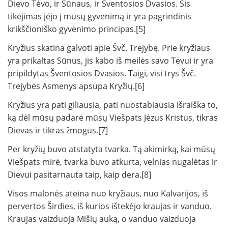
Dievo Tėvo, ir Sūnaus, ir Šventosios Dvasios. Šis
tikėjimas įėjo į mūsų gyvenimą ir yra pagrindinis
krikščioniško gyvenimo principas.[5]
Kryžius skatina galvoti apie Švč. Trejybę. Prie kryžiaus
yra prikaltas Sūnus, jis kabo iš meilės savo Tėvui ir yra
pripildytas Šventosios Dvasios. Taigi, visi trys Švč.
Trejybės Asmenys apsupa Kryžių.[6]
Kryžius yra pati giliausia, pati nuostabiausia išraiška to,
ką dėl mūsų padarė mūsų Viešpats Jėzus Kristus, tikras
Dievas ir tikras žmogus.[7]
Per kryžių buvo atstatyta tvarka. Tą akimirką, kai mūsų
Viešpats mirė, tvarka buvo atkurta, velnias nugalėtas ir
Dievui pasitarnauta taip, kaip dera.[8]
Visos malonės ateina nuo kryžiaus, nuo Kalvarijos, iš
pervertos Širdies, iš kurios ištekėjo kraujas ir vanduo.
Kraujas vaizduoja Mišių auką, o vanduo vaizduoja