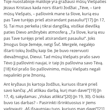
Toje nuostabioje maldoje yra gražiausi mūsų Viešpaties
Jėzaus Kristaus kada nors ištarti žodžiai: „Tėve, – tarė
mūsų Viešpats, – pašlovink mane ta šlove, kurią esu
pas Tave turėjęs prieš atsirandant pasauliui“[17] (Jn 17,
5). Tai mus perkelia į tikrai dangišką, visiškai dievišką
paties Dievo amžinybės atmosferą. „Ta šlove, kurią esu
pas Tave turėjęs prieš atsirandant pasauliui“. Joks
žmogus šioje žemėje, netgi Švč. Mergelė, negalėjo
ištarti tokių žodžių kaip šie. Jie buvo rezervuoti
dievažmogiui, Dievui. Tad mūsų Viešpats prašo savo
Tėvo Jį pašlovinti naujai, ir taip Jis pašlovina savo Tėvą.
[18] Kol prašo šio pašlovinimo, mūsų Viešpats negali
nepalinkti prie žmonių.
Ant kryžiaus Jis kartoja žodžius, kuriuos ištarė prieš
savo kančią: „Aš atlikau darbą, kurį man davei“[19] (Jn
17, 4), sakydamas: „Viskas atlikta“[20] (Jn 19, 30). O koks
buvo tas darbas? – Pasirinkti išrinktuosius ir jiems
vadovauti: „Aš išsaugojau tuos, kuriuos man davei“[21]