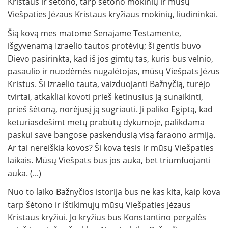
Kristaus ir šėtono, tarp šėtono mokinių ir mūsų
Viešpaties Jėzaus Kristaus kryžiaus mokinių, liudininkai.
Šią kovą mes matome Senajame Testamente,
išgyvenamą Izraelio tautos protėvių; ši gentis buvo
Dievo pasirinkta, kad iš jos gimtų tas, kuris bus velnio,
pasaulio ir nuodėmės nugalėtojas, mūsų Viešpats Jėzus
Kristus. Ši Izraelio tauta, vaizduojanti Bažnyčią, turėjo
tvirtai, atkakliai kovoti prieš ketinusius ją sunaikinti,
prieš šėtoną, norėjusį ją sugriauti. Ji paliko Egiptą, kad
keturiasdešimt metų prabūtų dykumoje, palikdama
paskui save bangose paskendusią visą faraono armiją.
Ar tai nereiškia kovos? Ši kova tęsis ir mūsų Viešpaties
laikais. Mūsų Viešpats bus jos auka, bet triumfuojanti
auka. (...)
Nuo to laiko Bažnyčios istorija bus ne kas kita, kaip kova
tarp šėtono ir ištikimųjų mūsų Viešpaties Jėzaus
Kristaus kryžiui. Jo kryžius bus Konstantino pergalės