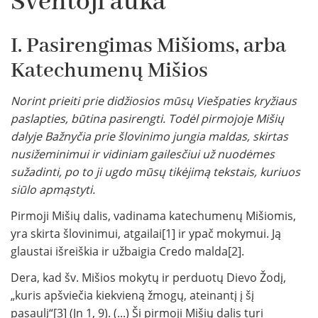
Šventoji auka
I. Pasirengimas Mišioms, arba
Katechumenų Mišios
Norint prieiti prie didžiosios mūsų Viešpaties kryžiaus
paslapties, būtina pasirengti. Todėl pirmojoje Mišių
dalyje Bažnyčia prie šlovinimo jungia maldas, skirtas
nusižeminimui ir vidiniam gailesčiui už nuodėmes
sužadinti, po to ji ugdo mūsų tikėjimą tekstais, kuriuos
siūlo apmąstyti.
Pirmoji Mišių dalis, vadinama katechumenų Mišiomis,
yra skirta šlovinimui, atgailai[1] ir ypač mokymui. Ją
glaustai išreiškia ir užbaigia Credo malda[2].
Dera, kad šv. Mišios mokytų ir perduotų Dievo Žodį,
„kuris apšviečia kiekvieną žmogų, ateinantį į šį
pasaulį“[3] (Jn 1, 9). (...) Ši pirmoji Mišių dalis turi