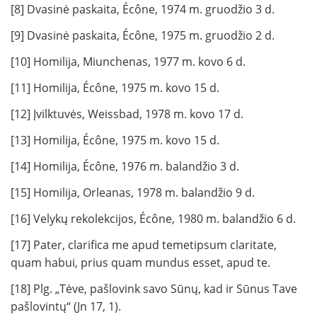
[8] Dvasinė paskaita, Écône, 1974 m. gruodžio 3 d.
[9] Dvasinė paskaita, Écône, 1975 m. gruodžio 2 d.
[10] Homilija, Miunchenas, 1977 m. kovo 6 d.
[11] Homilija, Écône, 1975 m. kovo 15 d.
[12] Įvilktuvės, Weissbad, 1978 m. kovo 17 d.
[13] Homilija, Écône, 1975 m. kovo 15 d.
[14] Homilija, Écône, 1976 m. balandžio 3 d.
[15] Homilija, Orleanas, 1978 m. balandžio 9 d.
[16] Velykų rekolekcijos, Écône, 1980 m. balandžio 6 d.
[17] Pater, clarifica me apud temetipsum claritate,
quam habui, prius quam mundus esset, apud te.
[18] Plg. „Tėve, pašlovink savo Sūnų, kad ir Sūnus Tave
pašlovintų“ (Jn 17, 1).