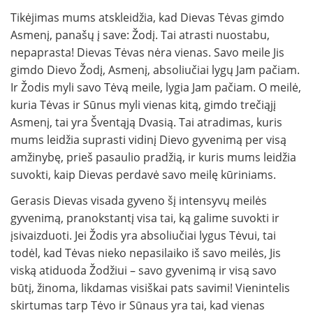
Tikėjimas mums atskleidžia, kad Dievas Tėvas gimdo
Asmenį, panašų į save: Žodį. Tai atrasti nuostabu,
nepaprasta! Dievas Tėvas nėra vienas. Savo meile Jis
gimdo Dievo Žodį, Asmenį, absoliučiai lygų Jam pačiam.
Ir Žodis myli savo Tėvą meile, lygia Jam pačiam. O meilė,
kuria Tėvas ir Sūnus myli vienas kitą, gimdo trečiąjį
Asmenį, tai yra Šventąją Dvasią. Tai atradimas, kuris
mums leidžia suprasti vidinį Dievo gyvenimą per visą
amžinybę, prieš pasaulio pradžią, ir kuris mums leidžia
suvokti, kaip Dievas perdavė savo meilę kūriniams.
Gerasis Dievas visada gyveno šį intensyvų meilės
gyvenimą, pranokstantį visa tai, ką galime suvokti ir
įsivaizduoti. Jei Žodis yra absoliučiai lygus Tėvui, tai
todėl, kad Tėvas nieko nepasilaiko iš savo meilės, Jis
viską atiduoda Žodžiui – savo gyvenimą ir visą savo
būtį, žinoma, likdamas visiškai pats savimi! Vienintelis
skirtumas tarp Tėvo ir Sūnaus yra tai, kad vienas