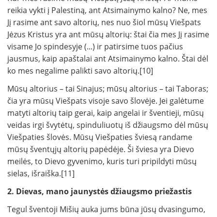
reikia vykti į Palestiną, ant Atsimainymo kalno? Ne, mes
Jį rasime ant savo altorių, nes nuo šiol mūsų Viešpats
Jėzus Kristus yra ant mūsų altorių: štai čia mes Jį rasime
visame Jo spindesyje (...) ir patirsime tuos pačius
jausmus, kaip apaštalai ant Atsimainymo kalno. Štai dėl
ko mes negalime palikti savo altorių.[10]
Mūsų altorius – tai Sinajus; mūsų altorius – tai Taboras;
čia yra mūsų Viešpats visoje savo šlovėje. Jei galėtume
matyti altorių taip gerai, kaip angelai ir šventieji, mūsų
veidas irgi švytėtų, spinduliuotų iš džiaugsmo dėl mūsų
Viešpaties šlovės. Mūsų Viešpaties šviesą randame
mūsų šventųjų altorių papėdėje. Ši šviesa yra Dievo
meilės, to Dievo gyvenimo, kuris turi pripildyti mūsų
sielas, išraiška.[11]
2. Dievas, mano jaunystės džiaugsmo priežastis
Tegul šventoji Mišių auka jums būna jūsų dvasingumo,