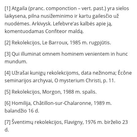
[1] Atgaila (pranc. componction – vert. past.) yra sielos
laikysena, pilna nusižeminimo ir kartu gailesčio už
nuodėmes. Arkivysk. Lefebvre‘as kalbės apie ją,
komentuodamas Confiteor maldą.
[2] Rekolekcijos, Le Barroux, 1985 m. rugpjūtis.
[3] Qui illuminat omnem hominem venientem in hunc
mundum.
[4] Užrašai kunigų rekolekcijoms, data nežinoma; Écône
seminarijos archyvai, O mysterium Christi, p. 11.
[5] Rekolekcijos, Morgon, 1988 m. spalis.
[6] Homilija, Châtillon-sur-Chalaronne, 1989 m.
balandžio 16 d.
[7] Šventimų rekolekcijos, Flavigny, 1976 m. birželio 23
d.