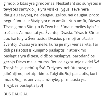
gimdo, o kitas yra gimdomas. Neskaitant šio sūnystės ir
tėvystės santykio, jie yra visiškai lygūs. Tėve nėra
daugiau savybių, nei daugiau galios, nei daugiau proto
negu Sūnuje. Ir šitaip yra nuo amžių. Nuo amžių Dievas
Tėvas gimdo Sūnų, o iš Tėvo bei Sūnaus meilės kyla šis
trečiasis Asmuo, tai yra Šventoji Dvasia. Tėvas ir Sūnus
abu kartu yra Šventosios Dvasios pirmoji priežastis.
Šventoji Dvasia yra meilė, kuria jie myli vienas kitą. Tai
didi paslaptis! Įsikūnijimo paslaptis ir atpirkimo
paslaptis yra iš tiesų didžios paslaptys, parodančios
gerojo Dievo meilę mums. Bet jos egzistuoja tik dėl Švč.
Trejybės. Jei nebūtų Švč. Trejybės, nebūtų buvę nei
įsikūnijimo, nei atpirkimo. Taigi didžioji paslaptis, kuri
mus džiugins per visą amžinybę, pirmiausia yra
Trejybės paslaptis.[30]
BUS DAUGIAU