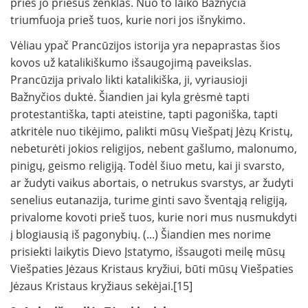
prieš jo priešus ženklas. Nuo to laiko Bažnyčia
triumfuoja prieš tuos, kurie nori jos išnykimo.
Vėliau ypač Prancūzijos istorija yra nepaprastas šios
kovos už katalikiškumo išsaugojimą paveikslas.
Prancūzija privalo likti katalikiška, ji, vyriausioji
Bažnyčios duktė. Šiandien jai kyla grėsmė tapti
protestantiška, tapti ateistine, tapti pagoniška, tapti
atkritėle nuo tikėjimo, palikti mūsų Viešpatį Jėzų Kristų,
nebeturėti jokios religijos, nebent gašlumo, malonumo,
pinigų, geismo religiją. Todėl šiuo metu, kai ji svarsto,
ar žudyti vaikus abortais, o netrukus svarstys, ar žudyti
senelius eutanazija, turime ginti savo šventąją religiją,
privalome kovoti prieš tuos, kurie nori mus nusmukdyti
į blogiausią iš pagonybių. (...) Šiandien mes norime
prisiekti laikytis Dievo Įstatymo, išsaugoti meilę mūsų
Viešpaties Jėzaus Kristaus kryžiui, būti mūsų Viešpaties
Jėzaus Kristaus kryžiaus sekėjai.[15]