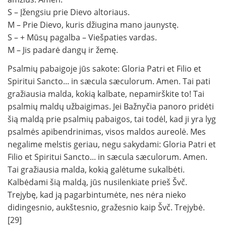
S – Įžengsiu prie Dievo altoriaus.
M – Prie Dievo, kuris džiugina mano jaunystę.
S – + Mūsų pagalba – Viešpaties vardas.
M – Jis padarė dangų ir žemę.
Psalmių pabaigoje jūs sakote: Gloria Patri et Filio et
Spiritui Sancto... in sæcula sæculorum. Amen. Tai pati
gražiausia malda, kokią kalbate, nepamirškite to! Tai
psalmių maldų užbaigimas. Jei Bažnyčia panoro pridėti
šią maldą prie psalmių pabaigos, tai todėl, kad ji yra lyg
psalmės apibendrinimas, visos maldos aureolė. Mes
negalime melstis geriau, negu sakydami: Gloria Patri et
Filio et Spiritui Sancto... in sæcula sæculorum. Amen.
Tai gražiausia malda, kokią galėtume sukalbėti.
Kalbėdami šią maldą, jūs nusilenkiate prieš Švč.
Trejybę, kad ją pagarbintumėte, nes nėra nieko
didingesnio, aukštesnio, gražesnio kaip Švč. Trejybė.
[29]