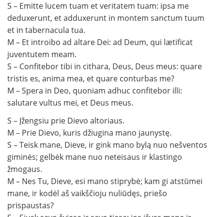
S – Emitte lucem tuam et veritatem tuam: ipsa me
deduxerunt, et adduxerunt in montem sanctum tuum
et in tabernacula tua.
M – Et introibo ad altare Dei: ad Deum, qui lætificat
juventutem meam.
S – Confitebor tibi in cithara, Deus, Deus meus: quare
tristis es, anima mea, et quare conturbas me?
M – Spera in Deo, quoniam adhuc confitebor illi:
salutare vultus mei, et Deus meus.
S – Įžengsiu prie Dievo altoriaus.
M – Prie Dievo, kuris džiugina mano jaunystę.
S – Teisk mane, Dieve, ir gink mano bylą nuo nešventos
giminės; gelbėk mane nuo neteisaus ir klastingo
žmogaus.
M – Nes Tu, Dieve, esi mano stiprybė; kam gi atstūmei
mane, ir kodėl aš vaikščioju nuliūdęs, priešo
prispaustas?