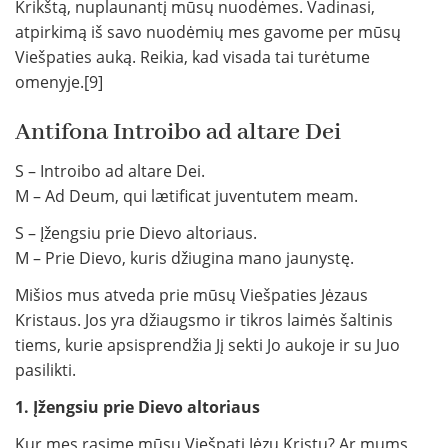
Krikštą, nuplaunantį mūsų nuodėmes. Vadinasi,
atpirkimą iš savo nuodėmių mes gavome per mūsų
Viešpaties auką. Reikia, kad visada tai turėtume
omenyje.[9]
Antifona Introibo ad altare Dei
S – Introibo ad altare Dei.
M – Ad Deum, qui lætificat juventutem meam.
S – Įžengsiu prie Dievo altoriaus.
M – Prie Dievo, kuris džiugina mano jaunystę.
Mišios mus atveda prie mūsų Viešpaties Jėzaus
Kristaus. Jos yra džiaugsmo ir tikros laimės šaltinis
tiems, kurie apsisprendžia Jį sekti Jo aukoje ir su Juo
pasilikti.
1. Įžengsiu prie Dievo altoriaus
Kur mes rasime mūsų Viešpatį Jėzų Kristų? Ar mums