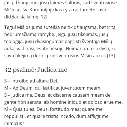
jūsų džiaugsmo, jūsų laimės šaltinis, kad šventosiose
Mišiose, šv. Komunijoje kas rytą rastumėte savo
didžiausią laimę.[12]
Tegul Mišios jums suteikia ne tik džiaugsmą, bet ir tą
nedrumsčiamą ramybę. Jeigu jūsų tikėjimas, jūsų
teologija, jūsų dvasingumas pagrįsti šventąja Mišių
auka, vadinasi, esate tiesoje. Neįmanoma suklysti, kol
savo tikėjimą derini prie šventosios Mišių aukos.[13]
42 psalmė: Judica me
S – Introibo ad altare Dei.
M – Ad Deum, qui lætificat juventutem meam.
S – Judica me, Deus, et discerne causam meam de
gente non sancta: ab homine iniquo et doloso erue me.
M – Quia tu es, Deus, fortitudo mea: quare me
reppulisti, et quare tristis incedo, dum affligit me
inimicus?