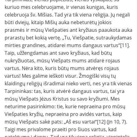
kuriuo mes celebruojame, ir vienas kunigas, kuris
celebruoja šv. Mišias. Tad yra tik viena religija. Jų negali
būti dviejų, kitaip Mišių auka nebeturėtų jokios
prasmės ir mūsų Viešpaties ant kryžiaus paaukota auka
prarastų bet kokią vertę. „Tu, Viešpatie, sutraukydamas
mirties grandines, atidarei mums dangaus vartus“[11].
Taip, užžengdamas ant savo kryžiaus, kad būtų
nukryžiuotas, mūsų Viešpats mums atidarė rojaus
vartus. Nėra kito, kuris būtų mums atvėręs rojaus
vartus! Mes galime ieškoti visur. Žmogiški visų tų
klaidingų religijų išradimai nieko verti, nes yra tik vienas
Tarpininkas: tas, kuris atvėrė dangaus vartus, tai yra
mūsų Viešpats Jėzus Kristus su savo kryžiumi. Mes
neturime pasirinkimo: tie, kurie nepraeina pro mūsų
Viešpaties kryžių, nepraeina pro avidės vartus, kaip
mūsų Viešpats sakė pats: „Aš esu vartai“[12] (Jn 10, 7).
Taigi mes privalome praeiti pro šiuos vartus, kad