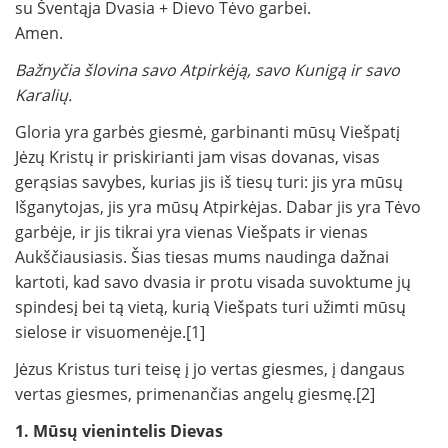
su Šventąja Dvasia + Dievo Tėvo garbei.
Amen.
Bažnyčia šlovina savo Atpirkėją, savo Kunigą ir savo
Karalių.
Gloria yra garbės giesmė, garbinanti mūsų Viešpatį
Jėzų Kristų ir priskirianti jam visas dovanas, visas
gerąsias savybes, kurias jis iš tiesų turi: jis yra mūsų
Išganytojas, jis yra mūsų Atpirkėjas. Dabar jis yra Tėvo
garbėje, ir jis tikrai yra vienas Viešpats ir vienas
Aukščiausiasis. Šias tiesas mums naudinga dažnai
kartoti, kad savo dvasia ir protu visada suvoktume jų
spindesį bei tą vietą, kurią Viešpats turi užimti mūsų
sielose ir visuomenėje.[1]
Jėzus Kristus turi teisę į jo vertas giesmes, į dangaus
vertas giesmes, primenančias angelų giesmę.[2]
1. Mūsų vienintelis Dievas