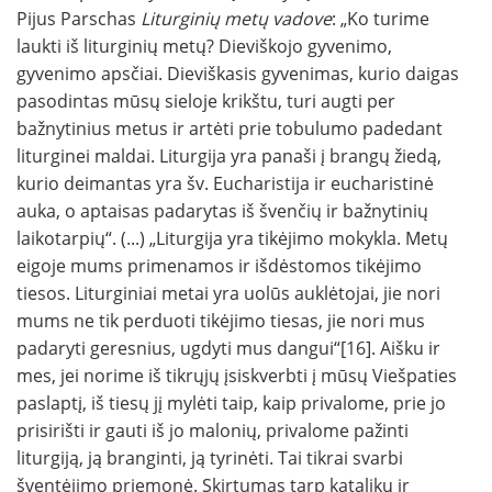
Pijus Parschas
Liturginių metų vadove
: „Ko turime
laukti iš liturginių metų? Dieviškojo gyvenimo,
gyvenimo apsčiai. Dieviškasis gyvenimas, kurio daigas
pasodintas mūsų sieloje krikštu, turi augti per
bažnytinius metus ir artėti prie tobulumo padedant
liturginei maldai. Liturgija yra panaši į brangų žiedą,
kurio deimantas yra šv. Eucharistija ir eucharistinė
auka, o aptaisas padarytas iš švenčių ir bažnytinių
laikotarpių“. (...) „Liturgija yra tikėjimo mokykla. Metų
eigoje mums primenamos ir išdėstomos tikėjimo
tiesos. Liturginiai metai yra uolūs auklėtojai, jie nori
mums ne tik perduoti tikėjimo tiesas, jie nori mus
padaryti geresnius, ugdyti mus dangui“[16]. Aišku ir
mes, jei norime iš tikrųjų įsiskverbti į mūsų Viešpaties
paslaptį, iš tiesų jį mylėti taip, kaip privalome, prie jo
prisirišti ir gauti iš jo malonių, privalome pažinti
liturgiją, ją branginti, ją tyrinėti. Tai tikrai svarbi
šventėjimo priemonė. Skirtumas tarp katalikų ir