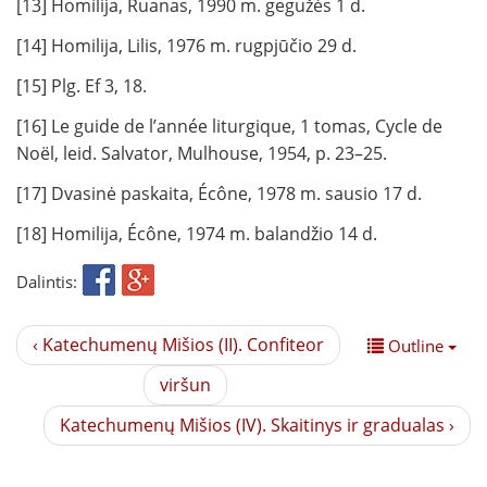
[13] Homilija, Ruanas, 1990 m. gegužės 1 d.
[14] Homilija, Lilis, 1976 m. rugpjūčio 29 d.
[15] Plg. Ef 3, 18.
[16] Le guide de l’année liturgique, 1 tomas, Cycle de
Noël, leid. Salvator, Mulhouse, 1954, p. 23–25.
[17] Dvasinė paskaita, Écône, 1978 m. sausio 17 d.
[18] Homilija, Écône, 1974 m. balandžio 14 d.
Dalintis:
‹ Katechumenų Mišios (II). Confiteor
Outline
viršun
Katechumenų Mišios (IV). Skaitinys ir gradualas ›