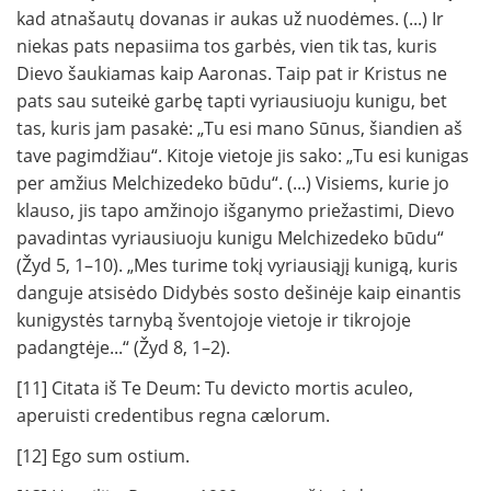
kad atnašautų dovanas ir aukas už nuodėmes. (...) Ir
niekas pats nepasiima tos garbės, vien tik tas, kuris
Dievo šaukiamas kaip Aaronas. Taip pat ir Kristus ne
pats sau suteikė garbę tapti vyriausiuoju kunigu, bet
tas, kuris jam pasakė: „Tu esi mano Sūnus, šiandien aš
tave pagimdžiau“. Kitoje vietoje jis sako: „Tu esi kunigas
per amžius Melchizedeko būdu“. (...) Visiems, kurie jo
klauso, jis tapo amžinojo išganymo priežastimi, Dievo
pavadintas vyriausiuoju kunigu Melchizedeko būdu“
(Žyd 5, 1–10). „Mes turime tokį vyriausiąjį kunigą, kuris
danguje atsisėdo Didybės sosto dešinėje kaip einantis
kunigystės tarnybą šventojoje vietoje ir tikrojoje
padangtėje...“ (Žyd 8, 1–2).
[11] Citata iš Te Deum: Tu devicto mortis aculeo,
aperuisti credentibus regna cælorum.
[12] Ego sum ostium.