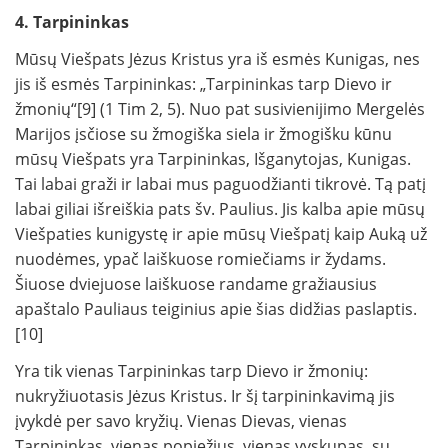
4. Tarpininkas
Mūsų Viešpats Jėzus Kristus yra iš esmės Kunigas, nes
jis iš esmės Tarpininkas: „Tarpininkas tarp Dievo ir
žmonių“[9] (1 Tim 2, 5). Nuo pat susivienijimo Mergelės
Marijos įsčiose su žmogiška siela ir žmogišku kūnu
mūsų Viešpats yra Tarpininkas, Išganytojas, Kunigas.
Tai labai graži ir labai mus paguodžianti tikrovė. Tą patį
labai giliai išreiškia pats šv. Paulius. Jis kalba apie mūsų
Viešpaties kunigystę ir apie mūsų Viešpatį kaip Auką už
nuodėmes, ypač laiškuose romiečiams ir žydams.
Šiuose dviejuose laiškuose randame gražiausius
apaštalo Pauliaus teiginius apie šias didžias paslaptis.
[10]
Yra tik vienas Tarpininkas tarp Dievo ir žmonių:
nukryžiuotasis Jėzus Kristus. Ir šį tarpininkavimą jis
įvykdė per savo kryžių. Vienas Dievas, vienas
Tarpininkas, vienas popiežius, vienas vyskupas, su