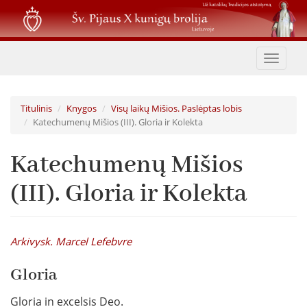
Pereiti
į
pagrindinį
turinį
Toggle
navigat
Titulinis
Knygos
Visų laikų Mišios. Paslėptas lobis
Katechumenų Mišios (III). Gloria ir Kolekta
Katechumenų Mišios
(III). Gloria ir Kolekta
Arkivysk. Marcel Lefebvre
Gloria
Gloria in excelsis Deo.