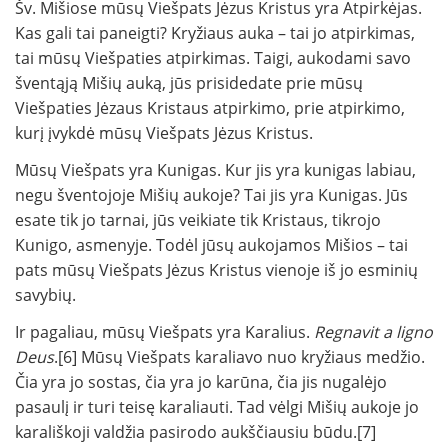
Šv. Mišiose mūsų Viešpats Jėzus Kristus yra Atpirkėjas.
Kas gali tai paneigti? Kryžiaus auka – tai jo atpirkimas,
tai mūsų Viešpaties atpirkimas. Taigi, aukodami savo
šventąją Mišių auką, jūs prisidedate prie mūsų
Viešpaties Jėzaus Kristaus atpirkimo, prie atpirkimo,
kurį įvykdė mūsų Viešpats Jėzus Kristus.
Mūsų Viešpats yra Kunigas. Kur jis yra kunigas labiau,
negu šventojoje Mišių aukoje? Tai jis yra Kunigas. Jūs
esate tik jo tarnai, jūs veikiate tik Kristaus, tikrojo
Kunigo, asmenyje. Todėl jūsų aukojamos Mišios – tai
pats mūsų Viešpats Jėzus Kristus vienoje iš jo esminių
savybių.
Ir pagaliau, mūsų Viešpats yra Karalius.
Regnavit a ligno
Deus
.[6] Mūsų Viešpats karaliavo nuo kryžiaus medžio.
Čia yra jo sostas, čia yra jo karūna, čia jis nugalėjo
pasaulį ir turi teisę karaliauti. Tad vėlgi Mišių aukoje jo
karališkoji valdžia pasirodo aukščiausiu būdu.[7]