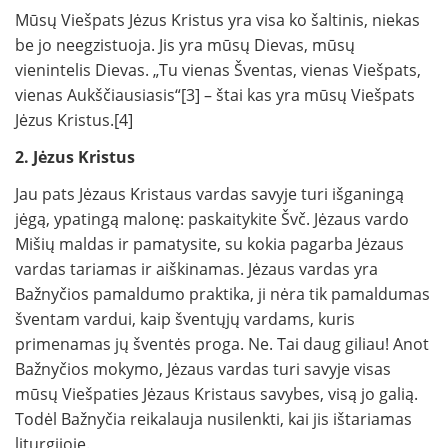
Mūsų Viešpats Jėzus Kristus yra visa ko šaltinis, niekas
be jo neegzistuoja. Jis yra mūsų Dievas, mūsų
vienintelis Dievas. „Tu vienas Šventas, vienas Viešpats,
vienas Aukščiausiasis“[3] – štai kas yra mūsų Viešpats
Jėzus Kristus.[4]
2. Jėzus Kristus
Jau pats Jėzaus Kristaus vardas savyje turi išganingą
jėgą, ypatingą malonę: paskaitykite Švč. Jėzaus vardo
Mišių maldas ir pamatysite, su kokia pagarba Jėzaus
vardas tariamas ir aiškinamas. Jėzaus vardas yra
Bažnyčios pamaldumo praktika, ji nėra tik pamaldumas
šventam vardui, kaip šventųjų vardams, kuris
primenamas jų šventės proga. Ne. Tai daug giliau! Anot
Bažnyčios mokymo, Jėzaus vardas turi savyje visas
mūsų Viešpaties Jėzaus Kristaus savybes, visą jo galią.
Todėl Bažnyčia reikalauja nusilenkti, kai jis ištariamas
liturgijoje.