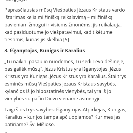
Paprasčiausias mūsų Viešpaties Jėzaus Kristaus vardo
ištarimas kelia milžinišką reikalavimą – milžinišką
pavieniam žmogui ir visiems žmonėms: jis reikalauja,
kad pasiduotume jo viešpatavimui, kad tikėtume
tiesomis, kurias jis skelbia.[5]
3. Išganytojas, Kunigas ir Karalius
„Tu naikini pasaulio nuodėmes, Tu sėdi Tėvo dešinėje,
pasigailėk mūsų“. Jėzus Kristus yra Išganytojas. Jėzus
Kristus yra Kunigas. Jėzus Kristus yra Karalius. Štai trys
esminės mūsų Viešpaties Jėzaus Kristaus savybės,
kylančios iš jo hipostatinės vienybės, tai yra iš jo
vienybės su pačiu Dievu viename asmenyje.
Taigi šios trys savybės: Išganytojas-Atpirkėjas, Kunigas,
Karalius – kur jos tampa apčiuopiamos? Kur mes jas
patiriame? Šv. Mišiose.