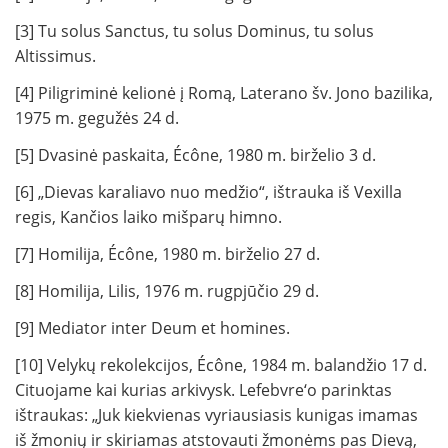
[3] Tu solus Sanctus, tu solus Dominus, tu solus
Altissimus.
[4] Piligriminė kelionė į Romą, Laterano šv. Jono bazilika,
1975 m. gegužės 24 d.
[5] Dvasinė paskaita, Écône, 1980 m. birželio 3 d.
[6] „Dievas karaliavo nuo medžio“, ištrauka iš Vexilla
regis, Kančios laiko mišparų himno.
[7] Homilija, Écône, 1980 m. birželio 27 d.
[8] Homilija, Lilis, 1976 m. rugpjūčio 29 d.
[9] Mediator inter Deum et homines.
[10] Velykų rekolekcijos, Écône, 1984 m. balandžio 17 d.
Cituojame kai kurias arkivysk. Lefebvre‘o parinktas
ištraukas: „Juk kiekvienas vyriausiasis kunigas imamas
iš žmonių ir skiriamas atstovauti žmonėms pas Dievą,