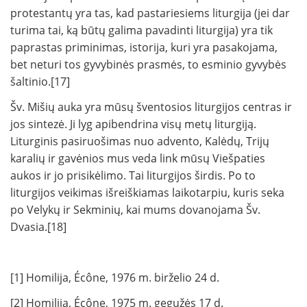
protestantų yra tas, kad pastariesiems liturgija (jei dar
turima tai, ką būtų galima pavadinti liturgija) yra tik
paprastas priminimas, istorija, kuri yra pasakojama,
bet neturi tos gyvybinės prasmės, to esminio gyvybės
šaltinio.[17]
Šv. Mišių auka yra mūsų šventosios liturgijos centras ir
jos sintezė. Ji lyg apibendrina visų metų liturgiją.
Liturginis pasiruošimas nuo advento, Kalėdų, Trijų
karalių ir gavėnios mus veda link mūsų Viešpaties
aukos ir jo prisikėlimo. Tai liturgijos širdis. Po to
liturgijos veikimas išreiškiamas laikotarpiu, kuris seka
po Velykų ir Sekminių, kai mums dovanojama Šv.
Dvasia.[18]
[1] Homilija, Écône, 1976 m. birželio 24 d.
[2] Homilija, Écône, 1975 m. gegužės 17 d.