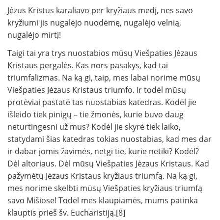
Jėzus Kristus karaliavo per kryžiaus medį, nes savo
kryžiumi jis nugalėjo nuodėmę, nugalėjo velnią,
nugalėjo mirtį!
Taigi tai yra trys nuostabios mūsų Viešpaties Jėzaus
Kristaus pergalės. Kas nors pasakys, kad tai
triumfalizmas. Na ką gi, taip, mes labai norime mūsų
Viešpaties Jėzaus Kristaus triumfo. Ir todėl mūsų
protėviai pastatė tas nuostabias katedras. Kodėl jie
išleido tiek pinigų – tie žmonės, kurie buvo daug
neturtingesni už mus? Kodėl jie skyrė tiek laiko,
statydami šias katedras tokias nuostabias, kad mes dar
ir dabar jomis žavimės, netgi tie, kurie netiki? Kodėl?
Dėl altoriaus. Dėl mūsų Viešpaties Jėzaus Kristaus. Kad
pažymėtų Jėzaus Kristaus kryžiaus triumfą. Na ką gi,
mes norime skelbti mūsų Viešpaties kryžiaus triumfą
savo Mišiose! Todėl mes klaupiamės, mums patinka
klauptis prieš šv. Eucharistiją.[8]