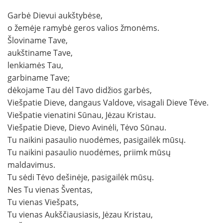
Garbė Dievui aukštybėse,
o žemėje ramybė geros valios žmonėms.
Šloviname Tave,
aukštiname Tave,
lenkiamės Tau,
garbiname Tave;
dėkojame Tau dėl Tavo didžios garbės,
Viešpatie Dieve, dangaus Valdove, visagali Dieve Tėve.
Viešpatie vienatini Sūnau, Jėzau Kristau.
Viešpatie Dieve, Dievo Avinėli, Tėvo Sūnau.
Tu naikini pasaulio nuodėmes, pasigailėk mūsų.
Tu naikini pasaulio nuodėmes, priimk mūsų
maldavimus.
Tu sėdi Tėvo dešinėje, pasigailėk mūsų.
Nes Tu vienas Šventas,
Tu vienas Viešpats,
Tu vienas Aukščiausiasis, Jėzau Kristau,