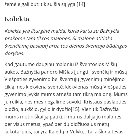
žemėje gali būti tik su šia sąlyga.[14]
Kolekta
Kolekta yra liturginė malda, kuria kartu su Bažnyčia
prašome tam tikros malonės. Ši malonė atitinka
švenčiamą paslaptį arba tos dienos šventojo būdingas
dorybes.
Kad gautume daugiau malonių iš šventosios Mišių
aukos, Bažnyčia panoro Mišias įjungti į švenčių ir mūsų
Viešpaties gyvenimo bei šventųjų gyvenimų minėjimo
ciklą, nes kiekviena šventė, kiekvienas mūsų Viešpaties
gyvenimo įvykis mums atneša tam tikrą malonę. Mums
jų reikia, nes mes negalime suvokti Kristaus paslapties
pločio, aukščio, gylio ir dydžio[15]. Vien tik Bažnyčia
mums motiniškai ją patiki. Ji mums dalija jo malones
per visus metus, ypač per du didžiuosius metų
laikotarpius, tai yra Kalėdų ir Velykų. Tai aiškina tėvas