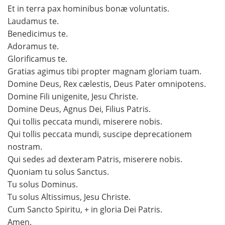
Et in terra pax hominibus bonæ voluntatis.
Laudamus te.
Benedicimus te.
Adoramus te.
Glorificamus te.
Gratias agimus tibi propter magnam gloriam tuam.
Domine Deus, Rex cælestis, Deus Pater omnipotens.
Domine Fili unigenite, Jesu Christe.
Domine Deus, Agnus Dei, Filius Patris.
Qui tollis peccata mundi, miserere nobis.
Qui tollis peccata mundi, suscipe deprecationem
nostram.
Qui sedes ad dexteram Patris, miserere nobis.
Quoniam tu solus Sanctus.
Tu solus Dominus.
Tu solus Altissimus, Jesu Christe.
Cum Sancto Spiritu, + in gloria Dei Patris.
Amen.