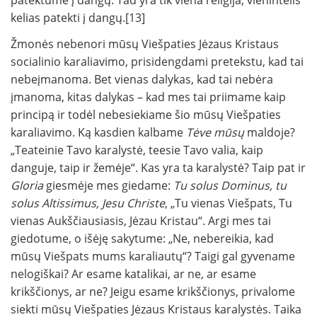
patektume į dangų. Tad yra tik viena religija, vienintelis
kelias patekti į dangų.[13]
Žmonės nebenori mūsų Viešpaties Jėzaus Kristaus
socialinio karaliavimo, prisidengdami pretekstu, kad tai
nebeįmanoma. Bet vienas dalykas, kad tai nebėra
įmanoma, kitas dalykas – kad mes tai priimame kaip
principą ir todėl nebesiekiame šio mūsų Viešpaties
karaliavimo. Ką kasdien kalbame
Tėve mūsų
maldoje?
„Teateinie Tavo karalystė, teesie Tavo valia, kaip
danguje, taip ir žemėje“. Kas yra ta karalystė? Taip pat ir
Gloria
giesmėje mes giedame:
Tu solus Dominus, tu
solus Altissimus, Jesu Christe
, „Tu vienas Viešpats, Tu
vienas Aukščiausiasis, Jėzau Kristau“. Argi mes tai
giedotume, o išėję sakytume: „Ne, nebereikia, kad
mūsų Viešpats mums karaliautų“? Taigi gal gyvename
nelogiškai? Ar esame katalikai, ar ne, ar esame
krikščionys, ar ne? Jeigu esame krikščionys, privalome
siekti mūsų Viešpaties Jėzaus Kristaus karalystės. Taika