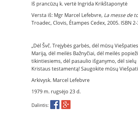
Iš prancūzų k. vertė Ingrida Krikštaponytė
Versta iš: Mgr Marcel Lefebvre,
La messe de to
Troadec, Clovis, Étampes Cedex, 2005. ISBN 2-
„Dėl Švč. Trejybės garbės, dėl mūsų Viešpatie
Mariją, dėl meilės Bažnyčiai, dėl meilės popie
tikintiesiems, dėl pasaulio išganymo, dėl siel
Kristaus testamentą! Saugokite mūsų Viešpaties
Arkivysk. Marcel Lefebvre
1979 m. rugsėjo 23 d.
Dalintis: