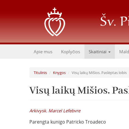
Pereiti
į
pagrindinį
turinį
Apie mus
Koplyčios
Skaitiniai
Mal
Titulinis
Knygos
Visų laikų Mišios. Paslėptas lobis
Visų laikų Mišios. Pas
Arkivysk. Marcel Lefebvre
Parengta kunigo Patricko Troadeco