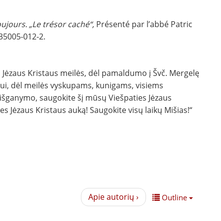
ujours. „Le tr
ésor cach
é“,
Présenté par l’abbé Patric
35005-012-2.
s Jėzaus Kristaus meilės, dėl pamaldumo į Švč. Mergelę
žiui, dėl meilės vyskupams, kunigams, visiems
ų išganymo, saugokite šį mūsų Viešpaties Jėzaus
 Jėzaus Kristaus auką! Saugokite visų laikų Mišias!“
Apie autorių ›
Outline