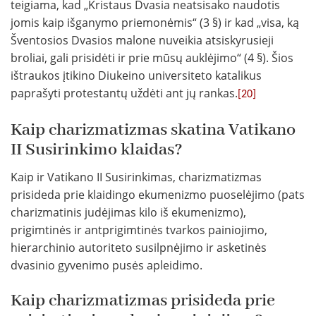
teigiama, kad „Kristaus Dvasia neatsisako naudotis
jomis kaip išganymo priemonėmis“ (3 §) ir kad „visa, ką
Šventosios Dvasios malone nuveikia atsiskyrusieji
broliai, gali prisidėti ir prie mūsų auklėjimo“ (4 §). Šios
ištraukos įtikino Diukeino universiteto katalikus
paprašyti protestantų uždėti ant jų rankas.
[20]
Kaip charizmatizmas skatina Vatikano
II Susirinkimo klaidas?
Kaip ir Vatikano II Susirinkimas, charizmatizmas
prisideda prie klaidingo ekumenizmo puoselėjimo (pats
charizmatinis judėjimas kilo iš ekumenizmo),
prigimtinės ir antprigimtinės tvarkos painiojimo,
hierarchinio autoriteto susilpnėjimo ir asketinės
dvasinio gyvenimo pusės apleidimo.
Kaip charizmatizmas prisideda prie