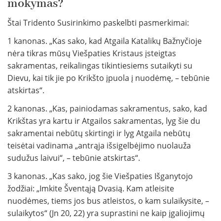
mokymas?
Štai Tridento Susirinkimo paskelbti pasmerkimai:
1 kanonas. „Kas sako, kad Atgaila Katalikų Bažnyčioje
nėra tikras mūsų Viešpaties Kristaus įsteigtas
sakramentas, reikalingas tikintiesiems sutaikyti su
Dievu, kai tik jie po Krikšto įpuola į nuodėmę, – tebūnie
atskirtas“.
2 kanonas. „Kas, painiodamas sakramentus, sako, kad
Krikštas yra kartu ir Atgailos sakramentas, lyg šie du
sakramentai nebūtų skirtingi ir lyg Atgaila nebūtų
teisėtai vadinama „antrąja išsigelbėjimo nuolauža
sudužus laivui“, – tebūnie atskirtas“.
3 kanonas. „Kas sako, jog šie Viešpaties Išganytojo
žodžiai: „Imkite Šventąją Dvasią. Kam atleisite
nuodėmes, tiems jos bus atleistos, o kam sulaikysite, –
sulaikytos“ (Jn 20, 22) yra suprastini ne kaip įgaliojimų