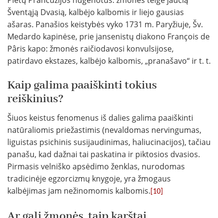
Pietų Prancūzijos hugenotus: žmonės teigė jaučią
Šventąją Dvasią, kalbėjo kalbomis ir liejo gausias
ašaras. Panašios keistybės vyko 1731 m. Paryžiuje, Šv.
Medardo kapinėse, prie jansenistų diakono François de
Pâris kapo: žmonės raičiodavosi konvulsijose,
patirdavo ekstazes, kalbėjo kalbomis, „pranašavo“ ir t. t.
Kaip galima paaiškinti tokius
reiškinius?
Šiuos keistus fenomenus iš dalies galima paaiškinti
natūraliomis priežastimis (nevaldomas nervingumas,
liguistas psichinis susijaudinimas, haliucinacijos), tačiau
panašu, kad dažnai tai paskatina ir piktosios dvasios.
Pirmasis velniško apsėdimo ženklas, nurodomas
tradicinėje egzorcizmų knygoje, yra žmogaus
kalbėjimas jam nežinomomis kalbomis.
[10]
Ar gali žmonės, taip karštai