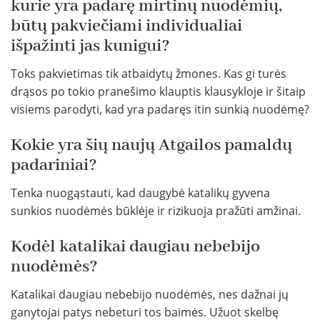
kurie yra padarę mirtinų nuodėmių,
būtų pakviečiami individualiai
išpažinti jas kunigui?
Toks pakvietimas tik atbaidytų žmones. Kas gi turės
drąsos po tokio pranešimo klauptis klausykloje ir šitaip
visiems parodyti, kad yra padaręs itin sunkią nuodėmę?
Kokie yra šių naujų Atgailos pamaldų
padariniai?
Tenka nuogąstauti, kad daugybė katalikų gyvena
sunkios nuodėmės būklėje ir rizikuoja pražūti amžinai.
Kodėl katalikai daugiau nebebijo
nuodėmės?
Katalikai daugiau nebebijo nuodėmės, nes dažnai jų
ganytojai patys nebeturi tos baimės. Užuot skelbę