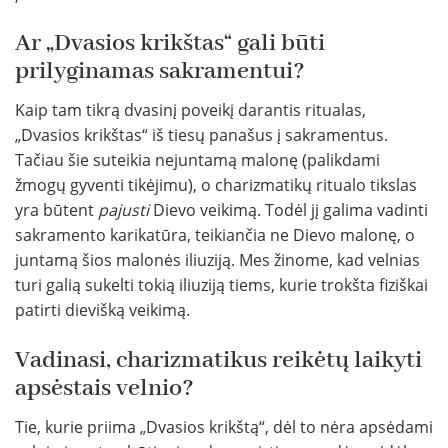
Ar „Dvasios krikštas“ gali būti
prilyginamas sakramentui?
Kaip tam tikrą dvasinį poveikį darantis ritualas,
„Dvasios krikštas“ iš tiesų panašus į sakramentus.
Tačiau šie suteikia nejuntamą malonę (palikdami
žmogų gyventi tikėjimu), o charizmatikų ritualo tikslas
yra būtent
pajusti
Dievo veikimą. Todėl jį galima vadinti
sakramento karikatūra, teikiančia ne Dievo malonę, o
juntamą šios malonės iliuziją. Mes žinome, kad velnias
turi galią sukelti tokią iliuziją tiems, kurie trokšta fiziškai
patirti dievišką veikimą.
Vadinasi, charizmatikus reikėtų laikyti
apsėstais velnio?
Tie, kurie priima „Dvasios krikštą“, dėl to nėra apsėdami