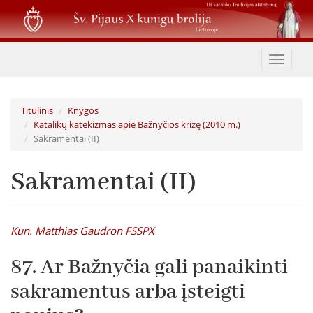
Pereiti
į
pagrindinį
turinį
Toggle
navigat
Titulinis
Knygos
Katalikų katekizmas apie Bažnyčios krizę (2010 m.)
Sakramentai (II)
Sakramentai (II)
Kun. Matthias Gaudron FSSPX
87. Ar Bažnyčia gali panaikinti
sakramentus arba įsteigti