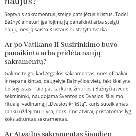
naujus?
Septynis sakramentus įsteigė pats Jėzus Kristus. Todėl
Bažnyčia neturi įgaliojimų jų panaikinti arba steigti
naujų, nes ją saisto Kristaus nustatyta tvarka.
Ar po Vatikano II Susirinkimo buvo
panaikinta arba pridėta naujų
sakramentų?
Galime teigti, kad Atgailos sakramentas, nors oficialiai
ir nepanaikintas, daugelyje Bažnyčios vietų faktiškai yra
beišnykstąs. Taip pat kai kurie žmonės į Bažnyčią įvedė
sekmininkų naudojamą Šventosios Dvasios išliejimo
ritualą, vadinamąjį „Dvasios krikštą“, kuris suteikiamas
rankų uždėjimu ir yra, nors ir ne atvirai, pristatomas lyg
koks aštuntas sakramentas.
Ar Atgailos sakramentas šiandien