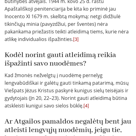
būtinybės atvejais. 1944 m. kovo 25 d. raštu
Apaštališkoji penitenciarija be kita ko priminė jau
Inocento XI 1679 m. skelbtą mokymą: netgi didžiulė
tikinčiųjų minia (pavyzdžiui, per šventes) nėra
pakankama priežastis teikti atleidimą tiems, kurie nėra
atlikę individualios išpažinties.
[3]
Kodėl norint gauti atleidimą reikia
išpažinti savo nuodėmes?
Kad žmonės nežvelgtų į nuodėmę pernelyg
lengvabūdiškai ir galėtų gauti tinkamą patarimą, mūsų
Viešpats Jėzus Kristus paskyrė kunigus sielų teisėjais ir
gydytojais (Jn 20, 22–23). Norint gauti atleidimą būtina
atskleisti kunigui savo sielos būklę.
[4]
Ar Atgailos pamaldos negalėtų bent jau
atleisti lengvųjų nuodėmių, jeigu tie,