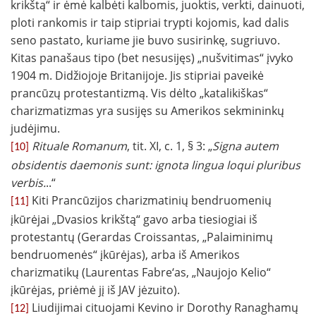
krikštą“ ir ėmė kalbėti kalbomis, juoktis, verkti, dainuoti,
ploti rankomis ir taip stipriai trypti kojomis, kad dalis
seno pastato, kuriame jie buvo susirinkę, sugriuvo.
Kitas panašaus tipo (bet nesusijęs) „nušvitimas“ įvyko
1904 m. Didžiojoje Britanijoje. Jis stipriai paveikė
prancūzų protestantizmą. Vis dėlto „katalikiškas“
charizmatizmas yra susijęs su Amerikos sekmininkų
judėjimu.
Rituale Romanum
, tit. XI, c. 1, § 3: „
Signa autem
[10]
obsidentis daemonis sunt: ignota lingua loqui pluribus
verbis.
..“
Kiti Prancūzijos charizmatinių bendruomenių
[11]
įkūrėjai „Dvasios krikštą“ gavo arba tiesiogiai iš
protestantų (Gerardas Croissantas, „Palaiminimų
bendruomenės“ įkūrėjas), arba iš Amerikos
charizmatikų (Laurentas Fabre‘as, „Naujojo Kelio“
įkūrėjas, priėmė jį iš JAV jėzuito).
Liudijimai cituojami Kevino ir Dorothy Ranaghamų
[12]