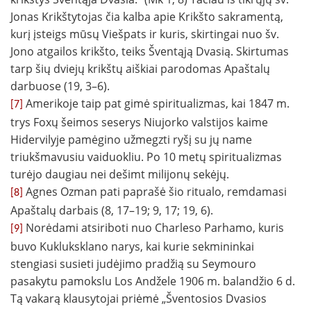
Jonas Krikštytojas čia kalba apie Krikšto sakramentą,
kurį įsteigs mūsų Viešpats ir kuris, skirtingai nuo šv.
Jono atgailos krikšto, teiks Šventąją Dvasią. Skirtumas
tarp šių dviejų krikštų aiškiai parodomas Apaštalų
darbuose (19, 3–6).
Amerikoje taip pat gimė spiritualizmas, kai 1847 m.
[7]
trys Foxų šeimos seserys Niujorko valstijos kaime
Hidervilyje pamėgino užmegzti ryšį su jų name
triukšmavusiu vaiduokliu. Po 10 metų spiritualizmas
turėjo daugiau nei dešimt milijonų sekėjų.
Agnes Ozman pati paprašė šio ritualo, remdamasi
[8]
Apaštalų darbais (8, 17–19; 9, 17; 19, 6).
Norėdami atsiriboti nuo Charleso Parhamo, kuris
[9]
buvo Kukluksklano narys, kai kurie sekmininkai
stengiasi susieti judėjimo pradžią su Seymouro
pasakytu pamokslu Los Andžele 1906 m. balandžio 6 d.
Tą vakarą klausytojai priėmė „Šventosios Dvasios