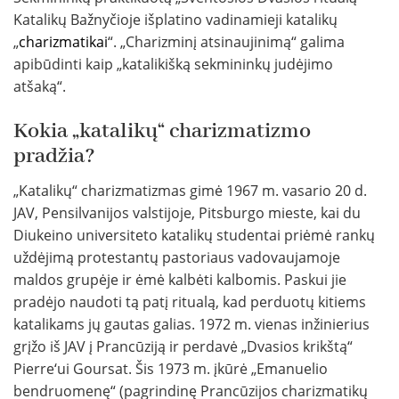
Katalikų Bažnyčioje išplatino vadinamieji katalikų
„
charizmatikai
“. „Charizminį atsinaujinimą“ galima
apibūdinti kaip „katalikišką sekmininkų judėjimo
atšaką“.
Kokia „katalikų“ charizmatizmo
pradžia?
„Katalikų“ charizmatizmas gimė 1967 m. vasario 20 d.
JAV, Pensilvanijos valstijoje, Pitsburgo mieste, kai du
Diukeino universiteto katalikų studentai priėmė rankų
uždėjimą protestantų pastoriaus vadovaujamoje
maldos grupėje ir ėmė kalbėti kalbomis. Paskui jie
pradėjo naudoti tą patį ritualą, kad perduotų kitiems
katalikams jų gautas galias. 1972 m. vienas inžinierius
grįžo iš JAV į Prancūziją ir perdavė „Dvasios krikštą“
Pierre‘ui Goursat. Šis 1973 m. įkūrė „Emanuelio
bendruomenę“ (pagrindinę Prancūzijos charizmatikų