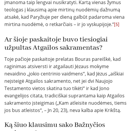
įmanoma taip lengvai nusikratyti. Kartą vienas žymus
teologas į klausimą apie mirtinų nuodėmių dažnumą
atsakė, kad Paryžiuje per dieną galbūt padaroma viena
mirtina nuodėmė, o retkarčiais – ir jo vyskupijoje.“
[5]
Ar šioje paskaitoje buvo tiesiogiai
užpultas Atgailos sakramentas?
Toje pačioje paskaitoje prelatas Bouras pareiškė, kad
raginimas atsiversti ir atgailauti Jėzaus mokyme
nevaidino „jokio centrinio vaidmens“, kad Jėzus „aiškiai
neįsteigė Atgailos sakramento, net jei dvi Naujojo
Testamento vietos skatina tuo tikėti“ ir kad Jono
evangelijos citata, tradiciškai suprantama kaip Atgailos
sakramento įsteigimas („Kam atleisite nuodėmes, tiems
jos bus atleistos“, – Jn 20, 23), neva kalba apie Krikštą.
Ką šiuo klausimu sako Bažnyčios