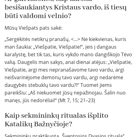
besišaukiantys Kristaus vardo, iš tiesų
būti valdomi velnio?
Mūsų Viešpats pats sakė:
„Sergėkitės netikrų pranašų, <...> Ne kiekvienas, kuris
man šaukia: „Viešpatie, Viešpatie!“, įeis į dangaus
karalystę, bet tik tas, kuris vykdo mano dangiškojo Tėvo
valią. Daugelis man sakys, anai dienai atėjus: „Viešpatie,
Viešpatie, argi mes nepranašavome tavo vardu, argi
neišvarinėjome demonų tavo vardu, argi nedarėme
daugybės stebuklų tavo vardu?!“ Tuomet jiems
pareikšiu: „Aš niekuomet jūsų nepažinojau. Šalin nuo
manęs, jūs nedorėliai!“ (Mt 7, 15; 21–23)
Kaip sekmininkų ritualas išplito
Katalikų Bažnyčioje?
Sekmininkų praktikuotą „Šventosios Dvasios ritualą“