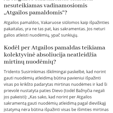
nesuteikiamas vadinamosiomis
„Atgailos pamaldomis“?
Atgailos pamaldos, Vakaruose siūlomos kaip išpažinties
pakaitalas, yra ne tas pat, kas sakramentas. Jos neturi
galios atleisti nuodėmių, ypač sunkiųjų.
Kodėl per Atgailos pamaldas teikiama
kolektyvinė absoliucija neatleidžia
mirtinų nuodėmių?
Tridento Susirinkimas iškilmingai paskelbė, kad norint
gauti nuodėmių atleidimą būtina pavieniui išpažinti
visas po krikšto padarytas mirtinas nuodėmes ir kad ši
prievolė nustatyta paties Dievo (todėl Bažnyčia negali
jos pakeisti): „Kas sako, kad norint per Atgailos
sakramentą gauti nuodėmių atleidimą pagal dieviškąjį
įstatymą nėra būtina išpažinti visas be išimties mirtinas