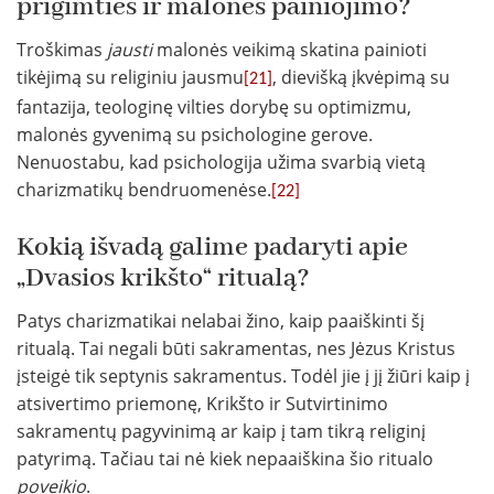
prigimties ir malonės painiojimo?
Troškimas
jausti
malonės veikimą skatina painioti
tikėjimą su religiniu jausmu
, dievišką įkvėpimą su
[21]
fantazija, teologinę vilties dorybę su optimizmu,
malonės gyvenimą su psichologine gerove.
Nenuostabu, kad psichologija užima svarbią vietą
charizmatikų bendruomenėse.
[22]
Kokią išvadą galime padaryti apie
„Dvasios krikšto“ ritualą?
Patys charizmatikai nelabai žino, kaip paaiškinti šį
ritualą. Tai negali būti sakramentas, nes Jėzus Kristus
įsteigė tik septynis sakramentus. Todėl jie į jį žiūri kaip į
atsivertimo priemonę, Krikšto ir Sutvirtinimo
sakramentų pagyvinimą ar kaip į tam tikrą religinį
patyrimą. Tačiau tai nė kiek nepaaiškina šio ritualo
poveikio
.