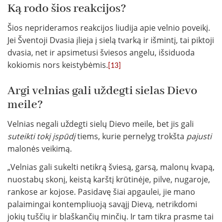
Ką rodo šios reakcijos?
Šios neprideramos reakcijos liudija apie velnio poveikį.
Jei Šventoji Dvasia įlieja į sielą tvarką ir išmintį, tai piktoji
dvasia, net ir apsimetusi šviesos angelu, išsiduoda
kokiomis nors keistybėmis.
[13]
Argi velnias gali uždegti sielas Dievo
meile?
Velnias negali uždegti sielų Dievo meile, bet jis gali
suteikti tokį įspūdį
tiems, kurie pernelyg trokšta
pajusti
malonės veikimą.
„Velnias gali sukelti netikrą šviesą, garsą, malonų kvapą,
nuostabų skonį, keistą karštį krūtinėje, pilve, nugaroje,
rankose ar kojose. Pasidavę šiai apgaulei, jie mano
palaimingai kontempliuoją savąjį Dievą, netrikdomi
jokių tuščių ir blaškančių minčių. Ir tam tikra prasme tai