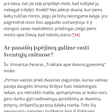
yra tiesa, nes jie taip pripildyti melo, kad tuštybė jų
nebegali trikdyti. Kodėl? Nes piktoji dvasia, kuri jiems
keltų tuščias mintis, jeigu jie būtų teisingame kelyje, yra
pagrindinė visos šios apgaulės sumanytoja. Ir ji
stengsis savęs neatskleisti, priešingai, įteigs jiems
mintis apie Dievą, kad nebūtų įtarta.“
[14]
Ar panašių įspėjimų galime rasti
šventųjų raštuose?
Šv. Vincentas Fereras „Traktate apie dvasinį gyvenimą“
moko:
„Pirmas vaistas prieš dvasines pagundas, kurias velnias
pasėja daugelio žmonių širdyse šiais nelaimingais
laikais, yra netrokšti malda, apmąstymais ar kokiu nors
geru darbu įgyti vadinamųjų apreiškimų ar dvasinių
potyrių, viršijančių įprastą dalykų tvarką. Toks šių
nepaprastų patyrimų troškimas kyla iš išdidumo,