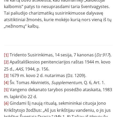
ne kartą buvo atskleista, kad vadinamieji „kalbėtojai
kalbomis“ patys to nesuprasdami taria šventvagystes.
Tai paliudijo charizmatikų susirinkimuose dalyvavę
atsitiktiniai žmonės, kurie mokėjo kurią nors vieną iš tų
„nežinomų“ kalbų.
Tridento Susirinkimas, 14 sesija, 7 kanonas (
Dz 917
).
[1]
Apaštališkosios penitenciarijos raštas 1944 m. kovo
[2]
25 d.,
AAS
, 1944, p. 156.
1679 m. kovo 2 d. nutarimas (Dz. 1209).
[3]
Šv. Tomas Akvinietis,
Supplementum
, Q. 6, Art. 1.
[4]
Vangeno dekanato tarybos posėdžio ataskaita, 1983
[5]
m. lapkričio 22 d.
Gindami šį naują ritualą, sekmininkai cituoja Jono
[6]
Krikštytojo žodžius: „Aš jus krikštijau vandeniu, o jis jus
krikštys Šventąja Dvasia.“ (Mk 1, 8) Tačiau iš tikrųjų šv.