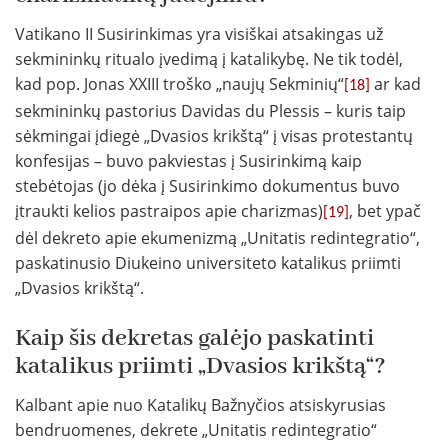
Vatikano II Susirinkimas yra visiškai atsakingas už
sekmininkų ritualo įvedimą į katalikybę. Ne tik todėl,
kad pop. Jonas XXIII troško „naujų Sekminių“
ar kad
[18]
sekmininkų pastorius Davidas du Plessis – kuris taip
sėkmingai įdiegė „Dvasios krikštą“ į visas protestantų
konfesijas – buvo pakviestas į Susirinkimą kaip
stebėtojas (jo dėka į Susirinkimo dokumentus buvo
įtraukti kelios pastraipos apie charizmas)
, bet ypač
[19]
dėl dekreto apie ekumenizmą „Unitatis redintegratio“,
paskatinusio Diukeino universiteto katalikus priimti
„Dvasios krikštą“.
Kaip šis dekretas galėjo paskatinti
katalikus priimti „Dvasios krikštą“?
Kalbant apie nuo Katalikų Bažnyčios atsiskyrusias
bendruomenes, dekrete „Unitatis redintegratio“