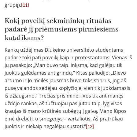
grupę).
[11]
Kokį poveikį sekmininkų ritualas
padarė jį priėmusiems pirmiesiems
katalikams?
Rankų uždėjimas Diukeino universiteto studentams
padarė tokį patį poveikį kaip ir protestantams. Vienas iš
jų pasakojo: „Man buvo taip linksma, kad galėjau tik
juoktis gulėdamas ant grindų.“ Kitas paliudijo: „Dievo
artumo ir Jo meilės jausmas buvo toks stiprus, jog aš
pusę valandos sėdėjau koplyčioje, vien tik juokdamasis
iš džiaugsmo.“ Trečias prisiminė: „Vos tik ant manęs
uždėjo rankas, aš tučtuojau pasijutau taip, lyg visas
kraujas iš mano krūtinės subėgtų į galvą. Mano lūpos
ėmė drebėti, o smegenys – vartaliotis. Aš pratrūkau
juoktis ir niekaip negalėjau sustoti.“
[12]