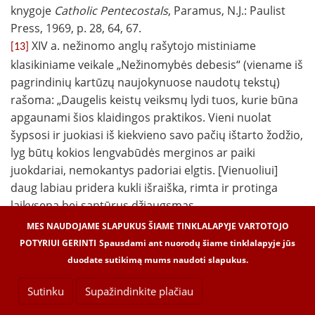
knygoje
Catholic Pentecostals
, Paramus, N.J.: Paulist
Press, 1969, p. 28, 64, 67.
XIV a. nežinomo anglų rašytojo mistiniame
[13]
klasikiniame veikale „Nežinomybės debesis“ (viename iš
pagrindinių kartūzų naujokynuose naudotų tekstų)
rašoma: „Daugelis keistų veiksmų lydi tuos, kurie būna
apgaunami šios klaidingos praktikos. Vieni nuolat
šypsosi ir juokiasi iš kiekvieno savo pačių ištarto žodžio,
lyg būtų kokios lengvabūdės merginos ar paiki
juokdariai, nemokantys padoriai elgtis. [Vienuoliui]
daug labiau pridera kukli išraiška, rimta ir protinga
laikysena bei santūrus džiaugsmas.
MES NAUDOJAME SLAPUKUS ŠIAME TINKLALAPYJE VARTOTOJO
Nesakau, kad visi šie nepriderami veiksmai būtų
POTYRIUI GERINTI
Spausdami ant nuorodų šiame tinklalapyje jūs
savaime didelės nuodėmės ar kad visi, kurie juos daro,
duodate sutikimą mums naudoti slapukus.
būtų didžiuliai nusidėjėliai. Aš tik sakau, kad jeigu šie
netvarkingi ir nedori veiksmai valdo juos darantį žmogų
Sutinku
Supažindinkite plačiau
taip, jog jis negali sustoti kada panorėjęs: tuomet jie yra