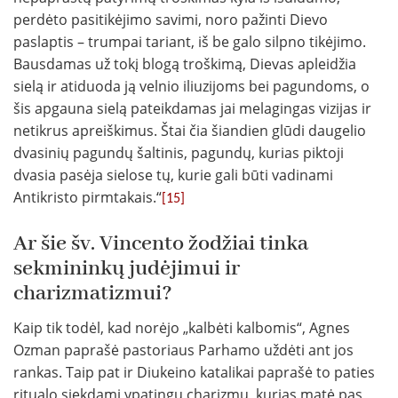
perdėto pasitikėjimo savimi, noro pažinti Dievo
paslaptis – trumpai tariant, iš be galo silpno tikėjimo.
Bausdamas už tokį blogą troškimą, Dievas apleidžia
sielą ir atiduoda ją velnio iliuzijoms bei pagundoms, o
šis apgauna sielą pateikdamas jai melagingas vizijas ir
netikrus apreiškimus. Štai čia šiandien glūdi daugelio
dvasinių pagundų šaltinis, pagundų, kurias piktoji
dvasia pasėja sielose tų, kurie gali būti vadinami
Antikristo pirmtakais.“
[15]
Ar šie šv. Vincento žodžiai tinka
sekmininkų judėjimui ir
charizmatizmui?
Kaip tik todėl, kad norėjo „kalbėti kalbomis“, Agnes
Ozman paprašė pastoriaus Parhamo uždėti ant jos
rankas. Taip pat ir Diukeino katalikai paprašė to paties
ritualo siekdami ypatingų charizmų, kurias matė pas