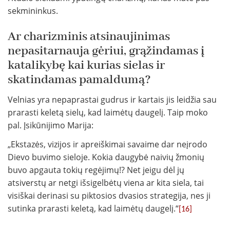
sekmininkus.
Ar charizminis atsinaujinimas
nepasitarnauja gėriui, grąžindamas į
katalikybę kai kurias sielas ir
skatindamas pamaldumą?
Velnias yra nepaprastai gudrus ir kartais jis leidžia sau
prarasti keletą sielų, kad laimėtų daugelį. Taip moko
pal. Įsikūnijimo Marija:
„Ekstazės, vizijos ir apreiškimai savaime dar neįrodo
Dievo buvimo sieloje. Kokia daugybė naivių žmonių
buvo apgauta tokių regėjimų!? Net jeigu dėl jų
atsiverstų ar netgi išsigelbėtų viena ar kita siela, tai
visiškai derinasi su piktosios dvasios strategija, nes ji
sutinka prarasti keletą, kad laimėtų daugelį.“
[16]