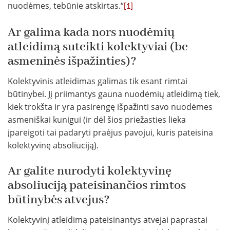
nuodėmes, tebūnie atskirtas.“
[1]
Ar galima kada nors nuodėmių
atleidimą suteikti kolektyviai (be
asmeninės išpažinties)?
Kolektyvinis atleidimas galimas tik esant rimtai
būtinybei. Jį priimantys gauna nuodėmių atleidimą tiek,
kiek trokšta ir yra pasirengę išpažinti savo nuodėmes
asmeniškai kunigui (ir dėl šios priežasties lieka
įpareigoti tai padaryti praėjus pavojui, kuris pateisina
kolektyvinę absoliuciją).
Ar galite nurodyti kolektyvinę
absoliuciją pateisinančios rimtos
būtinybės atvejus?
Kolektyvinį atleidimą pateisinantys atvejai paprastai