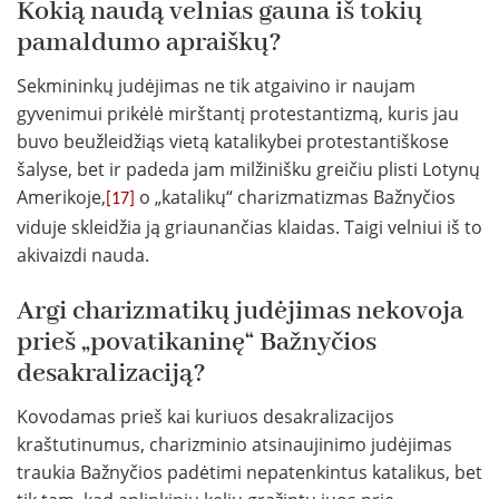
Kokią naudą velnias gauna iš tokių
pamaldumo apraiškų?
Sekmininkų judėjimas ne tik atgaivino ir naujam
gyvenimui prikėlė mirštantį protestantizmą, kuris jau
buvo beužleidžiąs vietą katalikybei protestantiškose
šalyse, bet ir padeda jam milžinišku greičiu plisti Lotynų
Amerikoje,
o „katalikų“ charizmatizmas Bažnyčios
[17]
viduje skleidžia ją griaunančias klaidas. Taigi velniui iš to
akivaizdi nauda.
Argi charizmatikų judėjimas nekovoja
prieš „povatikaninę“ Bažnyčios
desakralizaciją?
Kovodamas prieš kai kuriuos desakralizacijos
kraštutinumus, charizminio atsinaujinimo judėjimas
traukia Bažnyčios padėtimi nepatenkintus katalikus, bet