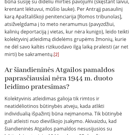
būna susiję su dideliu mirties pavojumi (skęstant laivui,
krentant lėktuvui, mūšio lauke). Per Antrąjį pasaulinį
karą Apaštališkoji penitenciarija [Romos tribunolas],
atsižvelgdama į to meto neramumus (pavyzdžiui,
kalinių deportaciją į vietas, kur nėra kunigo), leido teikti
kolektyvinį atleidimą didelėms grupėms žmonių, kurie
ne dėl savo kaltės rizikuodavo ilgą laiką praleisti (ar net
mirti) be sakramentų.
[2]
Ar šiandieninės Atgailos pamaldos
paprasčiausiai nėra 1944 m. duoto
leidimo pratesimas?
Kolektyvinis atleidimas galioja tik rimtos ir
neatidėliotinos būtinybės atveju, kada atlikti
individualią išpažintį būna neįmanoma. Tik būtinybė
gali atleisti nuo dieviškojo įsakymo. Akivaizdu, kad
šiandieninės Atgailos pamaldos nesusijusios su