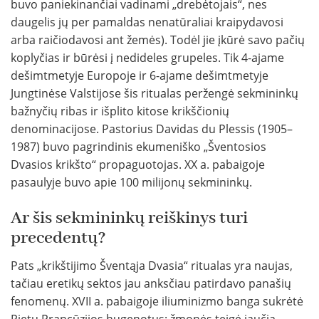
buvo paniekinančiai vadinami „drebėtojais“, nes
daugelis jų per pamaldas nenatūraliai kraipydavosi
arba raičiodavosi ant žemės). Todėl jie įkūrė savo pačių
koplyčias ir būrėsi į nedideles grupeles. Tik 4-ajame
dešimtmetyje Europoje ir 6-ajame dešimtmetyje
Jungtinėse Valstijose šis ritualas peržengė sekmininkų
bažnyčių ribas ir išplito kitose krikščionių
denominacijose. Pastorius Davidas du Plessis (1905–
1987) buvo pagrindinis ekumeniško „Šventosios
Dvasios krikšto“ propaguotojas. XX a. pabaigoje
pasaulyje buvo apie 100 milijonų sekmininkų.
Ar šis sekmininkų reiškinys turi
precedentų?
Pats „krikštijimo Šventąja Dvasia“ ritualas yra naujas,
tačiau eretikų sektos jau anksčiau patirdavo panašių
fenomenų. XVII a. pabaigoje iliuminizmo banga sukrėtė