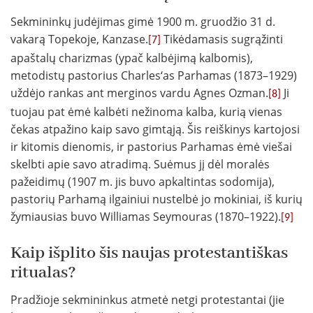
Sekmininkų judėjimas gimė 1900 m. gruodžio 31 d.
vakarą Topekoje, Kanzase.
Tikėdamasis sugrąžinti
[7]
apaštalų charizmas (ypač kalbėjimą kalbomis),
metodistų pastorius Charles‘as Parhamas (1873–1929)
uždėjo rankas ant merginos vardu Agnes Ozman.
Ji
[8]
tuojau pat ėmė kalbėti nežinoma kalba, kurią vienas
čekas atpažino kaip savo gimtąją. Šis reiškinys kartojosi
ir kitomis dienomis, ir pastorius Parhamas ėmė viešai
skelbti apie savo atradimą. Suėmus jį dėl moralės
pažeidimų (1907 m. jis buvo apkaltintas sodomija),
pastorių Parhamą ilgainiui nustelbė jo mokiniai, iš kurių
žymiausias buvo Williamas Seymouras (1870–1922).
[9]
Kaip išplito šis naujas protestantiškas
ritualas?
Pradžioje sekmininkus atmetė netgi protestantai (jie