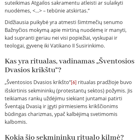
suteikimas Atgailos sakramentu atleisti ar sulaikyti
nuodėmes, <...> – tebūnie atskirtas.“
Didžiausia puikybė yra atmesti šimtmečių senumo
Bažnyčios mokymą apie mirtiną nuodėmę ir manyti,
kad supranti geriau nei visi popiežiai, vyskupai ir
teologai, gyvenę iki Vatikano II Susirinkimo.
Kas yra ritualas, vadinamas „Šventosios
Dvasios krikštu“?
„Šventosios Dvasios krikšto“
ritualas pradžioje buvo
[6]
išskirtinis sekmininkų (protestantų sektos) požymis. Jis
teikiamas rankų uždėjimu siekiant juntamai patirti
Šventąją Dvasią ir įgyti pirmiesiems krikščionims
būdingas charizmas, ypač kalbėjimą svetimomis
kalbomis.
Kokia šio sekmininkų ritualo kilmė?