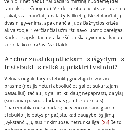
velnio ir net nebūtinai padaro mirtiną nuodėmę (dėl
tam tikro nežinojimo). Vis dėlto šitaip jie atsiveria velnio
įtakai, skatinančiai juos laikytis iliuzijų, iškreipiančiai jų
dvasinį gyvenimą, apakinančiai juos Bažnyčios krizės
akivaizdoje ir verčiančiai užmiršti savo luomo pareigas.
Kai kurie apskritai meta krikščionišką gyvenimą, kai po
kurio laiko miražas išsisklaido.
Ar charizmatikų atliekamus išgydymus
ir stebuklus reikėtų priskirti velniui?
Velnias negali daryti stebuklų griežtąja to žodžio
prasme (nes jis neturi absoliučios galios sukurtajam
pasauliui), tačiau jis gali atlikti daug nepaprastų dalykų
(sumaniai pasinaudodamas gamtos dėsniais).
Charizmatikai nėra padarę nė vieno nepaneigiamo
stebuklo. Jie patys pripažįsta, kad daugybė išgijimų,
įvykstančių jų susirinkimuose, netrunka ilgai.
Be to,
[23]