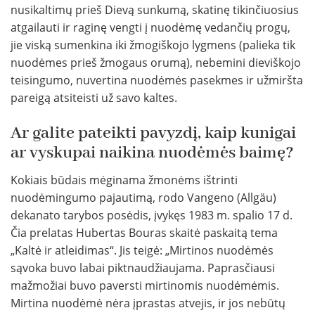
nusikaltimų prieš Dievą sunkumą, skatinę tikinčiuosius
atgailauti ir raginę vengti į nuodėmę vedančių progų,
jie viską sumenkina iki žmogiškojo lygmens (palieka tik
nuodėmes prieš žmogaus orumą), nebemini dieviškojo
teisingumo, nuvertina nuodėmės pasekmes ir užmiršta
pareigą atsiteisti už savo kaltes.
Ar galite pateikti pavyzdį, kaip kunigai
ar vyskupai naikina nuodėmės baimę?
Kokiais būdais mėginama žmonėms ištrinti
nuodėmingumo pajautimą, rodo Vangeno (Allgäu)
dekanato tarybos posėdis, įvykęs 1983 m. spalio 17 d.
Čia prelatas Hubertas Bouras skaitė paskaitą tema
„Kaltė ir atleidimas“. Jis teigė: „Mirtinos nuodėmės
sąvoka buvo labai piktnaudžiaujama. Paprasčiausi
mažmožiai buvo paversti mirtinomis nuodėmėmis.
Mirtina nuodėmė nėra įprastas atvejis, ir jos nebūtų