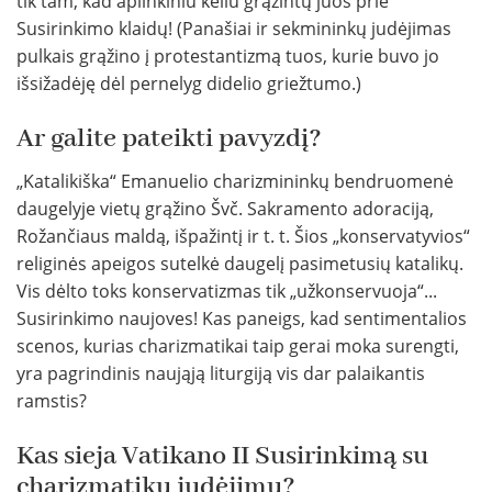
tik tam, kad aplinkiniu keliu grąžintų juos prie
Susirinkimo klaidų! (Panašiai ir sekmininkų judėjimas
pulkais grąžino į protestantizmą tuos, kurie buvo jo
išsižadėję dėl pernelyg didelio griežtumo.)
Ar galite pateikti pavyzdį?
„Katalikiška“ Emanuelio charizmininkų bendruomenė
daugelyje vietų grąžino Švč. Sakramento adoraciją,
Rožančiaus maldą, išpažintį ir t. t. Šios „konservatyvios“
religinės apeigos sutelkė daugelį pasimetusių katalikų.
Vis dėlto toks konservatizmas tik „užkonservuoja“...
Susirinkimo naujoves! Kas paneigs, kad sentimentalios
scenos, kurias charizmatikai taip gerai moka surengti,
yra pagrindinis naująją liturgiją vis dar palaikantis
ramstis?
Kas sieja Vatikano II Susirinkimą su
charizmatikų judėjimu?