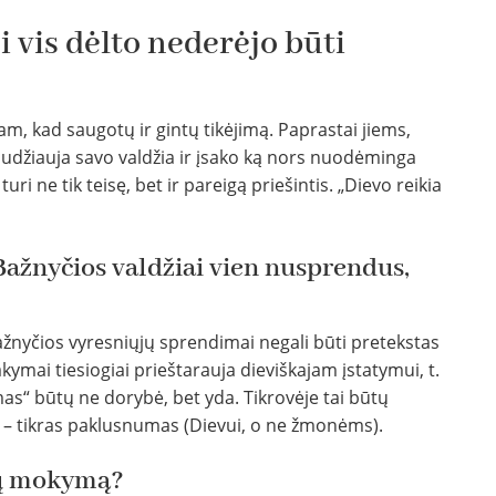
i vis dėlto nederėjo būti
tam, kad saugotų ir gintų tikėjimą. Paprastai jiems,
naudžiauja savo valdžia ir įsako ką nors nuodėminga
uri ne tik teisę, bet ir pareigą priešintis. „Dievo reikia
 Bažnyčios valdžiai vien nusprendus,
žnyčios vyresniųjų sprendimai negali būti pretekstas
sakymai tiesiogiai prieštarauja dieviškajam įstatymui, t.
mas“ būtų ne dorybė, bet yda. Tikrovėje tai būtų
 tikras paklusnumas (Dievui, o ne žmonėms).
žių mokymą?