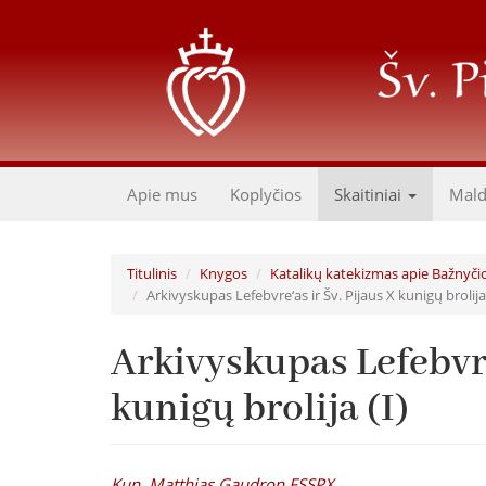
Pereiti
į
pagrindinį
turinį
Apie mus
Koplyčios
Skaitiniai
Mal
Titulinis
Knygos
Katalikų katekizmas apie Bažnyčio
Arkivyskupas Lefebvre‘as ir Šv. Pijaus X kunigų brolija 
Arkivyskupas Lefebvre
kunigų brolija (I)
Kun. Matthias Gaudron FSSPX