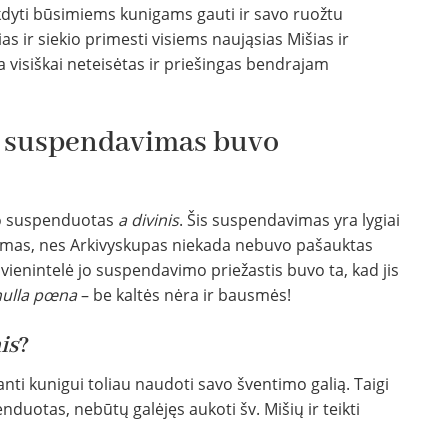
kdyti būsimiems kunigams gauti ir savo ruožtu
ias ir siekio primesti visiems naująsias Mišias ir
a visiškai neteisėtas ir priešingas bendrajam
‘o suspendavimas buvo
uvo suspenduotas
a divinis
. Šis suspendavimas yra lygiai
kinimas, nes Arkivyskupas niekada nebuvo pašauktas
vienintelė jo suspendavimo priežastis buvo ta, kad jis
nulla pœna
– be kaltės nėra ir bausmės!
is
?
ti kunigui toliau naudoti savo šventimo galią. Taigi
nduotas, nebūtų galėjęs aukoti šv. Mišių ir teikti