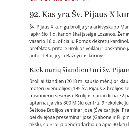
92. Kas yra Šv. Pijaus X ku
Šv. Pijaus X kunigų brolija yra arkivyskupo Mar
lapkričio 1 d. kanoniškai įsteigė Lozanos, Žen
vasario 18 d. oficialiu Romos dekretu kardino
prefektas, pritarė Brolijos veiklai ir paskatino 
autoritetai; ji yra Bažnyčios kūrinys.
Kiek narių šiandien turi šv. Pijau
Brolijai šiandien (2018 m. sausio mėn.) priklaus
moterų vienuolijos (195 Šv. Pijaus X brolijos se
misionierių seserys). Brolijos nariai dirba 72 p
aptarnauja virš 800 Mišių centrų, 9 rekolekcij
Šešiose Brolijos seminarijose (Šveicarijoje, Pran
bei dviejose preseminarijose (Gabone ir Filip
tikslų, su Brolija bendradarbiauja apie 30 kitų