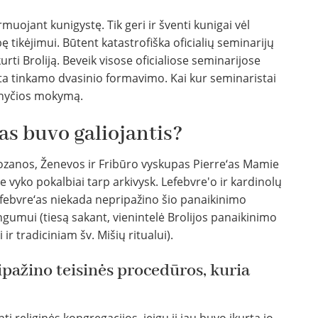
uojant kunigystę. Tik geri ir šventi kunigai vėl
 tikėjimui. Būtent katastrofiška oficialių seminarijų
rti Broliją. Beveik visose oficialiose seminarijose
sta tinkamo dvasinio formavimo. Kai kur seminaristai
ažnyčios mokymą.
as buvo galiojantis?
Lozanos, Ženevos ir Fribūro vyskupas Pierre‘as Mamie
e vyko pokalbiai tarp arkivysk. Lefebvre'o ir kardinolų
efebvre‘as niekada nepripažino šio panaikinimo
isingumui (tiesą sakant, vienintelė Brolijos panaikinimo
 ir tradiciniam šv. Mišių ritualui).
ipažino teisinės procedūros, kuria