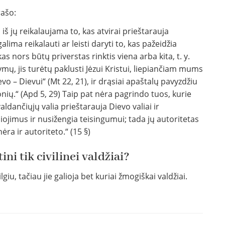
rašo:
iš jų reikalaujama to, kas atvirai prieštarauja
ima reikalauti ar leisti daryti to, kas pažeidžia
as nors būtų priverstas rinktis viena arba kita, t. y.
mų, jis turėtų paklusti Jėzui Kristui, liepiančiam mums
ievo – Dievui“ (Mt 22, 21), ir drąsiai apaštalų pavyzdžiu
onių.“ (Apd 5, 29) Taip pat nėra pagrindo tuos, kurie
valdančiųjų valia prieštarauja Dievo valiai ir
liojimus ir nusižengia teisingumui; tada jų autoritetas
ra ir autoriteto.“ (15 §)
ini tik civilinei valdžiai?
lgiu, tačiau jie galioja bet kuriai žmogiškai valdžiai.