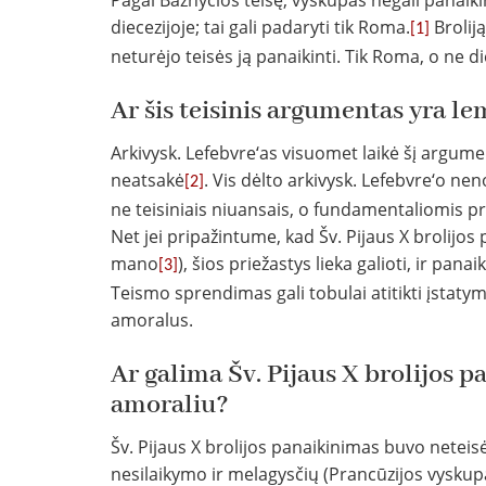
Pagal Bažnyčios teisę, vyskupas negali panaikint
diecezijoje; tai gali padaryti tik Roma.
Broliją
[1]
neturėjo teisės ją panaikinti. Tik Roma, o ne di
Ar šis teisinis argumentas yra l
Arkivysk. Lefebvre‘as visuomet laikė šį argume
neatsakė
. Vis dėlto arkivysk. Lefebvre‘o n
[2]
ne teisiniais niuansais, o fundamentaliomis pri
Net jei pripažintume, kad Šv. Pijaus X brolijos 
mano
), šios priežastys lieka galioti, ir pan
[3]
Teismo sprendimas gali tobulai atitikti įstatym
amoralus.
Ar galima Šv. Pijaus X brolijos p
amoraliu?
Šv. Pijaus X brolijos panaikinimas buvo neteisė
nesilaikymo ir melagysčių (Prancūzijos vyskup