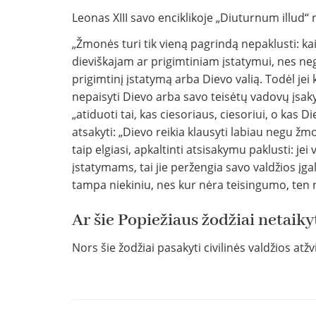
Leonas XIII savo enciklikoje „Diuturnum illud“ 
„Žmonės turi tik vieną pagrindą nepaklusti: kai 
dieviškajam ar prigimtiniam įstatymui, nes negal
prigimtinį įstatymą arba Dievo valią. Todėl jei k
nepaisyti Dievo arba savo teisėtų vadovų įsaky
„atiduoti tai, kas ciesoriaus, ciesoriui, o kas D
atsakyti: „Dievo reikia klausyti labiau negu žm
taip elgiasi, apkaltinti atsisakymu paklusti: jei 
įstatymams, tai jie peržengia savo valdžios įga
tampa niekiniu, nes kur nėra teisingumo, ten nė
Ar šie Popiežiaus žodžiai netaikyt
Nors šie žodžiai pasakyti civilinės valdžios atžvi