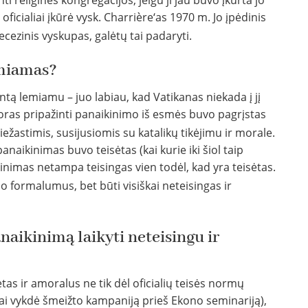
i religinės kongregacijos, jeigu ji jau buvo įkurta jo
 oficialiai įkūrė vysk. Charrière‘as 1970 m. Jo įpėdinis
ecezinis vyskupas, galėtų tai padaryti.
emiamas?
ntą lemiamu – juo labiau, kad Vatikanas niekada į jį
enoras pripažinti panaikinimo iš esmės buvo pagrįstas
ežastimis, susijusiomis su katalikų tikėjimu ir morale.
panaikinimas buvo teisėtas (kai kurie iki šiol taip
aikinimas netampa teisingas vien todėl, kad yra teisėtas.
o formalumus, bet būti visiškai neteisingas ir
anaikinimą laikyti neteisingu ir
tas ir amoralus ne tik dėl oficialių teisės normų
ai vykdė šmeižto kampaniją prieš Ekono seminariją),