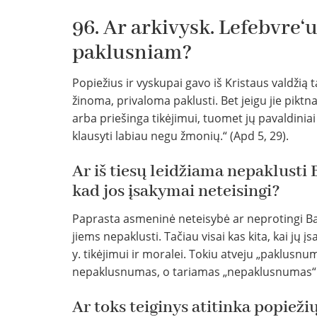
96. Ar arkivysk. Lefebvre‘u
paklusniam?
Popiežius ir vyskupai gavo iš Kristaus valdžią 
žinoma, privaloma paklusti. Bet jeigu jie pikt
arba priešinga tikėjimui, tuomet jų pavaldiniai t
klausyti labiau negu žmonių.“ (Apd 5, 29).
Ar iš tiesų leidžiama nepaklusti
kad jos įsakymai neteisingi?
Paprasta asmeninė neteisybė ar neprotingi Ba
jiems nepaklusti. Tačiau visai kas kita, kai jų į
y. tikėjimui ir moralei. Tokiu atveju „paklusnu
nepaklusnumas, o tariamas „nepaklusnumas“ –
Ar toks teiginys atitinka popie