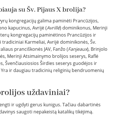
auja su Šv. Pijaus X brolija?
 vyrų kongregacijų galima paminėti Prancūzijos,
ono kapucinus, Avrijė (
Avrill
é
) dominikonus, Merinji
oterų kongregacijų paminėtinos Prancūzijos ir
 tradiciniai Karmeliai, Avrijė dominikonės, Šv.
aliaus pranciškonės JAV, Fanžo (
Fanjeaux
), Brinjolo
ės, Merinji Atsimainymo brolijos seserys, Raflė
ės, Švenčiausiosios Širdies seserys guodėjos ir
 Yra ir daugiau tradicinių religinių bendruomenių
brolijos uždaviniai?
rengti ir ugdyti gerus kunigus. Tačiau dabartinės
ždavinys saugoti nepakeistą katalikų tikėjimą.