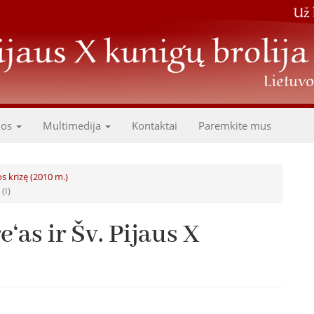
dos
Multimedija
Kontaktai
Paremkite mus
s krizę (2010 m.)
(I)
‘as ir Šv. Pijaus X