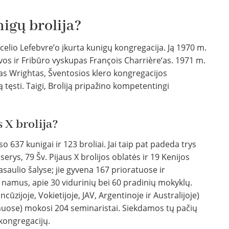
nigų brolija?
celio Lefebvre’o įkurta kunigų kongregacija. Ją 1970 m.
evos ir Fribūro vyskupas François Charrière‘as. 1971 m.
las Wrightas, Šventosios klero kongregacijos
ją tęsti. Taigi, Broliją pripažino kompetentingi
s X brolija?
o 637 kunigai ir 123 broliai. Jai taip pat padeda trys
serys, 79 Šv. Pijaus X brolijos oblatės ir 19 Kenijos
asaulio šalyse; jie gyvena 167 prioratuose ir
ų namus, apie 30 vidurinių bei 60 pradinių mokyklų.
cūzijoje, Vokietijoje, JAV, Argentinoje ir Australijoje)
inuose) mokosi 204 seminaristai. Siekdamos tų pačių
 kongregacijų.