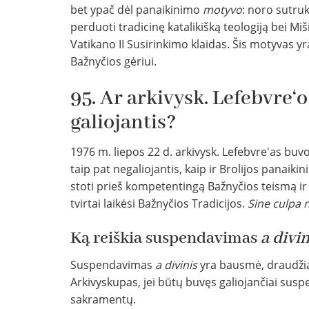
bet ypač dėl panaikinimo
motyvo
: noro sutru
perduoti tradicinę katalikišką teologiją bei Miš
Vatikano II Susirinkimo klaidas. Šis motyvas yr
Bažnyčios gėriui.
95. Ar arkivysk. Lefebvre
galiojantis?
1976 m. liepos 22 d. arkivysk. Lefebvre'as b
taip pat negaliojantis, kaip ir Brolijos panai
stoti prieš kompetentingą Bažnyčios teismą ir 
tvirtai laikėsi Bažnyčios Tradicijos.
Sine culpa 
Ką reiškia suspendavimas
a divin
Suspendavimas
a divinis
yra bausmė, draudžian
Arkivyskupas, jei būtų buvęs galiojančiai suspe
sakramentų.