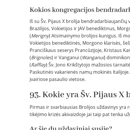
Kokios kongregacijos bendradarbi
Iš su Šv. Pijaus X brolija bendradarbiaujančių
Brazilijos, Vokietijos ir JAV benediktinus, Morg
(
Merigny
) Atsimainymo brolijos kunigus. Iš m
Vokietijos benediktinės, Morgono klarisės, šeši
Pranciškaus seserys Prancūzijoje, Kristaus Kar
(
Brignoles
) ir Vanganui (
Wanganui
) dominikon
(
Rafflay
) Šv. Jono Krikštytojo mažosios tarnait
Paskutinės vakarienės namų mokinės Italijoje.
įvairiose pasaulio vietose.
93. Kokie yra Šv. Pijaus X 
Pirmas ir svarbiausias Brolijos uždavinys yra 
tikėjimo krizės akivaizdoje jai taip pat tenka u
Ar šie du uždaviniai susiję?