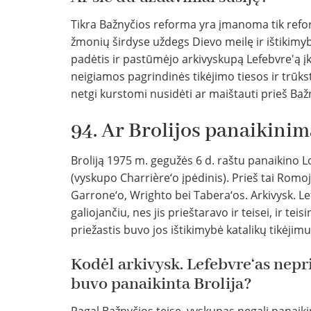
Tikra Bažnyčios reforma yra įmanoma tik reform
žmonių širdyse uždegs Dievo meilę ir ištikimybę
padėtis ir pastūmėjo arkivyskupą Lefebvre'ą įku
neigiamos pagrindinės tikėjimo tiesos ir trūk
netgi kurstomi nusidėti ar maištauti prieš B
94. Ar Brolijos panaikinim
Broliją 1975 m. gegužės 6 d. raštu panaikino 
(vyskupo Charrière‘o įpėdinis). Prieš tai Romoj
Garrone‘o, Wrighto bei Tabera‘os. Arkivysk. L
galiojančiu, nes jis prieštaravo ir teisei, ir te
priežastis buvo jos ištikimybė katalikų tikėjimui
Kodėl arkivysk. Lefebvre‘as nepr
buvo panaikinta Brolija?