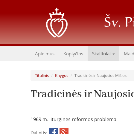
Pereiti
į
pagrindinį
turinį
Apie mus
Koplyčios
Skaitiniai
Mal
Titulinis
Knygos
Tradicinės ir Naujosios Mišios
Tradicinės ir Naujosi
1969 m. liturginės reformos problema
Dalintis: