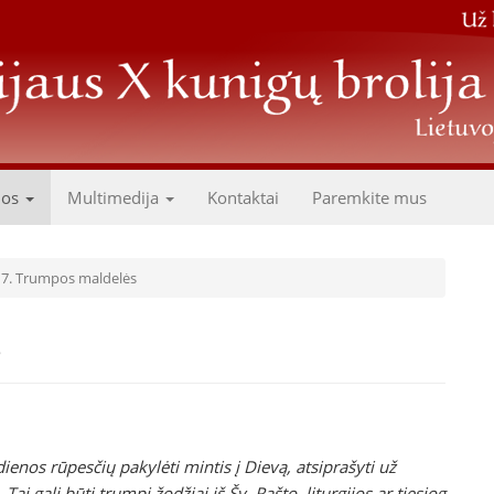
dos
Multimedija
Kontaktai
Paremkite mus
17. Trumpos maldelės
s
nos rūpesčių pakylėti mintis į Dievą, atsiprašyti už
 gali būti trumpi žodžiai iš Šv. Rašto, liturgijos ar tiesiog