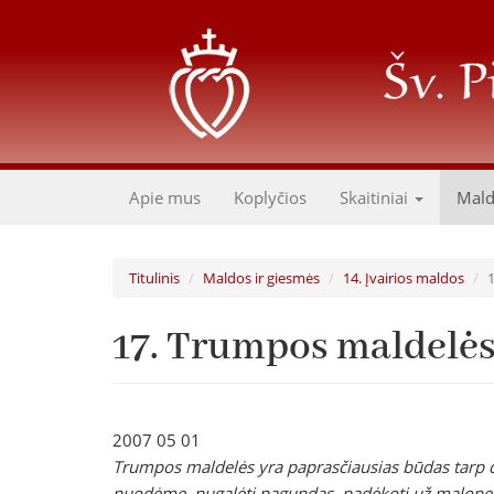
Pereiti
į
pagrindinį
turinį
Apie mus
Koplyčios
Skaitiniai
Mal
Titulinis
Maldos ir giesmės
14. Įvairios maldos
17. Trumpos maldelė
2007 05 01
Trumpos maldelės yra paprasčiausias būdas tarp die
nuodėmę, nugalėti pagundas, padėkoti už malonę. Tai