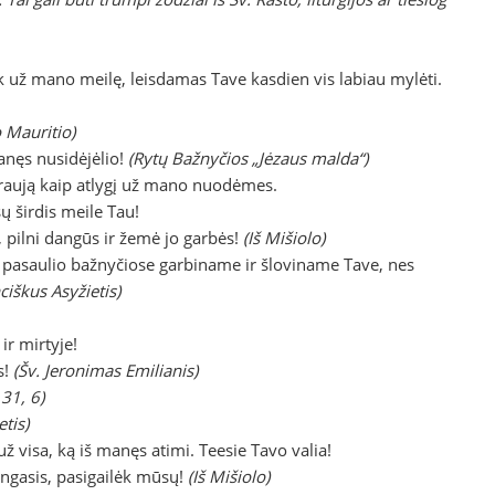
k už mano meilę, leisdamas Tave kasdien vis labiau mylėti.
 Mauritio)
anęs nusidėjėlio!
(Rytų Bažnyčios „Jėzaus malda“)
Kraują kaip atlygį už mano nuodėmes.
ų širdis meile Tau!
, pilni dangūs ir žemė jo garbės!
(Iš Mišiolo)
ose pasaulio bažnyčiose garbiname ir šloviname Tave, nes
ciškus Asyžietis)
ir mirtyje!
s!
(Šv. Jeronimas Emilianis)
 31, 6)
tis)
ž visa, ką iš manęs atimi. Teesie Tavo valia!
ingasis, pasigailėk mūsų!
(Iš Mišiolo)