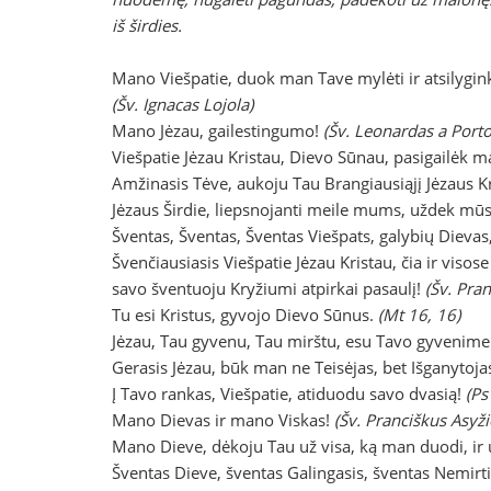
iš širdies.
Mano Viešpatie, duok man Tave mylėti ir atsilygin
(Šv. Ignacas Lojola)
Mano Jėzau, gailestingumo!
(Šv. Leonardas a Porto
Viešpatie Jėzau Kristau, Dievo Sūnau, pasigailėk m
Amžinasis Tėve, aukoju Tau Brangiausiąjį Jėzaus 
Jėzaus Širdie, liepsnojanti meile mums, uždek mūs
Šventas, Šventas, Šventas Viešpats, galybių Dievas
Švenčiausiasis Viešpatie Jėzau Kristau, čia ir vis
savo šventuoju Kryžiumi atpirkai pasaulį!
(Šv. Pran
Tu esi Kristus, gyvojo Dievo Sūnus.
(Mt 16, 16)
Jėzau, Tau gyvenu, Tau mirštu, esu Tavo gyvenime 
Gerasis Jėzau, būk man ne Teisėjas, bet Išganytoja
Į Tavo rankas, Viešpatie, atiduodu savo dvasią!
(Ps
Mano Dievas ir mano Viskas!
(Šv. Pranciškus Asyžie
Mano Dieve, dėkoju Tau už visa, ką man duodi, ir u
Šventas Dieve, šventas Galingasis, šventas Nemirt