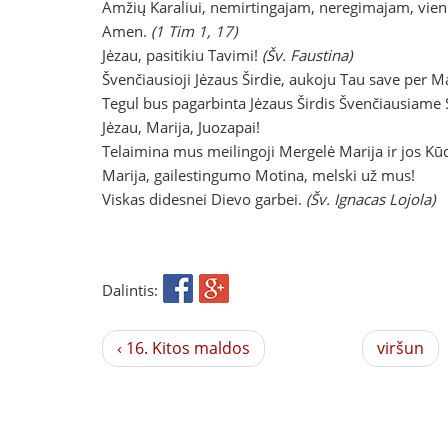
Amžių Karaliui, nemirtingajam, neregimajam, vien
Amen.
(1 Tim 1, 17)
Jėzau, pasitikiu Tavimi!
(Šv. Faustina)
Švenčiausioji Jėzaus Širdie, aukoju Tau save per Ma
Tegul bus pagarbinta Jėzaus Širdis Švenčiausiame
Jėzau, Marija, Juozapai!
Telaimina mus meilingoji Mergelė Marija ir jos Kūd
Marija, gailestingumo Motina, melski už mus!
Viskas didesnei Dievo garbei.
(Šv. Ignacas Lojola)
Dalintis:
‹ 16. Kitos maldos
viršun