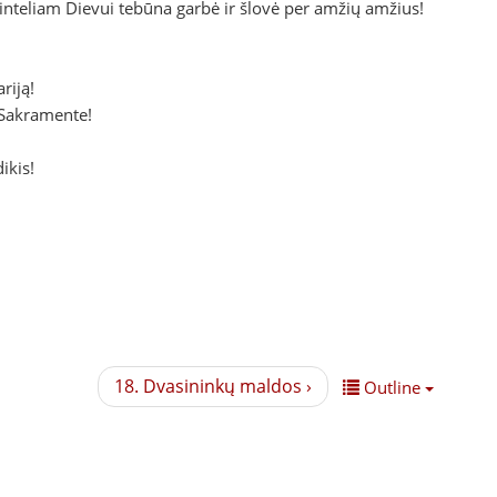
inteliam Dievui tebūna garbė ir šlovė per amžių amžius!
riją!
 Sakramente!
ikis!
18. Dvasininkų maldos ›
Outline