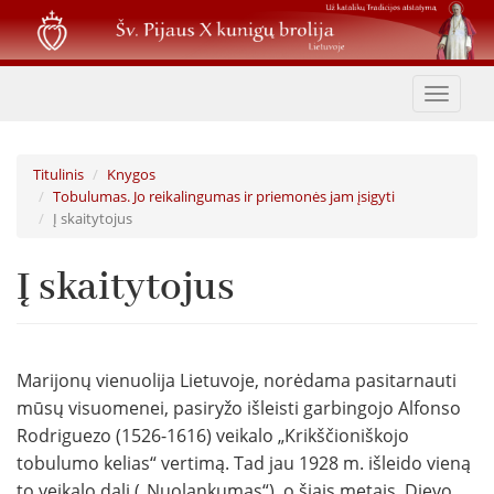
Pereiti
į
pagrindinį
turinį
Toggle
navigat
Titulinis
Knygos
Tobulumas. Jo reikalingumas ir priemonės jam įsigyti
Į skaitytojus
Į skaitytojus
Marijonų vienuolija Lietuvoje, norėdama pasitarnauti
mūsų visuomenei, pasiryžo išleisti garbingojo Alfonso
Rodriguezo (1526-1616) veikalo „Krikščioniškojo
tobulumo kelias“ vertimą. Tad jau 1928 m. išleido vieną
to veikalo dalį („Nuolankumas“), o šiais metais, Dievo