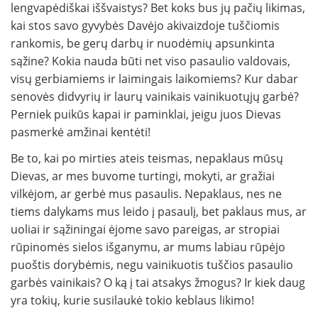
lengvapėdiškai iššvaistys? Bet koks bus jų pačių likimas,
kai stos savo gyvybės Davėjo akivaizdoje tuščiomis
rankomis, be gerų darbų ir nuodėmių apsunkinta
sąžine? Kokia nauda būti net viso pasaulio valdovais,
visų gerbiamiems ir laimingais laikomiems? Kur dabar
senovės didvyrių ir laurų vainikais vainikuotųjų garbė?
Perniek puikūs kapai ir pamink­lai, jeigu juos Dievas
pasmerkė amžinai kentėti!
Be to, kai po mirties ateis teismas, ne­paklaus mūsų
Dievas, ar mes buvome turtingi, mokyti, ar gražiai
vilkėjom, ar gerbė mus pasaulis. Nepaklaus, nes ne
tiems dalykams mus leido į pasaulį, bet paklaus mus, ar
uoliai ir sąžiningai ėjome savo pareigas, ar stropiai
rūpinomės sielos išganymu, ar mums labiau rūpėjo
puoš­tis dorybėmis, negu vainikuotis tuščios pasaulio
garbės vainikais? O ką į tai atsakys žmogus? Ir kiek daug
yra tokių, kurie susilaukė tokio keblaus likimo!