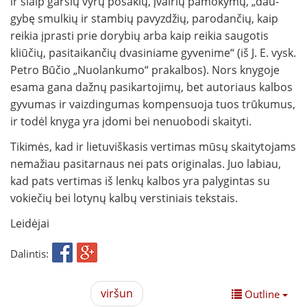
ir šiaip garsių vyrų posakių, įvairių pamokymų, „dau­
gybę smulkių ir stambių pavyzdžių, parodan­čių, kaip
reikia įprasti prie dorybių arba kaip rei­kia saugotis
kliūčių, pasitaikančių dvasiniame gyvenime“ (iš J. E. vysk.
Petro Būčio „Nuolanku­mo“ prakalbos). Nors knygoje
esama gana dažnų pasi­kartojimų, bet autoriaus kalbos
gyvumas ir vaizdingumas kompensuoja tuos trūkumus,
ir todėl kny­ga yra įdomi bei nenuobodi skaityti.
Tikimės, kad ir lietuviškasis vertimas mūsų skaitytojams
nemažiau pasitarnaus nei pats origi­nalas. Juo labiau,
kad pats verti­mas iš lenkų kalbos yra palygintas su
vokiečių bei lotynų kalbų verstiniais tekstais.
Leidėjai
Dalintis:
viršun
Outline