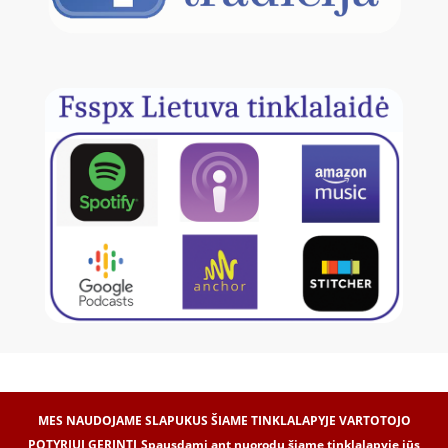
MES NAUDOJAME SLAPUKUS ŠIAME TINKLALAPYJE VARTOTOJO
POTYRIUI GERINTI
Spausdami ant nuorodų šiame tinklalapyje jūs