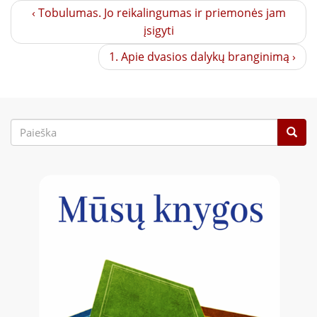
‹ Tobulumas. Jo reikalingumas ir priemonės jam
įsigyti
1. Apie dvasios dalykų branginimą ›
Paieškos
forma