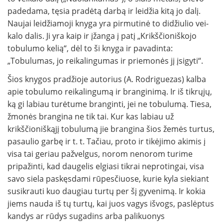
padedama, tęsia pradėtą darbą ir leidžia kitą jo dalį.
Naujai leidžiamoji knyga yra pirmutinė to didžiulio vei­
kalo dalis. Ji yra kaip ir įžanga į patį „Krikščioniškojo
tobulumo kelią“, dėl to ši knyga ir pavadinta:
„Tobulumas, jo reikalingumas ir priemonės jį įsigyti“.
Šios knygos pradžioje autorius (A. Rodriguezas) kalba
apie tobulumo reikalingumą ir bran­ginimą. Ir iš tikrųjų,
ką gi labiau turėtume bran­ginti, jei ne tobulumą. Tiesa,
žmonės brangina ne tik tai. Kur kas labiau už
krikščioniškąjį tobulumą jie brangina šios žemės turtus,
pasaulio garbę ir t. t. Tačiau, proto ir tikėjimo akimis į
visa tai geriau pažvelgus, norom nenorom turime
pripažinti, kad daugelis elgiasi tikrai neprotingai, visa
savo siela paskęsdami rūpesčiuose, kurie kyla siekiant
susikrauti kuo daugiau turtų per šį gyvenimą. Ir kokia
jiems nauda iš tų turtų, kai juos vagys iš­vogs, paslėptus
kandys ar rūdys sugadins arba palikuonys