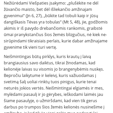
Nežiūrėdami Viešpaties įsakymo: „plušėkite ne dėl
žūvančio maisto, bet dėl išlie­kančio amžinajam
gyvenimui“ (Jn 6, 27), „būkite tad tobuli kaip ir jūsų
dangiškasis Tėvas yra tobulas“ (Mt 5, 48), jie, godžiomis
akimis ir iš pavydo drebančiomis rankomis, graibstė
ūmai pranykstančius šios žemės blizgučius, nė kiek ne­
sirūpindami tikraisiais perlais, kurie dabar amži­najame
gyvenime tik vieni turi vertę.
Neišmintingas būtų pirklys, kuris krautų į laivą
brangiausius savo daiktus, tikrai žinodamas, kad
kelionėje laivas su visomis jo brangenybėmis nuskęs.
Bepročiu laikytume ir keleivį, kuris va­žiuodamas į
svetimą šalį uoliai rinktų tuos pinigus, kurie tenai
neturės jokios vertės. Neiš­mintingai elgiamės ir mes,
mylėdami pasaulį ir jo gėrybes, ieškodami laimės jau
šiame pasaulyje, o užmiršdami, kad vien tik gerus
darbus po trumpos šios žemės kelionės nusinešime į