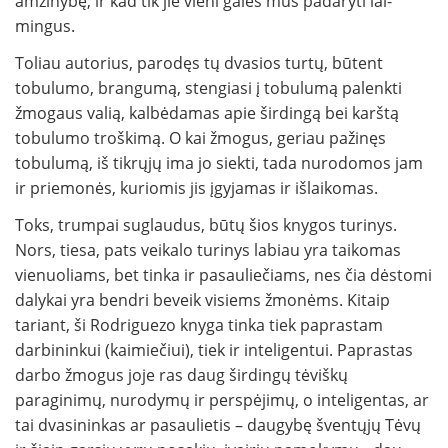
amži­nybę, ir kad tik jie vieni galės mus padaryti lai­
mingus.
Toliau autorius, parodęs tų dvasios turtų, būtent
tobulumo, brangumą, stengiasi į tobulumą palenkti
žmogaus valią, kalbėdamas apie širdingą bei karštą
tobulumo troškimą. O kai žmogus, geriau pažinęs
tobulumą, iš tikrųjų ima jo siekti, tada nurodomos jam
ir priemonės, kuriomis jis įgyjamas ir išlaikomas.
Toks, trumpai suglaudus, būtų šios knygos turi­nys.
Nors, tiesa, pats veikalo turinys labiau yra taikomas
vienuoliams, bet tinka ir pasauliečiams, nes čia dėstomi
dalykai yra bendri beveik visiems žmo­nėms. Kitaip
tariant, ši Rodriguezo kny­ga tinka tiek paprastam
darbininkui (kaimiečiui), tiek ir inteligentui. Paprastas
darbo žmogus jo­je ras daug širdingų tėviškų
paraginimų, nurody­mų ir perspėjimų, o inteligentas, ar
tai dvasininkas ar pasaulietis – daugybę šventųjų Tėvų