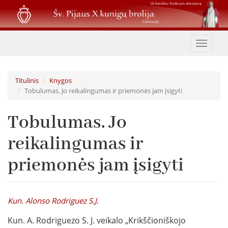
Pereiti
į
pagrindinį
turinį
Toggle
navigat
Titulinis
Knygos
Tobulumas. Jo reikalingumas ir priemonės jam įsigyti
Tobulumas. Jo
reikalingumas ir
priemonės jam įsigyti
Kun. Alonso Rodriguez S.J.
Kun. A. Rodriguezo S. J. veikalo „Krikščioniškojo