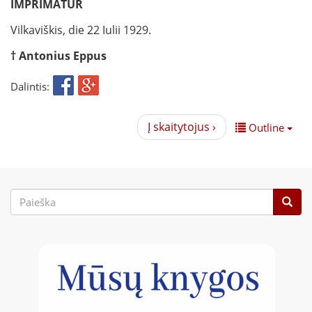
IMPRIMATUR
Vilkaviškis, die 22 Iulii 1929.
† Antonius Eppus
Dalintis:
Į skaitytojus ›
Outline
Paieškos
forma