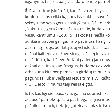
išganymu, tai jis labai gerai daro, o ir jo pam
Šešta
, turime įsidėmėti, kad Dievo žodis yra s
konferencijos reikia ką nors išsi­rinkti ir savo š
vykdytume savo gerus pasiryžimus. Dėl to ir šv
„Nukritusi į gerą žemę sėkla – tai tie, kurie kla
vaisių kantrumu“ (Lk 8, 15), sako: Kas neišlaiko 
sunkią ir pavojingą ligą. Taip pat ir tas, kas gi
ausimi išgirdęs, per ki­tą tuoj vėl išleidžia, – t
dažnai kalbėdavo: „Savo širdyje aš slepiu tavo 
darė dėl to, kad Dievo žodžiai padėtų jam nuga
dažnai atsitinka, kad žmogus, būdamas aktyvi
arba kurią kitą per pamokslą gir­dėtą mintį ir p
pagundas. Juk ir Viešpats Jėzus trimis Šv. Raš
4, 3). Dėl to ir mums taip reikia elgtis.
Iš to, kas ligi šiol pasakyta, galima supras­ti, ka
„klauso“ pamokslų. Taip pat blo­gai elgiasi ir tie
pašalinių minčių tiek, jog „ateina velnias ir išr