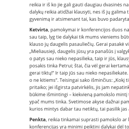
reikia ir iš ko jie gali gauti daugiau dvasinės n
dalykų reikia atidžiai klausy­ti, nes iš jų gali
gyvenimą ir atsime­nant tai, kas buvo padaryta 
Ketvirta
, pamokymai ir konferencijos duos na
sau taip, lyg tie dalykai tik mums vieniems bū
klauso jų daugelis pasauliečių. Gerai pasakė 
„Mieliausieji, daugelis jūsų yra panašūs į valgyk
o patys sau nieko nepasilieka, taip ir jūs, kla
posakis tinka Petrui; štai, čia vėl gerai kerta­
gerai tiktų!“ Ir taip jūs sau nieko nepa­siliekate
o ne kitiems“. Teisingai sako išminčius: „Kokį ti
pritaiko; jei išgirsta pa­tvirkėlis, jis jam nepatin
būkime išmintin­gi – kiekvieną pamokslo mintį
ypač mums tinka. Svetimose akyse dažnai pa­mato
kurios mintys dabar tau netiktų, tai pasilik jas 
Penkta
, reikia tinkamai suprasti pamokslo ar 
konferencijas yra minimi peiktini dalykai dėl to