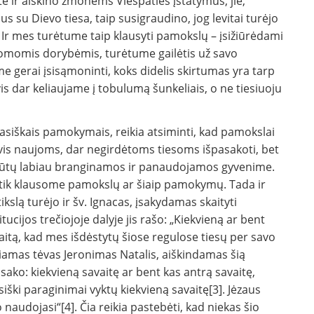
tė ir aiškino žmonėms Viešpaties įstatymus, jie,
 su Dievo tiesa, taip susigraudino, jog levitai turėjo
i. Ir mes turėtume taip klausyti pamokslų – įsižiūrėdami
odomomis dorybėmis, turėtume gailėtis už savo
me gerai įsisąmoninti, koks didelis skirtumas yra tarp
vis dar keliaujame į tobulumą šunkeliais, o ne tiesiuoju
vasiš­kais pamokymais, reikia atsiminti, kad pamokslai
vis naujoms, dar negirdėtoms tie­soms išpasakoti, bet
s būtų labiau branginamos ir panaudojamos gyvenime.
a tik klausome pa­mokslų ar šiaip pamokymų. Tada ir
slą turėjo ir šv. Ignacas, įsaky­damas skaityti
ucijos trečiojoje dalyje jis rašo: „Kiekvieną ar bent
aitą, kad mes išdėstytų šiose regulose tiesų per sa­vo
a­mas tėvas Jeronimas Natalis, aiškindamas šią
sa­ko: kiekvieną savaitę ar bent kas antrą savaitę,
iški pa­raginimai vyktų kiekvieną savaitę[3]. Jėzaus
 nau­dojasi“[4]. Čia reikia pastebėti, kad niekas šio