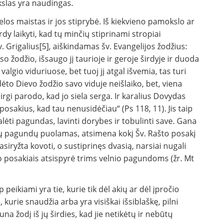
okslas yra naudingas.
ielos maistas ir jos stiprybė. Iš kiekvieno pamokslo ar
irdy laikyti, kad tų minčių stipri­nami stropiai
. Grigalius[5], aiškindamas šv. Evangelijos žodžius:
uso žodžio, išsaugo jį taurioje ir geroje širdyje ir duoda
valgio viduriuose, bet tuoj jį atgal išvemia, tas turi
rdėto Dievo žodžio savo viduje neišlaiko, bet, viena
as irgi parodo, kad jo siela serga. Ir karalius Dovydas
posakius, kad tau nenusidėčiau“ (Ps 118, 11). Jis taip
lėti pagundas, lavinti dorybes ir tobulinti save. Gana
ų pagundų puolamas, atsimena kokį Šv. Rašto posakį
asiryžta kovoti, o sustiprinęs dvasią, narsiai nugali
to posakiais atsispyrė trims velnio pagundoms (žr. Mt
ip peikiami yra tie, kurie tik dėl akių ar dėl įpročio
, kurie snaudžia arba yra visiš­kai išsiblaškę, pilni
auna žodį iš jų širdies, kad jie netikėtų ir nebūtų