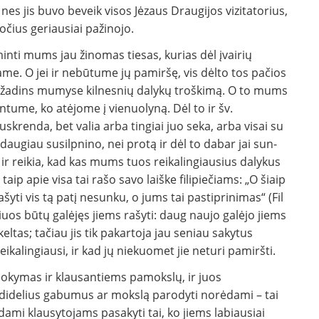
es jis buvo beveik visos Jėzaus Draugijos vizi­tatorius,
ročius geriausiai pažinojo.
iminti mums jau žinomas tiesas, kurias dėl įvairių
ame. O jei ir nebūtume jų pamiršę, vis dėlto tos pačios
sužadins mumyse kilnesnių dalykų troškimą. O to mums
mintume, ko atėjome į vienuolyną. Dėl to ir šv.
skrenda, bet valia ar­ba tingiai juo seka, arba visai su
ugiau susilpnino, nei protą ir dėl to dabar jai sun­
l ir reikia, kad kas mums tuos reikalingiau­sius dalykus
aip apie visa tai rašo savo laiške filipiečiams: „O šiaip
šyti vis tą patį nesunku, o jums tai pastiprinimas“ (Fil
iuos būtų galėjęs jiems rašyti: daug naujo galėjo jiems
keltas; tačiau jis tik pakartoja jau seniau sakytus
i­kalingiausi, ir kad jų niekuomet jie neturi pamiršti.
amokymas ir klausantiems pamokslų, ir juos
o didelius gabumus ar mokslą parodyti norėdami – tai
šdami klausytojams pasakyti tai, ko jiems labiausiai