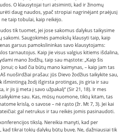
audos. O klausytojai turi atsiminti, kad ir žinomų
ma turėti daug naudos, ypač stropiai nagrinėjant praėjusį
ne taip tobulai, kaip reikėjo.
udos tik tuomet, jei jose sakomus dalykus taikysime
tų sakomi. Saugo­kimės pamokslų klausyti taip, kaip
vienas gar­sus pamokslininkas savo klausytojams:
los tar­nautojus. Kaip jie visus valgius kitiems išdalina,
u­sydami mano žodžių, taip sau mąstote: „Kaip šis
ma Jonui; o kad čia būtų mano kaimynas, – kaip jam tas
. Aš nuoširdžiai prašau: jūs Dievo žo­džius taikykite sau,
k išmintingą žodį išgirsta protingas, jis giria ir sau
ka, ir jis jį meta į savo užpakalį“ (Sir 21, 18). Ir mes
 taikykime sau. Kas, mūsų nuomone, tiktų kitam, tas
me krislą, o savose – nė rąsto (žr. Mt 7, 3). Jei kai
ateičiai: gal netrukus ir tau reikės jo­mis pasinaudoti.
konferencijos tikslą. Nereikia ma­nyti, kad per
, kad tikrai tokių dalykų būtų bu­vę. Ne, dažniausiai tik