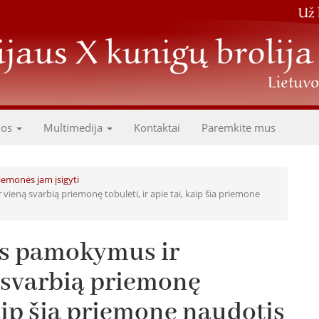
dos
Multimedija
Kontaktai
Paremkite mus
iemonės jam įsigyti
ieną svarbią priemonę tobulėti, ir apie tai, kaip šia priemone
us pamokymus ir
 svarbią priemonę
 kaip šia priemone naudotis