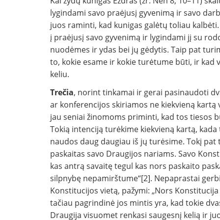
Kai žydų kunigas Ezdras (žr. Neh 8, 10–11) skai
lygindami savo praėjusį gyvenimą ir savo darbus
juos raminti, kad kunigas galė­tų toliau kalbėt
į praėjusį savo gyvenimą ir lygindami jį su r
nuodėmes ir ydas bei jų gėdytis. Taip pat turi
to, kokie esame ir kokie turėtume būti, ir kad 
keliu.
Trečia
, norint tinkamai ir gerai pasinaudoti d
ar konferencijos skiriamos ne kiekvieną kartą 
jau seniai žinomoms pri­minti, kad tos tieso
Tokią intenciją turėkime kiekvieną kartą, kad
naudos daug daugiau iš jų turėsime. Tokį pat tik
paskaitas savo Draugijos na­riams. Savo Konstit
kas antrą savaitę tegul kas nors paskaito pask
silpnybę nepamirštume“[2]. Nepaprastai gerbi
Konstitucijos vietą, pažymi: „Nors Konstitucija 
tačiau pagrindinė jos mintis yra, kad tokie dvas
Drau­gija visuomet renkasi saugesnį kelią ir juo