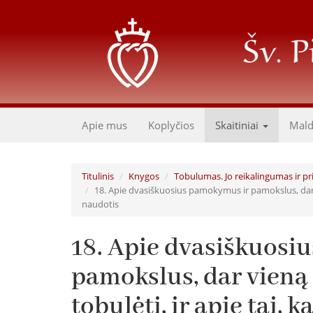
Pereiti
į
pagrindinį
turinį
Apie mus
Koplyčios
Skaitiniai
Mal
Titulinis
Knygos
Tobulumas. Jo reikalingumas ir pr
18. Apie dvasiškuosius pamokymus ir pamokslus, dar v
naudotis
18. Apie dvasiškuosi
pamokslus, dar vieną
tobulėti, ir apie tai,