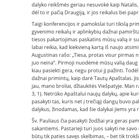
dalyko reikšmės geriau nesuvokė kaip Natalis, n
dėl to ir pačią Draugiją, ir jos reikalus bei pap
Taigi konferencijos ir pamokslai turi tikslą pr
gyvenimo reikalų ir aplinkybių dažnai pa­miršt
tiesos pakartojimas paskatins mūsų valią ir 
labai reikia, kad kiek­vieną kartą iš naujo atsi
Augustinas rašo: „Tie­sa, protas visur pirmas nu
juo neina“. Pirmoji nuodėmė mūsų valią daug da
kiau pasiekti gera, negu protui jį pažinti. Todė
dažnai primintų, kaip darė Tautų Apaštalas. Jis t
jau, mano broliai, džiaukitės Viešpatyje. Man ra
3, 1). Netrūko Apaštalui naujų dalykų, apie kur
pasakyti tas, kuris net į trečiąjį dangų buvo pa­
dalykus, žinodamas, kad šie dalykai jiems yra re
Šv. Pauliaus čia pasakyti žodžiai yra geras p
sakantiems. Pastarieji turi juos sakyti ne sav
būtų tik paties savęs skelbimas, – bet tik trok