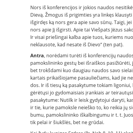
Nors iš konferencijos ir jokios naudos ne­sitikė
Dievą. Žmogus iš prigimties yra lin­kęs klausyti 
išgirdęs ką nors gera apie savo sūnų. Taigi, 
nors apie Jį išgirsti. Apie tai Viešpats Jėzus sak
Ir visai prie­šingai kalba apie tuos, kuriems nu
neklausote, kad nesate iš Dievo“ (ten pat).
Antra
, norėdami turėti iš konferencijų naudo
pamokslininko gestų bei išraiškos pa­sižiūrėti, j
bet trokšdami kuo daugiau naudos sa­vo sielai
kartais prikaišiojame pasauliečiams, kad jie ne
dos. Ir iš tiesų ką pasakytume tokiam ligoniui, 
gėrėtųsi jo gydomai­siais įrankiais ar teirautųs
pasakytume: Nu­tilk ir leisk gydytojui daryti, ka
ir tie, kurie pamoksle neieško to, ko reikia jų
bumu, pamokslininko iškalbingumu ir t. t. Juos 
tik pelai ir šiukšlės, bet ne grūdai.