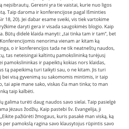
eįsibrautų. Ge­resni yra tie vaistai, kurie nuo ligos
atą. Taip da­roma ir konferencijose pagal Išminties
ir 18, 20). Jei dabar esame sveiki, vis tiek vartokime
ryžkime daryti gera ir visada saugokimės blogio. Kaip
 Būtų didelė klaida manyti: „tai tinka tam ir tam“, bet
i. Kon­ferencijomis nenorima vienam ar kitam ką
intinga, o ir konferencijos tada ne tik neatneštų naudos,
ų, tas neteisingai kaltintų pamokslininką tu­rėjusį
 jei pamokslininkas ir papeiktų kokias nors klaidas,
ą papeikimą turi taikyti sau, o ne ki­tam. Jis turi
sį bei visą gyvenimą su sakomomis min­timis, ir taip
ako, tai apie mane sako, viskas čia man tinka; to man
nką taip kalbėti.
lų galima turėti daug naudos savo sielai. Taip pasielgė
ama Jėzaus žodžių. Kaip pastebi šv. Evangelija, ji
„Eikite pažiūrėti žmogaus, kuris pasakė man viską, ką
as per pamokslą ragi­na savo klausytojus rūpintis savo