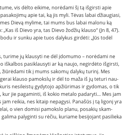
tume, vis dėlto eikime, norėdami šį tą iš­girsti apie
pasakojimų apie tai, ką jis myli. Tėvas labai džiaugiasi,
jei mes Dievą mylime, tai mums bus labai malonu ką
o: „Kas iš Dievo yra, tas Dievo žodžių klauso“ (Jn 8, 47).
obodu ir sun­ku apie tuos dalykus girdėti: „Jūs todėl
s, turime jų klausyti ne dėl įdomumo – norėdami ne
o iškalbos pasiklausyti ar ką naujo, ne­girdėto išgirsti,
, žiūrėdami tik į mums sakomų dalykų turinį. Mes
gerai klauso pamokslų ir dėl to maža iš jų teturi nau­
kuris nesileistų gydytojo ap­žiūrimas ir gydomas, o tik
i, kur jie pagaminti, iš ko­kio metalo padaryti… Mes jam
s jam reikia, nes kitaip nepagysi. Panašūs į tą ligonį yra
 sielai, o vien domisi pamokslo planu, posakių skam­
galima palyginti su rėčiu, kuriame besijojant pasi­lieka