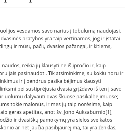
uolijos vesdamos savo narius į tobulumą nau­dojasi,
dvasinės pratybos yra taip vertinamos, jog ir įstatai
ingų ir mūsų pačių dvasios pažan­gai, ir kitiems,
audos, reikia jų klausyti ne iš įpročio ir, kaip
oru jais pasinaudoti. Tik atsiminki­me, su kokiu noru ir
inkimus ir į bendrus pasikalbėjimus klausyti
inksmi bei sustiprėjusia dvasia grįždavo iš ten į savo
a ir uolumu dalyvauti dvasiš­kuose pasikalbėjimuose;
ums tokie malonūs, ir mes jų taip norėsime, kaip
Kaip geras apetitas, anot šv. Jono Auksaburnio[1],
o žodžio ir dvasiškų pamokymų yra sielos sveikatos
skonio ar net jaučia pasibjaurėjimą, tai yra ženklas,