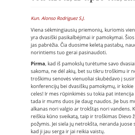
Kun. Alonso Rodriguez S.J.
Viena sėkmingiausių priemonių, kuriomis vien
yra dvasiški pasikalbėjimai ir pamokymai. Šios 
jas pabrėžia. Čia duosime keletą pastabų, naud
norintiems tuo gerai pasinaudoti.
Pirma
, kad iš pamokslų turėtume savo dvasiai n
sakoma, ne dėl akių, bet su tikru troškimu ir n
troškimu senovės vienuo­liai skubėdavo į susir
konferencijų bei dvasiškų pa­mokymų, ir kokie l
celes! Ir mes rūpinkimės su tokia pat intencij
tada ir mums duos jie daug naudos. Jie bus m
alkanas nori valgio ar trokš­tąs nori vandens. 
reiškia kūno sveikatą, taip ir troš­kimas Diev
požymis. Jei siela jų netrokšta, neranda juose 
kad ji jau serga ir jai reikia vaistų.