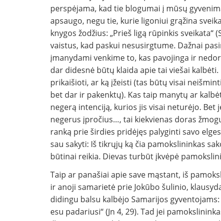
perspėjama, kad tie blogu­mai į mūsų gyvenimą n
apsaugo, negu tie, kurie ligoniui grąžina sveik
knygos žodžius: „Prieš ligą rūpinkis sveikata“ (S
vaistus, kad paskui nesusirgtume. Dažnai pasi
įmanydami ven­kime to, kas pavojinga ir nedora.
dar didesnė būtų klaida apie tai viešai kalbėt
prikaišioti, ar ką įžeisti (tas būtų visai neiš­m
bet dar ir pakenktų). Kas taip manytų ar kalbėt
negerą intenciją, kurios jis visai neturėjo. Bet
negerus įpročius…, tai kiekvienas doras žmogus t
ranką prie širdies pridėjęs palyginti savo elge
sau sakyti: Iš tikrųjų ką čia pa­mokslininkas s
būtinai reikia. Dievas turbūt įkvėpė pamokslini
Taip ar panašiai apie save mąstant, iš pa­moks
ir anoji sama­rietė prie Jokūbo šulinio, klausyd
didingu balsu kalbėjo Samarijos gyventojams: 
esu padariusi“ (Jn 4, 29). Tad jei pamokslinink