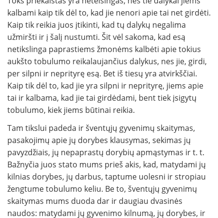
Toks priekaištas yra neteisingas, nes tie dalykai jiems
kalbami kaip tik dėl to, kad jie nenori apie tai net girdėti.
Kaip tik reikia juos įtikinti, kad tų dalykų negalima
užmiršti ir į šalį nustumti. Šit vėl sakoma, kad esą
netikslinga paprastiems žmonėms kal­bėti apie tokius
aukšto tobulumo reikalaujančius dalykus, nes jie, girdi,
per silpni ir neprityrę esą. Bet iš tiesų yra atvirkščiai.
Kaip tik dėl to, kad jie yra silpni ir neprityrę, jiems apie
tai ir kalbama, kad jie tai girdėdami, bent tiek įsigytų
tobulumo, kiek jiems būtinai reikia.
Tam tikslui padeda ir šventųjų gyveni­mų skaitymas,
pasakojimų apie jų dorybes klausymas, sekimas jų
pavyzdžiais, jų nepapras­tų dorybių apmąstymas ir t. t.
Bažnyčia juos stato mums prieš akis, kad, matydami jų
kilnias dorybes, jų dar­bus, taptume uolesni ir stropiau
žengtume tobulumo keliu. Be to, šventųjų gyvenimų
skaitymas mums duoda dar ir daugiau dvasinės
naudos: matydami jų gyvenimo kilnumą, jų dorybes, ir