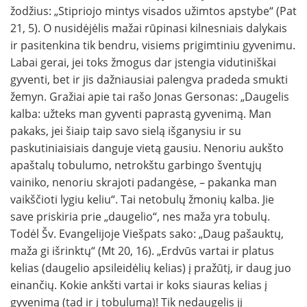
žodžius: „Stipriojo mintys visados užimtos apstybe“ (Pat
21, 5). O nusidėjėlis mažai rūpinasi kilnesniais dalykais
ir pasitenkina tik bendru, visiems prigimtiniu gyvenimu.
Labai gerai, jei toks žmogus dar įstengia vidutiniškai
gyventi, bet ir jis dažniausiai palengva pradeda smukti
žemyn. Gražiai apie tai rašo Jonas Gersonas: „Daugelis
kalba: užteks man gyventi paprastą gyvenimą. Man
pakaks, jei šiaip taip savo sielą išganysiu ir su
paskutiniaisiais danguje vietą gausiu. Nenoriu aukšto
apaštalų tobulumo, ne­trokštu garbingo šventųjų
vainiko, nenoriu skra­joti padangėse, – pakanka man
vaikščioti lygiu keliu“. Tai netobulų žmonių kalba. Jie
save priskiria prie „daugelio“, nes maža yra tobulų.
Todėl Šv. Evangelijoje Viešpats sako: „Daug pašauktų,
maža gi išrinktų“ (Mt 20, 16). „Erdvūs vartai ir platus
kelias (daugelio apsileidėlių kelias) į pražūtį, ir daug juo
einančių. Kokie ankšti vartai ir koks siauras kelias į
gyvenimą (tad ir į tobulumą)! Tik nedaugelis jį