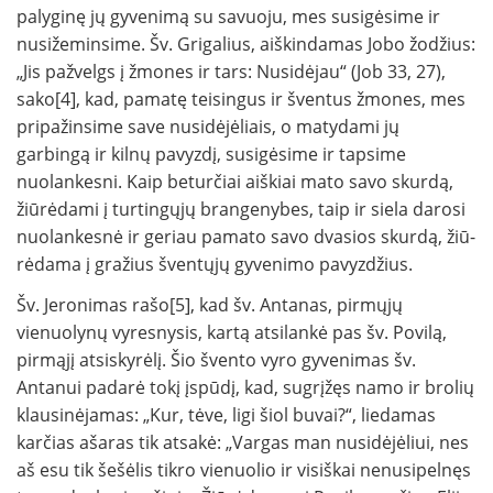
palyginę jų gyvenimą su savuoju, mes susigėsime ir
nusižeminsime. Šv. Grigalius, aiškindamas Jobo žodžius:
„Jis pažvelgs į žmones ir tars: Nusidėjau“ (Job 33, 27),
sako[4], kad, pamatę teisingus ir šventus žmones, mes
pripažinsime save nusidėjėliais, o matydami jų
garbingą ir kilnų pavyzdį, susigėsime ir tapsime
nuolankesni. Kaip betur­čiai aiškiai mato savo skurdą,
žiūrėdami į turtingųjų brangenybes, taip ir siela darosi
nuolan­kesnė ir geriau pamato savo dvasios skurdą, žiū­
rėdama į gražius šventųjų gyvenimo pavyzdžius.
Šv. Jeronimas rašo[5], kad šv. Antanas, pirmųjų
vienuolynų vyresnysis, kartą atsilankė pas šv. Povilą,
pirmąjį atsiskyrėlį. Šio švento vyro gyvenimas šv.
Antanui padarė tokį įspūdį, kad, sugrįžęs namo ir brolių
klausinėjamas: „Kur, tėve, ligi šiol buvai?“, liedamas
karčias ašaras tik atsakė: „Vargas man nusidėjėliui, nes
aš esu tik šešėlis tikro vienuolio ir visiškai nenusipelnęs