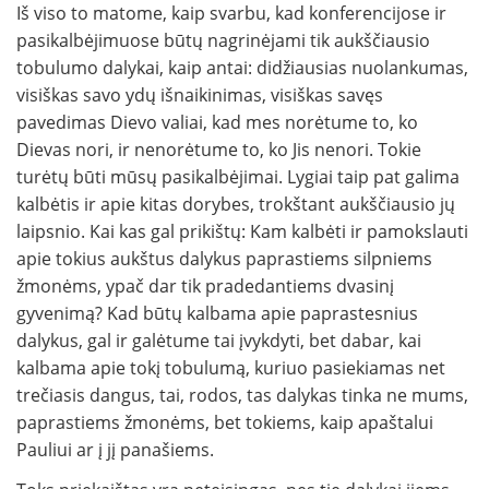
Iš viso to matome, kaip svarbu, kad konferencijose ir
pasikalbėjimuose būtų nagrinė­jami tik aukščiausio
tobulumo dalykai, kaip an­tai: didžiausias nuolankumas,
visiškas savo ydų išnaikinimas, visiškas savęs
pavedimas Dievo valiai, kad mes norėtume to, ko
Dievas nori, ir nenorėtume to, ko Jis nenori. Tokie
turėtų būti mūsų pasikalbėjimai. Lygiai taip pat gali­ma
kalbėtis ir apie kitas dorybes, trokštant aukš­čiausio jų
laipsnio. Kai kas gal prikištų: Kam kalbėti ir pamokslauti
apie to­kius aukštus dalykus paprastiems silpniems
žmonėms, ypač dar tik pradedantiems dvasinį
gyvenimą? Kad būtų kal­bama apie paprastesnius
dalykus, gal ir galėtume tai įvykdyti, bet dabar, kai
kalbama apie tokį tobulumą, kuriuo pasiekiamas net
trečiasis dangus, tai, rodos, tas dalykas tinka ne mums,
papras­tiems žmonėms, bet tokiems, kaip apaštalui
Pauliui ar į jį panašiems.