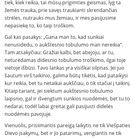
tiek, kiek reikia, tai mūsų prigimties geismas, lyg ta
žemės trauka, prie savęs traukianti skrendančias
strėles, nutrauks mus žemiau, ir mes pasijusime
nepasiekę to, ko taip troškom.
Gal kas pasakys: „Gana man to, kad sun­kiai
nenusidedu, o aukštesnio tobulumo man nereikia“.
Tam atsakyčiau: Gražiai kalbi, bet abejoju, ar tu,
neturėdamas didesnio tobulumo troškimo, ilgai toje
vietoje išbūsi. Tavo lankas yra visiškai silpnas. Jei juo
šautum virš taikinio, galima būtų tikėtis, kad pataikysi
kur reikia, bet tu netaikai aukščiau, o tik stačiai į taikinį.
Kitaip tariant, jei siektum aukštesnio tobulumo
laipsnio, gal ir išvengtum sunkios nuodėmės, bet tu to
nedarai, todėl labai greitai gali pasijusti didelės
nuodėmės pavojuje.
Vienuolis, prisiimantis pareigą laikytis ne tik Viešpaties
Dievo įsakymų, bet ir Jo patarimų, vengiantis ne tik