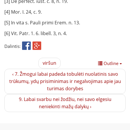
[3] De perfect. iust. c. 8, n. 19.
[4] Mor. I. 24, c. 9.
[5] In vita s. Pauli primi Erem. n. 13.
[6] Vit. Patr. 1. 6. libell. 3, n. 4.
Dalintis:
viršun
Outline
‹ 7. Žmogui labai padeda tobulėti nuolatinis savo
trūkumų, ydų prisiminimas ir negalvojimas apie jau
turimas dorybes
9. Labai svarbu nei žodžiu, nei savo elgesiu
neniekinti mažų dalykų ›