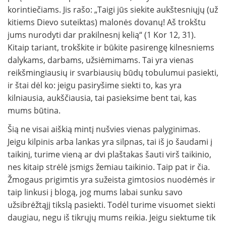
korintiečiams. Jis rašo: „Taigi jūs siekite aukštesniųjų (už
kitiems Dievo suteiktas) malonės dovanų! Aš trokštu
jums nurodyti dar prakilnesnį kelią“ (1 Kor 12, 31).
Kitaip tariant, trokškite ir būkite pasirengę kilnesniems
dalykams, darbams, užsiėmimams. Tai yra vienas
reikšmingiausių ir svarbiausių būdų tobulumui pasiekti,
ir štai dėl ko: jeigu pasiryšime siekti to, kas yra
kilniausia, aukščiausia, tai pasieksime bent tai, kas
mums būtina.
Šią ne visai aiškią mintį nušvies vie­nas palyginimas.
Jeigu kilpinis arba lan­kas yra silpnas, tai iš jo šaudami į
taikinį, tu­rime vieną ar dvi plaštakas šauti virš taikinio,
nes kitaip strėlė įsmigs žemiau taikinio. Taip pat ir čia.
Žmogaus prigimtis yra sužeista gimtosios nuodėmės ir
taip linkusi į blogą, jog mums labai sunku savo
užsibrėžtąjį tikslą pa­siekti. Todėl turime visuomet siekti
daugiau, negu iš tikrųjų mums reikia. Jeigu siektume tik