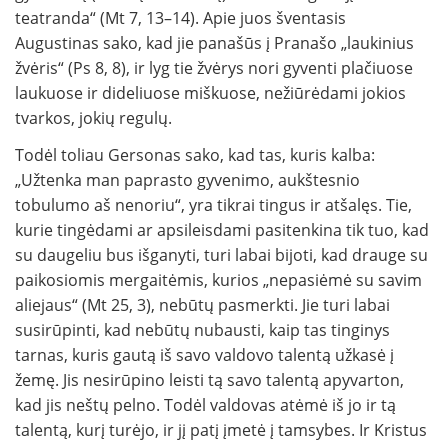
teatranda“ (Mt 7, 13–14). Apie juos šventasis
Augustinas sako, kad jie panašūs į Pranašo „laukinius
žvėris“ (Ps 8, 8), ir lyg tie žvėrys nori gyventi pla­čiuose
laukuose ir dideliuose miškuose, nežiūrė­dami jokios
tvarkos, jokių regulų.
Todėl toliau Gersonas sako, kad tas, ku­ris kalba:
„Užtenka man paprasto gyvenimo, aukštesnio
tobulumo aš nenoriu“, yra tikrai tin­gus ir atšalęs. Tie,
kurie tingėdami ar apsileisdami pasitenkina tik tuo, kad
su daugeliu bus išganyti, turi labai bijoti, kad drauge su
paiko­siomis mergaitėmis, kurios „nepasiėmė su savim
aliejaus“ (Mt 25, 3), nebūtų pasmerkti. Jie turi labai
susirūpinti, kad nebūtų nubausti, kaip tas tinginys
tarnas, kuris gautą iš savo valdovo ta­lentą užkasė į
žemę. Jis nesirūpino leisti tą savo talentą apyvarton,
kad jis neštų pelno. Todėl val­dovas atėmė iš jo ir tą
talentą, kurį turėjo, ir jį patį įmetė į tamsybes. Ir Kristus