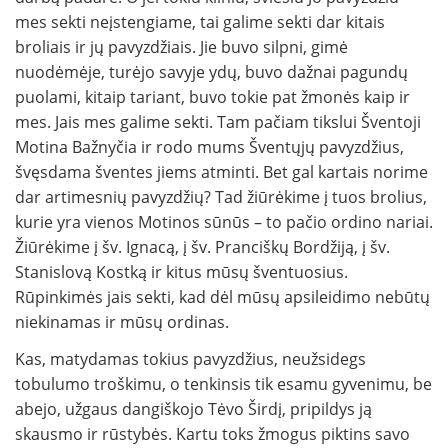
mes sekti neįstengiame, tai galime sekti dar ki­tais
broliais ir jų pavyzdžiais. Jie buvo silpni, gimė
nuodėmėje, turėjo savyje ydų, buvo dažnai pagundų
puolami, kitaip tariant, buvo tokie pat žmonės kaip ir
mes. Jais mes galime sekti. Tam pačiam tikslui Šventoji
Motina Baž­nyčia ir rodo mums Šventųjų pavyzdžius,
švęsdama šventes jiems atminti. Bet gal kartais norime
dar artimesnių pavyzdžių? Tad žiūrėkime į tuos brolius,
kurie yra vienos Motinos sūnūs – to pačio ordino nariai.
Žiūrėkime į šv. Ignacą, į šv. Pranciškų Bordžiją, į šv.
Stanislovą Kostką ir kitus mūsų šventuosius.
Rūpinkimės jais sekti, kad dėl mūsų apsileidimo nebūtų
niekinamas ir mū­sų ordinas.
Kas, matydamas tokius pavyzdžius, neužsidegs
tobulumo troškimu, o tenkinsis tik esamu gyve­nimu, be
abejo, užgaus dangiškojo Tėvo Širdį, pripildys ją
skausmo ir rūstybės. Kartu toks žmogus piktins savo