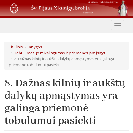
Pereiti
į
pagrindinį
turinį
Toggle
navigat
Titulinis
Knygos
Tobulumas. Jo reikalingumas ir priemonės jam įsigyti
8. Dažnas kilnių ir aukštų dalykų apmąstymas yra galinga
priemonė tobulumui pasiekti
8. Dažnas kilnių ir aukštų
dalykų apmąstymas yra
galinga priemonė
tobulumui pasiekti