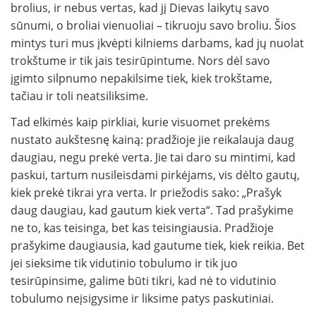
brolius, ir nebus vertas, kad jį Dievas laikytų savo
sūnumi, o broliai vienuoliai – ti­kruoju savo broliu. Šios
mintys turi mus įkvėpti kilniems darbams, kad jų nuolat
trokštume ir tik jais tesirūpintume. Nors dėl savo
įgimto silpnumo nepakilsime tiek, kiek trokštame,
tačiau ir toli neatsiliksime.
Tad elkimės kaip pirkliai, kurie visuomet prekėms
nustato aukštesnę kainą: pradžioje jie rei­kalauja daug
daugiau, negu prekė verta. Jie tai daro su mintimi, kad
paskui, tartum nusileisdami pirkėjams, vis dėlto gautų,
kiek prekė tikrai yra verta. Ir priežodis sako: „Prašyk
daug daugiau, kad gautum kiek verta“. Tad prašykime
ne to, kas teisinga, bet kas teisingiausia. Pradžioje
prašykime daugiausia, kad gau­tume tiek, kiek reikia. Bet
jei sieksime tik vi­dutinio tobulumo ir tik juo
tesirūpinsime, galime būti tikri, kad nė to vidutinio
tobulumo neįsigysime ir liksime patys paskutiniai.