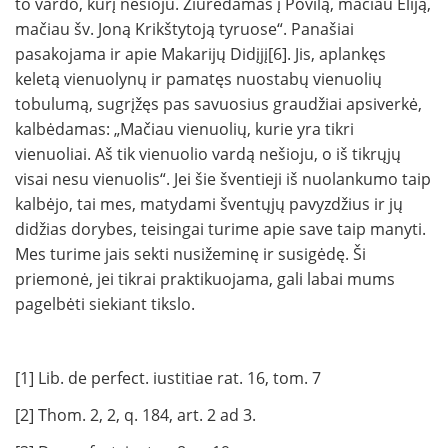
to vardo, kurį nešioju. Žiūrėdamas į Povilą, mačiau Eliją,
mačiau šv. Joną Krikštytoją tyruose“. Pa­našiai
pasakojama ir apie Makarijų Didįjį[6]. Jis, aplankęs
keletą vienuolynų ir pamatęs nuostabų vienuolių
tobulumą, sugrįžęs pas savuosius graudžiai apsiverkė,
kalbėdamas: „Ma­čiau vienuolių, kurie yra tikri
vienuoliai. Aš tik vienuolio vardą nešioju, o iš tikrųjų
visai nesu vienuolis“. Jei šie šventieji iš nuolankumo taip
kalbė­jo, tai mes, matydami šventųjų pavyzdžius ir jų
didžias dorybes, teisingai turime apie save taip manyti.
Mes turime jais sekti nusižeminę ir susigė­dę. Ši
priemonė, jei tikrai praktikuojama, gali labai mums
pagelbėti sie­kiant tikslo.
[1] Lib. de perfect. iustitiae rat. 16, tom. 7
[2] Thom. 2, 2, q. 184, art. 2 ad 3.