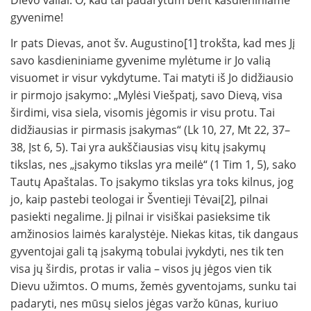
Dievo valiai. O, kad tai padarytum bent kasdieniniame
gyvenime!
Ir pats Dievas, anot šv. Augustino[1] trokšta, kad mes Jį
savo kasdieniniame gyvenime mylėtume ir Jo valią
visuomet ir visur vykdytume. Tai ma­tyti iš Jo didžiausio
ir pirmojo įsakymo: „My­lėsi Viešpatį, savo Dievą, visa
širdimi, visa siela, visomis jėgomis ir visu protu. Tai
didžiausias ir pirmasis įsakymas“ (Lk 10, 27, Mt 22, 37–
38, Įst 6, 5). Tai yra aukščiausias visų kitų įsakymų
tikslas, nes „įsaky­mo tikslas yra meilė“ (1 Tim 1, 5), sako
Tautų Apaštalas. To įsakymo tikslas yra toks kilnus, jog
jo, kaip pastebi teologai ir Šventieji Tėvai[2], pilnai
pasiekti negalime. Jį pilnai ir visiškai pasieksime tik
amžinosios laimės karalystėje. Niekas kitas, tik dangaus
gyventojai gali tą įsakymą tobulai įvykdyti, nes tik ten
visa jų širdis, protas ir valia – visos jų jėgos vien tik
Dievu užimtos. O mums, žemės gyvento­jams, sunku tai
padaryti, nes mūsų sielos jėgas varžo kūnas, kuriuo