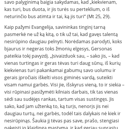
savo palyginimą baigia sakydamas, kad „kiekvienam,
kas turi, bus duota, ir jis turės su perteklium, o iš
neturinčio bus atimta ir tai, ką jis turi“ (Mt 25, 29).
Kaip pažymi Evangelija, savininkas tinginį tarną
pasmerkė ne už ką kitą, o tik už tai, kad gavęs talentą
nesirūpino daugiau pel­nyti. Norėdamas parodyti, koks
bjaurus ir negeras toks žmonių elgesys, Gersonas
pateikia tokį pavyzdį. „Įsivaizduok sau, – sako jis, – kad
vienas turtingas ir geras tėvas turi daug sūnų, iš kurių
kiekvienas turi pakankamai gabumų savo uolumu ir
gerais įpročiais iškelti visos giminės vardą, suteikti
visam namui garbės. Visi jie, iš­skyrus vieną, to ir siekia –
visi rūpinasi pa­sižymėti kilniais darbais, tik tas vienas
sėdi sau sudėjęs rankas, tartum visas sustingęs. Jis
sako, kad jam užtenką to, ką turįs, nenorįs jis nei
daugiau turtų, nei garbės, todėl tais dalykais nė kiek ir
nesirūpinąs. Šaukia jį tėvas pas save, prašo, stengiasi
pakeisti jo klaidingą mąstymą, ir kad geriau suprastų,