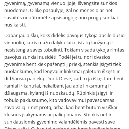
gyvenimą, gyvenamą vienuolijoje, išvengsite sunkios
nuodėmės, O likę pasaulyje, gal nė mė­nesio ar net
savaitės nebūtumėte apsisaugoję nuo pro­gų sunkiai
nusikalsti.
Dabar jau aišku, koks didelis pavojus tykoja apsileidusio
vienuolio, kuris mažu dalyku laiko įstatų laužymą ir
nesistengia savęs tobulinti. To­kiam visada tykoja rimtas
pavojus sunkiai nusidėti. Todėl jei tu nori dvasios
gyvenime bent kiek pažengti į priekį, stenkis įsigyti tiek
nuolan­kumo, kad lengvai ir linksmai galėtum iškęsti ir
didžiausią panieką. Duok Dieve, kad tu ją iškęstum bent
ramiai ir kantriai, nekalbant jau apie linksmumą ir
džiaugsmą, kylantį iš nuoskaudų. Rūpinkis įsigyti ir
tobulo paklusnumo, kito vadovavimui pavesdamas
savo valią ir net protą, arba, kad bent būtum vi­siškai
klusnus įsakymams ar paliepimams. Stenkis net ir
sunkiausiomis gyvenimo valandėlėmis pavesti save