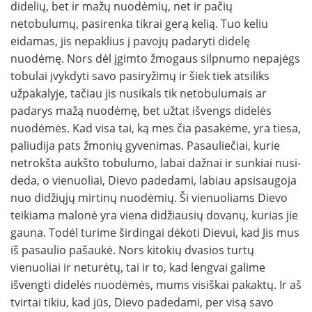
didelių, bet ir mažų nuodėmių, net ir pačių
netobulumų, pasirenka tikrai gerą kelią. Tuo keliu
eidamas, jis nepaklius į pavojų padaryti didelę
nuodėmę. Nors dėl įgimto žmogaus silpnumo nepajėgs
tobulai įvykdyti savo pasiryžimų ir šiek tiek atsiliks
užpakalyje, tačiau jis nusikals tik netobulumais ar
padarys mažą nuodėmę, bet užtat išvengs didelės
nuodėmės. Kad visa tai, ką mes čia pasakėme, yra tiesa,
paliudija pats žmonių gyvenimas. Pasauliečiai, kurie
netrokšta aukšto tobulumo, labai dažnai ir sunkiai nusi­
deda, o vienuoliai, Dievo padedami, labiau apsisaugoja
nuo didžiųjų mirtinų nuodėmių. Ši vienuoliams Dievo
teikiama malonė yra viena didžiausių dovanų, kurias jie
gauna. Todėl turime širdingai dėkoti Dievui, kad Jis mus
iš pasau­lio pašaukė. Nors kitokių dvasios turtų
vienuoliai ir neturėtų, tai ir to, kad lengvai galime
išvengti didelės nuodėmės, mums visiškai pakaktų. Ir aš
tvirtai tikiu, kad jūs, Dievo padedami, per visą savo