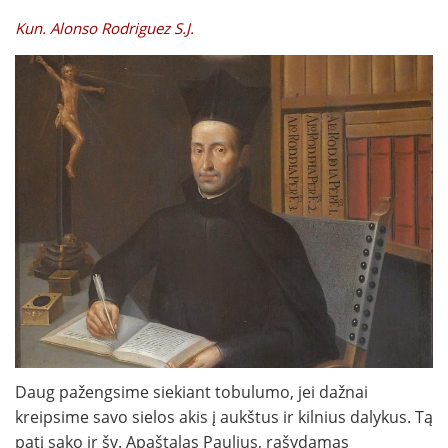
Kun. Alonso Rodriguez S.J.
Daug pažengsime siekiant tobulumo, jei dažnai
kreipsime savo sielos akis į aukštus ir kilnius da­lykus. Tą
patį sako ir šv. Apaštalas Paulius, rašydamas