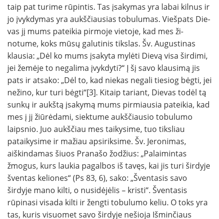
taip pat turime rūpintis. Tas įsakymas yra labai kilnus ir
jo įvyk­dymas yra aukščiausias tobulumas. Viešpats Die­
vas jį mums pateikia pirmoje vietoje, kad mes ži­
notume, koks mūsų galutinis tikslas. Šv. Augus­tinas
klausia: „Dėl ko mums įsakyta mylėti Dievą visa širdimi,
jei žemėje to negalima įvykdyti?“ Į šį savo klausimą jis
pats ir atsako: „Dėl to, kad niekas negali tiesiog bėgti, jei
nežino, kur turi bėgti“[3]. Kitaip tariant, Dievas todėl tą
sunkų ir aukštą įsakymą mums pirmiausia pateikia, kad
mes į jį žiūrėdami, siektume aukščiausio tobulumo
laipsnio. Juo aukščiau mes taikysime, tuo tiksliau
pataikysime ir mažiau apsirik­sime. Šv. Jeronimas,
aiškindamas šiuos Pra­našo žodžius: „Palaimintas
žmogus, kurs laukia pagalbos iš tavęs, kai jis turi širdyje
šventas keliones“ (Ps 83, 6), sako: „Šventasis savo
širdyje mano kilti, o nusidėjėlis – kristi“. Šventasis
rūpinasi visada kilti ir žengti tobulumo keliu. O toks yra
tas, kuris visuomet savo širdyje nešioja Išminčiaus