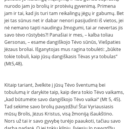
nurodo jam jo brolių ir protėvių gyvenimą. Primena
jam ir tai, kad jis turi tam reikalingų jėgų ir gabumų. Bet
jei tas sūnus net ir dabar nenori pasijudinti iš vietos, jei
nė nema­no tapti naudingu žmogumi, tai ar nevertas jis
savo tėvo rūstybės?! Panašiai ir mes, – kalba toliau
Gersonas, – esame dangiškojo Tėvo sūnūs, Viešpaties
Jėzaus broliai. Išganytojas mus ragina tobulėti: „būkite
tokie tobuli, kaip jūsų dangiškasis Tėvas yra tobulas“
(Mt5,48).
Kitaip tariant, žvelkite į jūsų Tėvo šventumą bei
tobulumą ir darykite taip, kaip dera tokio Tėvo vaikams,
„kad būtumėte savo dangiškojo Tėvo vaikai“ (Mt 5, 45).
Tad sekime savo brolių pavyzdžiu! Štai Vyriausiasis
mūsų Brolis, Jėzus Kristus, visą žmoniją išaukštino.
Nors už tai ir savo gyvybę turėjo paaukoti, tačiau savo
darbą padarė. O jei tokiu kilniu, šviesiu Jo pavyzdžiu