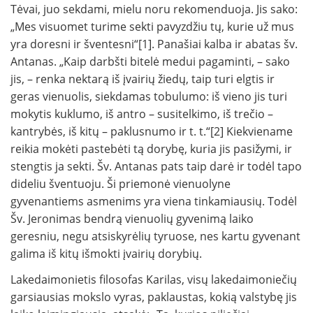
Tėvai, juo sekdami, mielu noru rekomenduoja. Jis sako:
„Mes visuomet turime sek­ti pavyzdžiu tų, kurie už mus
yra doresni ir šventesni“[1]. Panašiai kalba ir abatas šv.
Antanas. „Kaip darbšti bitelė medui pagaminti, – sako
jis, – renka nektarą iš įvairių žiedų, taip turi elgtis ir
geras vienuolis, siekdamas tobulumo: iš vieno jis turi
mokytis kuklumo, iš antro – susitelkimo, iš trečio –
kantrybės, iš kitų – paklusnumo ir t. t.“[2] Kiek­viename
reikia mokėti pastebėti tą dorybę, kuria jis pasižymi, ir
stengtis ja sekti. Šv. Antanas pats taip darė ir todėl tapo
dideliu šventuoju. Ši priemonė vienuolyne
gyvenantiems asmenims yra viena tinkamiausių. Todėl
Šv. Jeroni­mas bendrą vienuolių gyvenimą laiko
geresniu, negu atsiskyrėlių tyruose, nes kartu gyvenant
galima iš kitų išmokti įvairių dorybių.
Lakedaimonietis filosofas Karilas, visų lakedaimoniečių
garsiausias mokslo vyras, paklaustas, kokią valstybę jis