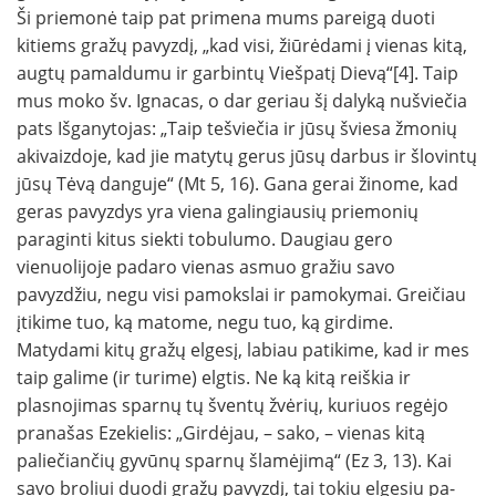
Ši priemonė taip pat primena mums pareigą duoti
kitiems gražų pavyzdį, „kad visi, žiūrėdami į vienas kitą,
augtų pamaldumu ir garbintų Viešpatį Dievą“[4]. Taip
mus moko šv. Ignacas, o dar geriau šį dalyką nušviečia
pats Išganytojas: „Taip tešviečia ir jūsų šviesa žmonių
akivaizdoje, kad jie matytų gerus jūsų darbus ir šlovintų
jūsų Tė­vą danguje“ (Mt 5, 16). Gana gerai žinome, kad
geras pavyzdys yra viena galingiausių priemonių
paraginti kitus siekti tobulumo. Daugiau gero
vienuolijoje padaro vienas asmuo gražiu savo
pavyzdžiu, negu visi pamokslai ir pamokymai. Greičiau
įtikime tuo, ką matome, negu tuo, ką girdime.
Matydami ki­tų gražų elgesį, labiau patikime, kad ir mes
taip galime (ir turime) elgtis. Ne ką kitą reiškia ir
plasnojimas sparnų tų šventų žvėrių, kuriuos regėjo
pranašas Ezekielis: „Girdėjau, – sako, – vienas kitą
paliečiančių gyvūnų sparnų šlamėjimą“ (Ez 3, 13). Kai
savo bro­liui duodi gražų pavyzdį, tai tokiu elgesiu pa­