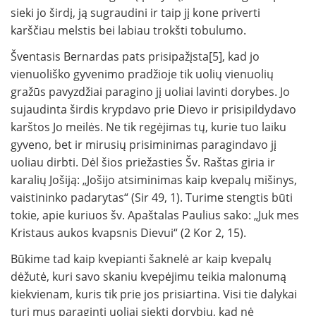
sieki jo širdį, ją sugraudini ir taip jį kone priverti
karščiau melstis bei labiau trokšti tobulumo.
Šventasis Bernardas pats prisipažįsta[5], kad jo
vienuoliško gyvenimo pradžioje tik uolių vie­nuolių
gražūs pavyzdžiai paragino jį uoliai lavin­ti dorybes. Jo
sujaudinta širdis krypdavo prie Dievo ir prisipildydavo
karštos Jo meilės. Ne tik regėjimas tų, kurie tuo laiku
gyveno, bet ir mirusių prisiminimas paragindavo jį
uoliau dirbti. Dėl šios priežasties Šv. Raštas giria ir
karalių Jošiją: „Jošijo atsiminimas kaip kvepalų mišinys,
vaistininko padarytas“ (Sir 49, 1). Tu­rime stengtis būti
tokie, apie kuriuos šv. Apaštalas Paulius sako: „Juk mes
Kristaus aukos kvapsnis Dievui“ (2 Kor 2, 15).
Būkime tad kaip kvepianti šaknelė ar kaip kvepalų
dėžutė, kuri savo skaniu kvepėjimu teikia malonumą
kiekvienam, kuris tik prie jos prisiartina. Visi tie dalykai
turi mus paraginti uoliai siekti do­rybių, kad nė