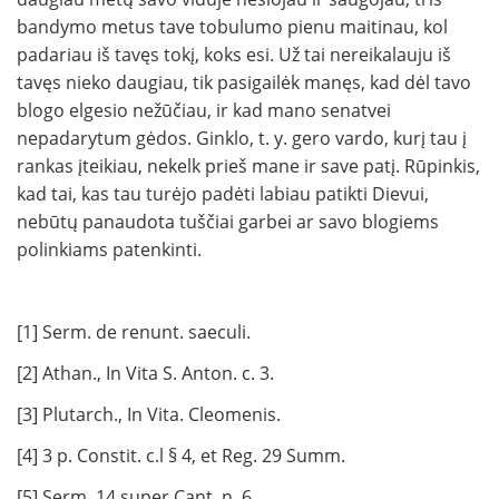
bandymo metus tave tobulumo pienu maitinau, kol
padariau iš tavęs tokį, koks esi. Už tai nereikalauju iš
tavęs nieko daugiau, tik pasigailėk manęs, kad dėl tavo
blogo elgesio nežūčiau, ir kad mano senatvei
nepadarytum gėdos. Ginklo, t. y. gero vardo, kurį tau į
rankas įteikiau, nekelk prieš mane ir save patį. Rūpinkis,
kad tai, kas tau turėjo padėti labiau patikti Die­vui,
nebūtų panaudota tuščiai garbei ar savo blogiems
polinkiams patenkinti.
[1] Serm. de renunt. saeculi.
[2] Athan., In Vita S. Anton. c. 3.
[3] Plutarch., In Vita. Cleomenis.
[4] 3 p. Constit. c.l § 4, et Reg. 29 Summ.
[5] Serm. 14 super Cant. n. 6.