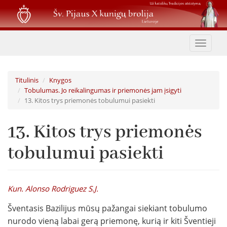
Pereiti
į
pagrindinį
turinį
Toggle
navigat
Titulinis
Knygos
Tobulumas. Jo reikalingumas ir priemonės jam įsigyti
13. Kitos trys priemonės tobulumui pasiekti
13. Kitos trys priemonės
tobulumui pasiekti
Kun. Alonso Rodriguez S.J.
Šventasis Bazilijus mūsų pažangai siekiant tobulumo
nurodo vieną labai gerą priemonę, kurią ir kiti Šven­tieji