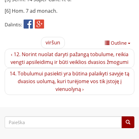
[6] Hom. 7 ad monach.
Dalintis:
viršun
Outline
‹ 12. Norint nuolat daryti pažangą tobulume, reikia
vengti apsileidimų ir būti veiklios dvasios žmogumi
14. Tobulumui pasiekti yra būtina palaikyti savyje tą
dvasios uolumą, kuri turėjome vos tik įstoję į
vienuolyną ›
Paieškos
forma