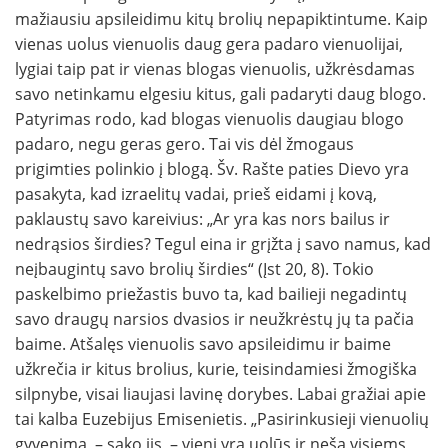
mažiausiu apsileidimu kitų brolių nepapiktintume. Kaip
vienas uolus vienuolis daug gera pa­daro vienuolijai,
lygiai taip pat ir vienas blogas vienuolis, užkrėsdamas
savo netinkamu elgesiu ki­tus, gali padaryti daug blogo.
Patyrimas rodo, kad blogas vienuolis daugiau blogo
padaro, ne­gu geras gero. Tai vis dėl žmogaus
prigimties polinkio į blogą. Šv. Rašte paties Dievo yra
pasakyta, kad izraelitų vadai, prieš eidami į kovą,
paklaus­tų savo kareivius: „Ar yra kas nors bailus ir
nedrąsios širdies? Tegul eina ir grįžta į sa­vo namus, kad
neįbaugintų savo brolių širdies“ (Įst 20, 8). Tokio
paskelbimo priežastis buvo ta, kad bailieji negadintų
savo draugų narsios dvasios ir neužkrėstų jų ta pa­čia
baime. Atšalęs vienuolis savo apsileidimu ir baime
užkrečia ir kitus brolius, kurie, teisinda­miesi žmogiška
silpnybe, visai liaujasi lavinę dorybes. Labai gražiai apie
tai kalba Euzebijus Emisenietis. „Pasirinkusieji vienuolių
gyvenimą, – sa­ko jis, – vieni yra uolūs ir neša visiems