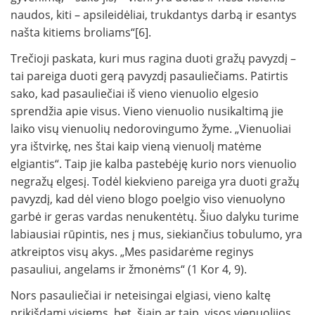
naudos, kiti – apsileidėliai, trukdantys darbą ir esantys
našta kitiems broliams“[6].
Trečioji paskata, kuri mus ragina duoti gražų pavyzdį –
tai pareiga duoti gerą pa­vyzdį pasauliečiams. Patirtis
sako, kad pasauliečiai iš vieno vienuolio elgesio
sprendžia apie visus. Vie­no vienuolio nusikaltimą jie
laiko visų vienuolių nedorovingumo žyme. „Vienuoliai
yra ištvirkę, nes štai kaip vieną vienuolį matėme
elgiantis“. Taip jie kalba pastebėję kurio nors vie­nuolio
negražų elgesį. Todėl kiekvieno pareiga yra duoti gražų
pa­vyzdį, kad dėl vieno blogo poelgio viso vie­nuolyno
garbė ir geras vardas nenukentėtų. Šiuo dalyku turime
labiausiai rūpintis, nes į mus, sie­kiančius tobulumo, yra
atkreiptos visų akys. „Mes pasidarėme reginys
pasauliui, angelams ir žmonėms“ (1 Kor 4, 9).
Nors pasauliečiai ir neteisingai elgiasi, vieno kaltę
prikišdami visiems, bet, šiaip ar taip, visos vienuolijos