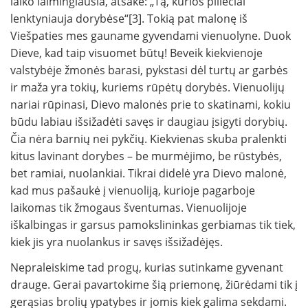
laiko laimingiausia, atsakė: „Tą, kurios piliečiai
lenktyniauja dorybėse“[3]. Tokią pat malonę iš
Viešpaties mes gauname gyvenda­mi vienuolyne. Duok
Dieve, kad taip visuomet būtų! Beveik kiekvienoje
valstybėje žmonės barasi, pykstasi dėl turtų ar garbės
ir maža yra tokių, kuriems rūpėtų dorybės. Vienuolijų
nariai rūpi­nasi, Dievo malonės prie to skatinami, kokiu
būdu labiau išsižadėti savęs ir daugiau įsigyti dorybių.
Čia nėra barnių nei pykčių. Kiekvienas skuba pralenkti
kitus lavinant dorybes – be murmėjimo, be rūstybės,
bet ramiai, nuolankiai. Tikrai didelė yra Dievo malonė,
kad mus pašaukė į vienuoliją, kurioje pagarboje
laikomas tik žmogaus šventumas. Vienuolijoje
iškalbingas ir garsus pamokslininkas gerbiamas tik tiek,
kiek jis yra nuolankus ir savęs išsižadėjęs.
Nepraleiskime tad progų, kurias sutinkame gyvenant
drauge. Gerai pavartokime šią priemonę, žiūrėdami tik į
gerąsias brolių ypa­tybes ir jomis kiek galima sekdami.