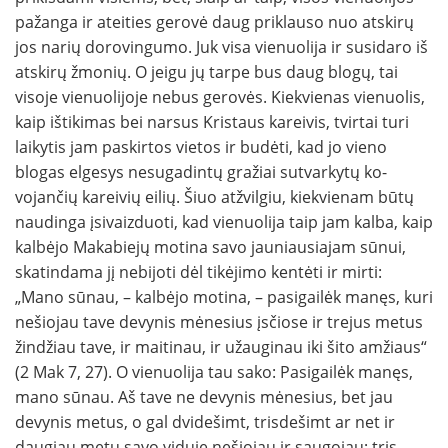
pažanga ir ateities gerovė daug priklauso nuo atskirų
jos narių dorovingumo. Juk visa vienuolija ir susidaro iš
atskirų žmonių. O jeigu jų tarpe bus daug blogų, tai
visoje vienuolijoje nebus gerovės. Kiekvienas vienuolis,
kaip ištiki­mas bei narsus Kristaus kareivis, tvirtai turi
laikytis jam paskirtos vietos ir budėti, kad jo vieno
blogas elgesys nesugadintų gražiai sutvarkytų ko­
vojančių kareivių eilių. Šiuo atžvilgiu, kiekvienam būtų
naudinga įsivaizduoti, kad vienuolija taip jam kalba, kaip
kalbėjo Makabiejų motina savo jauniausiajam sūnui,
skatindama jį nebijoti dėl tikėjimo kentėti ir mirti:
„Mano sūnau, – kalbė­jo motina, – pasigailėk manęs, kuri
nešiojau tave devynis mėnesius įsčiose ir trejus metus
žindžiau tave, ir maitinau, ir užauginau iki šito amžiaus“
(2 Mak 7, 27). O vienuolija tau sako: Pasigailėk manęs,
mano sūnau. Aš tave ne devynis mėnesius, bet jau
devynis metus, o gal dvidešimt, trisdešimt ar net ir
daugiau metų savo viduje nešiojau ir sau­gojau; tris