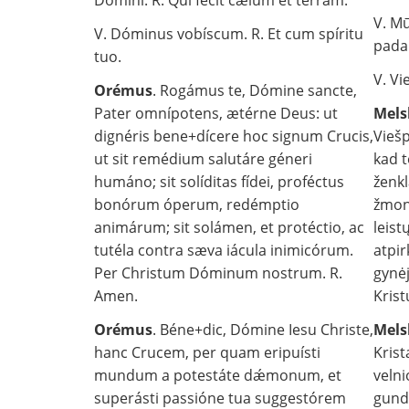
Dómini. R. Qui fecit cælum et terram.
V. Mū
V. Dóminus vobíscum. R. Et cum spíritu
pada
tuo.
V. Vi
Orémus
. Rogámus te, Dómine sancte,
Pater omnípotens, ætérne Deus: ut
Mels
dignéris bene+dícere hoc signum Crucis,
Viešp
ut sit remédium salutáre géneri
kad t
humáno; sit solíditas fídei, proféctus
ženkl
bonórum óperum, redémptio
žmoni
animárum; sit solámen, et protéctio, ac
leist
tutéla contra sæva iácula inimicórum.
atpir
Per Christum Dóminum nostrum. R.
gynėj
Amen.
Krist
Orémus
. Béne+dic, Dómine Iesu Christe,
Mels
hanc Crucem, per quam eripuísti
Krist
mundum a potestáte dǽmonum, et
velni
superásti passióne tua suggestórem
gundy