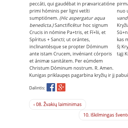
peccáti, qui gaudébat in prævaricatióne
pirm
primi hóminis per ligni vetíti
nuo 
sumptiónem.
(Hic aspergatur aqua
vand
benedicta.)
Sanctificétur hoc signum
Kryži
Crucis in nómine Pa+tris, et Fí+lii, et
Sū+na
Spíritus + Sancti; ut orántes,
kas m
inclinantésque se propter Dóminum
šį Kr
ante istam Crucem, invéniant córporis
tąjį 
et ánimæ sanitátem. Per eúmdem
Christum Dóminum nostrum. R. Amen.
Kunigas priklaupęs pagarbina kryžių ir jį pabuči
Dalintis:
‹ 08. Žvakių laiminimas
10. Iškilmingas švent