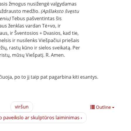
asis žmogus nusižengė valgydamas
uždrausto medžio.
(Apšlaksto švęstu
eniu)
Tebus pašventintas šis
aus ženklas vardan Tė+vo, ir
us, ir Šventosios + Dvasios, kad tie,
elsis ir nusilenks Viešpačiui priešais
yžių, rastų kūno ir sielos sveikatą. Per
Kristų, mūsų Viešpatį. R. Amen.
uoja, po to jį taip pat pagarbina kiti esantys.
viršun
Outline
o paveikslo ar skulptūros laiminimas ›