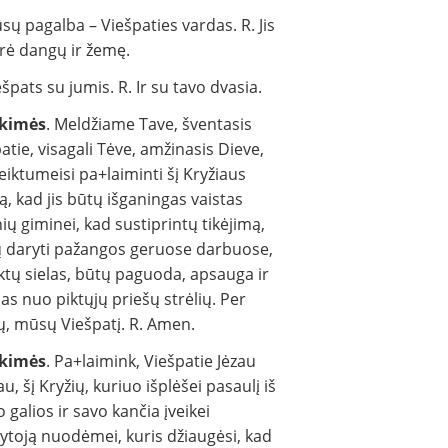
sų pagalba – Viešpaties vardas. R. Jis
rė dangų ir žemę.
ešpats su jumis. R. Ir su tavo dvasia.
kimės
. Meldžiame Tave, šventasis
atie, visagali Tėve, amžinasis Dieve,
eiktumeisi pa+laiminti šį Kryžiaus
ą, kad jis būtų išganingas vaistas
ų giminei, kad sustiprintų tikėjimą,
ų daryti pažangos geruose darbuose,
ktų sielas, būtų paguoda, apsauga ir
as nuo piktųjų priešų strėlių. Per
ų, mūsų Viešpatį. R. Amen.
kimės
. Pa+laimink, Viešpatie Jėzau
au, šį Kryžių, kuriuo išplėšei pasaulį iš
o galios ir savo kančia įveikei
toją nuodėmei, kuris džiaugėsi, kad