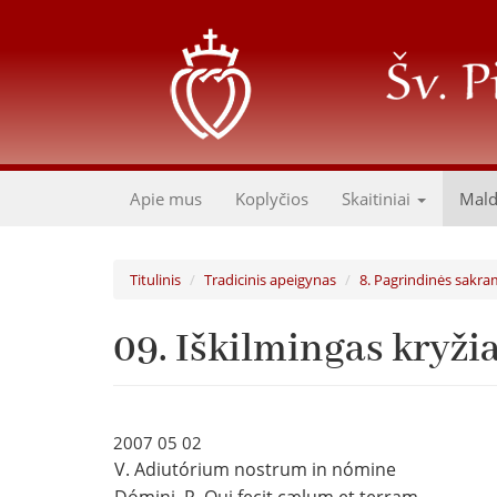
Pereiti
į
pagrindinį
turinį
Apie mus
Koplyčios
Skaitiniai
Mal
Titulinis
Tradicinis apeigynas
8. Pagrindinės sakra
09. Iškilmingas kryž
2007 05 02
V. Adiutórium nostrum in nómine