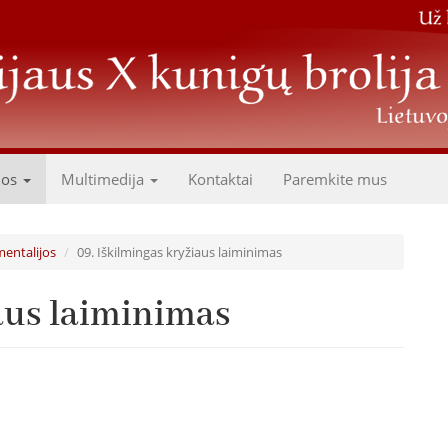
dos
Multimedija
Kontaktai
Paremkite mus
mentalijos
09. Iškilmingas kryžiaus laiminimas
iaus laiminimas