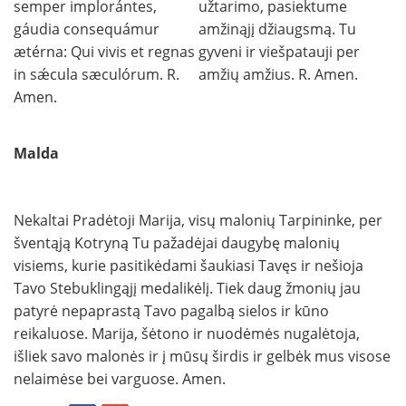
semper implorántes,
užtarimo, pasiektume
gáudia consequámur
amžinąjį džiaugsmą. Tu
ætérna: Qui vivis et regnas
gyveni ir viešpatauji per
in sǽcula sæculórum. R.
amžių amžius. R. Amen.
Amen.
Malda
Nekaltai Pradėtoji Marija, visų malonių Tarpininke, per
šventąją Kotryną Tu pažadėjai daugybę malonių
visiems, kurie pasitikėdami šaukiasi Tavęs ir nešioja
Tavo Stebuklingąjį medalikėlį. Tiek daug žmonių jau
patyrė nepaprastą Tavo pagalbą sielos ir kūno
reikaluose. Marija, šėtono ir nuodėmės nugalėtoja,
išliek savo malonės ir į mūsų širdis ir gelbėk mus visose
nelaimėse bei varguose. Amen.