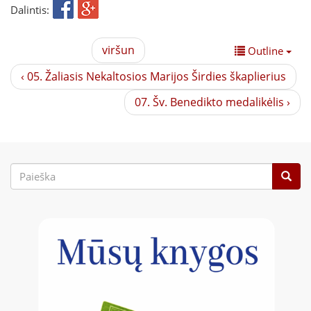
Dalintis:
viršun
Outline
‹ 05. Žaliasis Nekaltosios Marijos Širdies škaplierius
07. Šv. Benedikto medalikėlis ›
Paieškos
forma