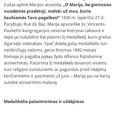
Įrašas aplink Marijos atvaizdą:
„O Marija, be gimtosios
nuodėmės pradėtoji, melski už mus, kurie
šaukiamės Tavo pagalbos!“
1830 m. lapkričio 27 d.
Paryžiuje, Rue du Bac, Marija apsireiškė šv. Vincento
Pauliečio kongregacijos seseriai Kotrynai Labouré ir
liepė jai nukaldinti bei platinti šį medalikėlį, kuris greitai
išgarsėjo stebuklais. Ypač didelę galią medalikėlis turi
netikinčiųjų sieloms, gerai žinomas 1842 metais
Romoje jo pagalba įvykęs žydo Alfonso Ratisbonne
atsivertimas. Patartina šį medalikėlį dovanoti visiems
nuo religijos nutolusiems ar pagundas prieš tikėjimą
kenčiantiems ir pasimelsti už juos – Marija jau ne kartą
suteikė atsivertimo malonę.
Medalikėlio palaiminimas ir uždėjimas