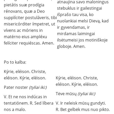
atnaujina savo maloningus
pietátis suæ prodígia
stebuklus ir gailestingai
rénovans, quæ a Deo
išprašo tau visa, ko
supplíciter postuláveris, tibi
nuolankiai melsi Dievą, kad
misericórditer ímpetret, ut
ir gyvendamas, ir
vívens ac móriens in
mirdamas laimingai
matérno eius ampléxu
ilsėtumeisi jos motiniškoje
felíciter requiéscas. Amen.
globoje. Amen.
Po to kalba:
Kýrie, eléison. Christe,
eléison. Kýrie, eléison.
Kýrie, eléison. Christe,
eléison. Kýrie, eléison.
Pater noster
(tyliai iki:)
Tėve mūsų
(tyliai iki:)
V. Et ne nos indúcas in
tentatiónem. R. Sed líbera
V. Ir neleisk mūsų gundyti.
nos a malo.
R. Bet gelbėk mus nuo pikto.