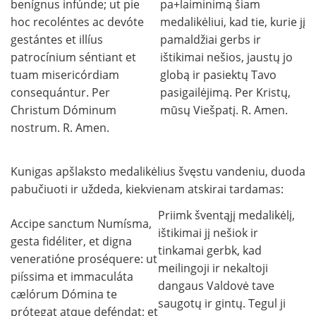
benígnus infúnde; ut pie
pa+laiminimą šiam
hoc recoléntes ac devóte
medalikėliui, kad tie, kurie jį
gestántes et illíus
pamaldžiai gerbs ir
patrocínium séntiant et
ištikimai nešios, jaustų jo
tuam misericórdiam
globą ir pasiektų Tavo
consequántur. Per
pasigailėjimą. Per Kristų,
Christum Dóminum
mūsų Viešpatį. R. Amen.
nostrum. R. Amen.
Kunigas apšlaksto medalikėlius švęstu vandeniu, duoda
pabučiuoti ir uždeda, kiekvienam atskirai tardamas:
Priimk šventąjį medalikėlį,
Accipe sanctum Numísma,
ištikimai jį nešiok ir
gesta fidéliter, et digna
tinkamai gerbk, kad
veneratióne proséquere: ut
meilingoji ir nekaltoji
piíssima et immaculáta
dangaus Valdovė tave
cælórum Dómina te
saugotų ir gintų. Tegul ji
prótegat atque deféndat; et