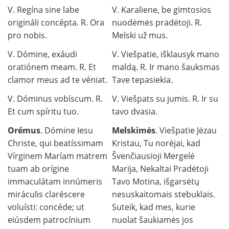
V. Regína sine labe
V. Karaliene, be gimtosios
origináli concépta. R. Ora
nuodėmės pradėtoji. R.
pro nobis.
Melski už mus.
V. Dómine, exáudi
V. Viešpatie, išklausyk mano
oratiónem meam. R. Et
maldą. R. Ir mano šauksmas
clamor meus ad te véniat.
Tave tepasiekia.
V. Dóminus vobíscum. R.
V. Viešpats su jumis. R. Ir su
Et cum spíritu tuo.
tavo dvasia.
Orémus
. Dómine Iesu
Melskimės
. Viešpatie Jėzau
Christe, qui beatíssimam
Kristau, Tu norėjai, kad
Vírginem Maríam matrem
Švenčiausioji Mergelė
tuam ab orígine
Marija, Nekaltai Pradėtoji
immaculátam innúmeris
Tavo Motina, išgarsėtų
miráculis claréscere
nesuskaitomais stebuklais.
voluísti: concéde; ut
Suteik, kad mes, kurie
eiúsdem patrocínium
nuolat šaukiamės jos