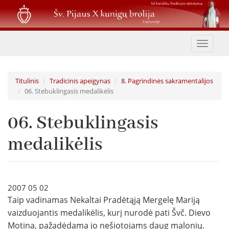
Pereiti
į
pagrindinį
turinį
Toggle
navigat
Titulinis
Tradicinis apeigynas
8. Pagrindinės sakramentalijos
06. Stebuklingasis medalikėlis
06. Stebuklingasis
medalikėlis
2007 05 02
Taip vadinamas Nekaltai Pradėtąją Mergelę Mariją
vaizduojantis medalikėlis, kurį nurodė pati Švč. Dievo
Motina, pažadėdama jo nešiotojams daug malonių.