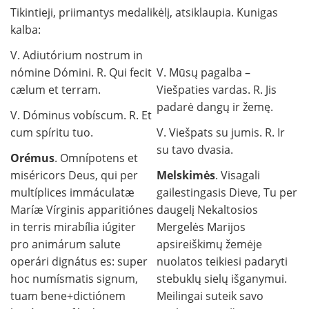
Tikintieji, priimantys medalikėlį, atsiklaupia. Kunigas
kalba:
V. Adiutórium nostrum in
nómine Dómini. R. Qui fecit
V. Mūsų pagalba –
cælum et terram.
Viešpaties vardas. R. Jis
padarė dangų ir žemę.
V. Dóminus vobíscum. R. Et
cum spíritu tuo.
V. Viešpats su jumis. R. Ir
su tavo dvasia.
Orémus
. Omnípotens et
miséricors Deus, qui per
Melskimės
. Visagali
multíplices immáculatæ
gailestingasis Dieve, Tu per
Maríæ Vírginis apparitiónes
daugelį Nekaltosios
in terris mirabília iúgiter
Mergelės Marijos
pro animárum salute
apsireiškimų žemėje
operári dignátus es: super
nuolatos teikiesi padaryti
hoc numísmatis signum,
stebuklų sielų išganymui.
tuam bene+dictiónem
Meilingai suteik savo