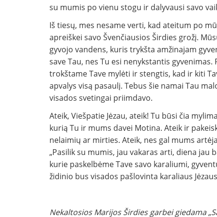
su mumis po vienu stogu ir dalyvausi savo va
Iš tiesų, mes nesame verti, kad ateitum po m
apreiškei savo Švenčiausios Širdies grožį. Mūs
gyvojo vandens, kuris trykšta amžinajam gyven
save Tau, nes Tu esi nenykstantis gyvenimas. P
trokštame Tave mylėti ir stengtis, kad ir kiti T
apvalys visą pasaulį. Tebus šie namai Tau malo
visados svetingai priimdavo.
Ateik, Viešpatie Jėzau, ateik! Tu būsi čia myli
kurią Tu ir mums davei Motina. Ateik ir pake
nelaimių ar mirties. Ateik, nes gal mums artėj
„Pasilik su mumis, jau vakaras arti, diena jau b
kurie paskelbėme Tave savo karaliumi, gyvent
židinio bus visados pašlovinta karaliaus Jėzaus
Nekaltosios Marijos Širdies garbei giedama „Sa