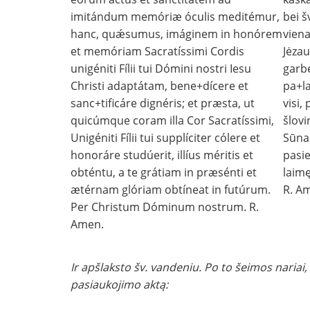
imitándum memóriæ óculis meditémur,
bei š
hanc, quǽsumus, imáginem in honórem
vien
et memóriam Sacratíssimi Cordis
Jėzau
unigéniti Fílii tui Dómini nostri Iesu
garbe
Christi adaptátam, bene+dícere et
pa+la
sanc+tificáre dignéris; et præsta, ut
visi,
quicúmque coram illa Cor Sacratíssimi,
šlovi
Unigéniti Fílii tui supplíciter cólere et
Sūnau
honoráre studúerit, illíus méritis et
pasi
obténtu, a te grátiam in præsénti et
laimę
ætérnam glóriam obtíneat in futúrum.
R. A
Per Christum Dóminum nostrum. R.
Amen.
Ir apšlaksto šv. vandeniu. Po to šeimos nariai,
pasiaukojimo aktą: