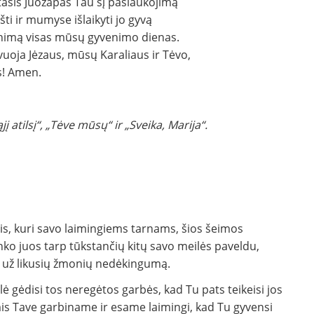
asis Juozapas Tau šį pasiaukojimą
ti ir mumyse išlaikyti jo gyvą
nimą visas mūsų gyvenimo dienas.
uoja Jėzaus, mūsų Karaliaus ir Tėvo,
s! Amen.
atilsį“, „Tėve mūsų“ ir „Sveika, Marija“.
dis, kuri savo laimingiems tarnams, šios šeimos
inko juos tarp tūkstančių kitų savo meilės paveldu,
a už likusių žmonių nedėkingumą.
lė gėdisi tos neregėtos garbės, kad Tu pats teikeisi jos
omis Tave garbiname ir esame laimingi, kad Tu gyvensi