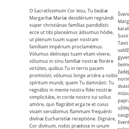
O Sacratíssimum Cor Iesu, Tu beátæ
Švenč
Margarítæ Maríæ desidérium regnándi
Marga
super christiánas famílias pandidísti:
karal
ecce ut tibi placeámus ádsumus hódie,
Susi
ut plenum tuum super nostram
Tavo
famíliam impérium proclamémus.
valdž
Vólumus deínceps tuam vitam vívere,
gyve
vólumus in sinu famíliæ nostræ florére
šeimo
virtútes, quibus Tu in terris pacem
žadėj
promisísti, vólumus longe arcére a nobis
norim
spíritum mundi, quem Tu damnásti. Tu
dvasi
regnábis in mente nostra fídei nostræ
mūsų
simplicitáte, in corde nostro tui solíus
papra
amóre, quo flagrábit erga te et cuius
užde
vivam servábimus flammam frequénti
saug
divínæ Eucharistíæ receptióne. Dignáre,
švent
Cor divínum, nobis præésse in unum