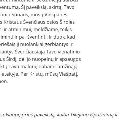
ventumą. Šį paveikslą, skirtą, Tavo
atinio Sūnaus, mūsų Viešpaties
s Kristaus Švenčiausiosios Širdies
i ir atminimui, meldžiame, teikis
iminti ir pa+šventinti, ir duok, kad
 priešais jį nuolankiai gerbiantys ir
nantys Švenčiausiąją Tavo vienatinio
s Širdį, dėl jo nuopelnų ir apsaugos
ektų Tavo malonę dabar ir amžinąją
 ateityje. Per Kristų, mūsų Viešpatį.
men.
 suklaupę prieš paveikslą, kalba Tikėjimo išpažinimą ir