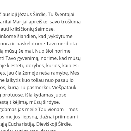
iausioji Jėzaus Širdie, Tu šventajai
ritai Marijai apreiškei savo troškimą
iauti krikščionių šeimose.
rinkome šiandien, kad įvykdytume
 norą ir paskelbtume Tavo neribotą
ią mūsų šeimai. Nuo šiol norime
nti Tavo gyvenimą, norime, kad mūsų
je klestėtų dorybės, kurios, kaip esi
ęs, jau čia žemėje neša ramybę. Mes
e laikytis kuo toliau nuo pasaulio
os, kurią Tu pasmerkei. Viešpatauk
 protuose, išlaikydamas juose
stą tikėjimą, mūsų širdyse,
gdamas jas meile Tau vienam – mes
osime jos liepsną, dažnai priimdami
ąją Eucharistiją. Dieviškoji Širdie,