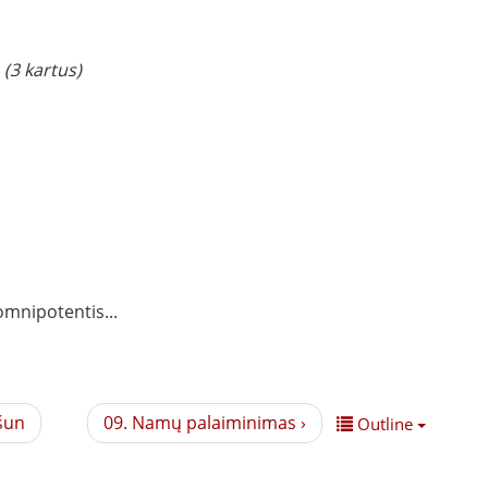
!
(3 kartus)
omnipotentis...
šun
09. Namų palaiminimas ›
Outline