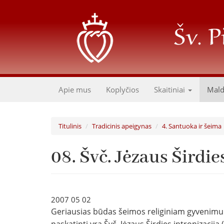
Pereiti
į
pagrindinį
turinį
Apie mus
Koplyčios
Skaitiniai
Mal
Titulinis
Tradicinis apeigynas
4. Santuoka ir šeima
08. Švč. Jėzaus Širdie
2007 05 02
Geriausias būdas šeimos religiniam gyvenimui 