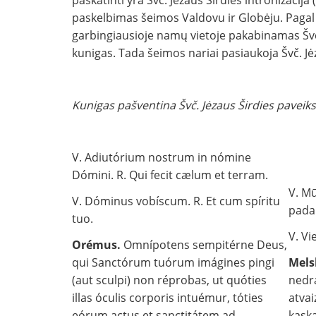
paskatinti yra Švč. Jėzaus Širdies intronizacija 
paskelbimas šeimos Valdovu ir Globėju. Pagal š
garbingiausioje namų vietoje pakabinamas Švč.
kunigas. Tada šeimos nariai pasiaukoja Švč. J
Kunigas pašventina Švč. Jėzaus Širdies paveiks
V. Adiutórium nostrum in nómine
Dómini. R. Qui fecit cælum et terram.
V. Mū
V. Dóminus vobíscum. R. Et cum spíritu
pada
tuo.
V. Vi
Orémus.
Omnípotens sempitérne Deus,
qui Sanctórum tuórum imágines pingi
Mels
(aut sculpi) non réprobas, ut quóties
nedra
illas óculis corporis intuémur, tóties
atvai
eórum actus et sanctitátem ad
kask