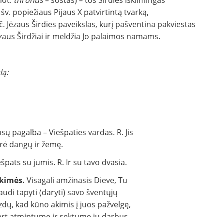
(lot.
thronus
– sostas) – tos Širdies iškilmingas
v. popiežiaus Pijaus X patvirtintą tvarką,
 Jėzaus Širdies paveikslas, kurį pašventina pakviestas
ėzaus Širdžiai ir meldžia Jo palaimos namams.
lą:
sų pagalba – Viešpaties vardas. R. Jis
rė dangų ir žemę.
ešpats su jumis. R. Ir su tavo dvasia.
kimės.
Visagali amžinasis Dieve, Tu
udi tapyti (daryti) savo šventųjų
zdų, kad kūno akimis į juos pažvelgę,
art atmintume ir sektume jų darbus