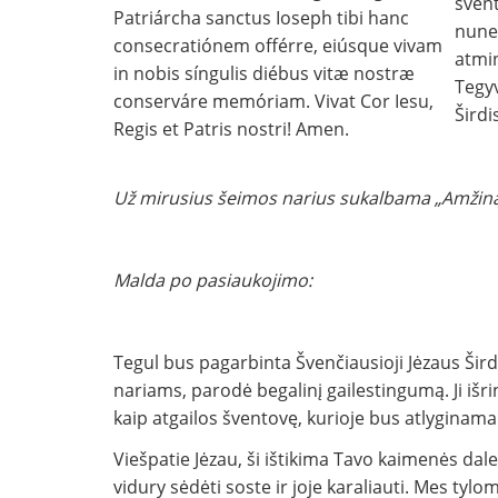
švent
Patriárcha sanctus Ioseph tibi hanc
nuneš
consecratiónem offérre, eiúsque vivam
atmi
in nobis síngulis diébus vitæ nostræ
Tegyv
conserváre memóriam. Vivat Cor Iesu,
Širdi
Regis et Patris nostri! Amen.
Už mirusius šeimos narius sukalbama „Amžinąjį 
Malda po pasiaukojimo:
Tegul bus pagarbinta Švenčiausioji Jėzaus Šir
nariams, parodė begalinį gailestingumą. Ji išr
kaip atgailos šventovę, kurioje bus atlyginam
Viešpatie Jėzau, ši ištikima Tavo kaimenės dale
vidury sėdėti soste ir joje karaliauti. Mes tyl