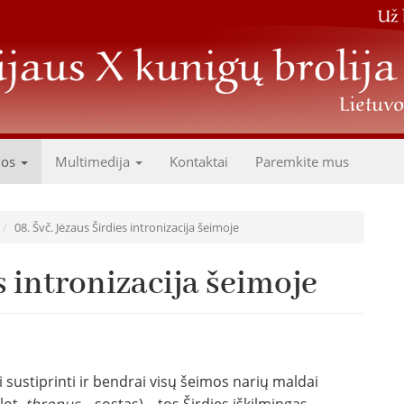
dos
Multimedija
Kontaktai
Paremkite mus
08. Švč. Jėzaus Širdies intronizacija šeimoje
s intronizacija šeimoje
sustiprinti ir bendrai visų šeimos narių maldai