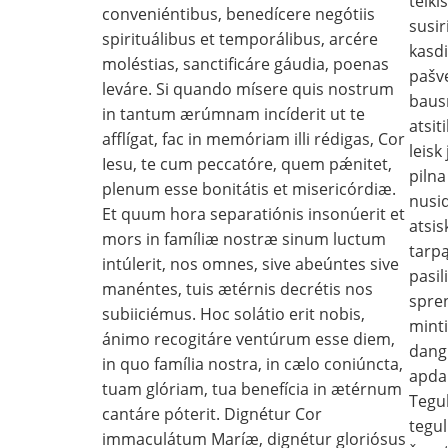
teik
conveniéntibus, benedícere negótiis
susir
spirituálibus et temporálibus, arcére
kasd
moléstias, sanctificáre gáudia, poenas
pašv
leváre. Si quando mísere quis nostrum
baus
in tantum ærúmnam incíderit ut te
atsit
afflígat, fac in memóriam illi rédigas, Cor
leisk
Iesu, te cum peccatóre, quem pǽnitet,
pilna
plenum esse bonitátis et misericórdiæ.
nusid
Et quum hora separatiónis insonúerit et
atsis
mors in famíliæ nostræ sinum luctum
tarpą
intúlerit, nos omnes, sive abeúntes sive
pasi
manéntes, tuis ætérnis decrétis nos
spre
subiiciémus. Hoc solátio erit nobis,
minti
ánimo recogitáre ventúrum esse diem,
dangu
in quo família nostra, in cælo coniúncta,
apda
tuam glóriam, tua benefícia in ætérnum
Tegul
cantáre póterit. Dignétur Cor
tegul
immaculátum Maríæ, dignétur gloriósus