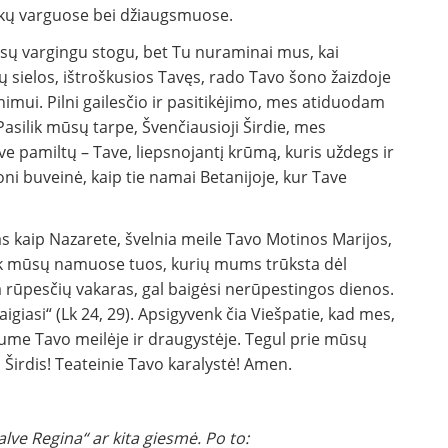
ikų varguose bei džiaugsmuose.
ūsų vargingu stogu, bet Tu nuraminai mus, kai
ų sielos, ištroškusios Tavęs, rado Tavo šono žaizdoje
imui. Pilni gailesčio ir pasitikėjimo, mes atiduodam
asilik mūsų tarpe, Švenčiausioji Širdie, mes
ave pamiltų – Tave, liepsnojantį krūmą, kuris uždegs ir
ni buveinė, kaip tie namai Betanijoje, kur Tave
mas kaip Nazarete, švelnia meile Tavo Motinos Marijos,
isk mūsų namuose tuos, kurių mums trūksta dėl
a rūpesčių vakaras, gal baigėsi nerūpestingos dienos.
aigiasi“ (Lk 24, 29). Apsigyvenk čia Viešpatie, kad mes,
ume Tavo meilėje ir draugystėje. Tegul prie mūsų
 Širdis! Teateinie Tavo karalystė! Amen.
lve Regina“ ar kita giesmė. Po to: