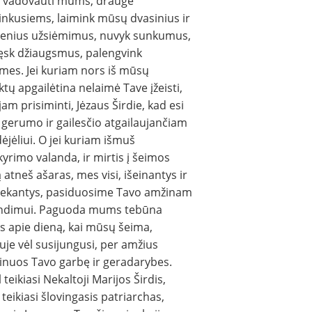
is vadovauti mums, drauge
inkusiems, laimink mūsų dvasinius ir
ienius užsiėmimus, nuvyk sunkumus,
ęsk džiaugsmus, palengvink
mes. Jei kuriam nors iš mūsų
iktų apgailėtina nelaimė Tave įžeisti,
 jam prisiminti, Jėzaus Širdie, kad esi
 gerumo ir gailesčio atgailaujančiam
ėjėliui. O jei kuriam išmuš
kyrimo valanda, ir mirtis į šeimos
 atneš ašaras, mes visi, išeinantys ir
liekantys, pasiduosime Tavo amžinam
ndimui. Paguoda mums tebūna
s apie dieną, kai mūsų šeima,
je vėl susijungusi, per amžius
inuos Tavo garbę ir geradarybes.
 teikiasi Nekaltoji Marijos Širdis,
 teikiasi šlovingasis patriarchas,