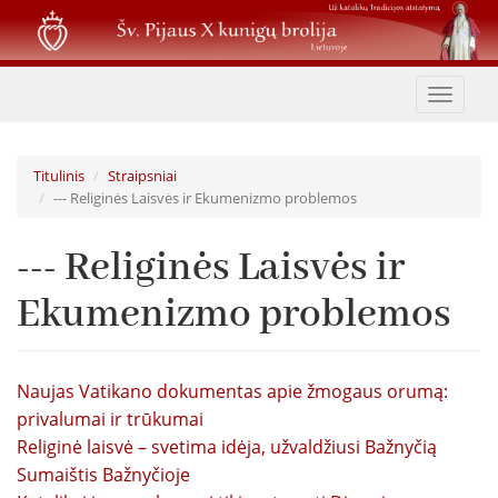
Pereiti
į
pagrindinį
turinį
Toggle
navigat
Titulinis
Straipsniai
--- Religinės Laisvės ir Ekumenizmo problemos
--- Religinės Laisvės ir
Ekumenizmo problemos
Naujas Vatikano dokumentas apie žmogaus orumą:
privalumai ir trūkumai
Religinė laisvė – svetima idėja, užvaldžiusi Bažnyčią
Sumaištis Bažnyčioje