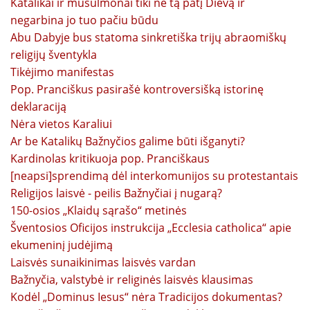
Katalikai ir musulmonai tiki ne tą patį Dievą ir
negarbina jo tuo pačiu būdu
Abu Dabyje bus statoma sinkretiška trijų abraomiškų
religijų šventykla
Tikėjimo manifestas
Pop. Pranciškus pasirašė kontroversišką istorinę
deklaraciją
Nėra vietos Karaliui
Ar be Katalikų Bažnyčios galime būti išganyti?
Kardinolas kritikuoja pop. Pranciškaus
[neapsi]sprendimą dėl interkomunijos su protestantais
Religijos laisvė - peilis Bažnyčiai į nugarą?
150-osios „Klaidų sąrašo“ metinės
Šventosios Oficijos instrukcija „Ecclesia catholica“ apie
ekumeninį judėjimą
Laisvės sunaikinimas laisvės vardan
Bažnyčia, valstybė ir religinės laisvės klausimas
Kodėl „Dominus Iesus“ nėra Tradicijos dokumentas?