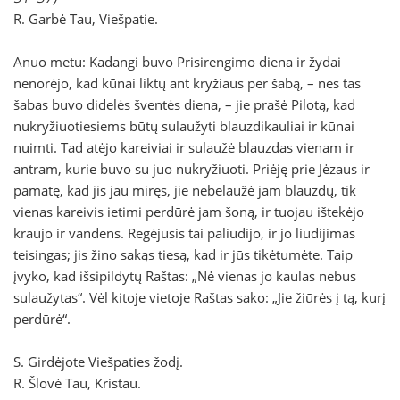
R. Garbė Tau, Viešpatie.
Anuo metu: Kadangi buvo Prisirengimo diena ir žydai
nenorėjo, kad kūnai liktų ant kryžiaus per šabą, – nes tas
šabas buvo didelės šventės diena, – jie prašė Pilotą, kad
nukryžiuotiesiems būtų sulaužyti blauzdikauliai ir kūnai
nuimti. Tad atėjo kareiviai ir sulaužė blauzdas vienam ir
antram, kurie buvo su juo nukryžiuoti. Priėję prie Jėzaus ir
pamatę, kad jis jau miręs, jie nebelaužė jam blauzdų, tik
vienas kareivis ietimi perdūrė jam šoną, ir tuojau ištekėjo
kraujo ir vandens. Regėjusis tai paliudijo, ir jo liudijimas
teisingas; jis žino sakąs tiesą, kad ir jūs tikėtumėte. Taip
įvyko, kad išsipildytų Raštas: „Nė vienas jo kaulas nebus
sulaužytas“. Vėl kitoje vietoje Raštas sako: „Jie žiūrės į tą, kurį
perdūrė“.
S. Girdėjote Viešpaties žodį.
R. Šlovė Tau, Kristau.