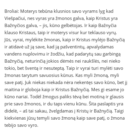
Broliai: Moterys tebūna klusnios savo vyrams lyg kad
Viešpačiui, nes vyras yra žmonos galva, kaip Kristus yra
Bažnyčios galva, – jis, kūno gelbėtojas. Ir kaip Bažnyčia
klauso Kristaus, taip ir moterys visur kur teklauso vyrų.
Jūs, vyrai, mylėkite žmonas, kaip ir Kristus mylėjo Bažnyčią
ir atidavė už ją save, kad ją pašventintų, apvalydamas
vandens nuplovimu ir žodžiu, kad padarytų sau garbingą
Bažnyčią, neturinčią jokios dėmės nei raukšlės, nei nieko
tokio, bet šventą ir nesuteptą. Taip ir vyrai turi mylėti savo
žmonas tarytum savuosius kūnus. Kas myli žmoną, myli
save patį. Juk niekas niekada nėra nekentęs savo kūno, bet jį
maitina ir globoja kaip ir Kristus Bažnyčią. Mes gi esame jo
kūno nariai. Todėl žmogus paliks tėvą bei motiną ir glausis
prie savo žmonos, ir du taps vienu kūnu. Šita paslaptis yra
didelė, – aš tai sakau, žvelgdamas į Kristų ir Bažnyčią. Taigi
kiekvienas jūsų temyli savo žmoną kaip save patį, o žmona
tebijo savo vyro.