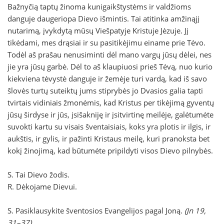
Bažnyčią taptų žinoma kunigaikštystėms ir valdžioms
danguje daugeriopa Dievo išmintis. Tai atitinka amžinąjį
nutarimą, įvykdytą mūsų Viešpatyje Kristuje Jėzuje. Jį
tikėdami, mes drąsiai ir su pasitikėjimu einame prie Tėvo.
Todėl aš prašau nenusiminti dėl mano vargų jūsų dėlei, nes
jie yra jūsų garbė. Dėl to aš klaupiuosi prieš Tėvą, nuo kurio
kiekviena tėvystė danguje ir žemėje turi vardą, kad iš savo
šlovės turtų suteiktų jums stiprybės jo Dvasios galia tapti
tvirtais vidiniais žmonėmis, kad Kristus per tikėjimą gyventų
jūsų širdyse ir jūs, įsišakniję ir įsitvirtinę meilėje, galėtumėte
suvokti kartu su visais šventaisiais, koks yra plotis ir ilgis, ir
aukštis, ir gylis, ir pažinti Kristaus meilę, kuri pranoksta bet
kokį žinojimą, kad būtumėte pripildyti visos Dievo pilnybės.
S. Tai Dievo žodis.
R. Dėkojame Dievui.
S. Pasiklausykite šventosios Evangelijos pagal Joną.
(Jn 19,
31–37)