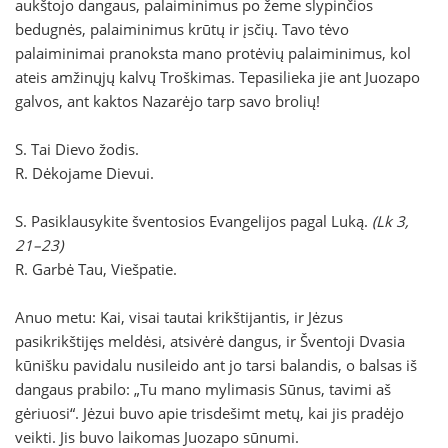
aukštojo dangaus, palaiminimus po žeme slypinčios
bedugnės, palaiminimus krūtų ir įsčių. Tavo tėvo
palaiminimai pranoksta mano protėvių palaiminimus, kol
ateis amžinųjų kalvų Troškimas. Tepasilieka jie ant Juozapo
galvos, ant kaktos Nazarėjo tarp savo brolių!
S. Tai Dievo žodis.
R. Dėkojame Dievui.
S. Pasiklausykite šventosios Evangelijos pagal Luką.
(Lk 3,
21–23)
R. Garbė Tau, Viešpatie.
Anuo metu: Kai, visai tautai krikštijantis, ir Jėzus
pasikrikštijęs meldėsi, atsivėrė dangus, ir Šventoji Dvasia
kūnišku pavidalu nusileido ant jo tarsi balandis, o balsas iš
dangaus prabilo: „Tu mano mylimasis Sūnus, tavimi aš
gėriuosi“. Jėzui buvo apie trisdešimt metų, kai jis pradėjo
veikti. Jis buvo laikomas Juozapo sūnumi.