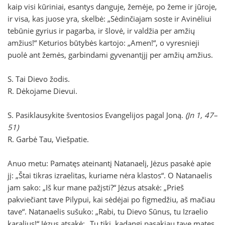
kaip visi kūriniai, esantys danguje, žemėje, po žeme ir jūroje,
ir visa, kas juose yra, skelbė: „Sėdinčiajam soste ir Avinėliui
tebūnie gyrius ir pagarba, ir šlovė, ir valdžia per amžių
amžius!“ Keturios būtybės kartojo: „Amen!“, o vyresnieji
puolė ant žemės, garbindami gyvenantįjį per amžių amžius.
S. Tai Dievo žodis.
R. Dėkojame Dievui.
S. Pasiklausykite šventosios Evangelijos pagal Joną.
(Jn 1, 47–
51)
R. Garbė Tau, Viešpatie.
Anuo metu: Pamatęs ateinantį Natanaelį, Jėzus pasakė apie
jį: „Štai tikras izraelitas, kuriame nėra klastos“. O Natanaelis
jam sako: „Iš kur mane pažįsti?“ Jėzus atsakė: „Prieš
pakviečiant tave Pilypui, kai sėdėjai po figmedžiu, aš mačiau
tave“. Natanaelis sušuko: „Rabi, tu Dievo Sūnus, tu Izraelio
karalius!“ Jėzus atsakė: „Tu tiki, kadangi pasakiau tave matęs