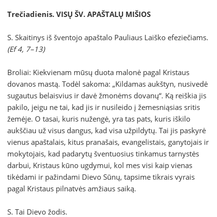
Trečiadienis. VISŲ ŠV. APAŠTALŲ MIŠIOS
S. Skaitinys iš šventojo apaštalo Pauliaus Laiško efeziečiams.
(Ef 4, 7–13)
Broliai: Kiekvienam mūsų duota malonė pagal Kristaus
dovanos mastą. Todėl sakoma: „Kildamas aukštyn, nusivedė
sugautus belaisvius ir davė žmonėms dovanų“. Ką reiškia jis
pakilo, jeigu ne tai, kad jis ir nusileido į žemesniąsias sritis
žemėje. O tasai, kuris nužengė, yra tas pats, kuris iškilo
aukščiau už visus dangus, kad visa užpildytų. Tai jis paskyrė
vienus apaštalais, kitus pranašais, evangelistais, ganytojais ir
mokytojais, kad padarytų šventuosius tinkamus tarnystės
darbui, Kristaus kūno ugdymui, kol mes visi kaip vienas
tikėdami ir pažindami Dievo Sūnų, tapsime tikrais vyrais
pagal Kristaus pilnatvės amžiaus saiką.
S. Tai Dievo žodis.