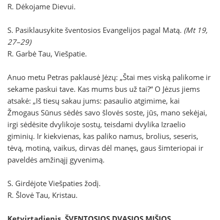
R. Dėkojame Dievui.
S. Pasiklausykite šventosios Evangelijos pagal Matą.
(Mt 19,
27–29)
R. Garbė Tau, Viešpatie.
Anuo metu Petras paklausė Jėzų: „Štai mes viską palikome ir
sekame paskui tave. Kas mums bus už tai?“ O Jėzus jiems
atsakė: „Iš tiesų sakau jums: pasaulio atgimime, kai
Žmogaus Sūnus sėdės savo šlovės soste, jūs, mano sekėjai,
irgi sėdėsite dvylikoje sostų, teisdami dvylika Izraelio
giminių. Ir kiekvienas, kas paliko namus, brolius, seseris,
tėvą, motiną, vaikus, dirvas dėl manęs, gaus šimteriopai ir
paveldės amžinąjį gyvenimą.
S. Girdėjote Viešpaties žodį.
R. Šlovė Tau, Kristau.
Ketvirtadienis. ŠVENTOSIOS DVASIOS MIŠIOS