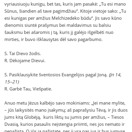
vyriausiuoju kunigu, bet tas, kuris jam pasakė: „Tu esi mano
Sūnus, šiandien aš tave pagimdžiau“. Kitoje vietoje sako: „Tu
esi kunigas per amžius Melchizedeko būdu“. Jis savo kūno
dienomis siuntė prašymus bei maldavimus su balsiu
šauksmu bei ašaromis į tą, kuris jį galėjo išgelbėti nuo
mirties, ir buvo išklausytas dėl savo pagarbumo.
S. Tai Dievo žodis.
R. Dėkojame Dievui.
S. Pasiklausykite šventosios Evangelijos pagal Joną.
(Jn 14,
15–21)
R. Garbė Tau, Viešpatie.
Anuo metu Jėzus kalbėjo savo mokiniams: „Jei mane mylite,
– jūs laikysitės mano įsakymų; aš paprašysiu Tėvą, ir jis duos
jums kitą Globėją,
kuris liktų su jumis per amžius, – Tiesos
Dvasią, kurios pasaulis neįstengia priimti, nes jos nemato ir
nepažįsta. O jūs ją pažįstate, nes ji yra pas jus ir bus jumyse.