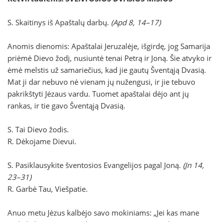
S. Skaitinys iš Apaštalų darbų.
(Apd 8, 14–17)
Anomis dienomis: Apaštalai Jeruzalėje, išgirdę, jog Samarija
priėmė Dievo žodį, nusiuntė tenai Petrą ir Joną. Šie atvyko ir
ėmė melstis už samariečius, kad jie gautų Šventąją Dvasią.
Mat ji dar nebuvo nė vienam jų nužengusi, ir jie tebuvo
pakrikštyti Jėzaus vardu. Tuomet apaštalai dėjo ant jų
rankas, ir tie gavo Šventąją Dvasią.
S. Tai Dievo žodis.
R. Dėkojame Dievui.
S. Pasiklausykite šventosios Evangelijos pagal Joną.
(Jn 14,
23–31)
R. Garbė Tau, Viešpatie.
Anuo metu Jėzus kalbėjo savo mokiniams: „Jei kas mane