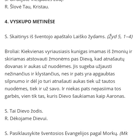
R. Šlovė Tau, Kristau.
4. VYSKUPO METINĖSE
S. Skaitinys iš šventojo apaštalo Laiško žydams.
(Žyd 5, 1–4)
Broliai: Kiekvienas vyriausiasis kunigas imamas iš žmonių ir
skiriamas atstovauti žmonėms pas Dievą, kad atnašautų
dovanas ir aukas už nuodėmes. Jis sugeba užjausti
nežinančius ir klystančius, nes ir pats yra apgaubtas
silpnumo ir dėl jo turi atnašauti aukas tiek už tautos
nuodėmes, tiek ir už savo. Ir niekas pats nepasiima tos
garbės, vien tik tas, kuris Dievo šaukiamas kaip Aaronas.
S. Tai Dievo žodis.
R. Dėkojame Dievui.
S. Pasiklausykite šventosios Evangelijos pagal Morkų.
(Mk