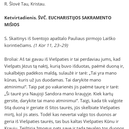
R. Šlovė Tau, Kristau.
Ketvirtadienis
. ŠVČ. EUCHARISTIJOS SAKRAMENTO
MIŠIOS
S. Skaitinys iš šventojo apaštalo Pauliaus pirmojo Laiško
korintiečiams.
(1 Kor 11, 23–29)
Broliai: Aš tai gavau iš Viešpaties ir tai perdaviau jums, kad
Viešpats Jėzus tą naktį, kurią buvo išduotas, paėmė duoną ir,
sukalbėjęs padėkos maldą, sulaužė ir tarė: „Tai yra mano
kūnas, kuris už jus duodamas. Tai darykite mano
atminimui“. Taip pat po vakarienės jis paėmė taurę ir tarė:
„Ši taurė yra Naujoji Sandora mano kraujyje. Kiek kartų
gersite, darykite tai mano atminimui“. Taigi, kada tik valgote
šitą duoną ir geriate iš šitos taurės, jūs skelbiate Viešpaties
mirtį, kol jis ateis. Todėl kas nevertai valgo tos duonos ar
geria iš Viešpaties taurės, tas bus kaltas Viešpaties Kūnu ir
Krauju. Teištiria žmogus pats save ir tada tevalgo tos duonos