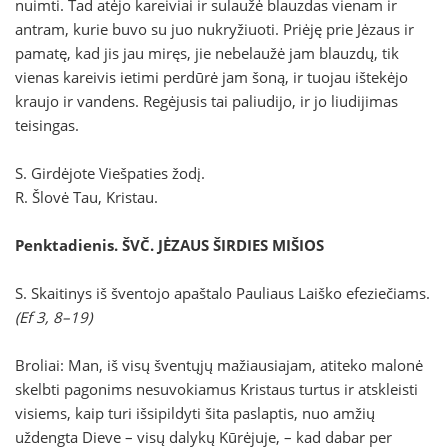
nuimti. Tad atėjo kareiviai ir sulaužė blauzdas vienam ir
antram, kurie buvo su juo nukryžiuoti. Priėję prie Jėzaus ir
pamatę, kad jis jau miręs, jie nebelaužė jam blauzdų, tik
vienas kareivis ietimi perdūrė jam šoną, ir tuojau ištekėjo
kraujo ir vandens. Regėjusis tai paliudijo, ir jo liudijimas
teisingas.
S. Girdėjote Viešpaties žodį.
R. Šlovė Tau, Kristau.
Penktadienis. ŠVČ. JĖZAUS ŠIRDIES MIŠIOS
S. Skaitinys iš šventojo apaštalo Pauliaus Laiško efeziečiams.
(Ef 3, 8–19)
Broliai: Man, iš visų šventųjų mažiausiajam, atiteko malonė
skelbti pagonims nesuvokiamus Kristaus turtus ir atskleisti
visiems, kaip turi išsipildyti šita paslaptis, nuo amžių
uždengta Dieve – visų dalykų Kūrėjuje, – kad dabar per