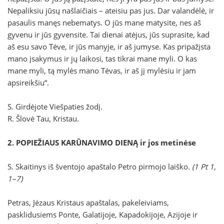
Nepaliksiu jūsų našlaičiais – ateisiu pas jus. Dar valandėlė, ir
pasaulis manęs nebematys. O jūs mane matysite, nes aš
gyvenu ir jūs gyvensite. Tai dienai atėjus, jūs suprasite, kad
aš esu savo Tėve, ir jūs manyje, ir aš jumyse. Kas pripažįsta
mano įsakymus ir jų laikosi, tas tikrai mane myli. O kas
mane myli, tą mylės mano Tėvas, ir aš jį mylėsiu ir jam
apsireikšiu“.
S. Girdėjote Viešpaties žodį.
R. Šlovė Tau, Kristau.
2. POPIEŽIAUS KARŪNAVIMO DIENĄ ir jos metinėse
S. Skaitinys iš šventojo apaštalo Petro pirmojo laiško.
(1 Pt 1,
1–7)
Petras, Jėzaus Kristaus apaštalas, pakeleiviams,
pasklidusiems Ponte, Galatijoje, Kapadokijoje, Azijoje ir