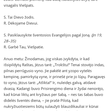
visagalis Viešpats.
S. Tai Dievo žodis.
R. Dėkojame Dievui.
S. Pasiklausykite šventosios Evangelijos pagal Joną.
(Jn 19,
28–35)
R. Garbė Tau, Viešpatie.
Anuo metu: Žinodamas, jog viskas įvykdyta, ir kad
išsipildytų Raštas, Jėzus tarė: „Trokštu!“ Tenai stovėjo indas,
pilnas perrūgusio vyno. Jie pakėlė ant yzopo vytelės
kempinę, pamirkytą vyne, ir prinešė prie jo lūpų. Paragavęs
to vyno, Jėzus tarė: „Atlikta!“ Ir, nuleidęs galvą, atidavė
dvasią. Kadangi buvo Prisirengimo diena ir žydai nenorėjo,
kad kūnai liktų ant kryžiaus per šabą, – nes tas šabas buvo
didelės šventės diena, – jie prašė Pilotą, kad
nukryžiuotiesiems būtų sulaužyti blauzdikauliai ir kūnai