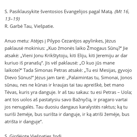
S. Pasiklausykite šventosios Evangelijos pagal Matą.
(Mt 16,
13–19)
R. Garbė Tau, Viešpatie.
Anuo metu: Atėjęs į Pilypo Cezarėjos apylinkes, Jėzus
paklausė mokinius: „Kuo žmonės laiko Žmogaus Sūnų?“ Jie
atsakė: „Vieni Jonu Krikštytoju, kiti Eliju, kiti Jeremiju ar dar
kuriuo iš pranašų“. Jis vėl paklausė: „O kuo jūs mane
laikote?“ Tada Simonas Petras atsakė: „Tu esi Mesijas, gyvojo
Dievo Sūnus!“ Jėzus jam tarė: „Palaimintas tu, Simonai, Jonos
sūnau, nes ne kūnas ir kraujas tai tau apreiškė, bet mano
Tėvas, kuris yra danguje. Ir aš tau sakau: tu esi Petras – Uola;
ant tos uolos aš pastatysiu savo Bažnyčią, ir pragaro vartai
jos nenugalės. Tau duosiu dangaus karalystės raktus; ką tu
suriši žemėje, bus surišta ir danguje, ir ką atriši žemėje, bus
atrišta ir danguje“.
S. Girdėjote Viešpaties žodį.