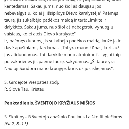
kentėdamas. Sakau jums, nuo šiol aš daugiau jos
nebevalgysiu, kolei ji išsipildys Dievo karalystėje“.Paėmęs
taurę, jis sukalbėjo padėkos maldą ir tarė: „Imkite ir
dalykitės. Sakau jums, nuo šiol aš nebegersiu vynuogių
vaisiaus, kolei ateis Dievo karalystė“.
Ir, paėmęs duonos, jis sukalbėjo padėkos maldą, laužė ją ir
davė apaštalams, tardamas: „Tai yra mano kūnas, kuris už
jus atiduodamas. Tai darykite mano atminimui“. Lygiai taip
po vakarienės jis paėmė taurę, sakydamas: „Ši taurė yra
Naujoji Sandora mano kraujyje, kuris už jus išliejamas“.
S. Girdėjote Viešpaties žodį.
R. Šlovė Tau, Kristau.
Penktadienis. ŠVENTOJO KRYŽIAUS MIŠIOS
S. Skaitinys iš šventojo apaštalo Pauliaus Laiško filipiečiams.
(Fil 2, 8–11)