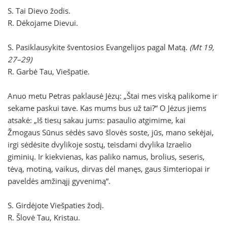
S. Tai Dievo žodis.
R. Dėkojame Dievui.
S. Pasiklausykite šventosios Evangelijos pagal Matą.
(Mt 19,
27–29)
R. Garbė Tau, Viešpatie.
Anuo metu Petras paklausė Jėzų: „Štai mes viską palikome ir
sekame paskui tave. Kas mums bus už tai?“ O Jėzus jiems
atsakė: „Iš tiesų sakau jums: pasaulio atgimime, kai
Žmogaus Sūnus sėdės savo šlovės soste, jūs, mano sekėjai,
irgi sėdėsite dvylikoje sostų, teisdami dvylika Izraelio
giminių. Ir kiekvienas, kas paliko namus, brolius, seseris,
tėvą, motiną, vaikus, dirvas dėl manęs, gaus šimteriopai ir
paveldės amžinąjį gyvenimą“.
S. Girdėjote Viešpaties žodį.
R. Šlovė Tau, Kristau.