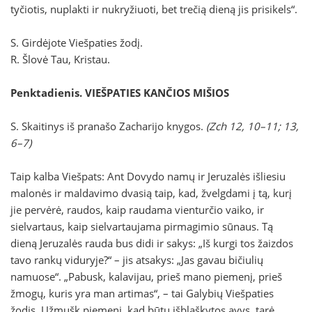
tyčiotis, nuplakti ir nukryžiuoti, bet trečią dieną jis prisikels“.
S. Girdėjote Viešpaties žodį.
R. Šlovė Tau, Kristau.
Penktadienis. VIEŠPATIES KANČIOS MIŠIOS
S. Skaitinys iš pranašo Zacharijo knygos.
(Zch 12, 10–11; 13,
6–7)
Taip kalba Viešpats: Ant Dovydo namų ir Jeruzalės išliesiu
malonės ir maldavimo dvasią taip, kad, žvelgdami į tą, kurį
jie pervėrė, raudos, kaip raudama vienturčio vaiko, ir
sielvartaus, kaip sielvartaujama pirmagimio sūnaus. Tą
dieną Jeruzalės rauda bus didi ir sakys: „Iš kurgi tos žaizdos
tavo rankų viduryje?“ – jis atsakys: „Jas gavau bičiulių
namuose“. „Pabusk, kalavijau, prieš mano piemenį, prieš
žmogų, kuris yra man artimas“, – tai Galybių Viešpaties
žodis. Užmušk piemenį, kad būtų išblaškytos avys, tarė