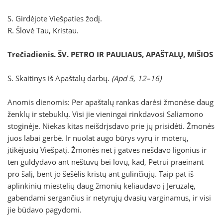
S. Girdėjote Viešpaties žodį.
R. Šlovė Tau, Kristau.
Trečiadienis
. ŠV. PETRO IR PAULIAUS, APAŠTALŲ, MIŠIOS
S. Skaitinys iš Apaštalų darbų.
(Apd 5, 12–16)
Anomis dienomis: Per apaštalų rankas darėsi žmonėse daug
ženklų ir stebuklų. Visi jie vieningai rinkdavosi Saliamono
stoginėje. Niekas kitas neišdrįsdavo prie jų prisidėti. Žmonės
juos labai gerbė. Ir nuolat augo būrys vyrų ir moterų,
įtikėjusių Viešpatį. Žmonės net į gatves nešdavo ligonius ir
ten guldydavo ant neštuvų bei lovų, kad, Petrui praeinant
pro šalį, bent jo šešėlis kristų ant gulinčiųjų. Taip pat iš
aplinkinių miestelių daug žmonių keliaudavo į Jeruzalę,
gabendami sergančius ir netyrųjų dvasių varginamus, ir visi
jie būdavo pagydomi.