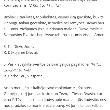
korintiečiams.
(2 Kor 13, 11 ir 13)
Broliai: Džiaukitės, tobulinkitės, vienas kitą guoskite, būkite
vieningi, taikiai gyvenkite, ir meilės bei ramybės Dievas bus
su jumis. Viešpaties Jėzaus Kristaus malonė, Dievo meilė ir
Šventosios Dvasios bendrystė tebūna su jumis visais. Amen.
S. Tai Dievo žodis.
R. Dėkojame Dievui.
S. Pasiklausykite šventosios Evangelijos pagal Joną.
(Jn 15,
26–27; 16, 1–4)
R. Garbė Tau, Viešpatie.
Anuo metu Jėzus kalbėjo savo mokiniams: „Kai ateis
Globėjas, kurį jums atsiųsiu nuo Tėvo, – Tiesos Dvasia, kuri
eina iš Tėvo, – jis toliau liudys apie mane. Ir jūs liudysite, nes
nuo pradžios su manimi esate buvę. Aš jums tai paskelbiau,