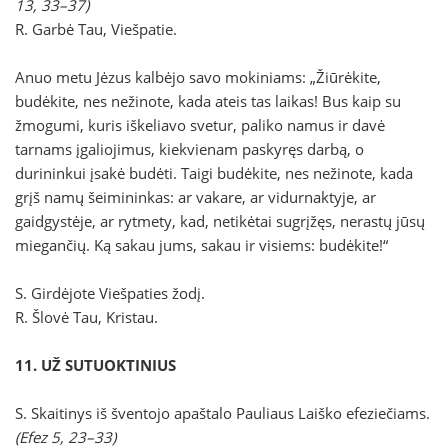
13, 33–37)
R. Garbė Tau, Viešpatie.
Anuo metu Jėzus kalbėjo savo mokiniams: „Žiūrėkite,
budėkite, nes nežinote, kada ateis tas laikas! Bus kaip su
žmogumi, kuris iškeliavo svetur, paliko namus ir davė
tarnams įgaliojimus, kiekvienam paskyręs darbą, o
durininkui įsakė budėti. Taigi budėkite, nes nežinote, kada
grįš namų šeimininkas: ar vakare, ar vidurnaktyje, ar
gaidgystėje, ar rytmety, kad, netikėtai sugrįžęs, nerastų jūsų
miegančių. Ką sakau jums, sakau ir visiems: budėkite!“
S. Girdėjote Viešpaties žodį.
R. Šlovė Tau, Kristau.
11. UŽ SUTUOKTINIUS
S. Skaitinys iš šventojo apaštalo Pauliaus Laiško efeziečiams.
(Efez 5, 23–33)