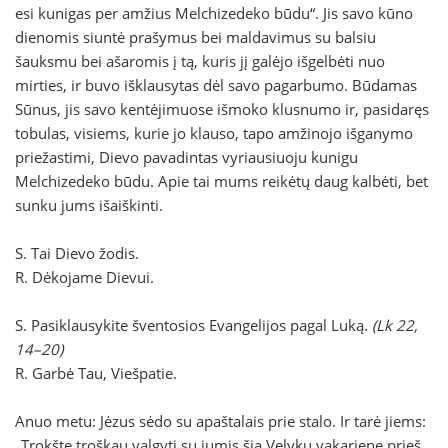
esi kunigas per amžius Melchizedeko būdu“. Jis savo kūno
dienomis siuntė prašymus bei maldavimus su balsiu
šauksmu bei ašaromis į tą, kuris jį galėjo išgelbėti nuo
mirties, ir buvo išklausytas dėl savo pagarbumo. Būdamas
Sūnus, jis savo kentėjimuose išmoko klusnumo ir, pasidaręs
tobulas, visiems, kurie jo klauso, tapo amžinojo išganymo
priežastimi, Dievo pavadintas vyriausiuoju kunigu
Melchizedeko būdu. Apie tai mums reikėtų daug kalbėti, bet
sunku jums išaiškinti.
S. Tai Dievo žodis.
R. Dėkojame Dievui.
S. Pasiklausykite šventosios Evangelijos pagal Luką.
(Lk 22,
14–20)
R. Garbė Tau, Viešpatie.
Anuo metu: Jėzus sėdo su apaštalais prie stalo. Ir tarė jiems:
„Trokšte troškau valgyti su jumis šią Velykų vakarienę prieš