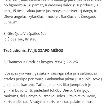
po figmedžiu? Tu pamatysi didesnių dalykų“. Ir pridūrė: „Iš
tiesų, iš tiesų sakau jums: jūs matysite atsivėrusį dangų ir
Dievo angelus, kylančius ir nusileidžiančius ant Žmogaus
Sūnaus“.
S. Girdėjote Viešpaties žodį.
R. Šlovė Tau, Kristau.
Trečiadienis. ŠV. JUOZAPO MIŠIOS
S. Skaitinys iš Pradžios knygos.
(Pr 49, 22–26)
Juozapas yra vaisinga šaka – vaisinga šaka prie šaltinio; jo
atžalos perlipa per mūrą. Lankininkai piktai jį užpuolė; šovė į
jį ir jį labai kamavo. Tačiau jo lankas liko įtemptas ir jo
ginklai buvo tvirti, padedant Jokūbo Dievo, Galingojo,
rankoms, dėl Ganytojo, Izraelio Uolos, – tavo tėvo Dievo,
kuris padės tau, Visagalio, kuris teiks tau palaiminimus