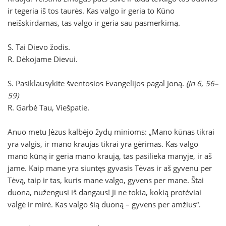
ir tegeria iš tos taurės. Kas valgo ir geria to Kūno
neišskirdamas, tas valgo ir geria sau pasmerkimą.
S. Tai Dievo žodis.
R. Dėkojame Dievui.
S. Pasiklausykite šventosios Evangelijos pagal Joną.
(Jn 6, 56–
59)
R. Garbė Tau, Viešpatie.
Anuo metu Jėzus kalbėjo žydų minioms: „Mano kūnas tikrai
yra valgis, ir mano kraujas tikrai yra gėrimas. Kas valgo
mano kūną ir geria mano kraują, tas pasilieka manyje, ir aš
jame. Kaip mane yra siuntęs gyvasis Tėvas ir aš gyvenu per
Tėvą, taip ir tas, kuris mane valgo, gyvens per mane. Štai
duona, nužengusi iš dangaus! Ji ne tokia, kokią protėviai
valgė ir mirė. Kas valgo šią duoną – gyvens per amžius“.