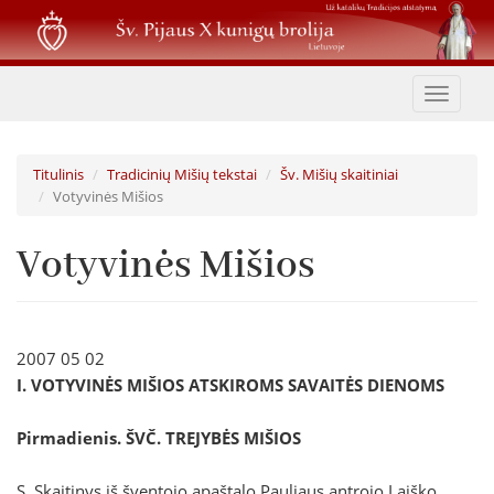
Pereiti
į
pagrindinį
turinį
Toggle
navigat
Titulinis
Tradicinių Mišių tekstai
Šv. Mišių skaitiniai
Votyvinės Mišios
Votyvinės Mišios
2007 05 02
I. VOTYVINĖS MIŠIOS ATSKIROMS SAVAITĖS DIENOMS
Pirmadienis. ŠVČ. TREJYBĖS MIŠIOS
S. Skaitinys iš šventojo apaštalo Pauliaus antrojo Laiško