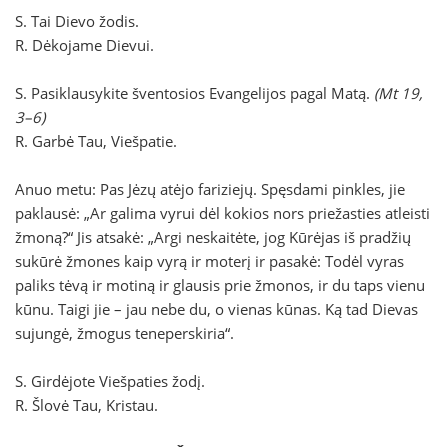
S. Tai Dievo žodis.
R. Dėkojame Dievui.
S. Pasiklausykite šventosios Evangelijos pagal Matą.
(Mt 19,
3–6)
R. Garbė Tau, Viešpatie.
Anuo metu: Pas Jėzų atėjo fariziejų. Spęsdami pinkles, jie
paklausė: „Ar galima vyrui dėl kokios nors priežasties atleisti
žmoną?“ Jis atsakė: „Argi neskaitėte, jog Kūrėjas iš pradžių
sukūrė žmones kaip vyrą ir moterį ir pasakė: Todėl vyras
paliks tėvą ir motiną ir glausis prie žmonos, ir du taps vienu
kūnu. Taigi jie – jau nebe du, o vienas kūnas. Ką tad Dievas
sujungė, žmogus teneperskiria“.
S. Girdėjote Viešpaties žodį.
R. Šlovė Tau, Kristau.