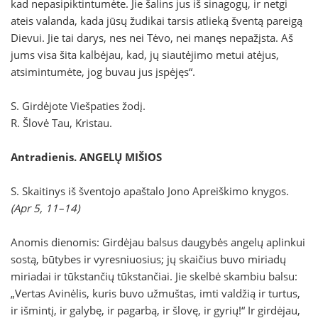
kad nepasipiktintumėte. Jie šalins jus iš sinagogų, ir netgi
ateis valanda, kada jūsų žudikai tarsis atlieką šventą pareigą
Dievui. Jie tai darys, nes nei Tėvo, nei manęs nepažįsta. Aš
jums visa šita kalbėjau, kad, jų siautėjimo metui atėjus,
atsimintumėte, jog buvau jus įspėjęs“.
S. Girdėjote Viešpaties žodį.
R. Šlovė Tau, Kristau.
Antradienis. ANGELŲ MIŠIOS
S. Skaitinys iš šventojo apaštalo Jono Apreiškimo knygos.
(Apr 5, 11–14)
Anomis dienomis: Girdėjau balsus daugybės angelų aplinkui
sostą, būtybes ir vyresniuosius; jų skaičius buvo miriadų
miriadai ir tūkstančių tūkstančiai. Jie skelbė skambiu balsu:
„Vertas Avinėlis, kuris buvo užmuštas, imti valdžią ir turtus,
ir išmintį, ir galybę, ir pagarbą, ir šlovę, ir gyrių!“ Ir girdėjau,