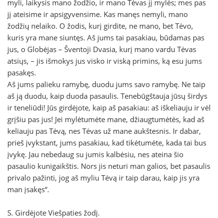
myli, laikysis mano žodžio, ir mano Tėvas jį mylės; mes pas
jį ateisime ir apsigyvensime. Kas manęs nemyli, mano
žodžių nelaiko. O žodis, kurį girdite, ne mano, bet Tėvo,
kuris yra mane siuntęs. Aš jums tai pasakiau, būdamas pas
jus, o Globėjas – Šventoji Dvasia, kurį mano vardu Tėvas
atsiųs, – jis išmokys jus visko ir viską primins, ką esu jums
pasakęs.
Aš jums palieku ramybę, duodu jums savo ramybę. Ne taip
aš ją duodu, kaip duoda pasaulis. Tenebūgštauja jūsų širdys
ir teneliūdi! Jūs girdėjote, kaip aš pasakiau: aš iškeliauju ir vėl
grįšiu pas jus! Jei mylėtumėte mane, džiaugtumėtės, kad aš
keliauju pas Tėvą, nes Tėvas už mane aukštesnis. Ir dabar,
prieš įvykstant, jums pasakiau, kad tikėtumėte, kada tai bus
įvykę. Jau nebedaug su jumis kalbėsiu, nes ateina šio
pasaulio kunigaikštis. Nors jis neturi man galios, bet pasaulis
privalo pažinti, jog aš myliu Tėvą ir taip darau, kaip jis yra
man įsakęs“.
S. Girdėjote Viešpaties žodį.