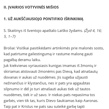
II. ĮVAIRIOS VOTYVINĖS MIŠIOS
1. UŽ AUKŠČIAUSIOJO PONTIFIKO IŠRINKIMĄ
S. Skaitinys iš šventojo apaštalo Laiško žydams.
(Žyd 4, 16;
5, 1–7)
Broliai: Visiškai pasitikėdami artinkimės prie malonės sosto,
kad patirtume gailestingumą ir rastume malonę gauti
pagalbą deramu laiku.
Juk kiekvienas vyriausiasis kunigas imamas iš žmonių ir
skiriamas atstovauti žmonėms pas Dievą, kad atnašautų
dovanas ir aukas už nuodėmes. Jis sugeba užjausti
nežinančius ir klystančius, nes ir pats yra apgaubtas
silpnumo ir dėl jo turi atnašauti aukas tiek už tautos
nuodėmes, tiek ir už savo. Ir niekas pats nepasiima tos
garbės, vien tik tas, kuris Dievo šaukiamas kaip Aaronas.
Taip pat ir Kristus ne pats sau suteikė garbę tapti