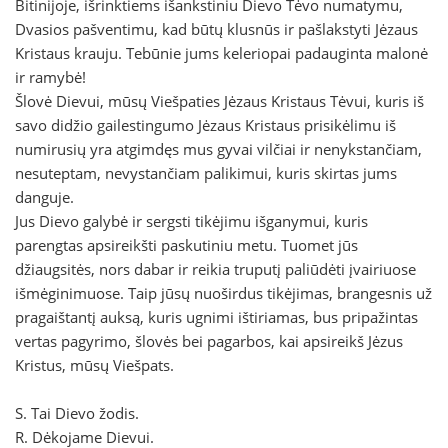
Bitinijoje, išrinktiems išankstiniu Dievo Tėvo numatymu,
Dvasios pašventimu, kad būtų klusnūs ir pašlakstyti Jėzaus
Kristaus krauju. Tebūnie jums keleriopai padauginta malonė
ir ramybė!
Šlovė Dievui, mūsų Viešpaties Jėzaus Kristaus Tėvui, kuris iš
savo didžio gailestingumo Jėzaus Kristaus prisikėlimu iš
numirusių yra atgimdęs mus gyvai vilčiai ir nenykstančiam,
nesuteptam, nevystančiam palikimui, kuris skirtas jums
danguje.
Jus Dievo galybė ir sergsti tikėjimu išganymui, kuris
parengtas apsireikšti paskutiniu metu. Tuomet jūs
džiaugsitės, nors dabar ir reikia truputį paliūdėti įvairiuose
išmėginimuose. Taip jūsų nuoširdus tikėjimas, brangesnis už
pragaištantį auksą, kuris ugnimi ištiriamas, bus pripažintas
vertas pagyrimo, šlovės bei pagarbos, kai apsireikš Jėzus
Kristus, mūsų Viešpats.
S. Tai Dievo žodis.
R. Dėkojame Dievui.