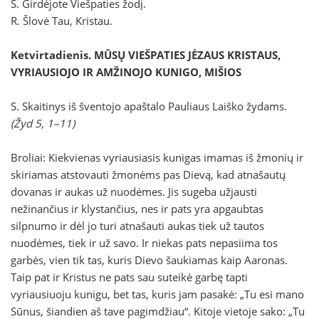
S. Girdėjote Viešpaties žodį.
R. Šlovė Tau, Kristau.
Ketvirtadienis
. MŪSŲ VIEŠPATIES JĖZAUS KRISTAUS,
VYRIAUSIOJO IR AMŽINOJO KUNIGO, MIŠIOS
S. Skaitinys iš šventojo apaštalo Pauliaus Laiško žydams.
(Žyd 5, 1–11)
Broliai: Kiekvienas vyriausiasis kunigas imamas iš žmonių ir
skiriamas atstovauti žmonėms pas Dievą, kad atnašautų
dovanas ir aukas už nuodėmes. Jis sugeba užjausti
nežinančius ir klystančius, nes ir pats yra apgaubtas
silpnumo ir dėl jo turi atnašauti aukas tiek už tautos
nuodėmes, tiek ir už savo. Ir niekas pats nepasiima tos
garbės, vien tik tas, kuris Dievo šaukiamas kaip Aaronas.
Taip pat ir Kristus ne pats sau suteikė garbę tapti
vyriausiuoju kunigu, bet tas, kuris jam pasakė: „Tu esi mano
Sūnus, šiandien aš tave pagimdžiau“. Kitoje vietoje sako: „Tu