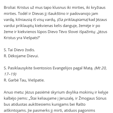
Broliai: Kristus už mus tapo klusnus iki mirties, iki kryžiaus
mirties. Todėl ir Dievas jį išaukštino ir padovanojo jam
vardą, kilniausią iš visų vardų,
(čia priklaupiama)
kad Jėzaus
vardui priklauptų kiekvienas kelis danguje, žemėje ir po
žeme ir kiekvienos lūpos Dievo Tėvo šlovei išpažintų: „Jėzus
Kristus yra Viešpats!“
S. Tai Dievo žodis.
R. Dėkojame Dievui.
S. Pasiklausykite šventosios Evangelijos pagal Matą.
(Mt 20,
17–19)
R. Garbė Tau, Viešpatie.
Anuo metu: Jėzus pasiėmė skyrium dvylika mokinių ir kelyje
kalbėjo jiems: „Štai keliaujame į Jeruzalę, ir Žmogaus Sūnus
bus atiduotas aukštiesiems kunigams bei Rašto
aiškintojams. Jie pasmerks jį mirti, atiduos pagonims