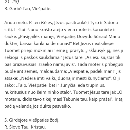
21–28)
R. Garbė Tau, Viešpatie.
Anuo metu: Iš ten išėjęs, Jėzus pasitraukė į Tyro ir Sidono
sritį. Ir štai iš ano krašto atėjo viena moteris kananietė ir
šaukė: „Pasigailėk manęs, Viešpatie, Dovydo Sūnau! Mano
dukterį baisiai kankina demonas!“ Bet Jėzus neatsiliepė.
Tuomet priėjo mokiniai ir ėmė jį prašyti: „Išklausyk ją, nes ji
sekioja iš paskos šaukdama!“ Jėzus tarė: „Aš esu siųstas tik
pas pražuvusias Izraelio namų avis“. Tada moteris pribėgusi
puolė ant žemės, maldaudama: „Viešpatie, padėk man!“ Jis
atsakė: „Nedera imti vaikų duoną ir mesti šunyčiams“. O ji
sako: „Taip, Viešpatie, bet ir šunyčiai ėda trupinius,
nukritusius nuo šeimininko stalo“. Tuomet Jėzus tarė jai: „O
moterie, didis tavo tikėjimas! Tebūnie tau, kaip prašai“. Ir tą
pačią valandą jos duktė pasveiko.
S. Girdėjote Viešpaties žodį.
R. Šlovė Tau, Kristau.