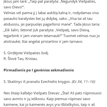
Jėzus jam tarė: „Taip pat parašyta: ‚Negundyk Viešpaties,
savo Dievo‘“.
Velnias vėl paima jį į labai aukštą kalną ir, rodydamas viso
pasaulio karalystes bei jų didybę, sako: „Visa tai aš tau
atiduosiu, jei parpuolęs pagarbinsi mane“. Tada Jėzus taria:
„Eik šalin, šėtone! Juk parašyta: ‚Viešpatį, savo Dievą,
tegarbink ir jam vienam tetarnauk!‘“ Tuomet velnias nuo jo
atsitraukė; štai angelai prisiartino ir jam tarnavo.
S. Girdėjote Viešpaties žodį.
R. Šlovė Tau, Kristau.
Pirmadienis po I gavėnios sekmadienio
S. Skaitinys iš pranašo Ezechielio knygos.
(Ez 34, 11–16)
Nes šitaip kalbėjo Viešpats Dievas: „Štai! Aš pats rūpinsiuosi
savo avimis ir jų ieškosiu. Kaip piemuo rūpinasi savo
kaimene, kai jo kaimenės avys yra išblaškytos, taip ir aš