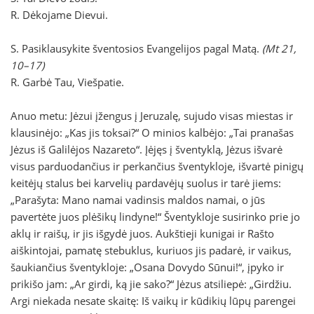
R. Dėkojame Dievui.
S. Pasiklausykite šventosios Evangelijos pagal Matą.
(Mt 21,
10–17)
R. Garbė Tau, Viešpatie.
Anuo metu: Jėzui įžengus į Jeruzalę, sujudo visas miestas ir
klausinėjo: „Kas jis toksai?“ O minios kalbėjo: „Tai pranašas
Jėzus iš Galilėjos Nazareto“. Įėjęs į šventyklą, Jėzus išvarė
visus parduodančius ir perkančius šventykloje, išvartė pinigų
keitėjų stalus bei karvelių pardavėjų suolus ir tarė jiems:
„Parašyta: Mano namai vadinsis maldos namai, o jūs
pavertėte juos plėšikų lindyne!“ Šventykloje susirinko prie jo
aklų ir raišų, ir jis išgydė juos. Aukštieji kunigai ir Rašto
aiškintojai, pamatę stebuklus, kuriuos jis padarė, ir vaikus,
šaukiančius šventykloje: „Osana Dovydo Sūnui!“, įpyko ir
prikišo jam: „Ar girdi, ką jie sako?“ Jėzus atsiliepė: „Girdžiu.
Argi niekada nesate skaitę: Iš vaikų ir kūdikių lūpų parengei