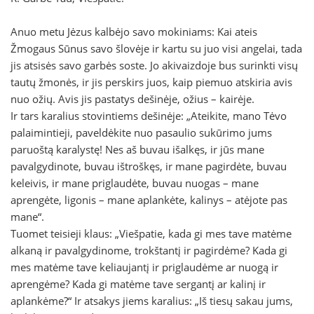
Anuo metu Jėzus kalbėjo savo mokiniams: Kai ateis
Žmogaus Sūnus savo šlovėje ir kartu su juo visi angelai, tada
jis atsisės savo garbės soste. Jo akivaizdoje bus surinkti visų
tautų žmonės, ir jis perskirs juos, kaip piemuo atskiria avis
nuo ožių. Avis jis pastatys dešinėje, ožius – kairėje.
Ir tars karalius stovintiems dešinėje: „Ateikite, mano Tėvo
palaimintieji, paveldėkite nuo pasaulio sukūrimo jums
paruoštą karalystę! Nes aš buvau išalkęs, ir jūs mane
pavalgydinote, buvau ištroškęs, ir mane pagirdėte, buvau
keleivis, ir mane priglaudėte, buvau nuogas – mane
aprengėte, ligonis – mane aplankėte, kalinys – atėjote pas
mane“.
Tuomet teisieji klaus: „Viešpatie, kada gi mes tave matėme
alkaną ir pavalgydinome, trokštantį ir pagirdėme? Kada gi
mes matėme tave keliaujantį ir priglaudėme ar nuogą ir
aprengėme? Kada gi matėme tave sergantį ar kalinį ir
aplankėme?“ Ir atsakys jiems karalius: „Iš tiesų sakau jums,