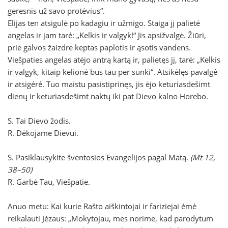
geresnis už savo protėvius“.
Elijas ten atsigulė po kadagiu ir užmigo. Staiga jį palietė
angelas ir jam tarė: „Kelkis ir valgyk!“ Jis apsižvalgė. Žiūri,
prie galvos žaizdre keptas paplotis ir ąsotis vandens.
Viešpaties angelas atėjo antrą kartą ir, palietęs jį, tarė: „Kelkis
ir valgyk, kitaip kelionė bus tau per sunki“. Atsikėlęs pavalgė
ir atsigėrė. Tuo maistu pasistiprinęs, jis ėjo keturiasdešimt
dienų ir keturiasdešimt naktų iki pat Dievo kalno Horebo.
S. Tai Dievo žodis.
R. Dėkojame Dievui.
S. Pasiklausykite šventosios Evangelijos pagal Matą.
(Mt 12,
38–50)
R. Garbė Tau, Viešpatie.
Anuo metu: Kai kurie Rašto aiškintojai ir fariziejai ėmė
reikalauti Jėzaus: „Mokytojau, mes norime, kad parodytum