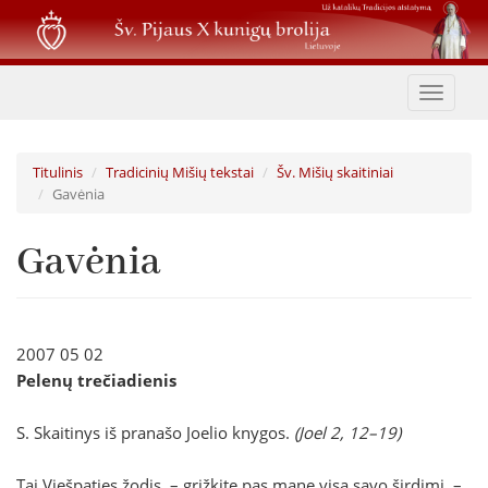
Pereiti
į
pagrindinį
turinį
Toggle
navigat
Titulinis
Tradicinių Mišių tekstai
Šv. Mišių skaitiniai
Gavėnia
Gavėnia
2007 05 02
Pelenų trečiadienis
S. Skaitinys iš pranašo Joelio knygos.
(Joel 2, 12–19)
Tai Viešpaties žodis, – grįžkite pas mane visa savo širdimi, –