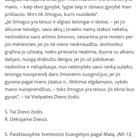
mano, – kaip tėvo gyvybė, lygiai taip ir sūnaus gyvybė man
priklauso. Mirs tik žmogus, kuris nusideda“.
„Jei žmogus yra teisus ir elgiasi teisingai ir teisiai, – jei jis
alkuose nevalgo, savo akių į Izraelio namų stabus nekelia,
neišniekina savo artimo žmonos, nesiartina prie moters per
jos mėnesines; jei jis nė vieno neskriaudžia, skolininkui
grąžina jo užstatą, nieko prievarta neatima, duona su alkanu
dalijasi, nuogą drabužiu dengia; jei jis už palūkanas
neskolina ir nelupikauja, nuo neteisybės savo ranką sulaiko,
teisingą nuosprendį daro žmonėms susiginčijus; jei jis
gyvena pagal mano įstatus ir, ištikimai elgdamasis, vykdo
mano nuosprendžius, – toks žmogus yra teisus. Jis tikrai bus
gyvas“, – tai Viešpaties Dievo žodis.
S. Tai Dievo žodis.
R. Dėkojame Dievui.
S. Pasiklausykite šventosios Evangelijos pagal Matą.
(Mt 15,