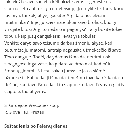
juk leidžia savo saulei tekėti blogiesiems ir geriesiems,
siunčia lietų ant teisiųjų ir neteisiųjų. Jei mylite tik tuos, kurie
jus myli, tai kokį atlygį gausite? Argi taip nesielgia ir
muitininkai?! Ir jeigu sveikinate tiktai savo brolius, kuo gi
viršijate kitus? Argi to nedaro ir pagonys?! Taigi būkite tokie
tobuli, kaip jūsų dangiškasis Tėvas yra tobulas.
Venkite daryti savo teisumo darbus žmonių akyse, kad
būtumėte jų matomi, antraip negausite užmokesčio iš savo
Tėvo danguje. Todėl, dalydamas išmaldą, netrimituok
sinagogose ir gatvėse, kaip daro veidmainiai, kad būtų
žmonių giriami. Iš tiesų sakau jums: jie jau atsiėmė
užmokestį. Kai tu daliji išmaldą, tenežino tavo kairė, ką daro
dešinė, kad tavo išmalda liktų slaptoje, o tavo Tėvas, regintis
slaptoje, tau atlygins.
S. Girdėjote Viešpaties žodį.
R. Šlovė Tau, Kristau.
Šeštadienis po Pelenų dienos