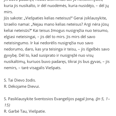
kuria jis nusikalto, ir dėl nuodėmės, kuria nusidėjo, – dėl jų
mirs.
Jūs sakote: „Viešpaties kelias neteisus!“ Gerai įsiklausykite,
Izraelio namai: „Nejau mano kelias neteisus? Argi nėra jūsų
keliai neteisūs?“ Kai teisus žmogus nusigręžia nuo teisumo,
elgiasi neteisingai, – jis dėl to mirs. Jis mirs dėl savo
neteisingumo. Ir kai nedorėlis nusigręžia nuo savo
nedorumo, daro, kas yra teisinga ir teisu, – jis išgelbės savo
gyvybę. Dėl to, kad susiprato ir nusigręžė nuo visų
nusikaltimų, kuriuos buvo padaręs, tikrai jis bus gyvas, – jis
nemirs, – tarė visagalis Viešpats.
S. Tai Dievo žodis.
R. Dėkojame Dievui.
S. Pasiklausykite šventosios Evangelijos pagal Joną.
(Jn 5, 1–
15)
R. Garbė Tau, Viešpatie.