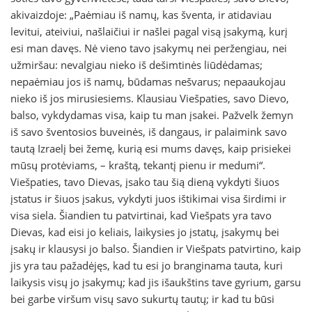
akivaizdoje: „Paėmiau iš namų, kas šventa, ir atidaviau
levitui, ateiviui, našlaičiui ir našlei pagal visą įsakymą, kurį
esi man davęs. Nė vieno tavo įsakymų nei peržengiau, nei
užmiršau: nevalgiau nieko iš dešimtinės liūdėdamas;
nepaėmiau jos iš namų, būdamas nešvarus; nepaaukojau
nieko iš jos mirusiesiems. Klausiau Viešpaties, savo Dievo,
balso, vykdydamas visa, kaip tu man įsakei. Pažvelk žemyn
iš savo šventosios buveinės, iš dangaus, ir palaimink savo
tautą Izraelį bei žemę, kurią esi mums davęs, kaip prisiekei
mūsų protėviams, – kraštą, tekantį pienu ir medumi“.
Viešpaties, tavo Dievas, įsako tau šią dieną vykdyti šiuos
įstatus ir šiuos įsakus, vykdyti juos ištikimai visa širdimi ir
visa siela. Šiandien tu patvirtinai, kad Viešpats yra tavo
Dievas, kad eisi jo keliais, laikysies jo įstatų, įsakymų bei
įsakų ir klausysi jo balso. Šiandien ir Viešpats patvirtino, kaip
jis yra tau pažadėjęs, kad tu esi jo branginama tauta, kuri
laikysis visų jo įsakymų; kad jis išaukštins tave gyrium, garsu
bei garbe viršum visų savo sukurtų tautų; ir kad tu būsi