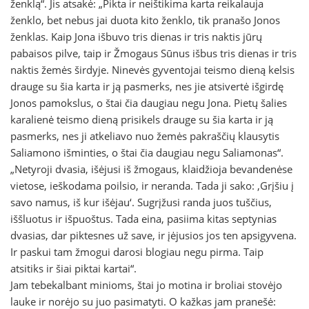
ženklą“. Jis atsakė: „Pikta ir neištikima karta reikalauja
ženklo, bet nebus jai duota kito ženklo, tik pranašo Jonos
ženklas. Kaip Jona išbuvo tris dienas ir tris naktis jūrų
pabaisos pilve, taip ir Žmogaus Sūnus išbus tris dienas ir tris
naktis žemės širdyje. Ninevės gyventojai teismo dieną kelsis
drauge su šia karta ir ją pasmerks, nes jie atsivertė išgirdę
Jonos pamokslus, o štai čia daugiau negu Jona. Pietų šalies
karalienė teismo dieną prisikels drauge su šia karta ir ją
pasmerks, nes ji atkeliavo nuo žemės pakraščių klausytis
Saliamono išminties, o štai čia daugiau negu Saliamonas“.
„Netyroji dvasia, išėjusi iš žmogaus, klaidžioja bevandenėse
vietose, ieškodama poilsio, ir neranda. Tada ji sako: ‚Grįšiu į
savo namus, iš kur išėjau‘. Sugrįžusi randa juos tuščius,
iššluotus ir išpuoštus. Tada eina, pasiima kitas septynias
dvasias, dar piktesnes už save, ir įėjusios jos ten apsigyvena.
Ir paskui tam žmogui darosi blogiau negu pirma. Taip
atsitiks ir šiai piktai kartai“.
Jam tebekalbant minioms, štai jo motina ir broliai stovėjo
lauke ir norėjo su juo pasimatyti. O kažkas jam pranešė: