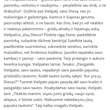
pasninku, verksmu ir raudojimu, – perplėškite sau širdį, o ne
drabužius“. Grįžkite pas Viešpatį, savo Dievą, nes jis
maloningas ir gailestingas, kantrus ir kupinas gerumo,
pasiruošęs atleisti, o ne bausti. Kas žino, kad jis vėl neatleis
ir neatsiųs palaiminimo – grūdų atnašų ir liejamųjų aukų
Viešpačiui, jūsų Dievui? Pūskite ragą Sione, paskelbkite
pasninką, sušaukite iškilmei bendriją! Sutelkite tautą,
paaiškinkite susirinkimui, sukvieskite senelius, surinkite
mažutėlius, net žindomus kūdikius. Jaunikis tepalieka savo
kambarį ir jaunoji – savo pavėsinę. Tarp prieangio ir aukuro
teverkia kunigai, Viešpaties tarnai. Tesako: „Pasigailėk,
Viešpatie, savo tautos, nepadaryk savo paveldo pajuoka,
priežodžiu tautoms. Kodėl tautos turėtų sakyti: 'Kur yra jų
Dievas?'“ Tuomet Viešpats pajuto pavydą dėl savo krašto ir
pasigailėjo savo tautos. Atsakydamas savo tautai, Viešpats
tarė: „Tikėkite manimi, siųsiu jums grūdų, naujo vyno,
aliejaus, ir būsite sotūs. Niekuomet nebedarysiu jūsų
pajuoka tautoms“. Taip kalba visagalis Viešpats.