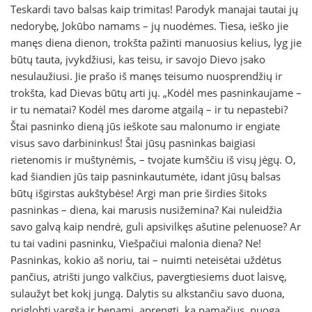
Teskardi tavo balsas kaip trimitas! Parodyk manajai tautai jų
nedorybę, Jokūbo namams – jų nuodėmes. Tiesa, ieško jie
manęs diena dienon, trokšta pažinti manuosius kelius, lyg jie
būtų tauta, įvykdžiusi, kas teisu, ir savojo Dievo įsako
nesulaužiusi. Jie prašo iš manęs teisumo nuosprendžių ir
trokšta, kad Dievas būtų arti jų. „Kodėl mes pasninkaujame –
ir tu nematai? Kodėl mes darome atgailą – ir tu nepastebi?
Štai pasninko dieną jūs ieškote sau malonumo ir engiate
visus savo darbininkus! Štai jūsų pasninkas baigiasi
rietenomis ir muštynėmis, – tvojate kumščiu iš visų jėgų. O,
kad šiandien jūs taip pasninkautumėte, idant jūsų balsas
būtų išgirstas aukštybėse! Argi man prie širdies šitoks
pasninkas – diena, kai marusis nusižemina? Kai nuleidžia
savo galvą kaip nendrė, guli apsivilkęs ašutine pelenuose? Ar
tu tai vadini pasninku, Viešpačiui malonia diena? Ne!
Pasninkas, kokio aš noriu, tai – nuimti neteisėtai uždėtus
pančius, atrišti jungo valkčius, pavergtiesiems duot laisvę,
sulaužyt bet kokį jungą. Dalytis su alkstančiu savo duona,
priglobti vargšą ir benamį, aprengti, ką pamačius, nuogą,