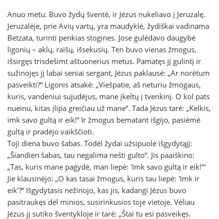
Anuo metu: Buvo žydų šventė, ir Jėzus nukeliavo į Jeruzalę.
Jeruzalėje, prie Avių vartų, yra maudyklė, žydiškai vadinama
Betzata, turinti penkias stogines. Jose gulėdavo daugybė
ligonių – aklų, raišų, išsekusių. Ten buvo vienas žmogus,
išsirgęs trisdešimt aštuonerius metus. Pamatęs jį gulintį ir
sužinojęs jį labai seniai sergant, Jėzus paklausė: „Ar norėtum
pasveikti?“ Ligonis atsakė: „Viešpatie, aš neturiu žmogaus,
kuris, vandeniui sujudėjus, mane įkeltų į tvenkinį. O kol pats
nueinu, kitas įlipa greičiau už mane“. Tada Jėzus tarė: „Kelkis,
imk savo gultą ir eik!“ Ir žmogus bematant išgijo, pasiėmė
gultą ir pradėjo vaikščioti.
Toji diena buvo šabas. Todėl žydai užsipuolė išgydytąjį:
„Šiandien šabas, tau negalima nešti gulto“. Jis paaiškino:
„Tas, kuris mane pagydė, man liepė: 'Imk savo gultą ir eik!'“
Jie klausinėjo: „O kas tasai žmogus, kuris tau liepė: 'Imk ir
eik'?“ Išgydytasis nežinojo, kas jis, kadangi Jėzus buvo
pasitraukęs dėl minios, susirinkusios toje vietoje. Vėliau
Jėzus jį sutiko šventykloje ir tarė: „Štai tu esi pasveikęs.