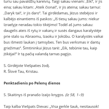
turiu sau pavaldžių kareivių. Taigi sakau vienam: ‚Eik!‘, ir jis
eina; sakau kitam: ‚Ateik čionai!‘, ir jis ateina; sakau tarnui:
‚Daryk tai!‘, ir jis daro“. Tai girdėdamas, Jėzus stebėjosi ir
kalbėjo einantiems iš paskos: „Iš tiesų sakau jums: niekur
Izraelyje neradau tokio tikėjimo! Todėl aš jums sakau:
daugelis ateis iš rytų ir vakarų ir susės dangaus karalystėje
prie stalo su Abraomu, Izaoku ir Jokūbu. O karalystės vaikai
bus išmesti laukan į tamsybes. Ten bus verksmas ir dantų
griežimas“. Šimtininkui Jėzus tarė: „Eik, tebūnie tau, kaip
įtikėjai!“ Ir tą pačią valandą tarnas pagijo.
S. Girdėjote Viešpaties žodį.
R. Šlovė Tau, Kristau.
Penktadienis po Pelenų dienos
S. Skaitinys iš pranašo Izaijo knygos.
(Iz 58, 1–9)
Taip kalba Viešpats Dievas: „Visa gerkle šauk, nesitausok!