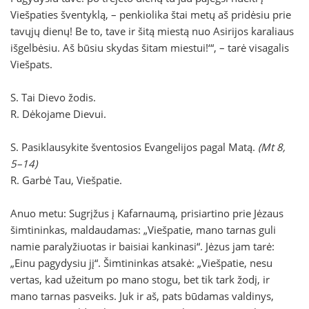
Viešpaties šventyklą, – penkiolika štai metų aš pridėsiu prie
tavųjų dienų! Be to, tave ir šitą miestą nuo Asirijos karaliaus
išgelbėsiu. Aš būsiu skydas šitam miestui!‘“, – tarė visagalis
Viešpats.
S. Tai Dievo žodis.
R. Dėkojame Dievui.
S. Pasiklausykite šventosios Evangelijos pagal Matą.
(Mt 8,
5–14)
R. Garbė Tau, Viešpatie.
Anuo metu: Sugrįžus į Kafarnaumą, prisiartino prie Jėzaus
šimtininkas, maldaudamas: „Viešpatie, mano tarnas guli
namie paralyžiuotas ir baisiai kankinasi“. Jėzus jam tarė:
„Einu pagydysiu jį“. Šimtininkas atsakė: „Viešpatie, nesu
vertas, kad užeitum po mano stogu, bet tik tark žodį, ir
mano tarnas pasveiks. Juk ir aš, pats būdamas valdinys,