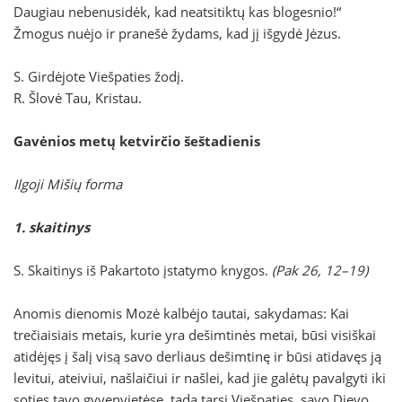
Daugiau nebenusidėk, kad neatsitiktų kas blogesnio!“
Žmogus nuėjo ir pranešė žydams, kad jį išgydė Jėzus.
S. Girdėjote Viešpaties žodį.
R. Šlovė Tau, Kristau.
Gavėnios metų ketvirčio šeštadienis
Ilgoji Mišių forma
1. skaitinys
S. Skaitinys iš Pakartoto įstatymo knygos.
(Pak 26, 12–19)
Anomis dienomis Mozė kalbėjo tautai, sakydamas: Kai
trečiaisiais metais, kurie yra dešimtinės metai, būsi visiškai
atidėjęs į šalį visą savo derliaus dešimtinę ir būsi atidavęs ją
levitui, ateiviui, našlaičiui ir našlei, kad jie galėtų pavalgyti iki
soties tavo gyvenvietėse, tada tarsi Viešpaties, savo Dievo,