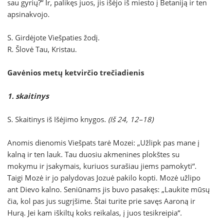
sau gyrių?“ Ir, palikęs juos, jis išėjo iš miesto į Betaniją ir ten
apsinakvojo.
S. Girdėjote Viešpaties žodį.
R. Šlovė Tau, Kristau.
Gavėnios metų ketvirčio trečiadienis
1. skaitinys
S. Skaitinys iš Išėjimo knygos.
(Iš 24, 12–18)
Anomis dienomis Viešpats tarė Mozei: „Užlipk pas mane į
kalną ir ten lauk. Tau duosiu akmenines plokštes su
mokymu ir įsakymais, kuriuos surašiau jiems pamokyti“.
Taigi Mozė ir jo palydovas Jozuė pakilo kopti. Mozė užlipo
ant Dievo kalno. Seniūnams jis buvo pasakęs: „Laukite mūsų
čia, kol pas jus sugrįšime. Štai turite prie savęs Aaroną ir
Hurą. Jei kam iškiltų koks reikalas, į juos tesikreipia“.