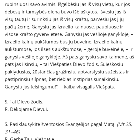
rūpinsiuosi savo avimis. Išgelbėsiu jas iš visų vietų, kur jos
debesų ir tamsybės dieną buvo išblaškytos. Išvesiu jas iš
visų tautų ir surinksiu jas iš visų kraštų, parvesiu jas į jų
pačių žemę. Ganysiu jas Izraelio kalnuose, paupiuose ir
visose krašto gyvenvietėse. Ganysiu jas vešlioje ganykloje, –
Izraelio kalnų aukštumos bus jų buveinė. Izraelio kalnų
aukštumose, jos ilsėsis aukštumose, – geroje buveinėje, – ir
ganysis vešlioje ganykloje. Aš pats ganysiu savo kaimenę, aš
pats jas ilsinsiu, – tai Viešpaties Dievo žodis. Suieškosiu
paklydusias, žūstančias grąžinsiu, aptvarstysiu sužeistas ir
pastiprinsiu silpnas, bet riebias ir stiprias sunaikinsiu.
Ganysiu jas teisingumu!“, – kalba visagalis Viešpats.
S. Tai Dievo žodis.
R. Dėkojame Dievui.
S. Pasiklausykite šventosios Evangelijos pagal Matą.
(Mt 25,
31–46)
R. Garbė Tau, Viešpatie.