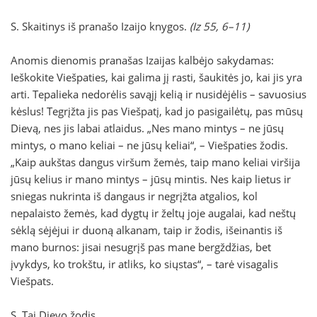
S. Skaitinys iš pranašo Izaijo knygos.
(Iz 55, 6–11)
Anomis dienomis pranašas Izaijas kalbėjo sakydamas:
Ieškokite Viešpaties, kai galima jį rasti, šaukitės jo, kai jis yra
arti. Tepalieka nedorėlis savąjį kelią ir nusidėjėlis – savuosius
kėslus! Tegrįžta jis pas Viešpatį, kad jo pasigailėtų, pas mūsų
Dievą, nes jis labai atlaidus. „Nes mano mintys – ne jūsų
mintys, o mano keliai – ne jūsų keliai“, – Viešpaties žodis.
„Kaip aukštas dangus viršum žemės, taip mano keliai viršija
jūsų kelius ir mano mintys – jūsų mintis. Nes kaip lietus ir
sniegas nukrinta iš dangaus ir negrįžta atgalios, kol
nepalaisto žemės, kad dygtų ir želtų joje augalai, kad neštų
sėklą sėjėjui ir duoną alkanam, taip ir žodis, išeinantis iš
mano burnos: jisai nesugrįš pas mane bergždžias, bet
įvykdys, ko trokštu, ir atliks, ko siųstas“, – tarė visagalis
Viešpats.
S. Tai Dievo žodis.