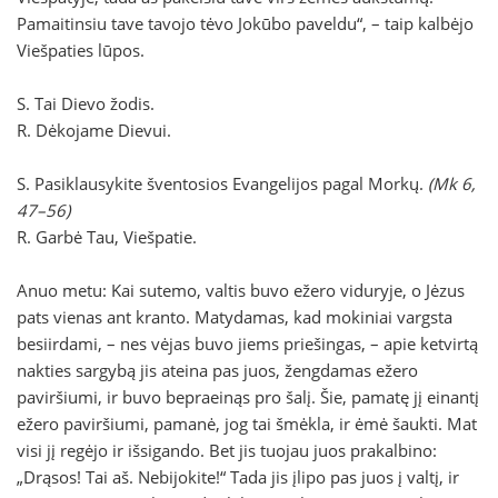
Pamaitinsiu tave tavojo tėvo Jokūbo paveldu“, – taip kalbėjo
Viešpaties lūpos.
S. Tai Dievo žodis.
R. Dėkojame Dievui.
S. Pasiklausykite šventosios Evangelijos pagal Morkų.
(Mk 6,
47–56)
R. Garbė Tau, Viešpatie.
Anuo metu: Kai sutemo, valtis buvo ežero viduryje, o Jėzus
pats vienas ant kranto. Matydamas, kad mokiniai vargsta
besiirdami, – nes vėjas buvo jiems priešingas, – apie ketvirtą
nakties sargybą jis ateina pas juos, žengdamas ežero
paviršiumi, ir buvo bepraeinąs pro šalį. Šie, pamatę jį einantį
ežero paviršiumi, pamanė, jog tai šmėkla, ir ėmė šaukti. Mat
visi jį regėjo ir išsigando. Bet jis tuojau juos prakalbino:
„Drąsos! Tai aš. Nebijokite!“ Tada jis įlipo pas juos į valtį, ir