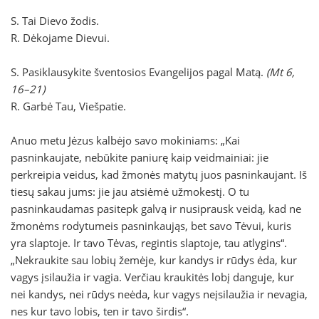
S. Tai Dievo žodis.
R. Dėkojame Dievui.
S. Pasiklausykite šventosios Evangelijos pagal Matą.
(Mt 6,
16–21)
R. Garbė Tau, Viešpatie.
Anuo metu Jėzus kalbėjo savo mokiniams: „Kai
pasninkaujate, nebūkite paniurę kaip veidmainiai: jie
perkreipia veidus, kad žmonės matytų juos pasninkaujant. Iš
tiesų sakau jums: jie jau atsiėmė užmokestį. O tu
pasninkaudamas pasitepk galvą ir nusiprausk veidą, kad ne
žmonėms rodytumeis pasninkaująs, bet savo Tėvui, kuris
yra slaptoje. Ir tavo Tėvas, regintis slaptoje, tau atlygins“.
„Nekraukite sau lobių žemėje, kur kandys ir rūdys ėda, kur
vagys įsilaužia ir vagia. Verčiau kraukitės lobį danguje, kur
nei kandys, nei rūdys neėda, kur vagys neįsilaužia ir nevagia,
nes kur tavo lobis, ten ir tavo širdis“.