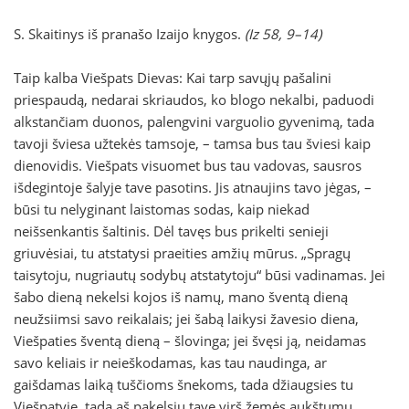
S. Skaitinys iš pranašo Izaijo knygos.
(Iz 58, 9–14)
Taip kalba Viešpats Dievas: Kai tarp savųjų pašalini
priespaudą, nedarai skriaudos, ko blogo nekalbi, paduodi
alkstančiam duonos, palengvini varguolio gyvenimą, tada
tavoji šviesa užtekės tamsoje, – tamsa bus tau šviesi kaip
dienovidis. Viešpats visuomet bus tau vadovas, sausros
išdegintoje šalyje tave pasotins. Jis atnaujins tavo jėgas, –
būsi tu nelyginant laistomas sodas, kaip niekad
neišsenkantis šaltinis. Dėl tavęs bus prikelti senieji
griuvėsiai, tu atstatysi praeities amžių mūrus. „Spragų
taisytoju, nugriautų sodybų atstatytoju“ būsi vadinamas. Jei
šabo dieną nekelsi kojos iš namų, mano šventą dieną
neužsiimsi savo reikalais; jei šabą laikysi žavesio diena,
Viešpaties šventą dieną – šlovinga; jei švęsi ją, neidamas
savo keliais ir neieškodamas, kas tau naudinga, ar
gaišdamas laiką tuščioms šnekoms, tada džiaugsies tu
Viešpatyje, tada aš pakelsiu tave virš žemės aukštumų.