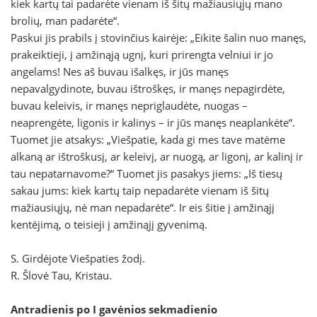
kiek kartų tai padarėte vienam iš šitų mažiausiųjų mano
brolių, man padarėte“.
Paskui jis prabils į stovinčius kairėje: „Eikite šalin nuo manęs,
prakeiktieji, į amžinąją ugnį, kuri prirengta velniui ir jo
angelams! Nes aš buvau išalkęs, ir jūs manęs
nepavalgydinote, buvau ištroškęs, ir manęs nepagirdėte,
buvau keleivis, ir manęs nepriglaudėte, nuogas –
neaprengėte, ligonis ir kalinys – ir jūs manęs neaplankėte“.
Tuomet jie atsakys: „Viešpatie, kada gi mes tave matėme
alkaną ar ištroškusį, ar keleivį, ar nuogą, ar ligonį, ar kalinį ir
tau nepatarnavome?“ Tuomet jis pasakys jiems: „Iš tiesų
sakau jums: kiek kartų taip nepadarėte vienam iš šitų
mažiausiųjų, nė man nepadarėte“. Ir eis šitie į amžinąjį
kentėjimą, o teisieji į amžinąjį gyvenimą.
S. Girdėjote Viešpaties žodį.
R. Šlovė Tau, Kristau.
Antradienis po I gavėnios sekmadienio