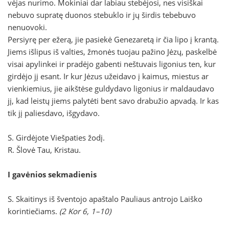
vėjas nurimo. Mokiniai dar labiau stebėjosi, nes visiškai
nebuvo supratę duonos stebuklo ir jų širdis tebebuvo
nenuovoki.
Persiyrę per ežerą, jie pasiekė Genezaretą ir čia lipo į krantą.
Jiems išlipus iš valties, žmonės tuojau pažino Jėzų, paskelbė
visai apylinkei ir pradėjo gabenti neštuvais ligonius ten, kur
girdėjo jį esant. Ir kur Jėzus užeidavo į kaimus, miestus ar
vienkiemius, jie aikštėse guldydavo ligonius ir maldaudavo
jį, kad leistų jiems palytėti bent savo drabužio apvadą. Ir kas
tik jį paliesdavo, išgydavo.
S. Girdėjote Viešpaties žodį.
R. Šlovė Tau, Kristau.
I gavėnios sekmadienis
S. Skaitinys iš šventojo apaštalo Pauliaus antrojo Laiško
korintiečiams.
(2 Kor 6, 1–10)