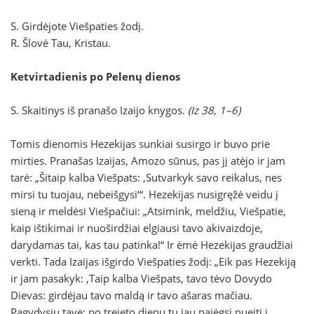
S. Girdėjote Viešpaties žodį.
R. Šlovė Tau, Kristau.
Ketvirtadienis po Pelenų dienos
S. Skaitinys iš pranašo Izaijo knygos.
(Iz 38, 1–6)
Tomis dienomis Hezekijas sunkiai susirgo ir buvo prie
mirties. Pranašas Izaijas, Amozo sūnus, pas jį atėjo ir jam
tarė: „Šitaip kalba Viešpats: ‚Sutvarkyk savo reikalus, nes
mirsi tu tuojau, nebeišgysi‘“. Hezekijas nusigręžė veidu į
sieną ir meldėsi Viešpačiui: „Atsimink, meldžiu, Viešpatie,
kaip ištikimai ir nuoširdžiai elgiausi tavo akivaizdoje,
darydamas tai, kas tau patinka!“ Ir ėmė Hezekijas graudžiai
verkti. Tada Izaijas išgirdo Viešpaties žodį: „Eik pas Hezekiją
ir jam pasakyk: ‚Taip kalba Viešpats, tavo tėvo Dovydo
Dievas: girdėjau tavo maldą ir tavo ašaras mačiau.
Pagydysiu tave: po trejeto dienų tu jau pajėgsi nueiti į