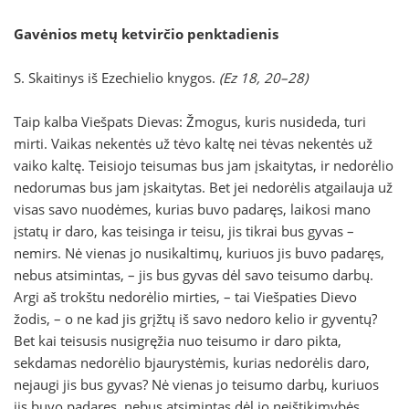
Gavėnios metų ketvirčio penktadienis
S. Skaitinys iš Ezechielio knygos.
(Ez 18, 20–28)
Taip kalba Viešpats Dievas: Žmogus, kuris nusideda, turi
mirti. Vaikas nekentės už tėvo kaltę nei tėvas nekentės už
vaiko kaltę. Teisiojo teisumas bus jam įskaitytas, ir nedorėlio
nedorumas bus jam įskaitytas. Bet jei nedorėlis atgailauja už
visas savo nuodėmes, kurias buvo padaręs, laikosi mano
įstatų ir daro, kas teisinga ir teisu, jis tikrai bus gyvas –
nemirs. Nė vienas jo nusikaltimų, kuriuos jis buvo padaręs,
nebus atsimintas, – jis bus gyvas dėl savo teisumo darbų.
Argi aš trokštu nedorėlio mirties, – tai Viešpaties Dievo
žodis, – o ne kad jis grįžtų iš savo nedoro kelio ir gyventų?
Bet kai teisusis nusigręžia nuo teisumo ir daro pikta,
sekdamas nedorėlio bjaurystėmis, kurias nedorėlis daro,
nejaugi jis bus gyvas? Nė vienas jo teisumo darbų, kuriuos
jis buvo padaręs, nebus atsimintas dėl jo neištikimybės,