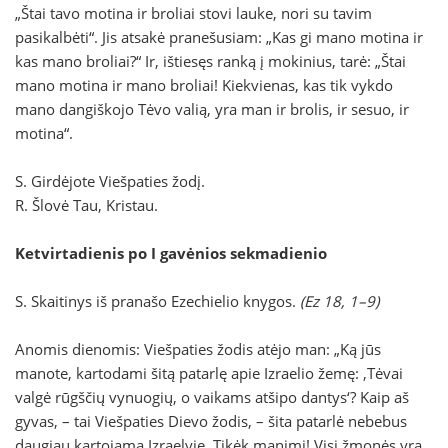
„Štai tavo motina ir broliai stovi lauke, nori su tavim
pasikalbėti“. Jis atsakė pranešusiam: „Kas gi mano motina ir
kas mano broliai?“ Ir, ištiesęs ranką į mokinius, tarė: „Štai
mano motina ir mano broliai! Kiekvienas, kas tik vykdo
mano dangiškojo Tėvo valią, yra man ir brolis, ir sesuo, ir
motina“.
S. Girdėjote Viešpaties žodį.
R. Šlovė Tau, Kristau.
Ketvirtadienis po I gavėnios sekmadienio
S. Skaitinys iš pranašo Ezechielio knygos.
(Ez 18, 1–9)
Anomis dienomis: Viešpaties žodis atėjo man: „Ką jūs
manote, kartodami šitą patarlę apie Izraelio žemę: ‚Tėvai
valgė rūgščių vynuogių, o vaikams atšipo dantys‘? Kaip aš
gyvas, – tai Viešpaties Dievo žodis, – šita patarlė nebebus
daugiau kartojama Izraelyje. Tikėk manimi! Visi žmonės yra