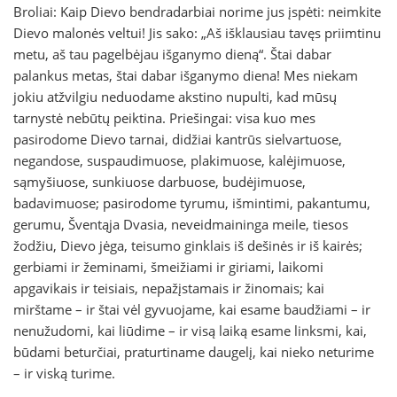
Broliai: Kaip Dievo bendradarbiai norime jus įspėti: neimkite
Dievo malonės veltui! Jis sako: „Aš išklausiau tavęs priimtinu
metu, aš tau pagelbėjau išganymo dieną“. Štai dabar
palankus metas, štai dabar išganymo diena! Mes niekam
jokiu atžvilgiu neduodame akstino nupulti, kad mūsų
tarnystė nebūtų peiktina. Priešingai: visa kuo mes
pasirodome Dievo tarnai, didžiai kantrūs sielvartuose,
negandose, suspaudimuose, plakimuose, kalėjimuose,
sąmyšiuose, sunkiuose darbuose, budėjimuose,
badavimuose; pasirodome tyrumu, išmintimi, pakantumu,
gerumu, Šventąja Dvasia, neveidmaininga meile, tiesos
žodžiu, Dievo jėga, teisumo ginklais iš dešinės ir iš kairės;
gerbiami ir žeminami, šmeižiami ir giriami, laikomi
apgavikais ir teisiais, nepažįstamais ir žinomais; kai
mirštame – ir štai vėl gyvuojame, kai esame baudžiami – ir
nenužudomi, kai liūdime – ir visą laiką esame linksmi, kai,
būdami beturčiai, praturtiname daugelį, kai nieko neturime
– ir viską turime.