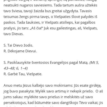
neatsukti nugaros saviesiems. Tada tartum aušra užtekės
tavo šviesa, tavoji žaizda bus greitai užgydyta. Tavasis
teisumas žengs pirma tavęs, o Viešpaties šlovė palydės iš
paskos. Tada šauksies, ir Viešpats atsilieps, kai pagalbos
prašysi, jis tars: „Aš čia!“ Juk esu gailestingas, aš, Viešpats,
tavo Dievas.
S. Tai Dievo žodis.
R. Dėkojame Dievui.
S. Pasiklausykite šventosios Evangelijos pagal Matą.
(Mt 5,
43–48; 6, 1–4)
R. Garbė Tau, Viešpatie.
Anuo metu Jėzus kalbėjo savo mokiniams: Jūs esate girdėję,
jog buvo pasakyta: Mylėk savo artimą ir nekęsk priešo.
O aš
jums sakau: mylėkite savo priešus ir melskitės už savo
persekiotojus, kad būtumėte savo dangiškojo Tėvo vaikai; jis