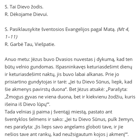
S. Tai Dievo žodis.
R. Dėkojame Dievui.
S. Pasiklausykite šventosios Evangelijos pagal Matą.
(Mt 4,
1–11)
R. Garbė Tau, Viešpatie.
Anuo metu: Jėzus buvo Dvasios nuvestas į dykumą, kad ten
būtų velnio gundomas. Išpasninkavęs keturiasdešimt dienų
ir keturiasdešimt naktų, jis buvo labai alkanas. Prie jo
prisiartino gundytojas ir tarė: „Jei tu Dievo Sūnus, liepk, kad
šie akmenys pavirstų duona“. Bet Jėzus atsakė: „Parašyta:
‚Žmogus gyvas ne viena duona, bet ir kiekvienu žodžiu, kuris
išeina iš Dievo lūpų‘“.
Tada velnias jį paima į šventąjį miestą, pastato ant
šventyklos šelmens ir sako: „Jei tu Dievo Sūnus, pulk žemyn,
nes parašyta: ‚Jis lieps savo angelams globoti tave, ir jie
nešios tave ant rankų, kad neužsigautum kojos į akmenį‘“.