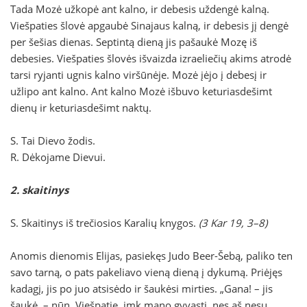
Tada Mozė užkopė ant kalno, ir debesis uždengė kalną.
Viešpaties šlovė apgaubė Sinajaus kalną, ir debesis jį dengė
per šešias dienas. Septintą dieną jis pašaukė Mozę iš
debesies. Viešpaties šlovės išvaizda izraeliečių akims atrodė
tarsi ryjanti ugnis kalno viršūnėje. Mozė įėjo į debesį ir
užlipo ant kalno. Ant kalno Mozė išbuvo keturiasdešimt
dienų ir keturiasdešimt naktų.
S. Tai Dievo žodis.
R. Dėkojame Dievui.
2. skaitinys
S. Skaitinys iš trečiosios Karalių knygos.
(3 Kar 19, 3–8)
Anomis dienomis Elijas, pasiekęs Judo Beer-Šebą, paliko ten
savo tarną, o pats pakeliavo vieną dieną į dykumą. Priėjęs
kadagį, jis po juo atsisėdo ir šaukėsi mirties. „Gana! – jis
šaukė, – nūn, Viešpatie, imk mano gyvastį, nes aš nesu