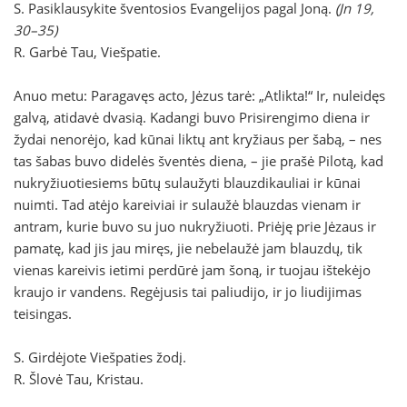
S. Pasiklausykite šventosios Evangelijos pagal Joną.
(Jn 19,
30–35)
R. Garbė Tau, Viešpatie.
Anuo metu:
Paragavęs acto, Jėzus tarė: „Atlikta!“ Ir, nuleidęs
galvą, atidavė dvasią. Kadangi buvo Prisirengimo diena ir
žydai nenorėjo, kad kūnai liktų ant kryžiaus per šabą, – nes
tas šabas buvo didelės šventės diena, – jie prašė Pilotą, kad
nukryžiuotiesiems būtų sulaužyti blauzdikauliai ir kūnai
nuimti. Tad atėjo kareiviai ir sulaužė blauzdas vienam ir
antram, kurie buvo su juo nukryžiuoti. Priėję prie Jėzaus ir
pamatę, kad jis jau miręs, jie nebelaužė jam blauzdų, tik
vienas kareivis ietimi perdūrė jam šoną, ir tuojau ištekėjo
kraujo ir vandens. Regėjusis tai paliudijo, ir jo liudijimas
teisingas.
S. Girdėjote Viešpaties žodį.
R. Šlovė Tau, Kristau.