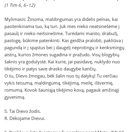
(1 Tim 6, 6–12)
Mylimasis: Žinoma, maldingumas yra didelis pelnas, kai
pasitenkinama tuo, ką turi. Juk mes nieko neatsinešėme į
pasaulį ir nieko neišsinešime. Turėdami maisto, drabužį,
pastogę, būkime patenkinti. Kas geidžia pralobti, pakliūva į
pagundą ir į spąstus bei į daugelį neprotingų ir kenksmingų
aistrų, kurios žmones sugadina ir pražudo. Visų blogybių
šaknis yra godulystė. Kai kurie, jai pasidavę, nuklydo nuo
tikėjimo ir patys save drasko daugybe kančių.
O tu, Dievo žmogau, bėk šalin nuo tų dalykų! Tu verčiau
vykis teisumą, maldingumą, tikėjimą, meilę, ištvermę,
romumą. Kovok šauniąją tikėjimo kovą, pagauk amžinąjį
gyvenimą.
S. Tai Dievo žodis.
R. Dėkojame Dievui.