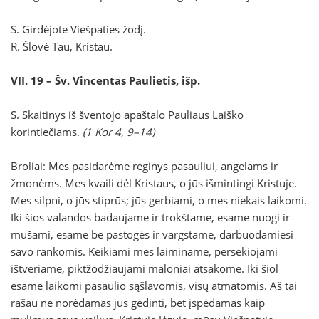
S. Girdėjote Viešpaties žodį.
R. Šlovė Tau, Kristau.
VII. 19 – Šv. Vincentas Paulietis, išp.
S. Skaitinys iš šventojo apaštalo Pauliaus Laiško
korintiečiams.
(1 Kor 4, 9–14)
Broliai: Mes pasidarėme reginys pasauliui, angelams ir
žmonėms. Mes kvaili dėl Kristaus, o jūs išmintingi Kristuje.
Mes silpni, o jūs stiprūs; jūs gerbiami, o mes niekais laikomi.
Iki šios valandos badaujame ir trokštame, esame nuogi ir
mušami, esame be pastogės ir vargstame, darbuodamiesi
savo rankomis. Keikiami mes laiminame, persekiojami
ištveriame, piktžodžiaujami maloniai atsakome. Iki šiol
esame laikomi pasaulio sąšlavomis, visų atmatomis. Aš tai
rašau ne norėdamas jus gėdinti, bet įspėdamas kaip