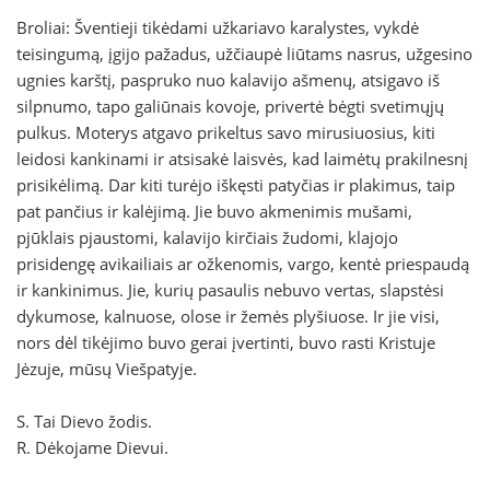
Broliai: Šventieji tikėdami užkariavo karalystes, vykdė
teisingumą, įgijo pažadus, užčiaupė liūtams nasrus, užgesino
ugnies karštį, paspruko nuo kalavijo ašmenų, atsigavo iš
silpnumo, tapo galiūnais kovoje, privertė bėgti svetimųjų
pulkus. Moterys atgavo prikeltus savo mirusiuosius, kiti
leidosi kankinami ir atsisakė laisvės, kad laimėtų prakilnesnį
prisikėlimą. Dar kiti turėjo iškęsti patyčias ir plakimus, taip
pat pančius ir kalėjimą. Jie buvo akmenimis mušami,
pjūklais pjaustomi, kalavijo kirčiais žudomi, klajojo
prisidengę avikailiais ar ožkenomis, vargo, kentė priespaudą
ir kankinimus. Jie, kurių pasaulis nebuvo vertas, slapstėsi
dykumose, kalnuose, olose ir žemės plyšiuose. Ir jie visi,
nors dėl tikėjimo buvo gerai įvertinti, buvo rasti Kristuje
Jėzuje, mūsų Viešpatyje.
S. Tai Dievo žodis.
R. Dėkojame Dievui.