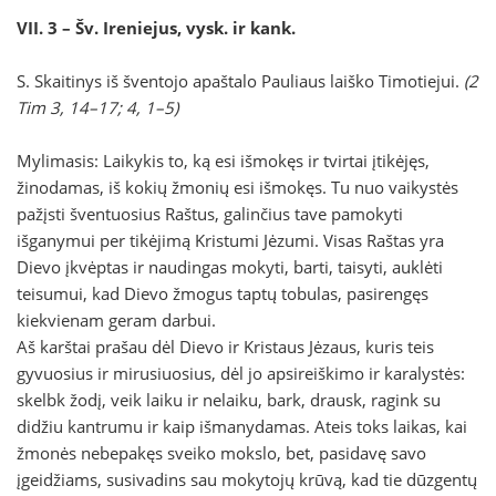
VII. 3 – Šv. Ireniejus, vysk. ir kank.
S. Skaitinys iš šventojo apaštalo Pauliaus laiško Timotiejui.
(2
Tim 3, 14–17; 4, 1–5)
Mylimasis: Laikykis to, ką esi išmokęs ir tvirtai įtikėjęs,
žinodamas, iš kokių žmonių esi išmokęs. Tu nuo vaikystės
pažįsti šventuosius Raštus, galinčius tave pamokyti
išganymui per tikėjimą Kristumi Jėzumi. Visas Raštas yra
Dievo įkvėptas ir naudingas mokyti, barti, taisyti, auklėti
teisumui, kad Dievo žmogus taptų tobulas, pasirengęs
kiekvienam geram darbui.
Aš karštai prašau dėl Dievo ir Kristaus Jėzaus, kuris teis
gyvuosius ir mirusiuosius, dėl jo apsireiškimo ir karalystės:
skelbk žodį, veik laiku ir nelaiku, bark, drausk, ragink su
didžiu kantrumu ir kaip išmanydamas. Ateis toks laikas, kai
žmonės nebepakęs sveiko mokslo, bet, pasidavę savo
įgeidžiams, susivadins sau mokytojų krūvą, kad tie dūzgentų