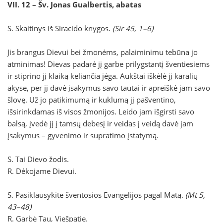
VII. 12 – Šv. Jonas Gualbertis, abatas
S. Skaitinys iš Siracido knygos.
(Sir 45, 1–6)
Jis brangus Dievui bei žmonėms, palaiminimu tebūna jo
atminimas! Dievas padarė jį garbe prilygstantį šventiesiems
ir stiprino jį klaiką keliančia jėga. Aukštai iškėlė jį karalių
akyse, per jį davė įsakymus savo tautai ir apreiškė jam savo
šlovę. Už jo patikimumą ir kuklumą jį pašventino,
išsirinkdamas iš visos žmonijos. Leido jam išgirsti savo
balsą, įvedė jį į tamsų debesį ir veidas į veidą davė jam
įsakymus – gyvenimo ir supratimo įstatymą.
S. Tai Dievo žodis.
R. Dėkojame Dievui.
S. Pasiklausykite šventosios Evangelijos pagal Matą.
(Mt 5,
43–48)
R. Garbė Tau, Viešpatie.