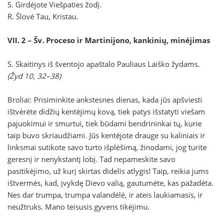
S. Girdėjote Viešpaties žodį.
R. Šlovė Tau, Kristau.
VII. 2 – Šv. Proceso ir Martinijono, kankinių, minėjimas
S. Skaitinys iš šventojo apaštalo Pauliaus Laiško žydams.
(Žyd 10, 32–38)
Broliai: Prisiminkite ankstesnes dienas, kada jūs apšviesti
ištvėrėte didžių kentėjimų kovą, tiek patys išstatyti viešam
pajuokimui ir smurtui, tiek būdami bendrininkai tų, kurie
taip buvo skriaudžiami. Jūs kentėjote drauge su kaliniais ir
linksmai sutikote savo turto išplėšimą, žinodami, jog turite
geresnį ir nenykstantį lobį. Tad nepameskite savo
pasitikėjimo, už kurį skirtas didelis atlygis! Taip, reikia jums
ištvermės, kad, įvykdę Dievo valią, gautumėte, kas pažadėta.
Nes dar trumpa, trumpa valandėlė, ir ateis laukiamasis, ir
neužtruks. Mano teisusis gyvens tikėjimu.