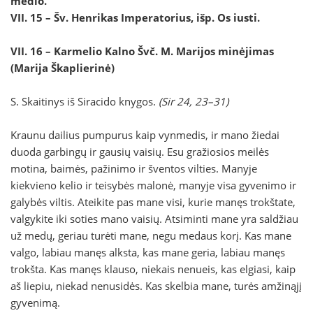
medio.
VII. 15 – Šv. Henrikas Imperatorius, išp.
Os iusti.
VII. 16 – Karmelio Kalno Švč. M. Marijos minėjimas
(Marija Škaplierinė)
S. Skaitinys iš Siracido knygos.
(Sir 24, 23–31)
Kraunu dailius pumpurus kaip vynmedis, ir mano žiedai
duoda garbingų ir gausių vaisių. Esu gražiosios meilės
motina, baimės, pažinimo ir šventos vilties. Manyje
kiekvieno kelio ir teisybės malonė, manyje visa gyvenimo ir
galybės viltis. Ateikite pas mane visi, kurie manęs trokštate,
valgykite iki soties mano vaisių. Atsiminti mane yra saldžiau
už medų, geriau turėti mane, negu medaus korį. Kas mane
valgo, labiau manęs alksta, kas mane geria, labiau manęs
trokšta. Kas manęs klauso, niekais nenueis, kas elgiasi, kaip
aš liepiu, niekad nenusidės. Kas skelbia mane, turės amžinąjį
gyvenimą.