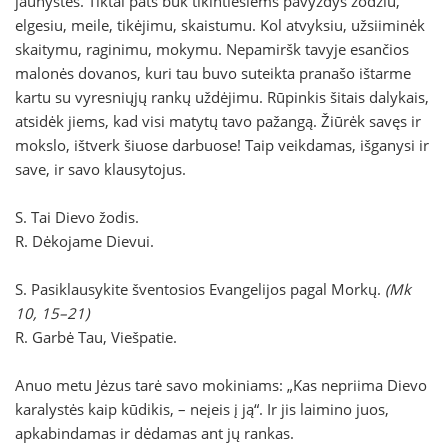
jaunystės. Tiktai pats būk tikintiesiems pavyzdys žodžiu,
elgesiu, meile, tikėjimu, skaistumu. Kol atvyksiu, užsiiminėk
skaitymu, raginimu, mokymu. Nepamiršk tavyje esančios
malonės dovanos, kuri tau buvo suteikta pranašo ištarme
kartu su vyresniųjų rankų uždėjimu. Rūpinkis šitais dalykais,
atsidėk jiems, kad visi matytų tavo pažangą. Žiūrėk savęs ir
mokslo, ištverk šiuose darbuose! Taip veikdamas, išganysi ir
save, ir savo klausytojus.
S. Tai Dievo žodis.
R. Dėkojame Dievui.
S. Pasiklausykite šventosios Evangelijos pagal Morkų.
(Mk
10, 15–21)
R. Garbė Tau, Viešpatie.
Anuo metu Jėzus tarė savo mokiniams: „Kas nepriima Dievo
karalystės kaip kūdikis, – neįeis į ją“. Ir jis laimino juos,
apkabindamas ir dėdamas ant jų rankas.