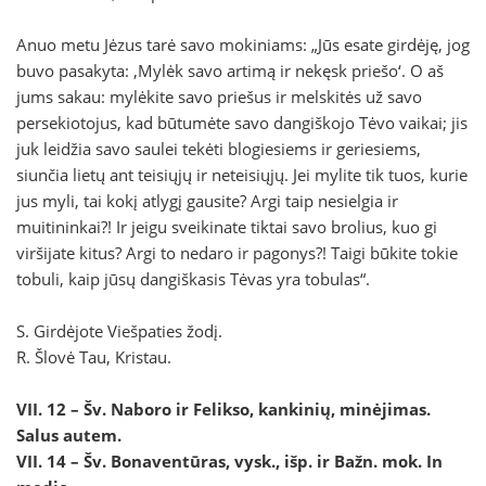
Anuo metu Jėzus tarė savo mokiniams: „Jūs esate girdėję, jog
buvo pasakyta: ‚Mylėk savo artimą ir nekęsk priešo‘. O aš
jums sakau: mylėkite savo priešus ir melskitės už savo
persekiotojus, kad būtumėte savo dangiškojo Tėvo vaikai; jis
juk leidžia savo saulei tekėti blogiesiems ir geriesiems,
siunčia lietų ant teisiųjų ir neteisiųjų. Jei mylite tik tuos, kurie
jus myli, tai kokį atlygį gausite? Argi taip nesielgia ir
muitininkai?! Ir jeigu sveikinate tiktai savo brolius, kuo gi
viršijate kitus? Argi to nedaro ir pagonys?! Taigi būkite tokie
tobuli, kaip jūsų dangiškasis Tėvas yra tobulas“.
S. Girdėjote Viešpaties žodį.
R. Šlovė Tau, Kristau.
VII. 12 – Šv. Naboro ir Felikso, kankinių, minėjimas.
Salus autem.
VII. 14 – Šv. Bonaventūras, vysk., išp. ir Bažn. mok.
In