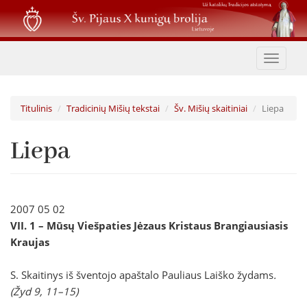
Pereiti
į
pagrindinį
turinį
Toggle
navigat
Titulinis
Tradicinių Mišių tekstai
Šv. Mišių skaitiniai
Liepa
Liepa
2007 05 02
VII. 1 –
Mūsų Viešpaties Jėzaus Kristaus Brangiausiasis
Kraujas
S. Skaitinys iš šventojo apaštalo Pauliaus Laiško žydams
.
(Žyd 9, 11–15)