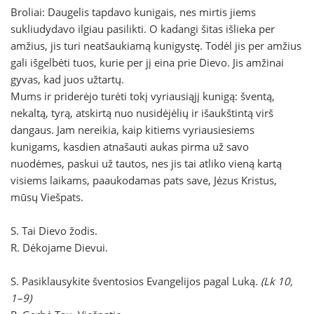
Broliai: Daugelis tapdavo kunigais, nes mirtis jiems
sukliudydavo ilgiau pasilikti. O kadangi šitas išlieka per
amžius, jis turi neatšaukiamą kunigystę. Todėl jis per amžius
gali išgelbėti tuos, kurie per jį eina prie Dievo. Jis amžinai
gyvas, kad juos užtartų.
Mums ir priderėjo turėti tokį vyriausiąjį kunigą: šventą,
nekaltą, tyrą, atskirtą nuo nusidėjėlių ir išaukštintą virš
dangaus. Jam nereikia, kaip kitiems vyriausiesiems
kunigams, kasdien atnašauti aukas pirma už savo
nuodėmes, paskui už tautos, nes jis tai atliko vieną kartą
visiems laikams, paaukodamas pats save, Jėzus Kristus,
mūsų Viešpats.
S. Tai Dievo žodis.
R. Dėkojame Dievui.
S. Pasiklausykite šventosios Evangelijos pagal Luką.
(Lk 10,
1–9)