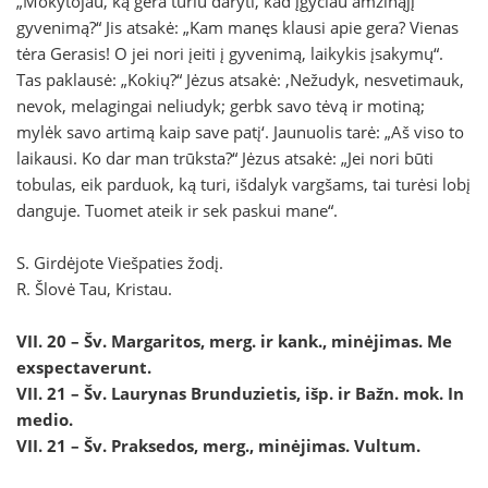
„Mokytojau, ką gera turiu daryti, kad įgyčiau amžinąjį
gyvenimą?“ Jis atsakė: „Kam manęs klausi apie gera? Vienas
tėra Gerasis! O jei nori įeiti į gyvenimą, laikykis įsakymų“.
Tas paklausė: „Kokių?“ Jėzus atsakė: ‚Nežudyk, nesvetimauk,
nevok, melagingai neliudyk; gerbk savo tėvą ir motiną;
mylėk savo artimą kaip save patį‘. Jaunuolis tarė: „Aš viso to
laikausi. Ko dar man trūksta?“ Jėzus atsakė: „Jei nori būti
tobulas, eik parduok, ką turi, išdalyk vargšams, tai turėsi lobį
danguje. Tuomet ateik ir sek paskui mane“.
S. Girdėjote Viešpaties žodį.
R. Šlovė Tau, Kristau.
VII. 20 – Šv. Margaritos, merg. ir kank., minėjimas.
Me
exspectaverunt.
VII. 21 – Šv. Laurynas Brunduzietis, išp. ir Bažn. mok.
In
medio.
VII. 21 – Šv. Praksedos, merg., minėjimas.
Vultum.