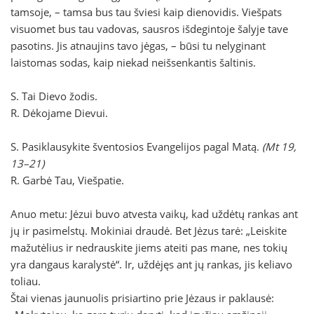
tamsoje, – tamsa bus tau šviesi kaip dienovidis. Viešpats
visuomet bus tau vadovas, sausros išdegintoje šalyje tave
pasotins. Jis atnaujins tavo jėgas, – būsi tu nelyginant
laistomas sodas, kaip niekad neišsenkantis šaltinis.
S. Tai Dievo žodis.
R. Dėkojame Dievui.
S. Pasiklausykite šventosios Evangelijos pagal Matą.
(Mt 19,
13–21)
R. Garbė Tau, Viešpatie.
Anuo metu: Jėzui buvo atvesta vaikų, kad uždėtų rankas ant
jų ir pasimelstų. Mokiniai draudė. Bet Jėzus tarė: „Leiskite
mažutėlius ir nedrauskite jiems ateiti pas mane, nes tokių
yra dangaus karalystė“. Ir, uždėjęs ant jų rankas, jis keliavo
toliau.
Štai vienas jaunuolis prisiartino prie Jėzaus ir paklausė: