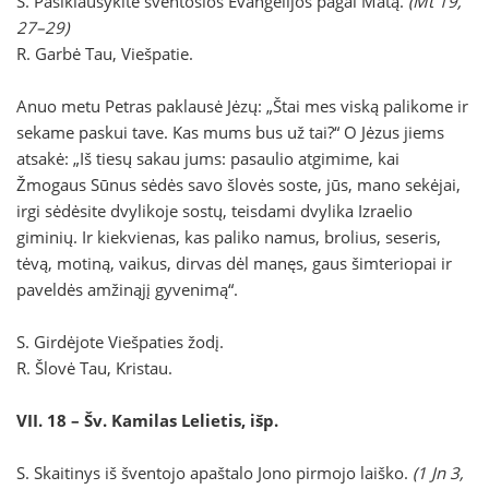
S. Pasiklausykite šventosios Evangelijos pagal Matą.
(Mt 19,
27–29)
R. Garbė Tau, Viešpatie.
Anuo metu Petras paklausė Jėzų: „Štai mes viską palikome ir
sekame paskui tave. Kas mums bus už tai?“ O Jėzus jiems
atsakė: „Iš tiesų sakau jums: pasaulio atgimime, kai
Žmogaus Sūnus sėdės savo šlovės soste, jūs, mano sekėjai,
irgi sėdėsite dvylikoje sostų, teisdami dvylika Izraelio
giminių. Ir kiekvienas, kas paliko namus, brolius, seseris,
tėvą, motiną, vaikus, dirvas dėl manęs, gaus šimteriopai ir
paveldės amžinąjį gyvenimą“.
S. Girdėjote Viešpaties žodį.
R. Šlovė Tau, Kristau.
VII. 18 – Šv. Kamilas Lelietis, išp.
S. Skaitinys iš šventojo apaštalo Jono pirmojo laiško.
(1 Jn 3,