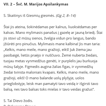
VII. 2 –
Švč. M. Marijos Apsilankymas
S. Skaitinys iš Giesmių giesmės.
(Gg 2, 8–14)
Štai jis ateina, šokinėdamas per kalnus, liuoksėdamas per
kalvas. Mano mylimasis panašus į gazelę ar jauną briedį. Štai
jis stovi už mūsų sienos, žvelgia vidun pro langus, bando
įžiūrėti pro pinučius. Mylimasis mane kalbina! Jis man taria:
„Kelkis, mano meile, mano gražioji, eikš! Juk žiema jau
pasibaigė, lietūs praėjo ir nuščiuvo. Žemė nuberta žiedais,
tuojau metas vynmedžius genėti, ir purplelis jau burkuoja
mūsų šalyje. Figmedis augina žalias figas, ir vynmedžių
žiedai tvinsta maloniais kvapais. Kelkis, mano meile, mano
gražioji, eikš! O mano balande uolų plyšyje, uolos
prieglobstyje, leisk man pamatyti tavo veidą ir išgirsti tavo
balsą, nes tavo balsas toks mielas ir tavo veidas gražus“.
S. Tai Dievo žodis.