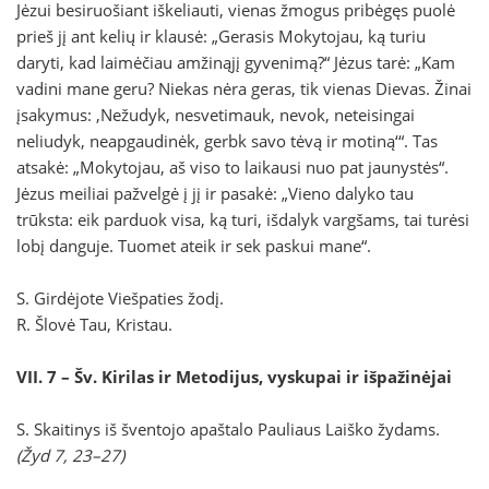
Jėzui besiruošiant iškeliauti, vienas žmogus pribėgęs puolė
prieš jį ant kelių ir klausė: „Gerasis Mokytojau, ką turiu
daryti, kad laimėčiau amžinąjį gyvenimą?“ Jėzus tarė: „Kam
vadini mane geru? Niekas nėra geras, tik vienas Dievas. Žinai
įsakymus: ‚Nežudyk, nesvetimauk, nevok, neteisingai
neliudyk, neapgaudinėk, gerbk savo tėvą ir motiną‘“. Tas
atsakė: „Mokytojau, aš viso to laikausi nuo pat jaunystės“.
Jėzus meiliai pažvelgė į jį ir pasakė: „Vieno dalyko tau
trūksta: eik parduok visa, ką turi, išdalyk vargšams, tai turėsi
lobį danguje. Tuomet ateik ir sek paskui mane“.
S. Girdėjote Viešpaties žodį.
R. Šlovė Tau, Kristau.
VII. 7 – Šv. Kirilas ir Metodijus, vyskupai ir išpažinėjai
S. Skaitinys iš šventojo apaštalo Pauliaus Laiško žydams.
(Žyd 7, 23–27)