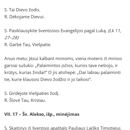
S. Tai Dievo žodis.
R. Dėkojame Dievui.
S. Pasiklausykite šventosios Evangelijos pagal Luką.
(Lk 11,
27–28)
R. Garbė Tau, Viešpatie.
Anuo metu: Jėzui kalbant minioms, viena moteris iš minios
garsiai sušuko: „Palaimintos įsčios, kurios tave nešiojo, ir
krūtys, kurias žindai!“ O jis atsiliepė: „Dar labiau palaiminti
tie, kurie klausosi Dievo žodžio ir jo laikosi“.
S. Girdėjote Viešpaties žodį.
R. Šlovė Tau, Kristau.
VII. 17 – Šv. Alekso, išp., minėjimas
S. Skaitinys iš šventojo apaštalo Pauliaus Laiško Timotiejui.