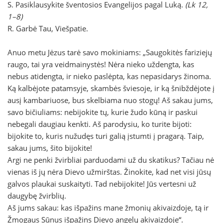
S. Pasiklausykite šventosios Evangelijos pagal Luką.
(Lk 12,
1–8)
R. Garbė Tau, Viešpatie.
Anuo metu Jėzus tarė savo mokiniams: „Saugokitės fariziejų
raugo, tai yra veidmainystės! Nėra nieko uždengta, kas
nebus atidengta, ir nieko paslėpta, kas nepasidarys žinoma.
Ką kalbėjote patamsyje, skambės šviesoje, ir ką šnibždėjote į
ausį kambariuose, bus skelbiama nuo stogų! Aš sakau jums,
savo bičiuliams: nebijokite tų, kurie žudo kūną ir paskui
nebegali daugiau kenkti. Aš parodysiu, ko turite bijoti:
bijokite to, kuris nužudęs turi galią įstumti į pragarą. Taip,
sakau jums, šito bijokite!
Argi ne penki žvirbliai parduodami už du skatikus? Tačiau nė
vienas iš jų nėra Dievo užmirštas. Žinokite, kad net visi jūsų
galvos plaukai suskaityti. Tad nebijokite! Jūs vertesni už
daugybę žvirblių.
Aš jums sakau: kas išpažins mane žmonių akivaizdoje, tą ir
Žmogaus Sūnus išpažins Dievo angelų akivaizdoje“.