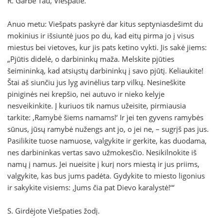
R. Garbė Tau, Viešpatie.
Anuo metu:
Viešpats paskyrė dar kitus septyniasdešimt du
mokinius ir išsiuntė juos po du, kad eitų pirma jo į visus
miestus bei vietoves, kur jis pats ketino vykti. Jis sakė jiems:
„Pjūtis didelė, o darbininkų maža. Melskite pjūties
šeimininką, kad atsiųstų darbininkų į savo pjūtį. Keliaukite!
Štai aš siunčiu jus lyg avinėlius tarp vilkų. Nesineškite
piniginės nei krepšio, nei autuvo ir nieko kelyje
nesveikinkite. Į kuriuos tik namus užeisite, pirmiausia
tarkite: ‚Ramybė šiems namams!‘ Ir jei ten gyvens ramybės
sūnus, jūsų ramybė nužengs ant jo, o jei ne, – sugrįš pas jus.
Pasilikite tuose namuose, valgykite ir gerkite, kas duodama,
nes darbininkas vertas savo užmokesčio. Nesikilnokite iš
namų į namus. Jei nueisite į kurį nors miestą ir jus priims,
valgykite, kas bus jums padėta. Gydykite to miesto ligonius
ir sakykite visiems: ‚Jums čia pat Dievo karalystė!‘“
S. Girdėjote Viešpaties žodį.