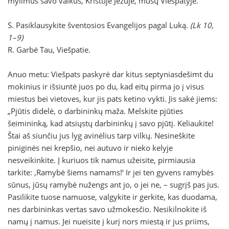
mylimus savo vaikus, Kristuje Jėzuje, mūsų Viešpatyje.
S. Pasiklausykite šventosios Evangelijos pagal Luką.
(Lk 10,
1–9)
R. Garbė Tau, Viešpatie.
Anuo metu: Viešpats paskyrė dar kitus septyniasdešimt du
mokinius ir išsiuntė juos po du, kad eitų pirma jo į visus
miestus bei vietoves, kur jis pats ketino vykti. Jis sakė jiems:
„Pjūtis didelė, o darbininkų maža. Melskite pjūties
šeimininką, kad atsiųstų darbininkų į savo pjūtį. Keliaukite!
Štai aš siunčiu jus lyg avinėlius tarp vilkų. Nesineškite
piniginės nei krepšio, nei autuvo ir nieko kelyje
nesveikinkite. Į kuriuos tik namus užeisite, pirmiausia
tarkite: ‚Ramybė šiems namams!‘ Ir jei ten gyvens ramybės
sūnus, jūsų ramybė nužengs ant jo, o jei ne, – sugrįš pas jus.
Pasilikite tuose namuose, valgykite ir gerkite, kas duodama,
nes darbininkas vertas savo užmokesčio. Nesikilnokite iš
namų į namus. Jei nueisite į kurį nors miestą ir jus priims,