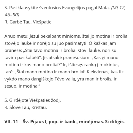
S. Pasiklausykite šventosios Evangelijos pagal Matą.
(Mt 12,
46–50)
R. Garbė Tau, Viešpatie.
Anuo metu: Jėzui bekalbant minioms, štai jo motina ir broliai
stovėjo lauke ir norėjo su juo pasimatyti. O kažkas jam
pranešė: „Štai tavo motina ir broliai stovi lauke, nori su
tavim pasikalbėti“. Jis atsakė pranešusiam: „Kas gi mano
motina ir kas mano broliai?“ Ir, ištiesęs ranką į mokinius,
tarė: „Štai mano motina ir mano broliai! Kiekvienas, kas tik
vykdo mano dangiškojo Tėvo valią, yra man ir brolis, ir
sesuo, ir motina.“
S. Girdėjote Viešpaties žodį.
R. Šlovė Tau, Kristau.
VII. 11 – Šv. Pijaus I, pop. ir kank., minėjimas.
Si diligis.