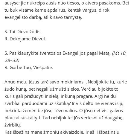
ausyse; jie nukreips ausis nuo tiesos, o atvers pasakoms. Bet
tu būk visame kame apdairus, kentėk vargus, dirbk
evangelisto darbą, atlik savo tarnystę.
S. Tai Dievo žodis.
R. Dėkojame Dievui.
S. Pasiklausykite šventosios Evangelijos pagal Matą.
(Mt 10,
28–33)
R. Garbė Tau, Viešpatie.
Anuo metu Jėzus tarė savo mokiniams: „Nebijokite tų, kurie
žudo kūną, bet negali užmušti sielos. Verčiau bijokite to,
kuris gali pražudyti ir sielą, ir kūną pragare. Argi ne du
žvirbliai parduodami už skatiką? Ir vis dėlto nė vienas iš jų
nekrinta žemėn be jūsų Tėvo valios. O jūsų net visi galvos
plaukai suskaityti. Tad nebijokite! Jūs vertesni už daugybę
žvirblių.
Kas išpažins mane žmonių akivaizdoje, ir aš jį išpažinsiu