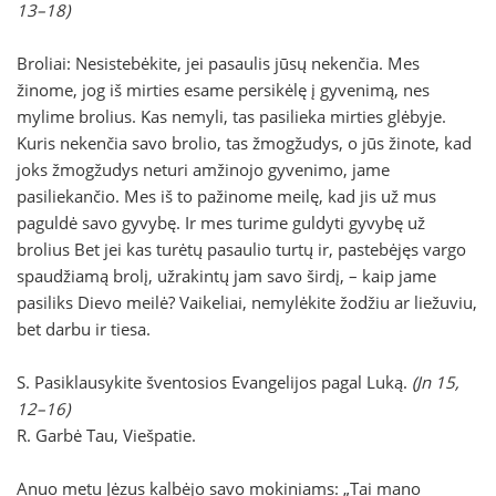
13–18)
Broliai: Nesistebėkite, jei pasaulis jūsų nekenčia. Mes
žinome, jog iš mirties esame persikėlę į gyvenimą, nes
mylime brolius. Kas nemyli, tas pasilieka mirties glėbyje.
Kuris nekenčia savo brolio, tas žmogžudys, o jūs žinote, kad
joks žmogžudys neturi amžinojo gyvenimo, jame
pasiliekančio. Mes iš to pažinome meilę, kad jis už mus
paguldė savo gyvybę. Ir mes turime guldyti gyvybę už
brolius Bet jei kas turėtų pasaulio turtų ir, pastebėjęs vargo
spaudžiamą brolį, užrakintų jam savo širdį, – kaip jame
pasiliks Dievo meilė? Vaikeliai, nemylėkite žodžiu ar liežuviu,
bet darbu ir tiesa.
S. Pasiklausykite šventosios Evangelijos pagal Luką.
(Jn 15,
12–16)
R. Garbė Tau, Viešpatie.
Anuo metu Jėzus kalbėjo savo mokiniams: „Tai mano