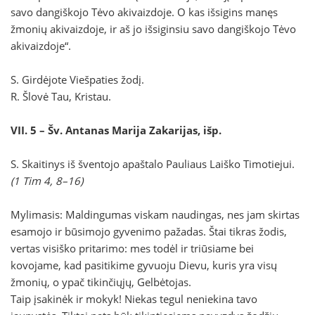
savo dangiškojo Tėvo akivaizdoje. O kas išsigins manęs
žmonių akivaizdoje, ir aš jo išsiginsiu savo dangiškojo Tėvo
akivaizdoje“.
S. Girdėjote Viešpaties žodį.
R. Šlovė Tau, Kristau.
VII. 5 – Šv. Antanas Marija Zakarijas, išp.
S. Skaitinys iš šventojo apaštalo Pauliaus Laiško Timotiejui.
(1 Tim 4, 8–16)
Mylimasis: Maldingumas viskam naudingas, nes jam skirtas
esamojo ir būsimojo gyvenimo pažadas. Štai tikras žodis,
vertas visiško pritarimo: mes todėl ir triūsiame bei
kovojame, kad pasitikime gyvuoju Dievu, kuris yra visų
žmonių, o ypač tikinčiųjų, Gelbėtojas.
Taip įsakinėk ir mokyk! Niekas tegul neniekina tavo