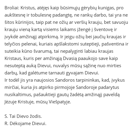
Broliai: Kristus, atėjęs kaip būsimųjų gėrybių kunigas, pro
aukštesnę ir tobulesnę padangtę, ne rankų darbo, tai yra ne
šitos kūrinijos, taip pat ne ožių ar veršių krauju, bet savuoju
krauju vieną kartą visiems laikams įžengė į šventovę ir
įvykdė amžinąjį atpirkimą. Ir jeigu ožių bei jaučių kraujas ir
telyčios pelenai, kuriais apšlakstomi suteptieji, pašventina ir
suteikia kūno švarumą, tai nepalyginti labiau kraujas
Kristaus, kuris per amžinąją Dvasią paaukojo save kaip
nesuteptą auką Dievui, nuvalys mūsų sąžinę nuo mirties
darbų, kad galėtume tarnauti gyvajam Dievui.
Ir todėl jis yra naujosios Sandoros tarpininkas, kad, įvykus
mirčiai, kuria jis atpirko pirmojoje Sandoroje padarytus
nusikaltimus, pašauktieji gautų žadėtą amžinąjį paveldą
Jėzuje Kristuje, mūsų Viešpatyje.
S. Tai Dievo žodis.
R. Dėkojame Dievui.