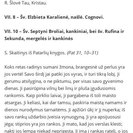
R. Šlovė Tau, Kristau.
VII. 8 – Šv. Elzbieta Karalienė, našlė.
Cognovi.
VII. 10 – Šv. Septyni Broliai, kankiniai, bei šv. Rufina ir
Sekunda, mergelės ir kankinės
S. Skaitinys iš Patarlių knygos.
(Pat 31, 10–31)
Koks retas radinys sumani žmona, brangesnė už perlus yra
jos vertė! Savo širdį jai patiki jos vyras, ir turi tikrą lobį. Ji
gerumu atsilygina, o ne piktumu, per visas savo gyvenimo
dienas. Ji pasirūpina vilnų bei linų ir pluša įgudusiomis
rankomis. Kaip pirklio laivai, ji pargabena iš toli maisto
atsargas. Ji keliasi, kai dar tamsu, paskiria maistą namams ir
dienos nurodymus tarnaitėms. Ji apžiūri ūkį ir jį nuperka; iš
savo rankų uždarbio įveisia vynuogyną. Ji yra apsijuosusi
jėga; stiprios yra jos rankos. Ji mato, kad jos verslas klesti;
naktį jos lempa niekad neprigęsta. Ji ima į rankas ratelį, o jos