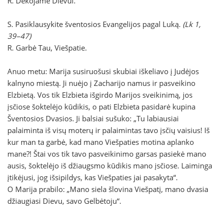
R. Dėkojame Dievui.
S. Pasiklausykite šventosios Evangelijos pagal Luką.
(Lk 1,
39–47)
R. Garbė Tau, Viešpatie.
Anuo metu:
Marija susiruošusi skubiai iškeliavo į Judėjos
kalnyno miestą. Ji nuėjo į Zacharijo namus ir pasveikino
Elzbietą. Vos tik Elzbieta išgirdo Marijos sveikinimą, jos
įsčiose šoktelėjo kūdikis, o pati Elzbieta pasidarė kupina
Šventosios Dvasios. Ji balsiai sušuko: „Tu labiausiai
palaiminta iš visų moterų ir palaimintas tavo įsčių vaisius! Iš
kur man ta garbė, kad mano Viešpaties motina aplanko
mane?! Štai vos tik tavo pasveikinimo garsas pasiekė mano
ausis, šoktelėjo iš džiaugsmo kūdikis mano įsčiose. Laiminga
įtikėjusi, jog išsipildys, kas Viešpaties jai pasakyta“.
O Marija prabilo: „Mano siela šlovina Viešpatį, mano dvasia
džiaugiasi Dievu, savo Gelbėtoju“.