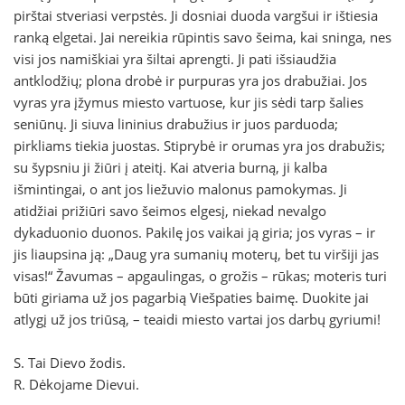
pirštai stveriasi verpstės. Ji dosniai duoda vargšui ir ištiesia
ranką elgetai. Jai nereikia rūpintis savo šeima, kai sninga, nes
visi jos namiškiai yra šiltai aprengti. Ji pati išsiaudžia
antklodžių; plona drobė ir purpuras yra jos drabužiai. Jos
vyras yra įžymus miesto vartuose, kur jis sėdi tarp šalies
seniūnų. Ji siuva lininius drabužius ir juos parduoda;
pirkliams tiekia juostas. Stiprybė ir orumas yra jos drabužis;
su šypsniu ji žiūri į ateitį. Kai atveria burną, ji kalba
išmintingai, o ant jos liežuvio malonus pamokymas. Ji
atidžiai prižiūri savo šeimos elgesį, niekad nevalgo
dykaduonio duonos. Pakilę jos vaikai ją giria; jos vyras – ir
jis liaupsina ją: „Daug yra sumanių moterų, bet tu viršiji jas
visas!“ Žavumas – apgaulingas, o grožis – rūkas; moteris turi
būti giriama už jos pagarbią Viešpaties baimę. Duokite jai
atlygį už jos triūsą, – teaidi miesto vartai jos darbų gyriumi!
S. Tai Dievo žodis.
R. Dėkojame Dievui.