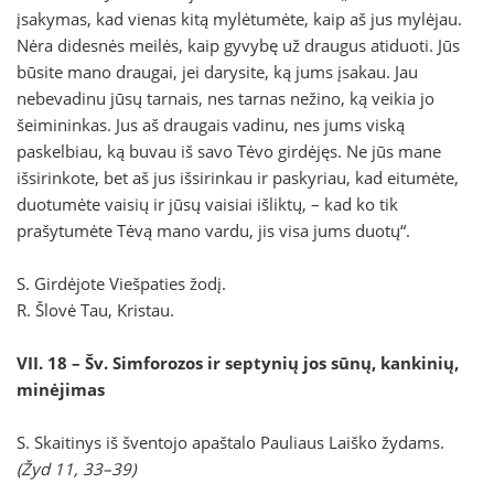
įsakymas, kad vienas kitą mylėtumėte, kaip aš jus mylėjau.
Nėra didesnės meilės, kaip gyvybę už draugus atiduoti. Jūs
būsite mano draugai, jei darysite, ką jums įsakau. Jau
nebevadinu jūsų tarnais, nes tarnas nežino, ką veikia jo
šeimininkas. Jus aš draugais vadinu, nes jums viską
paskelbiau, ką buvau iš savo Tėvo girdėjęs. Ne jūs mane
išsirinkote, bet aš jus išsirinkau ir paskyriau, kad eitumėte,
duotumėte vaisių ir jūsų vaisiai išliktų, – kad ko tik
prašytumėte Tėvą mano vardu, jis visa jums duotų“.
S. Girdėjote Viešpaties žodį.
R. Šlovė Tau, Kristau.
VII. 18 – Šv. Simforozos ir septynių jos sūnų, kankinių,
minėjimas
S. Skaitinys iš šventojo apaštalo Pauliaus Laiško žydams.
(Žyd 11, 33–39)