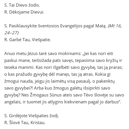
S. Tai Dievo žodis.
R. Dėkojame Dievui.
S. Pasiklausykite šventosios Evangelijos pagal Matą.
(Mt 16,
24–27)
R. Garbė Tau, Viešpatie.
Anuo metu Jėzus tarė savo mokiniams: „Jei kas nori eiti
paskui mane, teišsižada pats savęs, tepasiima savo kryžių ir
teseka manimi. Kas nori išgelbėti savo gyvybę, tas ją praras;
o kas pražudo gyvybę dėl manęs, tas ją atras. Kokia gi
žmogui nauda, jeigu jis laimėtų visą pasaulį, o pakenktų
savo gyvybei?! Arba kuo žmogus galėtų išsipirkti savo
gyvybę? Nes Žmogaus Sūnus ateis savo Tėvo šlovėje su savo
angelais, ir tuomet jis atlygins kiekvienam pagal jo darbus“.
S. Girdėjote Viešpaties žodį.
R. Šlovė Tau, Kristau.