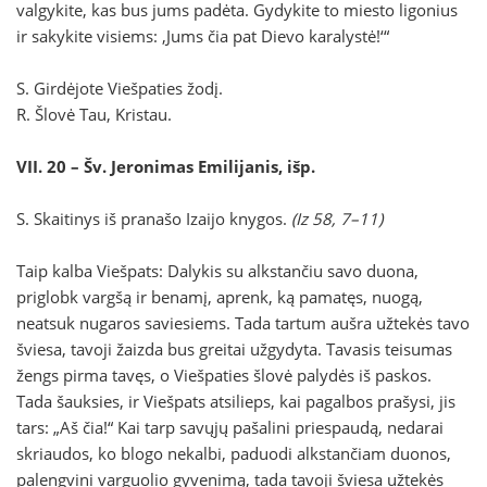
valgykite, kas bus jums padėta. Gydykite to miesto ligonius
ir sakykite visiems: ‚Jums čia pat Dievo karalystė!‘“
S. Girdėjote Viešpaties žodį.
R. Šlovė Tau, Kristau.
VII. 20 – Šv. Jeronimas Emilijanis, išp.
S. Skaitinys iš pranašo Izaijo knygos.
(Iz 58, 7–11)
Taip kalba Viešpats: Dalykis su alkstančiu savo duona,
priglobk vargšą ir benamį, aprenk, ką pamatęs, nuogą,
neatsuk nugaros saviesiems. Tada tartum aušra užtekės tavo
šviesa, tavoji žaizda bus greitai užgydyta. Tavasis teisumas
žengs pirma tavęs, o Viešpaties šlovė palydės iš paskos.
Tada šauksies, ir Viešpats atsilieps, kai pagalbos prašysi, jis
tars: „Aš čia!“ Kai tarp savųjų pašalini priespaudą, nedarai
skriaudos, ko blogo nekalbi, paduodi alkstančiam duonos,
palengvini varguolio gyvenimą, tada tavoji šviesa užtekės