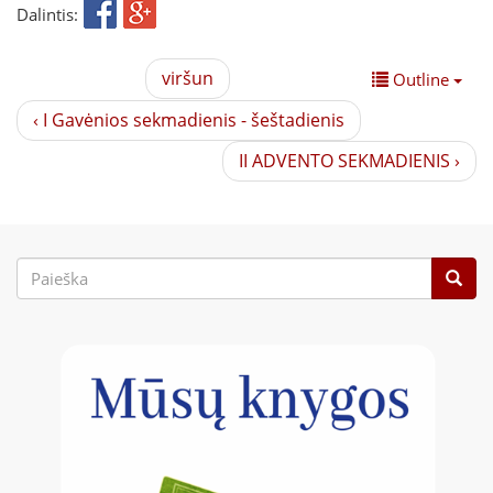
Dalintis:
viršun
Outline
‹ I Gavėnios sekmadienis - šeštadienis
II ADVENTO SEKMADIENIS ›
Paieškos
forma