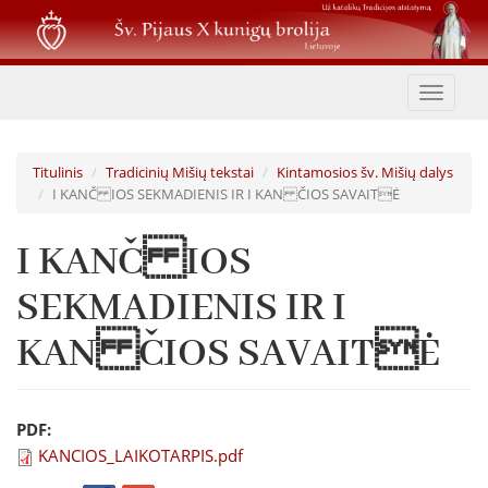
Pereiti
į
pagrindinį
turinį
Toggle
navigat
Titulinis
Tradicinių Mišių tekstai
Kintamosios šv. Mišių dalys
I KANČ IOS SEKMADIENIS IR I KAN ČIOS SAVAITĖ
I KANČ IOS
SEKMADIENIS IR I
KAN ČIOS SAVAITĖ
PDF:
KANCIOS_LAIKOTARPIS.pdf