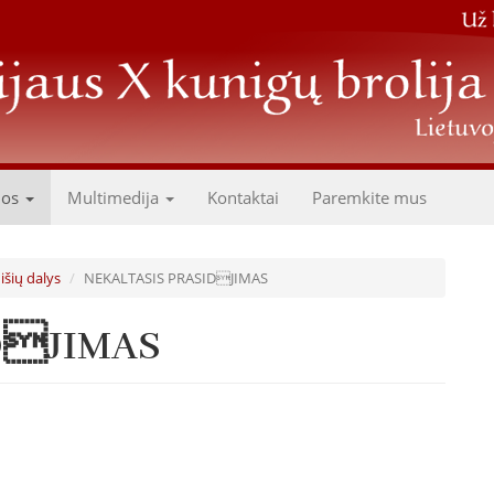
dos
Multimedija
Kontaktai
Paremkite mus
išių dalys
NEKALTASIS PRASIDJIMAS
DJIMAS