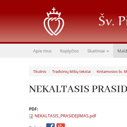
Pereiti
į
pagrindinį
turinį
Apie mus
Koplyčios
Skaitiniai
Mal
Titulinis
Tradicinių Mišių tekstai
Kintamosios šv. M
NEKALTASIS PRASI
PDF:
NEKALTASIS_PRASIDEJIMAS.pdf