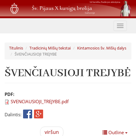
Pereiti
į
pagrindinį
turinį
Toggle
navigat
Titulinis
Tradicinių Mišių tekstai
Kintamosios šv. Mišių dalys
ŠVENČIAUSIOJI TREJYBĖ
ŠVENČIAUSIOJI TREJYBĖ
PDF:
SVENCIAUSIOJI_TREJYBE.pdf
Dalintis:
viršun
Outline