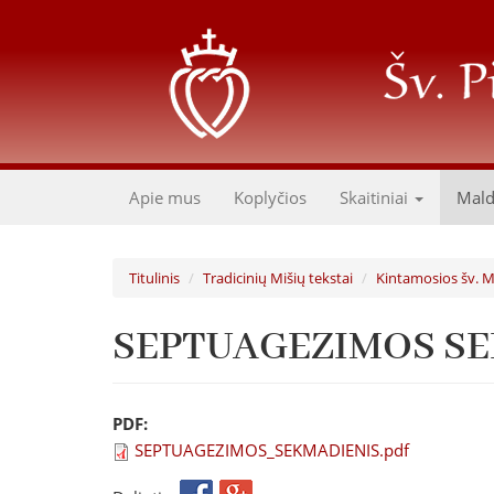
Pereiti
į
pagrindinį
turinį
Apie mus
Koplyčios
Skaitiniai
Mal
Titulinis
Tradicinių Mišių tekstai
Kintamosios šv. M
SEPTUAGEZIMOS SE
PDF:
SEPTUAGEZIMOS_SEKMADIENIS.pdf