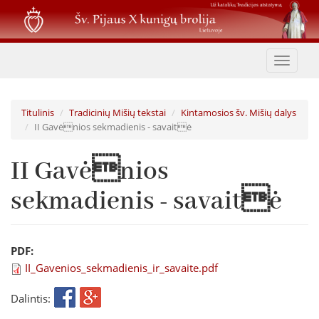
Pereiti
į
pagrindinį
turinį
Toggle
navigat
Titulinis
Tradicinių Mišių tekstai
Kintamosios šv. Mišių dalys
II Gavėnios sekmadienis - savaitė
II Gavėnios
sekmadienis - savaitė
PDF:
II_Gavenios_sekmadienis_ir_savaite.pdf
Dalintis: