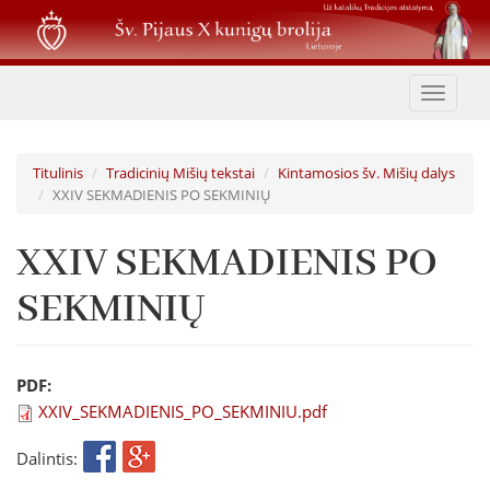
Pereiti
į
pagrindinį
turinį
Toggle
navigat
Titulinis
Tradicinių Mišių tekstai
Kintamosios šv. Mišių dalys
XXIV SEKMADIENIS PO SEKMINIŲ
XXIV SEKMADIENIS PO
SEKMINIŲ
PDF:
XXIV_SEKMADIENIS_PO_SEKMINIU.pdf
Dalintis: