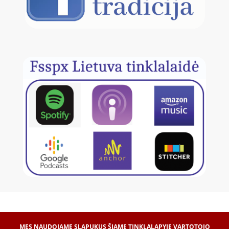
MES NAUDOJAME SLAPUKUS ŠIAME TINKLALAPYJE VARTOTOJO