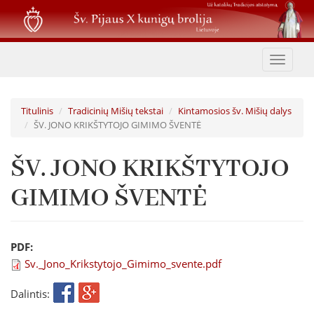
Pereiti
į
pagrindinį
turinį
Toggle
navigat
Titulinis
Tradicinių Mišių tekstai
Kintamosios šv. Mišių dalys
ŠV. JONO KRIKŠTYTOJO GIMIMO ŠVENTĖ
ŠV. JONO KRIKŠTYTOJO
GIMIMO ŠVENTĖ
PDF:
Sv._Jono_Krikstytojo_Gimimo_svente.pdf
Dalintis: