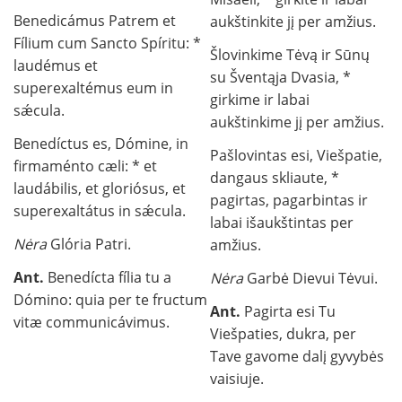
Benedicámus Patrem et
aukštinkite jį per amžius.
Fílium cum Sancto Spíritu: *
Šlovinkime Tėvą ir Sūnų
laudémus et
su Šventąja Dvasia, *
superexaltémus eum in
girkime ir labai
sǽcula.
aukštinkime jį per amžius.
Benedíctus es, Dómine, in
Pašlovintas esi, Viešpatie,
firmaménto cæli: * et
dangaus skliaute, *
laudábilis, et gloriósus, et
pagirtas, pagarbintas ir
superexaltátus in sǽcula.
labai išaukštintas per
Nėra
Glória Patri.
amžius.
Ant.
Benedícta fília tu a
Nėra
Garbė Dievui Tėvui.
Dómino: quia per te fructum
Ant.
Pagirta esi Tu
vitæ communicávimus.
Viešpaties, dukra, per
Tave gavome dalį gyvybės
vaisiuje.