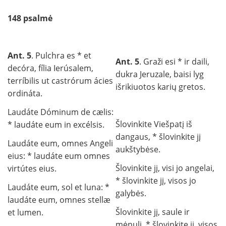
148 psalmė
Ant. 5
. Pulchra es * et
Ant. 5
. Graži esi * ir daili,
decóra, fília Ierúsalem,
dukra Jeruzale, baisi lyg
terríbilis ut castrórum ácies
išrikiuotos karių gretos.
ordináta.
Laudáte Dóminum de cælis:
Šlovinkite Viešpatį iš
* laudáte eum in excélsis.
dangaus, * šlovinkite jį
Laudáte eum, omnes Angeli
aukštybėse.
eius: * laudáte eum omnes
Šlovinkite jį, visi jo angelai,
virtútes eius.
* šlovinkite jį, visos jo
Laudáte eum, sol et luna: *
galybės.
laudáte eum, omnes stellæ
Šlovinkite jį, saule ir
et lumen.
mėnuli, * šlovinkite jį, visos