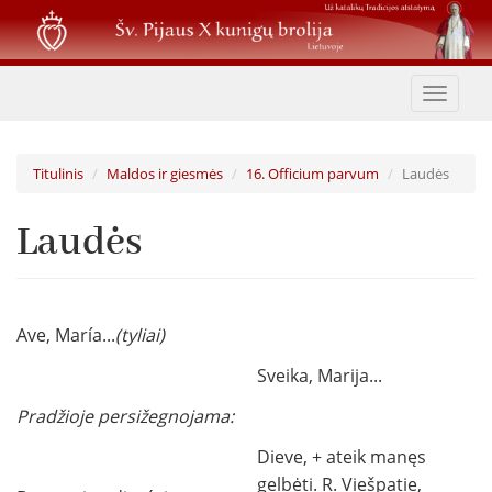
Pereiti
į
pagrindinį
turinį
Toggle
navigat
Titulinis
Maldos ir giesmės
16. Officium parvum
Laudės
Laudės
Ave, María...
(tyliai)
Sveika, Marija...
Pradžioje persižegnojama:
Dieve, + ateik manęs
gelbėti. R. Viešpatie,