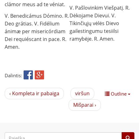
clámor meus ad te véniat.
V. Pašlovinkim Viešpatį. R.
Dėkojame Dievui. V.
V. Benedicámus Dómino. R.
Tikinčiųjų vėlės Dievo
Deo grátias. V. Fidélium
gailestingumu tesiilsi
ánimæ per misericórdiam
ramybėje. R. Amen.
Dei requiéscant in pace. R.
Amen.
Dalintis:
‹ Kompleta ir pabaiga
viršun
Outline
Mišparai ›
Paieškos