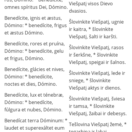
Viešpatį visos Dievo
omnes spíritus Dei, Dómino.
dvasios.
Benedícite, ignis et æstus,
Šlovinkite Viešpatį, ugnie
Dómino: * benedícite, frigus
ir kaitra, * šlovinkite
et æstus Dómino.
Viešpatį, šalti ir karšti.
Benedícite, rores et pruína,
Šlovinkite Viešpatį, rasos
Dómino: * benedícite, gelu
ir šerkšne, * šlovinkite
et frigus, Dómino.
Viešpatį, speigai ir šalnos.
Benedícite, glácies et nives,
Šlovinkite Viešpatį, lede ir
Dómino: * benedícite,
sniege, * šlovinkite
noctes et dies, Dómino.
Viešpatį aktys ir dienos.
Benedícite, lux et ténebræ,
Šlovinkite Viešpatį, šviesa
Dómino: * benedícite,
ir tamsa, * šlovinkite
fúlgura et nubes, Dómino.
Viešpatį, žaibai ir debesys.
Benedícat terra Dóminum: *
Tešlovina Viešpatį žemė, *
laudet et superexáltet eum
tegarbina ir labai