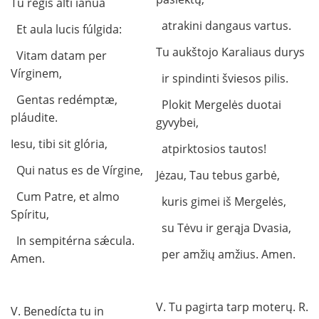
Tu regis alti iánua
atrakini dangaus vartus.
Et aula lucis fúlgida:
Tu aukštojo Karaliaus durys
Vitam datam per
Vírginem,
ir spindinti šviesos pilis.
Gentas redémptæ,
Plokit Mergelės duotai
pláudite.
gyvybei,
Iesu, tibi sit glória,
atpirktosios tautos!
Qui natus es de Vírgine,
Jėzau, Tau tebus garbė,
Cum Patre, et almo
kuris gimei iš Mergelės,
Spíritu,
su Tėvu ir gerąja Dvasia,
In sempitérna sǽcula.
per amžių amžius. Amen.
Amen.
V. Tu pagirta tarp moterų. R.
V. Benedícta tu in