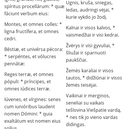
Ugnis, kruša, sniegas,
spíritus procellárum: * quæ
ledas, audringi vėjai, *
fáciunt verbum eius:
kurie vykdo jo žodį.
Montes, et omnes colles: *
Kalnai ir visos kalvos, *
ligna fructífera, et omnes
vaismedžiai ir visi kedrai.
cedri.
Žvėrys ir visi gyvuliai, *
Béstiæ, et univérsa pécora:
šliužai ir sparnuoti
* serpéntes, et vólucres
paukščiai.
pennátæ:
Žemės karaliai ir visos
Reges terræ, et omnes
tautos, * didžiūnai ir visos
pópuli: * príncipes, et
žemės teisėjai.
omnes iúdices terræ.
Vaikinai ir merginos,
Iúvenes, et vírgines: senes
seneliai su vaikais
cum iunióribus laudent
tešlovina Viešpatie vardą,
nomen Dómini: * quia
* nes tik jo vieno vardas
exaltátum est nomen eius
didingas.
solíus.