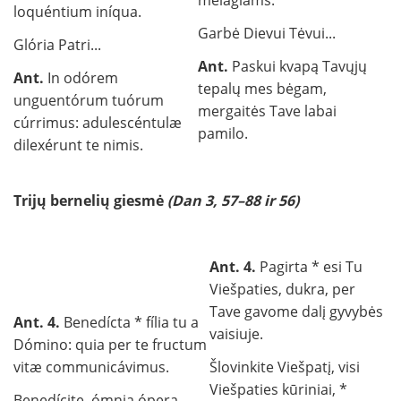
melagiams.
loquéntium iníqua.
Garbė Dievui Tėvui...
Glória Patri...
Ant.
Paskui kvapą Tavųjų
Ant.
In odórem
tepalų mes bėgam,
unguentórum tuórum
mergaitės Tave labai
cúrrimus: adulescéntulæ
pamilo.
dilexérunt te nimis.
Trijų bernelių giesmė
(Dan 3, 57–88 ir 56)
Ant. 4.
Pagirta * esi Tu
Viešpaties, dukra, per
Tave gavome dalį gyvybės
Ant. 4.
Benedícta * fília tu a
vaisiuje.
Dómino: quia per te fructum
vitæ communicávimus.
Šlovinkite Viešpatį, visi
Viešpaties kūriniai, *
Benedícite, ómnia ópera