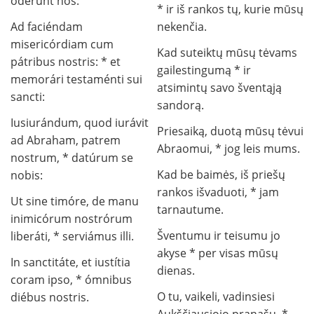
odérunt nos:
* ir iš rankos tų, kurie mūsų
Ad faciéndam
nekenčia.
misericórdiam cum
Kad suteiktų mūsų tėvams
pátribus nostris: * et
gailestingumą * ir
memorári testaménti sui
atsimintų savo šventąją
sancti:
sandorą.
Iusiurándum, quod iurávit
Priesaiką, duotą mūsų tėvui
ad Abraham, patrem
Abraomui, * jog leis mums.
nostrum, * datúrum se
Kad be baimės, iš priešų
nobis:
rankos išvaduoti, * jam
Ut sine timóre, de manu
tarnautume.
inimicórum nostrórum
Šventumu ir teisumu jo
liberáti, * serviámus illi.
akyse * per visas mūsų
In sanctitáte, et iustítia
dienas.
coram ipso, * ómnibus
O tu, vaikeli, vadinsiesi
diébus nostris.