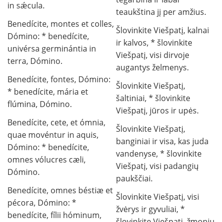
in sǽcula.
teaukština jį per amžius.
Benedícite, montes et colles,
Šlovinkite Viešpatį, kalnai
Dómino: * benedícite,
ir kalvos, * šlovinkite
univérsa germinántia in
Viešpatį, visi dirvoje
terra, Dómino.
augantys želmenys.
Benedícite, fontes, Dómino:
Šlovinkite Viešpatį,
* benedícite, mária et
šaltiniai, * šlovinkite
flúmina, Dómino.
Viešpatį, jūros ir upės.
Benedícite, cete, et ómnia,
Šlovinkite Viešpatį,
quae movéntur in aquis,
banginiai ir visa, kas juda
Dómino: * benedícite,
vandenyse, * šlovinkite
omnes vólucres cæli,
Viešpatį, visi padangių
Dómino.
paukščiai.
Benedícite, omnes béstiæ et
Šlovinkite Viešpatį, visi
pécora, Dómino: *
žvėrys ir gyvuliai, *
benedícite, fílii hóminum,
šlovinkite Viešpatį, žmonių