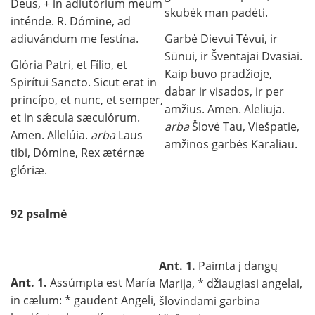
Deus, + in adiutórium meum
skubėk man padėti.
inténde. R. Dómine, ad
adiuvándum me festína.
Garbė Dievui Tėvui, ir
Sūnui, ir Šventajai Dvasiai.
Glória Patri, et Fílio, et
Kaip buvo pradžioje,
Spirítui Sancto. Sicut erat in
dabar ir visados, ir per
princípo, et nunc, et semper,
amžius. Amen. Aleliuja.
et in sǽcula sæculórum.
arba
Šlovė Tau, Viešpatie,
Amen. Allelúia.
arba
Laus
amžinos garbės Karaliau.
tibi, Dómine, Rex ætérnæ
glóriæ.
92 psalmė
Ant. 1.
Paimta į dangų
Ant. 1.
Assúmpta est María
Marija, * džiaugiasi angelai,
in cælum: * gaudent Angeli,
šlovindami garbina