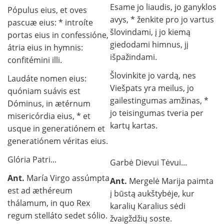
Esame jo liaudis, jo ganyklos
Pópulus eius, et oves
avys, * ženkite pro jo vartus
pascuæ eius: * introíte
šlovindami, į jo kiemą
portas eius in confessióne,
giedodami himnus, jį
átria eius in hymnis:
išpažindami.
confitémini illi.
Šlovinkite jo vardą, nes
Laudáte nomen eius:
Viešpats yra meilus, jo
quóniam suávis est
gailestingumas amžinas, *
Dóminus, in ætérnum
jo teisingumas tveria per
misericórdia eius, * et
kartų kartas.
usque in generatiónem et
generatiónem véritas eius.
Glória Patri...
Garbė Dievui Tėvui...
Ant.
María Virgo assúmpta
Ant.
Mergelė Marija paimta
est ad æthéreum
į būstą aukštybėje, kur
thálamum, in quo Rex
karalių Karalius sėdi
regum stelláto sedet sólio.
žvaigždžių soste.