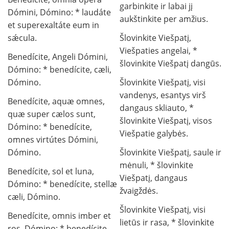
garbinkite ir labai jį
Dómini, Dómino: * laudáte
aukštinkite per amžius.
et superexaltáte eum in
sǽcula.
Šlovinkite Viešpatį,
Viešpaties angelai, *
Benedícite, Angeli Dómini,
šlovinkite Viešpatį dangūs.
Dómino: * benedícite, cæli,
Dómino.
Šlovinkite Viešpatį, visi
vandenys, esantys virš
Benedícite, aquæ omnes,
dangaus skliauto, *
quæ super cælos sunt,
šlovinkite Viešpatį, visos
Dómino: * benedícite,
Viešpatie galybės.
omnes virtútes Dómini,
Dómino.
Šlovinkite Viešpatį, saule ir
mėnuli, * šlovinkite
Benedícite, sol et luna,
Viešpatį, dangaus
Dómino: * benedícite, stellæ
žvaigždės.
cæli, Dómino.
Šlovinkite Viešpatį, visi
Benedícite, omnis imber et
lietūs ir rasa, * šlovinkite
ros, Dómino: * benedícite,