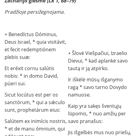
Zacharijo giesmė
(Lk 1, 68–79)
Pradžioje persižegnojama.
+ Benedíctus Dóminus,
Deus Israel, * quia visitávit,
et fecit redemptiónem
+ Šlovė Viešpačiui, Izraelio
plebis suæ:
Dievui, * kad aplankė savo
Et eréxit cornu salútis
tautą ir ją atpirko.
nobis: * in domo David,
Ir iškėlė mūsų išganymo
púeri sui.
ragą * savo tarno Dovydo
Sicut locútus est per os
namuose.
sanctórum, * qui a sǽculo
Kaip yra sakęs šventųjų
sunt, prophetárum eius:
lūpomis, * nuo amžių per
Salútem ex inimícis nostris,
savo pranašus:
* et de manu ómnium, qui
Jis išgelbės mus nuo priešų,