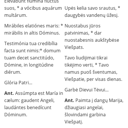
Elevábunt flúmina fluctus
suos, * a vócibus aquárum
Upės kelia savo srautus, *
multárum.
daugybės vandenų ūžesį.
Mirábiles elatiónes maris: *
Nuostabus jūros
mirábilis in altis Dóminus.
patvinimas, * dar
nuostabesnis aukštybėse
Testimónia tua credibília
Viešpats.
facta sunt nimis:* domum
tuam decet sanctitúdo,
Tavo liudijimai tikrai
Dómine, in longitúdine
tikėjimo verti, * Tavo
diérum.
namus puoš šventumas,
Viešpatie, per visas dienas.
Glória Patri...
Garbė Dievui Tėvui...
Ant.
Assúmpta est María in
cælum: gaudent Angeli,
Ant.
Paimta į dangų Marija,
laudántes benedícunt
džiaugiasi angelai,
Dóminum.
šlovindami garbina
Viešpatį.