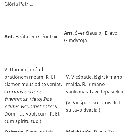
Glória Patri...
Ant.
Švenčiausioji Dievo
Ant.
Beáta Dei Génetrix...
Gimdytoja...
V. Dómine, exáudi
oratiónem meam. R. Et
V. Viešpatie, išgirsk mano
clamor meus ad te véniat.
maldą. R. Ir mano
(
Turintis diakono
šauksmas Tave tepasiekia.
šventimus, vietoj šios
(V. Viešpats su jumis. R. Ir
eilutės visuomet sako:
V.
su tavo dvasia.)
Dóminus vobíscum. R. Et
cum spíritu tuo.)
Melskimės.
Dieve, Tu