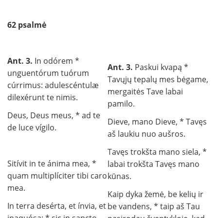
62 psalmė
Ant. 3.
In odórem *
Ant. 3.
Paskui kvapą *
unguentórum tuórum
Tavųjų tepalų mes bėgame,
cúrrimus: adulescéntulæ
mergaitės Tave labai
dilexérunt te nimis.
pamilo.
Deus, Deus meus, * ad te
Dieve, mano Dieve, * Tavęs
de luce vígilo.
aš laukiu nuo aušros.
Tavęs trokšta mano siela, *
Sitívit in te ánima mea, *
labai trokšta Tavęs mano
quam multiplíciter tibi caro
kūnas.
mea.
Kaip dyka žemė, be kelių ir
In terra desérta, et ínvia, et
be vandens, * taip aš Tau