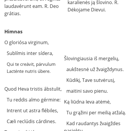
karalienės ją šlovino. R.
laudavérunt eam. R. Deo
Dėkojame Dievui.
grátias.
Himnas
O gloriósa virginum,
Sublímis inter sídera,
Šlovingiausia iš mergelių,
Qui te creávit, párvulum
aukštesnė už žvaigždynus.
Lacténte nutris úbere.
Kūdikį, Tave sutvėrusį,
Quod Heva tristis ábstulit,
maitini savo pienu.
Tu reddis almo gérmine:
Ką liūdna Ieva atėmė,
Intrent ut astra flébiles,
Tu grąžini per meilią atžalą.
Cæli reclúdis cárdines.
Kad raudantys žvaigždes
pasiektų,