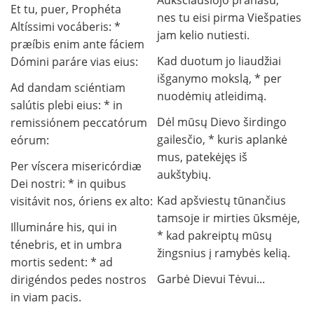
Aukščiausiojo pranašu, *
Et tu, puer, Prophéta
nes tu eisi pirma Viešpaties
Altíssimi vocáberis: *
jam kelio nutiesti.
præíbis enim ante fáciem
Kad duotum jo liaudžiai
Dómini paráre vias eius:
išganymo mokslą, * per
Ad dandam sciéntiam
nuodėmių atleidimą.
salútis plebi eius: * in
Dėl mūsų Dievo širdingo
remissiónem peccatórum
gailesčio, * kuris aplankė
eórum:
mus, patekėjęs iš
Per víscera misericórdiæ
aukštybių.
Dei nostri: * in quibus
Kad apšviestų tūnančius
visitávit nos, óriens ex alto:
tamsoje ir mirties ūksmėje,
Illumináre his, qui in
* kad pakreiptų mūsų
ténebris, et in umbra
žingsnius į ramybės kelią.
mortis sedent: * ad
Garbė Dievui Tėvui...
dirigéndos pedes nostros
in viam pacis.