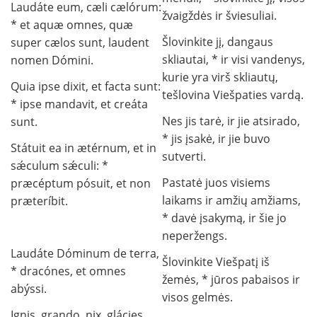
Laudáte eum, cæli cælórum:
žvaigždės ir šviesuliai.
* et aquæ omnes, quæ
Šlovinkite jį, dangaus
super cælos sunt, laudent
skliautai, * ir visi vandenys,
nomen Dómini.
kurie yra virš skliautų,
Quia ipse dixit, et facta sunt:
tešlovina Viešpaties vardą.
* ipse mandavit, et creáta
Nes jis tarė, ir jie atsirado,
sunt.
* jis įsakė, ir jie buvo
Státuit ea in ætérnum, et in
sutverti.
sǽculum sǽculi: *
Pastatė juos visiems
præcéptum pósuit, et non
laikams ir amžių amžiams,
præteríbit.
* davė įsakymą, ir šie jo
neperžengs.
Laudáte Dóminum de terra,
Šlovinkite Viešpatį iš
* dracónes, et omnes
žemės, * jūros pabaisos ir
abýssi.
visos gelmės.
Ignis, grando, nix, glácies,