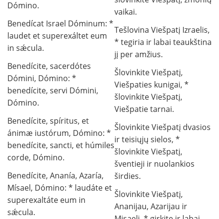
Dómino.
vaikai.
Benedícat Israel Dóminum: *
Tešlovina Viešpatį Izraelis,
laudet et superexáltet eum
* tegiria ir labai teaukština
in sǽcula.
jį per amžius.
Benedícite, sacerdótes
Šlovinkite Viešpatį,
Dómini, Dómino: *
Viešpaties kunigai, *
benedícite, servi Dómini,
šlovinkite Viešpatį,
Dómino.
Viešpatie tarnai.
Benedícite, spíritus, et
Šlovinkite Viešpatį dvasios
ánimæ iustórum, Dómino: *
ir teisiųjų sielos, *
benedícite, sancti, et húmiles
šlovinkite Viešpatį,
corde, Dómino.
šventieji ir nuolankios
Benedícite, Ananía, Azaría,
širdies.
Mísael, Dómino: * laudáte et
Šlovinkite Viešpatį,
superexaltáte eum in
Ananijau, Azarijau ir
sǽcula.
Misaeli, * girkite ir labai