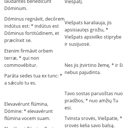
laudántes benedícunt
Viešpatį.
Dóminum.
Dóminus regnávit, decórem
Viešpats karaliauja, jis
indútus est: * indútus est
apsisiautęs grožiu, *
Dóminus fortitúdinem, et
Viešpats apsivilko stiprybe
præcínxit se.
ir susijuosė.
Etenim firmávit orbem
terræ, * qui non
commovébitur.
Nes jis įtvirtino žemę, * ir ši
nebus pajudinta.
Paráta sedes tua ex tunc: *
a sǽculo tu es.
Tavo sostas paruoštas nuo
pradžios, * nuo amžių Tu
Elevavérunt flúmina,
esi.
Dómine: * elevavérunt
flúmina vocem suam.
Tvinsta srovės, Viešpatie, *
srovės kelia savo balsą.