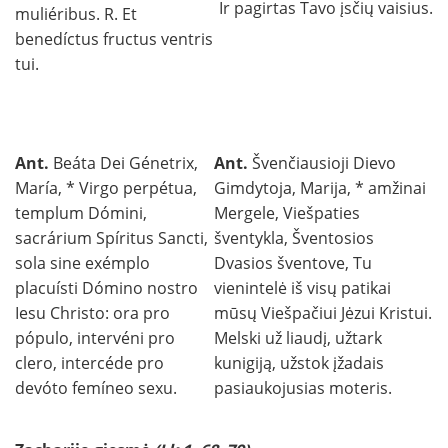
Ir pagirtas Tavo įsčių vaisius.
muliéribus. R. Et
benedíctus fructus ventris
tui.
Ant.
Beáta Dei Génetrix,
Ant.
Švenčiausioji Dievo
María, * Virgo perpétua,
Gimdytoja, Marija, * amžinai
templum Dómini,
Mergele, Viešpaties
sacrárium Spíritus Sancti,
šventykla, Šventosios
sola sine exémplo
Dvasios šventove, Tu
placuísti Dómino nostro
vienintelė iš visų patikai
Iesu Christo: ora pro
mūsų Viešpačiui Jėzui Kristui.
pópulo, intervéni pro
Melski už liaudį, užtark
clero, intercéde pro
kunigiją, užstok įžadais
devóto femíneo sexu.
pasiaukojusias moteris.