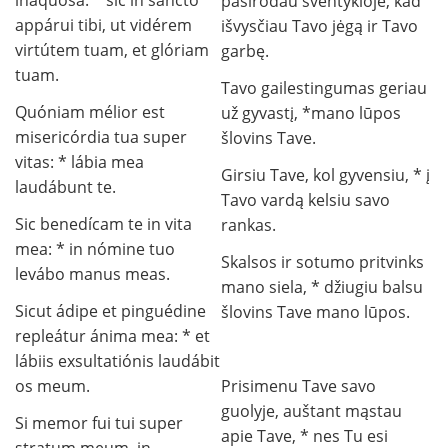
inaquósa: * sic in sancto
pasirodau šventykloje, kad
appárui tibi, ut vidérem
išvysčiau Tavo jėgą ir Tavo
virtútem tuam, et glóriam
garbę.
tuam.
Tavo gailestingumas geriau
Quóniam mélior est
už gyvastį, *mano lūpos
misericórdia tua super
šlovins Tave.
vitas: * lábia mea
Girsiu Tave, kol gyvensiu, * į
laudábunt te.
Tavo vardą kelsiu savo
Sic benedícam te in vita
rankas.
mea: * in nómine tuo
Skalsos ir sotumo pritvinks
levábo manus meas.
mano siela, * džiugiu balsu
Sicut ádipe et pinguédine
šlovins Tave mano lūpos.
repleátur ánima mea: * et
lábiis exsultatiónis laudábit
os meum.
Prisimenu Tave savo
guolyje, auštant mąstau
Si memor fui tui super
apie Tave, * nes Tu esi