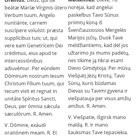
Orémus.
Deus, qui de
norėjai, kad angelui
beátæ Maríæ Vírginis útero
paskelbus Tavo Sūnus
Verbum tuum, Angelo
priimtų kūną iš
nuntiánte, carnem
Švenčiausiosios Mergelės
suscípere voluísti: præsta
Marijos įsčių. Duok Tave
supplícibus tuis; ut, qui
meldžiantiems, kad dėl jos
vere eam Genetrícem Dei
užtarimo jis mums padėtų,
crédimus, eius apud te
nes tikime ją tikrai esant
intercessiónibus
Dievo Gimdytoja. Per mūsų
adiuvémur. Per eúndem
Viešpatį Jėzų Kristų, Tavo
Dóminum nostrum Iesum
Sūnų, kuris būdamas
Christum Fílium tuum, qui
Dievas su Tavimi gyvena ir
tecum vivit et regnat in
viešpatauja per visus amžių
unitáte Spíritus Sancti,
amžius. R. Amen.
Deus, per ómnia sǽcula
sæculórum. R. Amen.
V. Viešpatie, išgirsk mano
maldą. R. Ir mano
V. Dómine, exáudi
šauksmas Tave tepasiekia.
oratiónem meam. R. Et