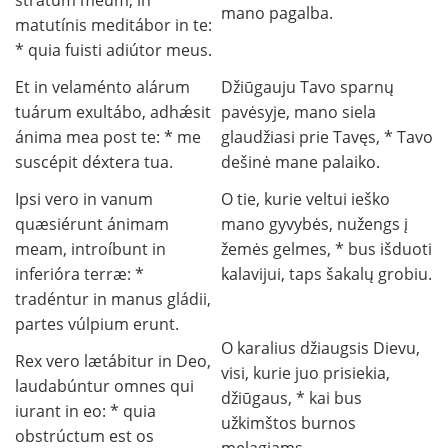
stratum meum, in
mano pagalba.
matutínis meditábor in te:
* quia fuisti adiútor meus.
Et in velaménto alárum
Džiūgauju Tavo sparnų
tuárum exultábo, adhǽsit
pavėsyje, mano siela
ánima mea post te: * me
glaudžiasi prie Tavęs, * Tavo
suscépit déxtera tua.
dešinė mane palaiko.
Ipsi vero in vanum
O tie, kurie veltui ieško
quæsiérunt ánimam
mano gyvybės, nužengs į
meam, introíbunt in
žemės gelmes, * bus išduoti
inferióra terræ: *
kalavijui, taps šakalų grobiu.
tradéntur in manus gládii,
partes vúlpium erunt.
O karalius džiaugsis Dievu,
Rex vero lætábitur in Deo,
visi, kurie juo prisiekia,
laudabúntur omnes qui
džiūgaus, * kai bus
iurant in eo: * quia
užkimštos burnos
obstrúctum est os