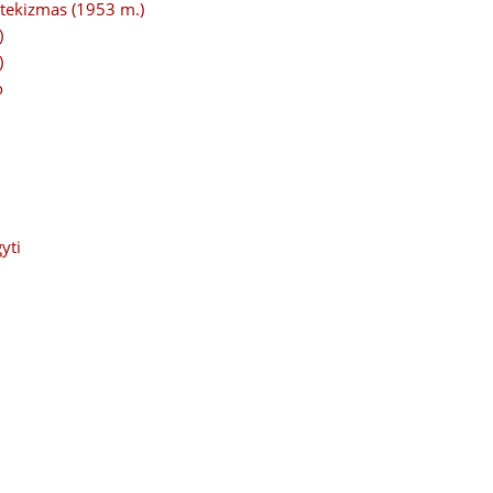
katekizmas (1953 m.)
)
)
o
yti