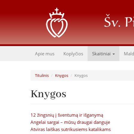
Pereiti
į
pagrindinį
turinį
Apie mus
Koplyčios
Skaitiniai
Mal
Titulinis
Knygos
Knygos
Knygos
12 žingsnių į šventumą ir išganymą
Angelai sargai – mūsų draugai danguje
Atviras laiškas sutrikusiems katalikams