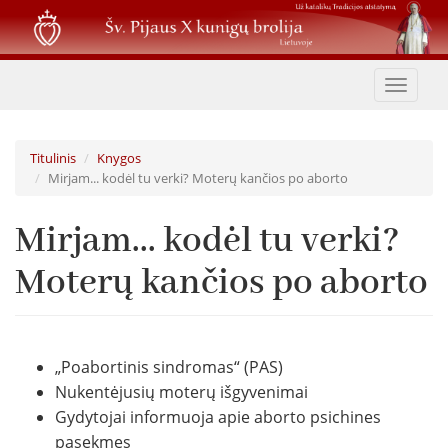
Pereiti
į
pagrindinį
turinį
Toggle
navigat
Titulinis
Knygos
Mirjam... kodėl tu verki? Moterų kančios po aborto
Mirjam... kodėl tu verki?
Moterų kančios po aborto
„Poabortinis sindromas“ (PAS)
Nukentėjusių moterų išgyvenimai
Gydytojai informuoja apie aborto psichines
pasekmes