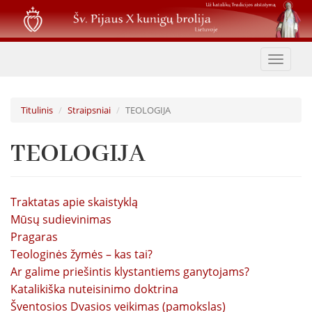
Pereiti
į
pagrindinį
turinį
Toggle
navigat
Titulinis
Straipsniai
TEOLOGIJA
TEOLOGIJA
Traktatas apie skaistyklą
Mūsų sudievinimas
Pragaras
Teologinės žymės – kas tai?
Ar galime priešintis klystantiems ganytojams?
Katalikiška nuteisinimo doktrina
Šventosios Dvasios veikimas (pamokslas)