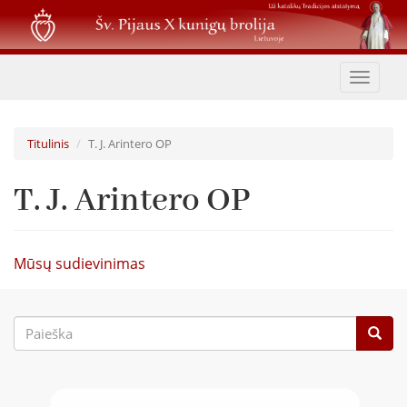
Pereiti
į
pagrindinį
turinį
Toggle
navigat
Titulinis
T. J. Arintero OP
T. J. Arintero OP
Mūsų sudievinimas
Paieškos
forma