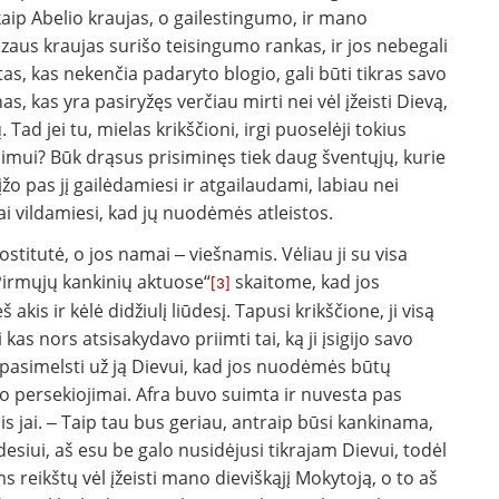
aip Abelio kraujas, o gailestingumo, ir mano
ėzaus kraujas surišo teisingumo rankas, ir jos nebegali
tas, kas nekenčia padaryto blogio, gali būti tikras savo
, kas yra pasiryžęs verčiau mirti nei vėl įžeisti Dievą,
 Tad jei tu, mielas krikščioni, irgi puoselėji tokius
jimui? Būk drąsus prisiminęs tiek daug šventųjų, kurie
žo pas jį gailėdamiesi ir atgailaudami, labiau nei
rtai vildamiesi, kad jų nuodėmės atleistos.
stitutė, o jos namai ‒ viešnamis. Vėliau ji su visa
„Pirmųjų kankinių aktuose“
skaitome, kad jos
[3]
kis ir kėlė didžiulį liūdesį. Tapusi krikščione, ji visą
kas nors atsisakydavo priimti tai, ką ji įsigijo savo
pasimelsti už ją Dievui, kad jos nuodėmės būtų
ano persekiojimai. Afra buvo suimta ir nuvesta pas
is jai. ‒ Taip tau bus geriau, antraip būsi kankinama,
desiui, aš esu be galo nusidėjusi tikrajam Dievui, todėl
s reikštų vėl įžeisti mano dieviškąjį Mokytoją, o to aš