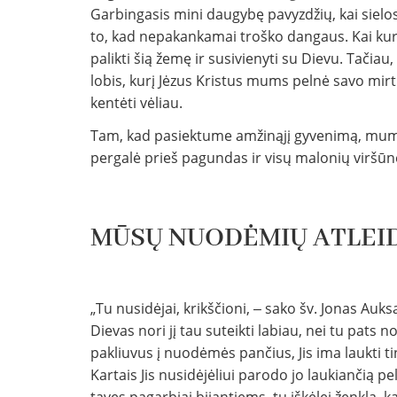
Garbingasis mini daugybę pavyzdžių, kai sielo
to, kad nepakankamai troško dangaus. Kai kurie
palikti šią žemę ir susivienyti su Dievu. Tači
lobis, kurį Jėzus Kristus mums pelnė savo mirtimi
kentėti vėliau.
Tam, kad pasiektume amžinąjį gyvenimą, mums 
pergalė prieš pagundas ir visų malonių viršūnė, 
MŪSŲ NUODĖMIŲ ATLEI
„Tu nusidėjai, krikščioni, ‒ sako šv. Jonas Auks
Dievas nori jį tau suteikti labiau, nei tu pats 
pakliuvus į nuodėmės pančius, Jis ima laukti 
Kartais Jis nusidėjėliui parodo jo laukiančią p