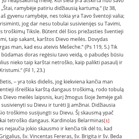
 ir Jo neapsakomą meilę. Kol siela yra atskirta nuo savo
 „Štai, ramybėje patiriu didžiausią kartumą.“ (Iz 38,
 aš gyvenu ramybėje, nes tokia yra Tavo šventoji valia;
isiminti, jog dar nesu tobulai susivienijęs su Tavimi,
s troškimų Tiksle. Būtent dėl šios priežasties šventieji
ami, taip sakant, karštos Dievo meilės. Dovydas
rgas man, kad esu ateivis Mešeche.“ (Ps 119, 5.) Tik
gi aš būdamas doras regėsiu tavo veidą, o pabudęs būsiu
ius nieko taip karštai netroško, kaip palikti pasaulį ir
istumi.“ (Fil 1, 23.)
žietis, ‒ yra toks didelis, jog kiekviena kančia man
entieji išreiškia karštą dangaus troškimą, rodo tobulą
 Dievo meilės laipsnis, kurį žmogus šioje žemėje gali
susivienyti su Dievu ir turėti Jį amžinai. Didžiausia
iš šio troškimo susijungti su Dievu. Šį skausmą ypač
nkai tetroško dangaus. Kardinolas Belarminas
[1]
os nejaučia jokio skausmo ir kenčia tik dėl to, kad
v. Grigalius, šv. Vincentas Fereras, šv. Brigita ir šv. Beda