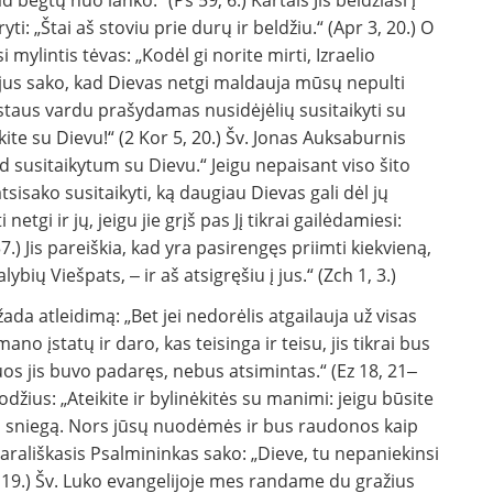
d bėgtų nuo lanko.“ (Ps 59, 6.) Kartais Jis beldžiasi į
ti: „Štai aš stoviu prie durų ir beldžiu.“ (Apr 3, 20.) O
si mylintis tėvas: „Kodėl gi norite mirti, Izraelio
sijus sako, kad Dievas netgi maldauja mūsų nepulti
ristaus vardu prašydamas nusidėjėlių susitaikyti su
ite su Dievu!“ (2 Kor 5, 20.) Šv. Jonas Auksaburnis
ad susitaikytum su Dievu.“ Jeigu nepaisant viso šito
tsisako susitaikyti, ką daugiau Dievas gali dėl jų
tgi ir jų, jeigu jie grįš pas Jį tikrai gailėdamiesi:
.) Jis pareiškia, kad yra pasirengęs priimti kiekvieną,
lybių Viešpats, ‒ ir aš atsigręšiu į jus.“ (Zch 1, 3.)
ada atleidimą: „Bet jei nedorėlis atgailauja už visas
o įstatų ir daro, kas teisinga ir teisu, jis tikrai bus
uos jis buvo padaręs, nebus atsimintas.“ (Ez 18, 21‒
džius: „Ateikite ir bylinėkitės su manimi: jeigu būsite
p sniegą. Nors jūsų nuodėmės ir bus raudonos kaip
) Karališkasis Psalmininkas sako: „Dieve, tu nepaniekinsi
0, 19.) Šv. Luko evangelijoje mes randame du gražius