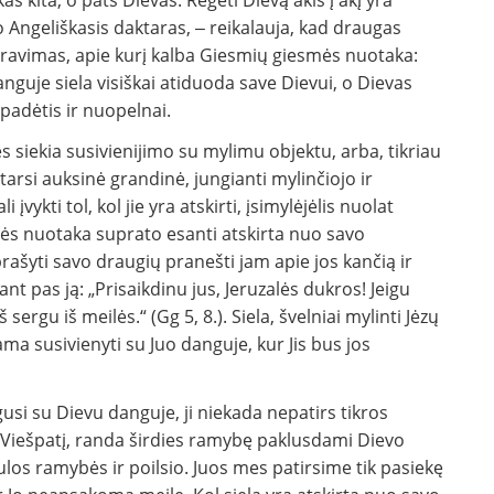
kas kita, o pats Dievas. Regėti Dievą akis į akį yra
o Angeliškasis daktaras, ‒ reikalauja, kad draugas
dravimas, apie kurį kalba Giesmių giesmės nuotaka:
nguje siela visiškai atiduoda save Dievui, o Dievas
s padėtis ir nuopelnai.
es siekia susivienijimo su mylimu objektu, arba, tikriau
tarsi auksinė grandinė, jungianti mylinčiojo ir
vykti tol, kol jie yra atskirti, įsimylėjėlis nuolat
mės nuotaka suprato esanti atskirta nuo savo
prašyti savo draugių pranešti jam apie jos kančią ir
tant pas ją: „Prisaikdinu jus, Jeruzalės dukros! Jeigu
ergu iš meilės.“ (Gg 5, 8.). Siela, švelniai mylinti Jėzų
ma susivienyti su Juo danguje, kur Jis bus jos
gusi su Dievu danguje, ji niekada nepatirs tikros
ų Viešpatį, randa širdies ramybę paklusdami Dievo
bulos ramybės ir poilsio. Juos mes patirsime tik pasiekę