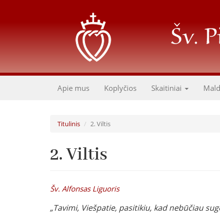
Pereiti
į
pagrindinį
turinį
Apie mus
Koplyčios
Skaitiniai
Mal
Titulinis
2. Viltis
2. Viltis
Šv. Alfonsas Liguoris
„Tavimi, Viešpatie, pasitikiu, kad nebūčiau su