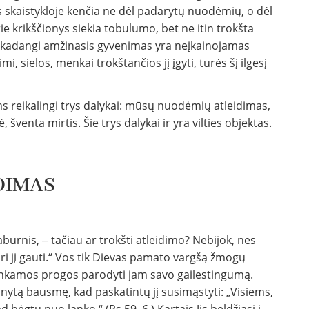
s skaistykloje kenčia ne dėl padarytų nuodėmių, o dėl
 krikščionys siekia tobulumo, bet ne itin trokšta
au, kadangi amžinasis gyvenimas yra neįkainojamas
, sielos, menkai trokštančios jį įgyti, turės šį ilgesį
reikalingi trys dalykai: mūsų nuodėmių atleidimas,
šventa mirtis. Šie trys dalykai ir yra vilties objektas.
DIMAS
aburnis, ‒ tačiau ar trokšti atleidimo? Nebijok, nes
nori jį gauti.“ Vos tik Dievas pamato vargšą žmogų
tinkamos progos parodyti jam savo gailestingumą.
elnytą bausmę, kad paskatintų jį susimąstyti: „Visiems,