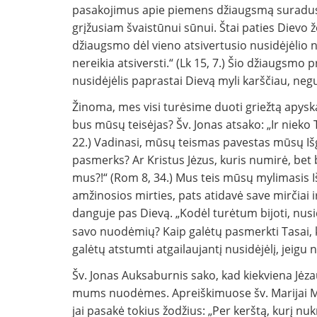
pasakojimus apie piemens džiaugsmą suradus pr
grįžusiam švaistūnui sūnui. Štai paties Dievo 
džiaugsmo dėl vieno atsivertusio nusidėjėlio 
nereikia atsiversti.“ (Lk 15, 7.) Šio džiaugsmo pr
nusidėjėlis paprastai Dievą myli karščiau, negu
Žinoma, mes visi turėsime duoti griežtą apysk
bus mūsų teisėjas? Šv. Jonas atsako: „Ir nieko 
22.) Vadinasi, mūsų teismas pavestas mūsų Išga
pasmerks? Ar Kristus Jėzus, kuris numirė, bet b
mus?!“ (Rom 8, 34.) Mus teis mūsų mylimasis 
amžinosios mirties, pats atidavė save mirčiai
danguje pas Dievą. „Kodėl turėtum bijoti, nusid
savo nuodėmių? Kaip galėtų pasmerkti Tasai, k
galėtų atstumti atgailaujantį nusidėjėlį, jeigu 
Šv. Jonas Auksaburnis sako, kad kiekviena Jėzau
mums nuodėmes. Apreiškimuose šv. Marijai Ma
jai pasakė tokius žodžius: „Per kerštą, kurį n