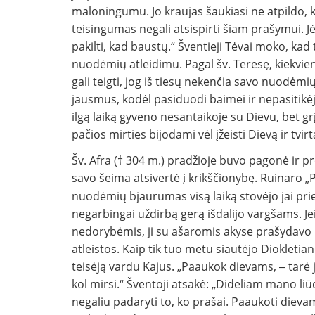
maloningumu. Jo kraujas šaukiasi ne atpildo, k
teisingumas negali atsispirti šiam prašymui. J
pakilti, kad baustų.“ Šventieji Tėvai moko, kad 
nuodėmių atleidimu. Pagal šv. Teresę, kiekvienas
gali teigti, jog iš tiesų nekenčia savo nuodėmių.
jausmus, kodėl pasiduodi baimei ir nepasitikė
ilgą laiką gyveno nesantaikoje su Dievu, bet grį
pačios mirties bijodami vėl įžeisti Dievą ir tvi
Šv. Afra († 304 m.) pradžioje buvo pagonė ir pro
savo šeima atsivertė į krikščionybę. Ruinaro 
nuodėmių bjaurumas visą laiką stovėjo jai prieš a
negarbingai uždirbą gerą išdalijo vargšams. Jei 
nedorybėmis, ji su ašaromis akyse prašydavo 
atleistos. Kaip tik tuo metu siautėjo Diokleti
teisėją vardu Kajus. „Paaukok dievams, ‒ tarė j
kol mirsi.“ Šventoji atsakė: „Dideliam mano liū
negaliu padaryti to, ko prašai. Paaukoti dievam