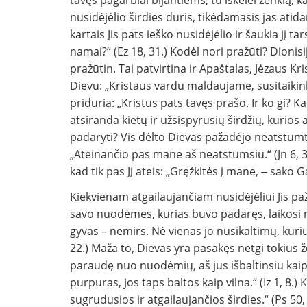
tavęs pagarbiai bijantiems, tu iškėlei ženklą, ka
nusidėjėlio širdies duris, tikėdamasis jas atidary
kartais Jis pats ieško nusidėjėlio ir šaukia jį tar
namai?“ (Ez 18, 31.) Kodėl nori pražūti? Dioni
pražūtin. Tai patvirtina ir Apaštalas, Jėzaus K
Dievu: „Kristaus vardu maldaujame, susitaikink
priduria: „Kristus pats tavęs prašo. Ir ko gi? K
atsiranda kietų ir užsispyrusių širdžių, kurios a
padaryti? Vis dėlto Dievas pažadėjo neatstumti ne
„Ateinančio pas mane aš neatstumsiu.“ (Jn 6, 37
kad tik pas Jį ateis: „Gręžkitės į mane, ‒ sako Ga
Kiekvienam atgailaujančiam nusidėjėliui Jis paž
savo nuodėmes, kurias buvo padaręs, laikosi man
gyvas – nemirs. Nė vienas jo nusikaltimų, kuri
22.) Maža to, Dievas yra pasakęs netgi tokius žo
paraudę nuo nuodėmių, aš jus išbaltinsiu kai
purpuras, jos taps baltos kaip vilna.“ (Iz 1, 8.
sugrudusios ir atgailaujančios širdies.“ (Ps 5