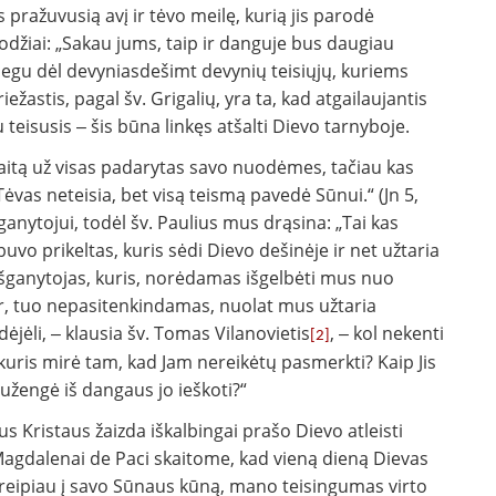
ažuvusią avį ir tėvo meilę, kurią jis parodė
žodžiai: „Sakau jums, taip ir danguje bus daugiau
negu dėl devyniasdešimt devynių teisiųjų, kuriems
iežastis, pagal šv. Grigalių, yra ta, kad atgailaujantis
 teisusis ‒ šis būna linkęs atšalti Dievo tarnyboje.
aitą už visas padarytas savo nuodėmes, tačiau kas
Tėvas neteisia, bet visą teismą pavedė Sūnui.“ (Jn 5,
nytojui, todėl šv. Paulius mus drąsina: „Tai kas
uvo prikeltas, kuris sėdi Dievo dešinėje ir net užtaria
Išganytojas, kuris, norėdamas išgelbėti mus nuo
 ir, tuo nepasitenkindamas, nuolat mus užtaria
ėjėli, ‒ klausia šv. Tomas Vilanovietis
, ‒ kol nekenti
[2]
uris mirė tam, kad Jam nereikėtų pasmerkti? Kaip Jis
nužengė iš dangaus jo ieškoti?“
s Kristaus žaizda iškalbingai prašo Dievo atleisti
gdalenai de Paci skaitome, kad vieną dieną Dievas
ukreipiau į savo Sūnaus kūną, mano teisingumas virto