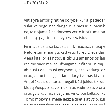
‒ Ps 30 (31), 2
Viltis yra antprigimtinė dorybė, kuriai padeda
sulaukti begalinės dangaus laimės ir jai pasiek
neįkainojama šios dorybės verte ir būtume pas
objektą, pagrindą, savybes ir vaisius.
Pirmiausias, svarbiausias ir kilniausias mūsų v
Neturėtume manyti, kad viltis turėti Dievą dan
viena kitai priešingos. Iš tikrųjų amžinosios l
rasime savo meilės užbaigimą ir ištobulinimą. 
abipusiu dalijimusi gėrybėmis, nes, kadangi dr
draugai turi kiek galėdami daryti vienas kitam
Angeliškasis daktaras, negali būti jokios tikro
Mūsų Viešpats savo mokinius vadino savo draug
draugais vadinu, nes jums viską paskelbiau, ką 
Tomo mokymą, meilė leidžia tikėtis atlygio, ku