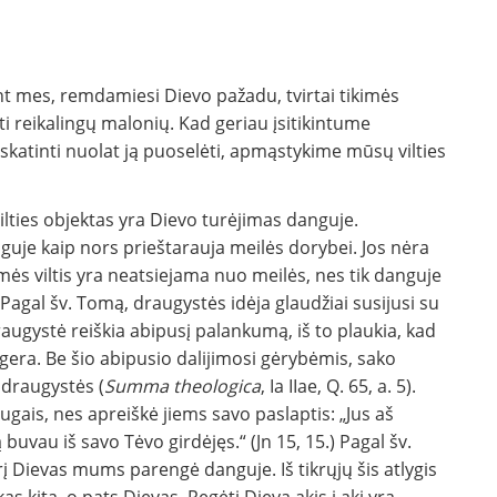
nt mes, remdamiesi Dievo pažadu, tvirtai tikimės
ti reikalingų malonių. Kad geriau įsitikintume
katinti nuolat ją puoselėti, apmąstykime mūsų vilties
ilties objektas yra Dievo turėjimas danguje.
guje kaip nors prieštarauja meilės dorybei. Jos nėra
aimės viltis yra neatsiejama nuo meilės, nes tik danguje
Pagal šv. Tomą, draugystės idėja glaudžiai susijusi su
augystė reiškia abipusį palankumą, iš to plaukia, kad
 gera. Be šio abipusio dalijimosi gėrybėmis, sako
s draugystės (
Summa theologica
, Ia IIae, Q. 65, a. 5).
ais, nes apreiškė jiems savo paslaptis: „Jus aš
buvau iš savo Tėvo girdėjęs.“ (Jn 15, 15.) Pagal šv.
rį Dievas mums parengė danguje. Iš tikrųjų šis atlygis