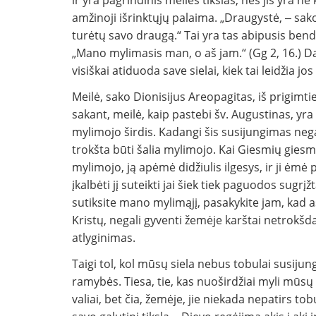
ir yra pagrindinis meilės tikslas, nes jis yra ne 
amžinoji išrinktųjų palaima. „Draugystė, ‒ sak
turėtų savo draugą.“ Tai yra tas abipusis ben
„Mano mylimasis man, o aš jam.“ (Gg 2, 16.) Da
visiškai atiduoda save sielai, kiek tai leidžia jo
Meilė, sako Dionisijus Areopagitas, iš prigimti
sakant, meilė, kaip pastebi šv. Augustinas, yra 
mylimojo širdis. Kadangi šis susijungimas negali į
trokšta būti šalia mylimojo. Kai Giesmių gies
mylimojo, ją apėmė didžiulis ilgesys, ir ji ėmė 
įkalbėti jį suteikti jai šiek tiek paguodos sugrįž
sutiksite mano mylimąjį, pasakykite jam, kad aš s
Kristų, negali gyventi žemėje karštai netrokšda
atlyginimas.
Taigi tol, kol mūsų siela nebus tobulai susijun
ramybės. Tiesa, tie, kas nuoširdžiai myli mūs
valiai, bet čia, žemėje, jie niekada nepatirs to