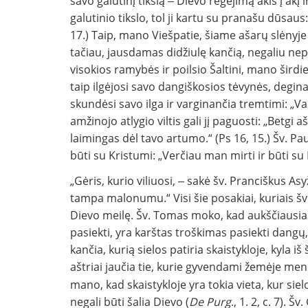
savo galutinį tikslą ‒ Dievo regėjimą akis į akį
galutinio tikslo, tol ji kartu su pranašu dūsaus:
17.) Taip, mano Viešpatie, šiame ašarų slėnyje
tačiau, jausdamas didžiulę kančią, negaliu nepr
visokios ramybės ir poilsio Šaltini, mano širdie
taip ilgėjosi savo dangiškosios tėvynės, degin
skundėsi savo ilga ir varginančia tremtimi: „Va
amžinojo atlygio viltis gali jį paguosti: „Bet
laimingas dėl tavo artumo.“ (Ps 16, 15.) Šv. Paul
būti su Kristumi: „Verčiau man mirti ir būti su Kr
„Gėris, kurio viliuosi, ‒ sakė šv. Pranciškus Asy
tampa malonumu.“ Visi šie posakiai, kuriais šv
Dievo meilę. Šv. Tomas moko, kad aukščiausias
pasiekti, yra karštas troškimas pasiekti dangų, 
kančia, kurią sielos patiria skaistykloje, kyla 
aštriai jaučia tie, kurie gyvendami žemėje me
mano, kad skaistykloje yra tokia vieta, kur siel
negali būti šalia Dievo (
De Purg
., 1. 2, c. 7). Š