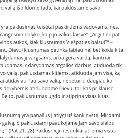
r pagal ją tvarkyti savo gyvenimą? Tai paklusnumas
o valią išpildome tada, kai paklūstame savo
ui, yra paklusimas teisėtai paskirtiems vadovams, nes,
ngesnio dalyko, kaip jo valios laisvė“. „Argi tiek pat
vinos aukos, kiek klusnumas Viešpaties balsui?“ –
iant, Dievui klusnumas patinka labiau nei bet kokia kita
šdalydamas jį vargšams, arba gerą vardą, kantriai
audamas ir darydamas atgailos darbus, atiduoda tik
avo valią, paklusdamas kitiems, atiduoda Jam visa, ką
o, kai atidaviau Tau savo valią, nebeturiu daugiau ko
mis dorybėmis atiduodame Dievui tai, kas priklauso
 to, paklusnumas ugdo ir stiprina visas kitas
aklusnumą yra panašus į atlygį už kankinystę. Mirdami
o galvą, o paklusdami paaukojame Jam savo sielos
lę.“ (Pat 21, 28) Paklusnieji nesunkiai atremia visus