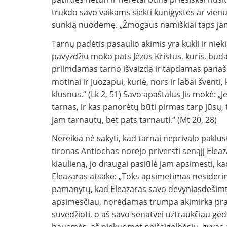
trukdo savo vaikams siekti kunigystės ar vienuol
sunkią nuodėmę. „Žmogaus namiškiai taps jam 
Tarnų padėtis pasaulio akimis yra kukli ir niekin
pavyzdžiu moko pats Jėzus Kristus, kuris, būd
priimdamas tarno išvaizdą ir tapdamas panašus 
motinai ir Juozapui, kurie, nors ir labai šventi,
klusnus.“ (Lk 2, 51) Savo apaštalus Jis mokė: „J
tarnas, ir kas panorėtų būti pirmas tarp jūsų,
jam tarnautų, bet pats tarnauti.“ (Mt 20, 28)
Nereikia nė sakyti, kad tarnai neprivalo paklust
tironas Antiochas norėjo priversti senąjį Elea
kiaulieną, jo draugai pasiūlė jam apsimesti, kad
Eleazaras atsakė: „Toks apsimetimas nesider
pamanytų, kad Eleazaras savo devyniasdešimta
apsimesčiau, norėdamas trumpa akimirka prail
suvedžioti, o aš savo senatvei užtraukčiau gėdą