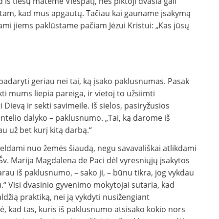
d iš tiesų matėme Viešpatį, nes piktoji dvasia gali
s tam, kad mus apgautų. Tačiau kai gauname įsakymą
dami jiems paklūstame pačiam Jėzui Kristui: „Kas jūsų
adaryti geriau nei tai, ką įsako paklusnumas. Pasak
kti mums liepia pareiga, ir vietoj to užsiimti
Dievą ir sekti savimeile. Iš sielos, pasiryžusios
ienintelio dalyko – paklusnumo. „Tai, ką darome iš
u už bet kurį kitą darbą.“
ldami nuo žemės šiaudą, negu savavališkai atlikdami
Šv. Marija Magdalena de Paci dėl vyresniųjų įsakytos
rau iš paklusnumo, – sako ji, – būnu tikra, jog vykdau
u.“ Visi dvasinio gyvenimo mokytojai sutaria, kad
džią praktiką, nei ją vykdyti nusižengiant
ė, kad tas, kuris iš paklusnumo atsisako kokio nors