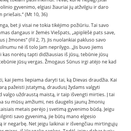
inio gyvenimo, elgiasi žiauriai jų atžvilgiu ir daro
priešais.“ (Mt 10, 36)
ga, bet ji visai ne tokia tikėjimo požiūriu. Tai savo
amas dangaus ir žemės Viešpats, „apiplėšė pats save,
į žmones“ (Fil 2, 7). Jis nuolankiai pakluso savo
 kilnumu nė iš tolo Jam neprilygo. „Jis buvo jiems
ei kas norėtų tapti didžiausias iš jūsų, tebūnie jūsų
 tebūnie jūsų vergas. Žmogaus Sūnus irgi atėjo ne kad
i, kai jiems liepiama daryti tai, ką Dievas draudžia. Kai
zarą pažeisti įstatymą, draudusį žydams valgyti
 valgo uždraustą maistą, ir taip išvengti mirties. Į tai
ina su mūsų amžiumi, nes daugelis jaunų žmonių
isiais metais perėjo į svetimą gyvenimo būdą. Jeigu
ginti savo gyvenimą, jie būtų mano elgesio
 ir negarbę. Net jeigu laikinai ir išvengčiau mirtingųjų