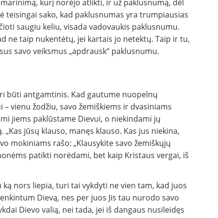
arinimą, kurį norėjo atlikti, ir už paklusnumą, dėl
sė teisingai sako, kad paklusnumas yra trumpiausias
aikščioti saugiu keliu, visada vadovaukis paklusnumu.
ad ne taip nukentėtų, jei kartais jo netektų. Taip ir tu,
, visus savo veiksmus „apdrausk“ paklusnumu.
turi būti antgamtinis. Kad gautume nuopelnų
 – vienu žodžiu, savo žemiškiems ir dvasiniams
mi jiems paklūstame Dievui, o niekindami jų
 „Kas jūsų klauso, manęs klauso. Kas jus niekina,
savo mokiniams rašo: „Klausykite savo žemiškųjų
monėms patikti norėdami, bet kaip Kristaus vergai, iš
ką nors liepia, turi tai vykdyti ne vien tam, kad juos
enkintum Dievą, nes per juos Jis tau nurodo savo
ykdai Dievo valią, nei tada, jei iš dangaus nusileidęs