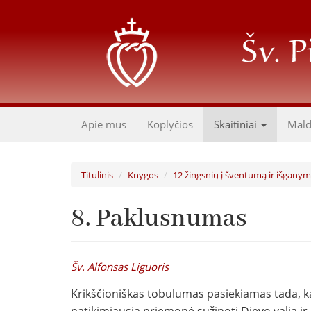
Pereiti
į
pagrindinį
turinį
Apie mus
Koplyčios
Skaitiniai
Mal
Titulinis
Knygos
12 žingsnių į šventumą ir išgany
8. Paklusnumas
Šv. Alfonsas Liguoris
Krikščioniškas tobulumas pasiekiamas tada, kai 