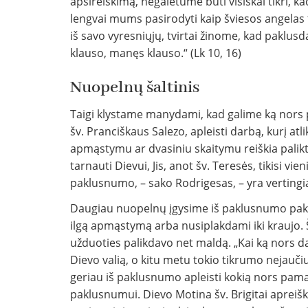
apsireiškimą, negalėtume būti visiškai tikri, ka
lengvai mums pasirodyti kaip šviesos angela
iš savo vyresniųjų, tvirtai žinome, kad paklus
klauso, manęs klauso.“ (Lk 10, 16)
Nuopelnų šaltinis
Taigi klystame manydami, kad galime ką nors p
šv. Pranciškaus Salezo, apleisti darbą, kurį atli
apmąstymu ar dvasiniu skaitymu reiškia palikti 
tarnauti Dievui, Jis, anot šv. Teresės, tikisi v
paklusnumo, – sako Rodrigesas, – yra vertingia
Daugiau nuopelnų įgysime iš paklusnumo pake
ilgą apmąstymą arba nusiplakdami iki kraujo. 
užduoties palikdavo net maldą. „Kai ką nors da
Dievo valią, o kitu metu tokio tikrumo nejauči
geriau iš paklusnumo apleisti kokią nors pamal
paklusnumui. Dievo Motina šv. Brigitai apreišk