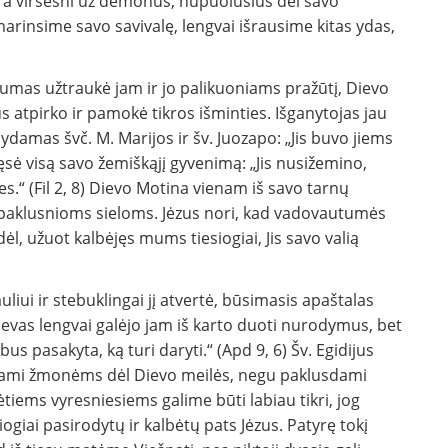
 yra viršesni už demonus, nupuolusius dėl savo
arinsime savo savivalę, lengvai išrausime kitas ydas,
umas užtraukė jam ir jo palikuoniams pražūtį, Dievo
 atpirko ir pamokė tikros išminties. Išganytojas jau
damas švč. M. Marijos ir šv. Juozapo: „Jis buvo jiems
 tęsė visą savo žemiškąjį gyvenimą: „Jis nusižemino,
es.“ (Fil 2, 8) Dievo Motina vienam iš savo tarnų
ę paklusnioms sieloms. Jėzus nori, kad vadovautumės
l, užuot kalbėjęs mums tiesiogiai, Jis savo valią
iui ir stebuklingai jį atvertė, būsimasis apaštalas
Dievas lengvai galėjo jam iš karto duoti nurodymus, bet
 bus pasakyta, ką turi daryti.“ (Apd 9, 6) Šv. Egidijus
dami žmonėms dėl Dievo meilės, negu paklusdami
tiems vyresniesiems galime būti labiau tikri, jog
giai pasirodytų ir kalbėtų pats Jėzus. Patyrę tokį