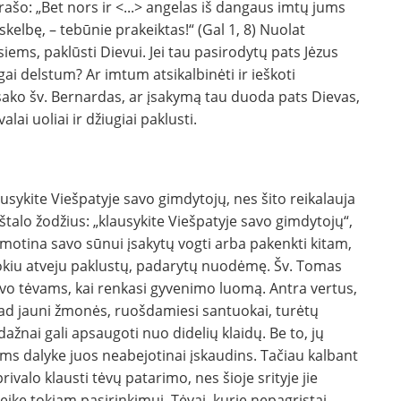
rašo: „Bet nors ir <...> angelas iš dangaus imtų jums
kelbę, – tebūnie prakeiktas!“ (Gal 1, 8) Nuolat
iems, paklūsti Dievui. Jei tau pasirodytų pats Jėzus
ilgai delstum? Ar imtum atsikalbinėti ir ieškoti
sako šv. Bernardas, ar įsakymą tau duoda pats Dievas,
lai uoliai ir džiugiai paklusti.
lausykite Viešpatyje savo gimdytojų, nes šito reikalauja
aštalo žodžius: „klausykite Viešpatyje savo gimdytojų“,
ui, motina savo sūnui įsakytų vogti arba pakenkti kitam,
s tokiu atveju paklustų, padarytų nuodėmę. Šv. Tomas
savo tėvams, kai renkasi gyvenimo luomą. Antra vertus,
 kad jauni žmonės, ruošdamiesi santuokai, turėtų
 dažnai gali apsaugoti nuo didelių klaidų. Be to, jų
 dalyke juos neabejotinai įskaudins. Tačiau kalbant
valo klausti tėvų patarimo, nes šioje srityje jie
teikę tokiam pasirinkimui. Tėvai, kurie nepagrįstai