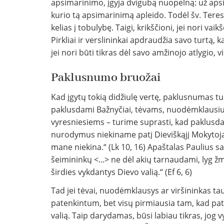
apsimarinimo, įgyja dvigubą nuopelną: už apsim
kurio tą apsimarinimą apleido. Todėl šv. Tere
kelias į tobulybę. Taigi, krikščioni, jei nori v
Pirkliai ir verslininkai apdraudžia savo turtą, k
jei nori būti tikras dėl savo amžinojo atlygio
Paklusnumo bruožai
Kad įgytų tokią didžiulę vertę, paklusnumas 
paklusdami Bažnyčiai, tėvams, nuodėmklausiui
vyresniesiems – turime suprasti, kad paklusda
nurodymus niekiname patį Dieviškąjį Mokytoją.
mane niekina.“ (Lk 10, 16) Apaštalas Paulius 
šeimininkų <...> ne dėl akių tarnaudami, lyg ž
širdies vykdantys Dievo valią.“ (Ef 6, 6)
Tad jei tėvai, nuodėmklausys ar viršininkas tau 
patenkintum, bet visų pirmiausia tam, kad pat
valią. Taip darydamas, būsi labiau tikras, jog v