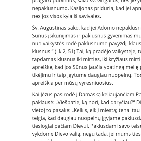
pragaro puolimus, sako šv. Grigalius, nes jie
nepaklusnumo. Kasijonas priduria, kad jei apm
nes jos visos kyla iš savivalės.
Šv. Augustinas sako, kad jei Adomo nepaklusn
Sūnus įsikūnijimas ir paklusnus gyvenimas mus
nuo vaikystės rodė paklusnumo pavyzdį, klausy
klusnus.“ (Lk 2, 51) Tai, ką pradėjo vaikystėje,
tapdamas klusnus iki mirties, iki kryžiaus mirti
apreiškė, kad jos Sūnus jaučia ypatingą meil
tikėjimu ir taip įgytume daugiau nuopelnų. Todė
apreiškia per mūsų vyresniuosius.
Kai Jėzus pasirodė į Damaską keliaujančiam Paul
paklausė: „Viešpatie, ką nori, kad daryčiau?“ 
vietoj to pasakė: „Kelkis, eik į miestą; tenai tau
teigia, kad daugiau nuopelnų įgyjame paklus
tiesiogiai pačiam Dievui. Paklusdami savo teisė
vykdome Dievo valią, negu tada, jei mums tiesio