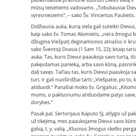
patikimiausia priemonė sužinoti Dievo valią i
mūsų teisėtiems vadovams. „Tobuliausiai Diev
vyresniesiems“, – sako Šv. Vincentas Paulietis.
Didžiausia auka, kurią siela gali suteikti Diev
kaip sako šv. Tomas Akvinietis, „nėra žmogui bra
džiugina Viešpatį deginamosios atnašos ir kru
sako Šventoji Dvasia (1 Sam 15, 22); kitaip tar
auka. Tas, kuris Dievui paaukoja savo turtą, i
pakęsdamas panieką, arba savo kūną, pasnink
dalį savęs. Tačiau tas, kuris Dievui paaukoja s
turi, ir gali nuoširdžiai tarti: „Viešpatie, po t
atiduodi.“ Panašiai moko šv. Grigalius: „Kito
mums, o paklusnumu atiduodame patys save. Be
dorybes.“
Pasak pal. Sertorijaus Kaputo SJ, atlygis už p
už tikėjimą, mes paaukojame Dievui savo kūn
galvą, t. y. valią. „Klusnus žmogus skelbs perga