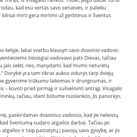
 miręs, iš Visagalio rankos. Todėl, jeigu dabar turiu
odau, kad esu vertas savo senatvės, ir palieku
kilniai mirti gera mirtimi už gerbtinus ir šventus
o kelyje, labai svarbu klausyti savo dvasinio vadovo.
 šventiesiems tiesiogiai vadovavo pats Dievas, tačiau
egu jais sekti, nes, manydami, kad mums neturėtų
.“ Dorybė yra tam tikras aukso vidurys tarp dviejų
ame gyvenime trūkumu laikomas ir drungnumas, ir
 kovoti prieš pirmąjį ir sušvelninti antrąjį. Visagalis
ninkų, tačiau, idant būtume nuolankūs, Jis panorėjo,
onę, paskirdamas dvasinius vadovus, kad jie neleistų
kad šventumą sudaro atgailos darbai. Tačiau jei
atgailos ir taip pastatytų į pavojų savo gyvybę, ar jis