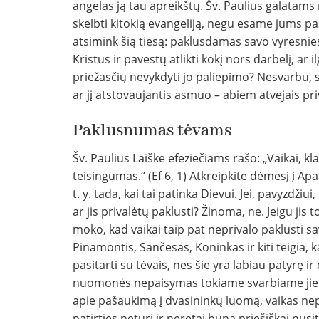
angelas ją tau apreikštų. Šv. Paulius galatams 
skelbti kitokią evangeliją, negu esame jums pas
atsimink šią tiesą: paklusdamas savo vyresnies
Kristus ir pavestų atlikti kokį nors darbelį, ar 
priežasčių nevykdyti jo paliepimo? Nesvarbu, 
ar jį atstovaujantis asmuo – abiem atvejais priva
Paklusnumas tėvams
Šv. Paulius Laiške efeziečiams rašo: „Vaikai, k
teisingumas.“ (Ef 6, 1) Atkreipkite dėmesį į Ap
t. y. tada, kai tai patinka Dievui. Jei, pavyzdži
ar jis privalėtų paklusti? Žinoma, ne. Jeigu ji
moko, kad vaikai taip pat neprivalo paklusti 
Pinamontis, Sančesas, Koninkas ir kiti teigia,
pasitarti su tėvais, nes šie yra labiau patyrę ir
nuomonės nepaisymas tokiame svarbiame jiems
apie pašaukimą į dvasininkų luomą, vaikas nepri
patirties neturi ir neretai būna priešiškai nusi