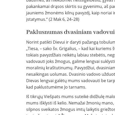
bausmės, aš niekuomet neišsigelbėsiu, gyvas ar
pakankamai drąsos skirtis su gyvenimu, aš par
jauniems žmonėms kilnų pavyzdį, kaip noriai ir 
įstatymus.“ (2 Mak 6, 24–28)
Paklusnumas dvasiniam vadovui
Norint patikti Dievui ir daryti pažangą tobulum
„Tiesa, – sako šv. Grigalius, – kad kai kuriems
tokiais pavyzdžiais reikėtų labiau stebėtis, n
vadovauti joks žmogus, galime lengvai suklysti
moralinių kraštutinumų. Pavyzdžiui, dvasini
nesaikingas uolumas. Dvasinio vadovo užduotis –
Dievas lengvai galėtų mums vadovauti be tarpi
kad paklustumėme Jo tarnams.
Iš tikrųjų Viešpats mums suteikė didžiulę mal
mums išklysti iš kelio. Nemažai žmonių mano, 
silpnos sveikatos žmogus imtų laikytis griežtos 