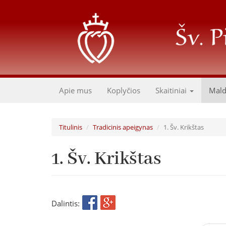
Pereiti
į
pagrindinį
turinį
Apie mus
Koplyčios
Skaitiniai
Mal
Titulinis
Tradicinis apeigynas
1. Šv. Krikštas
1. Šv. Krikštas
Dalintis: