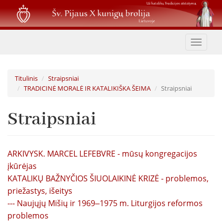
Pereiti
į
pagrindinį
turinį
Toggle
navigat
Titulinis
Straipsniai
TRADICINĖ MORALĖ IR KATALIKIŠKA ŠEIMA
Straipsniai
Straipsniai
ARKIVYSK. MARCEL LEFEBVRE - mūsų kongregacijos
įkūrėjas
KATALIKŲ BAŽNYČIOS ŠIUOLAIKINĖ KRIZĖ - problemos,
priežastys, išeitys
--- Naujųjų Mišių ir 1969‒1975 m. Liturgijos reformos
problemos