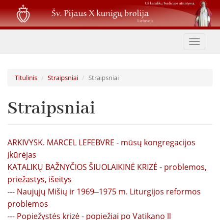
Pereiti
į
pagrindinį
turinį
Toggle
navigat
Titulinis
Straipsniai
Straipsniai
Straipsniai
ARKIVYSK. MARCEL LEFEBVRE - mūsų kongregacijos
įkūrėjas
KATALIKŲ BAŽNYČIOS ŠIUOLAIKINĖ KRIZĖ - problemos,
priežastys, išeitys
--- Naujųjų Mišių ir 1969‒1975 m. Liturgijos reformos
problemos
--- Popiežystės krizė - popiežiai po Vatikano II