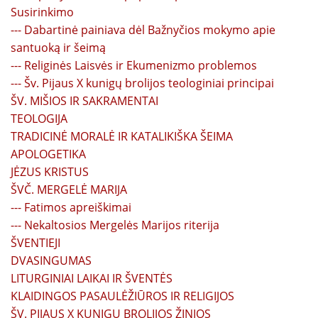
Susirinkimo
--- Dabartinė painiava dėl Bažnyčios mokymo apie
santuoką ir šeimą
--- Religinės Laisvės ir Ekumenizmo problemos
--- Šv. Pijaus X kunigų brolijos teologiniai principai
ŠV. MIŠIOS IR SAKRAMENTAI
TEOLOGIJA
TRADICINĖ MORALĖ IR KATALIKIŠKA ŠEIMA
APOLOGETIKA
JĖZUS KRISTUS
ŠVČ. MERGELĖ MARIJA
--- Fatimos apreiškimai
--- Nekaltosios Mergelės Marijos riterija
ŠVENTIEJI
DVASINGUMAS
LITURGINIAI LAIKAI IR ŠVENTĖS
KLAIDINGOS PASAULĖŽIŪROS IR RELIGIJOS
ŠV. PIJAUS X KUNIGŲ BROLIJOS ŽINIOS