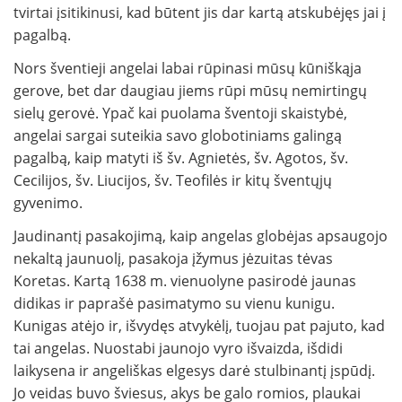
tvirtai įsitikinusi, kad būtent jis dar kartą atskubėjęs jai į
pagalbą.
Nors šventieji angelai labai rūpinasi mūsų kūniškąja
gerove, bet dar daugiau jiems rūpi mūsų nemirtingų
sielų gerovė. Ypač kai puolama šventoji skaistybė,
angelai sargai suteikia savo globotiniams galingą
pagalbą, kaip matyti iš šv. Agnietės, šv. Agotos, šv.
Cecilijos, šv. Liucijos, šv. Teofilės ir kitų šventųjų
gyvenimo.
Jaudinantį pasakojimą, kaip angelas globėjas apsaugojo
nekaltą jaunuolį, pasakoja įžymus jėzuitas tėvas
Koretas. Kartą 1638 m. vienuolyne pasirodė jaunas
didikas ir paprašė pasimatymo su vienu kunigu.
Kunigas atėjo ir, išvydęs atvykėlį, tuojau pat pajuto, kad
tai angelas. Nuostabi jaunojo vyro išvaizda, išdidi
laikysena ir angeliškas elgesys darė stulbinantį įspūdį.
Jo veidas buvo šviesus, akys be galo romios, plaukai