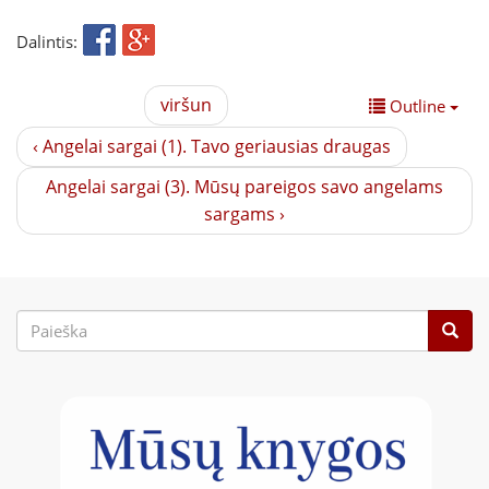
Dalintis:
viršun
Outline
‹ Angelai sargai (1). Tavo geriausias draugas
Angelai sargai (3). Mūsų pareigos savo angelams
sargams ›
Paieškos
forma