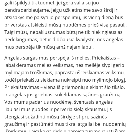
gali išpildyti tik tuomet, jei gera valia su juo
bendradarbiaujame. Jeigu užkietinsime savo širdį ir
atsisakysime paisyti jo perspėjimų, jis vieną dieną bus
priverstas atskleisti mūsų nuodėmes prieš visą pasaulį.
Taigi mūsų nepaklusnumas būtų ne tik niekingiausias
nedėkingumas, bet ir didžiausia kvailystė, nes angelas
mus perspėja tik mūsų amžinajam labui.
Angelas sargas mus perspėja iš meilės. Priekaištas –
labai deramas meilės veiksmas, nes meilėje slypi gėrio
mylimajam troškimas, paprastai išreiškiamas veiksmu,
todėl priekaištu siekiama nukreipti nuo mylimojo blogį.
Priekaištavimas – viena iš priemonių siekiant šio tikslo,
ir angelas jos griebiasi sukeldamas sąžinės graužimą.
Vos mums padarius nuodėmę, šventasis angelas
liaujasi mus guodęs ir perveria sielą skausmu. Jis
stengiasi sužadinti mūsų širdyje stiprų sąžinės
graužimą ir pastūmėti mus tikrai atgailai bei nuodėmių
išpirkimui. Taigi kokią didelę pareigą turime jausti šiam