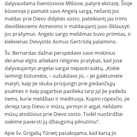
dalyvaudama šventosiose Mišiose, patyrė ekstazę. Šioje
būsenoje ji pamatė savo Angelą sargą, nešantį jos
maldas prie Dievo didybės sosto, pateikiantį jas trims
dieviškiesiems Asmenims ir maldaujantį juos išklausyti
jos prašymus. Angelo sargo meldimas buvo priimtas, ir
kiekvienas Dievystės Asmuo Gertrūdą palaimino.
Šv. Bernardas dažnai perspėdavo savo mokinius
deramai elgtis atliekant religines pratybas, kad jose
dalyvaujantys angelai sargai nepasitrauktų. „Kokie
laimingi būtumėte, – sušukdavo jis, – jei galėtumėte
matyti, kaip jie skuba prisijungti prie giedančiųjų
psalmes ir kaip pagarbiai pasilieka tarp jų! Jie padeda
tiems, kurie meldžiasi ir medituoja. Kupini rūpesčio, jie
skrieja tarp Dievo ir mūsų, pirmyn ir atgal, nešdami
mūsų atodūsius prie Dievo sosto. Todėl nuoširdžiai
siekime paversti jų džiaugsmą pilnutiniu“.
Apie šv. Grigalių Tūrietį pasakojama, kad kartą jis