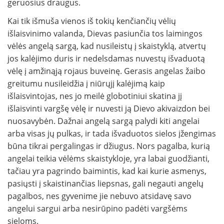
geruosius draugus.
Kai tik išmuša vienos iš tokių kenčiančių vėlių
išlaisvinimo valanda, Dievas pasiunčia tos laimingos
vėlės angelą sargą, kad nusileistų į skaistyklą, atvertų
jos kalėjimo duris ir nedelsdamas nuvestų išvaduotą
vėlę į amžinąją rojaus buveinę. Gerasis angelas žaibo
greitumu nusileidžia į niūrųjį kalėjimą kaip
išlaisvintojas, nes jo meilė globotiniui skatina jį
išlaisvinti vargšę vėlę ir nuvesti ją Dievo akivaizdon bei
nuosavybėn. Dažnai angelą sargą palydi kiti angelai
arba visas jų pulkas, ir tada išvaduotos sielos įžengimas
būna tikrai pergalingas ir džiugus. Nors pagalba, kurią
angelai teikia vėlėms skaistykloje, yra labai guodžianti,
tačiau yra pagrindo baimintis, kad kai kurie asmenys,
pasiųsti į skaistinančias liepsnas, gali negauti angelų
pagalbos, nes gyvenime jie nebuvo atsidavę savo
angelui sargui arba nesirūpino padėti vargšėms
sieloms.