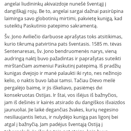
angelai liudininkų akivaizdoje nunešė šventąjį į
dangiškąjį rojų. Be to, angelai sargai dažnai pasirūpina
laiminga savo globotinių mirtimi, pakvietę kunigą, kad
suteiktų Paskutinio patepimo sakramentą.
Šv. Jono Aviliečio darbuose aprašytas toks atsitikimas,
kurio tikrumą patvirtina pats šventasis. 1585 m. tėvas
Sentenaresas, šv. Jono bendruomenės narys, vieną
audringą naktį buvo pažadintas ir paprašytas suteikti
mirštančiam asmeniui Paskutinį patepimą. Iš pradžių
kunigas dvejojo ir manė palaukti iki ryto, nes nežinojo
kelio, o naktis buvo labai tamsi. Tačiau Dievo meilė
pergalėjo baimę, ir jis iškeliavo, pasiėmęs dvi
konsekruotas Ostijas. Ir štai, vos išėjus iš bažnyčios,
jam iš dešinės ir kairės atsirado du dangiškos išvaizdos
jaunuoliai. Jie laikė degančias žvakes, kurių negesino
nesiliaujantis lietus, ir nulydėjo kunigą pas ligonį bei
atgal į bažnyčią. Jam padėjus šventąją Ostiją į