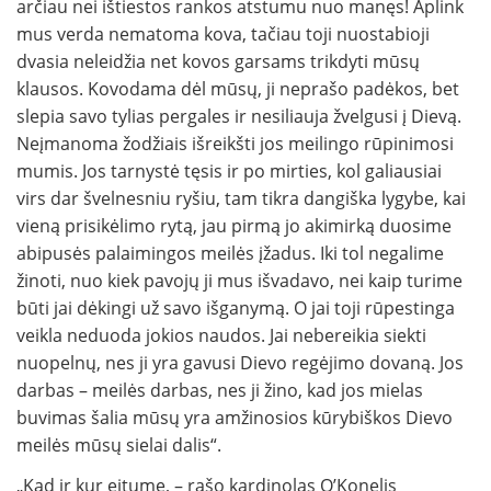
arčiau nei ištiestos rankos atstumu nuo manęs! Aplink
mus verda nematoma kova, tačiau toji nuostabioji
dvasia neleidžia net kovos garsams trikdyti mūsų
klausos. Kovodama dėl mūsų, ji neprašo padėkos, bet
slepia savo tylias pergales ir nesiliauja žvelgusi į Dievą.
Neįmanoma žodžiais išreikšti jos meilingo rūpinimosi
mumis. Jos tarnystė tęsis ir po mirties, kol galiausiai
virs dar švelnesniu ryšiu, tam tikra dangiška lygybe, kai
vieną prisikėlimo rytą, jau pirmą jo akimirką duosime
abipusės palaimingos meilės įžadus. Iki tol negalime
žinoti, nuo kiek pavojų ji mus išvadavo, nei kaip turime
būti jai dėkingi už savo išganymą. O jai toji rūpestinga
veikla neduoda jokios naudos. Jai nebereikia siekti
nuopelnų, nes ji yra gavusi Dievo regėjimo dovaną. Jos
darbas – meilės darbas, nes ji žino, kad jos mielas
buvimas šalia mūsų yra amžinosios kūrybiškos Dievo
meilės mūsų sielai dalis“.
„Kad ir kur eitume, – rašo kardinolas OʼKonelis