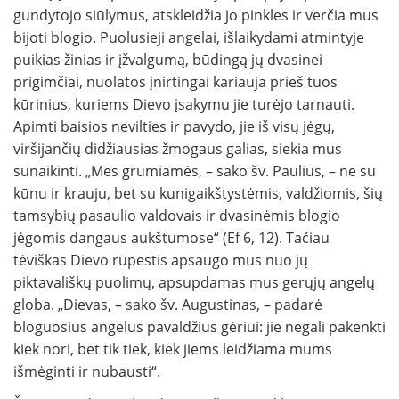
gundytojo siūlymus, atskleidžia jo pinkles ir verčia mus
bijoti blogio. Puolusieji angelai, išlaikydami atmintyje
puikias žinias ir įžvalgumą, būdingą jų dvasinei
prigimčiai, nuolatos įnirtingai kariauja prieš tuos
kūrinius, kuriems Dievo įsakymu jie turėjo tarnauti.
Apimti baisios nevilties ir pavydo, jie iš visų jėgų,
viršijančių didžiausias žmogaus galias, siekia mus
sunaikinti. „Mes grumiamės, – sako šv. Paulius, – ne su
kūnu ir krauju, bet su kunigaikštystėmis, valdžiomis, šių
tamsybių pasaulio valdovais ir dvasinėmis blogio
jėgomis dangaus aukštumose“ (Ef 6, 12). Tačiau
tėviškas Dievo rūpestis apsaugo mus nuo jų
piktavališkų puolimų, apsupdamas mus gerųjų angelų
globa. „Dievas, – sako šv. Augustinas, – padarė
bloguosius angelus pavaldžius gėriui: jie negali pakenkti
kiek nori, bet tik tiek, kiek jiems leidžiama mums
išmėginti ir nubausti“.