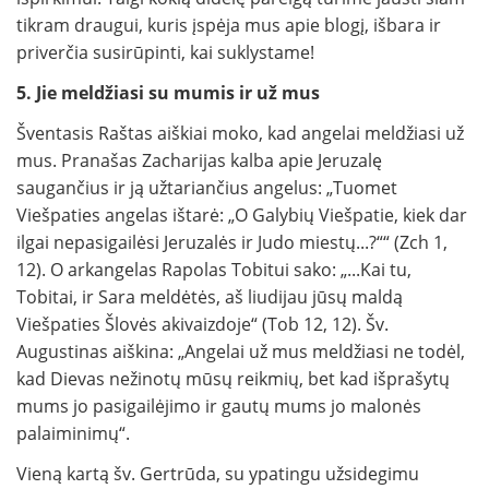
tikram draugui, kuris įspėja mus apie blogį, išbara ir
priverčia susirūpinti, kai suklystame!
5. Jie meldžiasi su mumis ir už mus
Šventasis Raštas aiškiai moko, kad angelai meldžiasi už
mus. Pranašas Zacharijas kalba apie Jeruzalę
saugančius ir ją užtariančius angelus: „Tuomet
Viešpaties angelas ištarė: „O Galybių Viešpatie, kiek dar
ilgai nepasigailėsi Jeruzalės ir Judo miestų...?““ (Zch 1,
12). O arkangelas Rapolas Tobitui sako: „...Kai tu,
Tobitai, ir Sara meldėtės, aš liudijau jūsų maldą
Viešpaties Šlovės akivaizdoje“ (Tob 12, 12). Šv.
Augustinas aiškina: „Angelai už mus meldžiasi ne todėl,
kad Dievas nežinotų mūsų reikmių, bet kad išprašytų
mums jo pasigailėjimo ir gautų mums jo malonės
palaiminimų“.
Vieną kartą šv. Gertrūda, su ypatingu užsidegimu