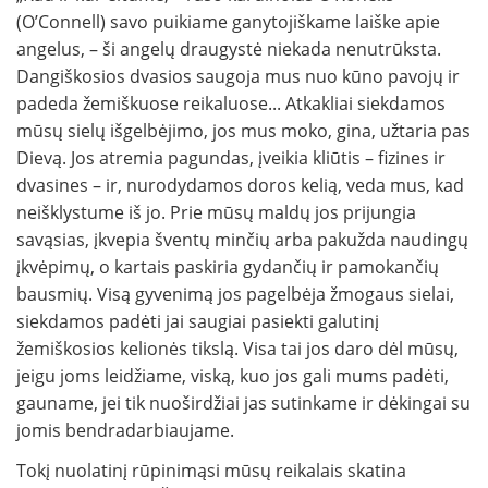
(OʼConnell) savo puikiame ganytojiškame laiške apie
angelus, – ši angelų draugystė niekada nenutrūksta.
Dangiškosios dvasios saugoja mus nuo kūno pavojų ir
padeda žemiškuose reikaluose... Atkakliai siekdamos
mūsų sielų išgelbėjimo, jos mus moko, gina, užtaria pas
Dievą. Jos atremia pagundas, įveikia kliūtis – fizines ir
dvasines – ir, nurodydamos doros kelią, veda mus, kad
neišklystume iš jo. Prie mūsų maldų jos prijungia
savąsias, įkvepia šventų minčių arba pakužda naudingų
įkvėpimų, o kartais paskiria gydančių ir pamokančių
bausmių. Visą gyvenimą jos pagelbėja žmogaus sielai,
siekdamos padėti jai saugiai pasiekti galutinį
žemiškosios kelionės tikslą. Visa tai jos daro dėl mūsų,
jeigu joms leidžiame, viską, kuo jos gali mums padėti,
gauname, jei tik nuoširdžiai jas sutinkame ir dėkingai su
jomis bendradarbiaujame.
Tokį nuolatinį rūpinimąsi mūsų reikalais skatina