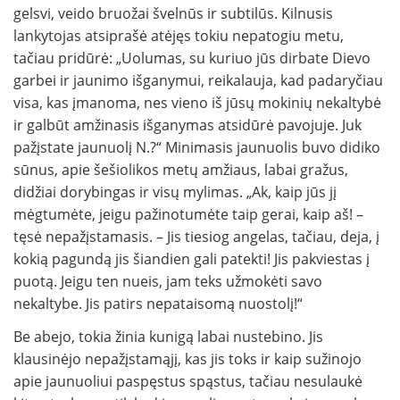
gelsvi, veido bruožai švelnūs ir subtilūs. Kilnusis
lankytojas atsiprašė atėjęs tokiu nepatogiu metu,
tačiau pridūrė: „Uolumas, su kuriuo jūs dirbate Dievo
garbei ir jaunimo išganymui, reikalauja, kad padaryčiau
visa, kas įmanoma, nes vieno iš jūsų mokinių nekaltybė
ir galbūt amžinasis išganymas atsidūrė pavojuje. Juk
pažįstate jaunuolį N.?“ Minimasis jaunuolis buvo didiko
sūnus, apie šešiolikos metų amžiaus, labai gražus,
didžiai dorybingas ir visų mylimas. „Ak, kaip jūs jį
mėgtumėte, jeigu pažinotumėte taip gerai, kaip aš! –
tęsė nepažįstamasis. – Jis tiesiog angelas, tačiau, deja, į
kokią pagundą jis šiandien gali patekti! Jis pakviestas į
puotą. Jeigu ten nueis, jam teks užmokėti savo
nekaltybe. Jis patirs nepataisomą nuostolį!“
Be abejo, tokia žinia kunigą labai nustebino. Jis
klausinėjo nepažįstamąjį, kas jis toks ir kaip sužinojo
apie jaunuoliui paspęstus spąstus, tačiau nesulaukė