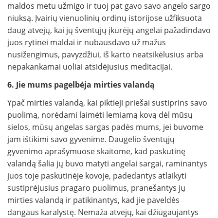
maldos metu užmigo ir tuoj pat gavo savo angelo sargo
niuksą. Įvairių vienuolinių ordinų istorijose užfiksuota
daug atvejų, kai jų šventųjų įkūrėjų angelai pažadindavo
juos rytinei maldai ir nubausdavo už mažus
nusižengimus, pavyzdžiui, iš karto neatsikėlusius arba
nepakankamai uoliai atsidėjusius meditacijai.
6. Jie mums pagelbėja mirties valandą
Ypač mirties valandą, kai piktieji priešai sustiprins savo
puolimą, norėdami laimėti lemiamą kovą dėl mūsų
sielos, mūsų angelas sargas padės mums, jei buvome
jam ištikimi savo gyvenime. Daugelio šventųjų
gyvenimo aprašymuose skaitome, kad paskutinę
valandą šalia jų buvo matyti angelai sargai, raminantys
juos toje paskutinėje kovoje, padedantys atlaikyti
sustiprėjusius pragaro puolimus, pranešantys jų
mirties valandą ir patikinantys, kad jie paveldės
dangaus karalystę. Nemaža atvejų, kai džiūgaujantys