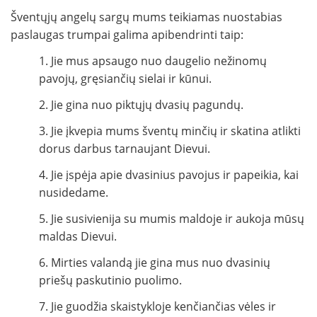
Šventųjų angelų sargų mums teikiamas nuostabias
paslaugas trumpai galima apibendrinti taip:
1. Jie mus apsaugo nuo daugelio nežinomų
pavojų, gręsiančių sielai ir kūnui.
2. Jie gina nuo piktųjų dvasių pagundų.
3. Jie įkvepia mums šventų minčių ir skatina atlikti
dorus darbus tarnaujant Dievui.
4. Jie įspėja apie dvasinius pavojus ir papeikia, kai
nusidedame.
5. Jie susivienija su mumis maldoje ir aukoja mūsų
maldas Dievui.
6. Mirties valandą jie gina mus nuo dvasinių
priešų paskutinio puolimo.
7. Jie guodžia skaistykloje kenčiančias vėles ir