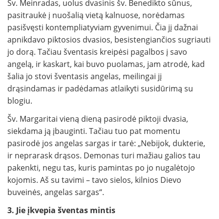
Šv. Meinradas, uolus dvasinis šv. Benedikto sūnus,
pasitraukė į nuošalią vietą kalnuose, norėdamas
pasišvęsti kontempliatyviam gyvenimui. Čia jį dažnai
apnikdavo piktosios dvasios, besistengiančios sugriauti
jo dorą. Tačiau šventasis kreipėsi pagalbos į savo
angelą, ir kaskart, kai buvo puolamas, jam atrodė, kad
šalia jo stovi šventasis angelas, meilingai jį
drąsindamas ir padėdamas atlaikyti susidūrimą su
blogiu.
Šv. Margaritai vieną dieną pasirodė piktoji dvasia,
siekdama ją įbauginti. Tačiau tuo pat momentu
pasirodė jos angelas sargas ir tarė: „Nebijok, dukterie,
ir neprarask drąsos. Demonas turi mažiau galios tau
pakenkti, negu tas, kuris pamintas po jo nugalėtojo
kojomis. Aš su tavimi – tavo sielos, kilnios Dievo
buveinės, angelas sargas“.
3. Jie įkvepia šventas mintis