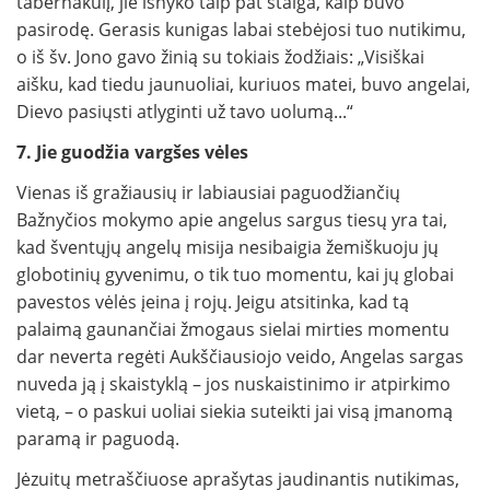
tabernakulį, jie išnyko taip pat staiga, kaip buvo
pasirodę. Gerasis kunigas labai stebėjosi tuo nutikimu,
o iš šv. Jono gavo žinią su tokiais žodžiais: „Visiškai
aišku, kad tiedu jaunuoliai, kuriuos matei, buvo angelai,
Dievo pasiųsti atlyginti už tavo uolumą...“
7. Jie guodžia vargšes vėles
Vienas iš gražiausių ir labiausiai paguodžiančių
Bažnyčios mokymo apie angelus sargus tiesų yra tai,
kad šventųjų angelų misija nesibaigia žemiškuoju jų
globotinių gyvenimu, o tik tuo momentu, kai jų globai
pavestos vėlės įeina į rojų. Jeigu atsitinka, kad tą
palaimą gaunančiai žmogaus sielai mirties momentu
dar neverta regėti Aukščiausiojo veido, Angelas sargas
nuveda ją į skaistyklą – jos nuskaistinimo ir atpirkimo
vietą, – o paskui uoliai siekia suteikti jai visą įmanomą
paramą ir paguodą.
Jėzuitų metraščiuose aprašytas jaudinantis nutikimas,