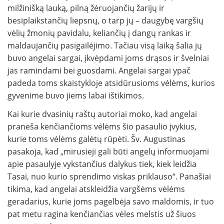
milžinišką lauką, pilną žėruojančių žarijų ir
besiplaikstančių liepsnų, o tarp jų – daugybę vargšių
vėlių žmonių pavidalu, keliančių į dangų rankas ir
maldaujančių pasigailėjimo. Tačiau visą laiką šalia jų
buvo angelai sargai, įkvėpdami joms drąsos ir švelniai
jas ramindami bei guosdami. Angelai sargai ypač
padeda toms skaistykloje atsidūrusioms vėlėms, kurios
gyvenime buvo jiems labai ištikimos.
Kai kurie dvasinių raštų autoriai moko, kad angelai
praneša kenčiančioms vėlėms šio pasaulio įvykius,
kurie toms vėlėms galėtų rūpėti. Šv. Augustinas
pasakoja, kad „mirusieji gali būti angelų informuojami
apie pasaulyje vykstančius dalykus tiek, kiek leidžia
Tasai, nuo kurio sprendimo viskas priklauso“. Panašiai
tikima, kad angelai atskleidžia vargšėms vėlėms
geradarius, kurie joms pagelbėja savo maldomis, ir tuo
pat metu ragina kenčiančias vėles melstis už šiuos