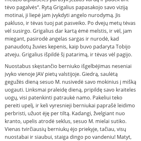
tėvo pagalvės“. Rytą Grigalius papasakojo savo viziją
motinai, ji liepė jam įvykdyti angelo nurodymą. Jis
pakluso, ir tėvas tuoj pat pasveiko. Po dvejų metų tėvas
vėl susirgo. Grigalius dar kartą ėmė melstis, ir vėl, jam
miegant, pasirodė angelas sargas ir nurodė, kad
panaudotų žuvies kepenis, kaip buvo padaryta Tobijo
atveju. Grigalius išpildė šį patarimą, ir tėvas vėl pagijo.
Nuostabus skęstančio berniuko išgelbėjimas neseniai
įvyko vienoje JAV pietų valstijoje. Giedrą, saulėtą
gegužės dieną sesuo M. nusivedė savo mokinius į mišką
uogauti. Linksmai praleidę dieną, pripildę savo kraiteles
uogų, visi patenkinti patraukė namo. Pakeliui teko
pereiti upelį, ir keli vyresnieji berniukai paprašė leidimo
perbristi, užuot ėję per tiltą. Kadangi, žvelgiant nuo
kranto, upelis atrodė seklus, sesuo M. mielai sutiko.
Vienas tvirčiausių berniukų ėjo priekyje, tačiau, visų
nuostabai ir siaubui, staiga dingo po vandeniu! Matyt,