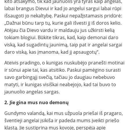
kito atsakymo, tik kad jaunuolis yra tyras kaip angelas,
labai brangus Dievui ir kad jo angelui sargui labai rūpi
išsaugoti jo nekaltybę. Paskui nepažįstamasis pridūrė:
„Dažnai būnu tarp tų, kurie gali išvesti jį iš doros kelio.
Atėjau čia Dievo vardu ir maldauju jus užkirsti kelią
tokiam blogiui. Būkite tikras, kad, kaip demonai daro
viską, kad sugadintų jaunimą, taip pat ir angelai sargai
daro viską, kas įmanoma, kad jį apsaugotų“.
Ateivis pradingo, o kunigas nuskubėjo pranešti motinai
ir sūnui apie tai, kas atsitiko. Paskui pamėgino surasti
savo garbingąjį svečią, tačiau jo daugiau nebebuvo
matyti, ir kunigas visiškai neabejojo, kad tai buvo to
jaunuolio angelas sargas.
2. Jie gina mus nuo demonų
Gundymo valandą, kai mus užpuola priešai iš pragaro,
šventieji angelai įsikiša ir padeda mums įveikti priešo
klastą. Jie sustiprina mus kovoje, perspėja apie