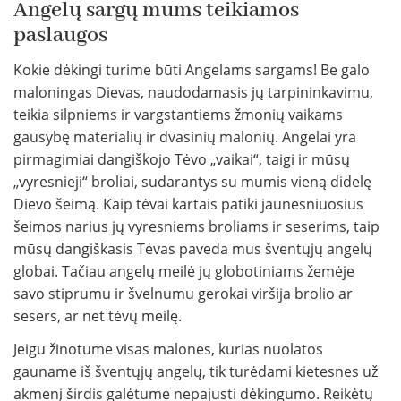
Angelų sargų mums teikiamos
paslaugos
Kokie dėkingi turime būti Angelams sargams! Be galo
maloningas Dievas, naudodamasis jų tarpininkavimu,
teikia silpniems ir vargstantiems žmonių vaikams
gausybę materialių ir dvasinių malonių. Angelai yra
pirmagimiai dangiškojo Tėvo „vaikai“, taigi ir mūsų
„vyresnieji“ broliai, sudarantys su mumis vieną didelę
Dievo šeimą. Kaip tėvai kartais patiki jaunesniuosius
šeimos narius jų vyresniems broliams ir seserims, taip
mūsų dangiškasis Tėvas paveda mus šventųjų angelų
globai. Tačiau angelų meilė jų globotiniams žemėje
savo stiprumu ir švelnumu gerokai viršija brolio ar
sesers, ar net tėvų meilę.
Jeigu žinotume visas malones, kurias nuolatos
gauname iš šventųjų angelų, tik turėdami kietesnes už
akmenį širdis galėtume nepajusti dėkingumo. Reikėtų