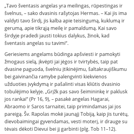
„Tavo šventasis angelas yra meilingas, rūpestingas ir
švelnus, – sako dvasinis rašytojas Hermas. – Kai jis ima
valdyti tavo širdį, jis kalba apie teisingumą, kuklumą ir
gerumą, apie tikrąją meilę ir pamaldumą. Kai savo
širdyje pradedi jausti tokius dalykus, žinok, kad
šventasis angelas su tavimi“.
Geriesiems angelams būdinga apšviesti ir pamokyti
žmogaus sielą, įkvėpti jai jėgos ir tvirtybės, taip pat
dvasine paguoda, švelniu įtikinėjimu, šaltakraujiškumu
bei gaivinančia ramybe palengvinti kiekvienos
užduoties įvykdymą ir pašalinti visas kliūtis dvasinio
tobulėjimo kelyje. „Grįžk pas savo šeimininkę ir paklusk
jos rankai“ (Pr 16, 9), – pasakė angelas Hagarai,
Abraomo ir Saros tarnaitei, taip primindamas jai jos
pareigą. Šv. Rapolas mokė jaunąjį Tobiją, kaip jis turėtų,
dievobaimingai gyvendamas, vesti moterį, ir drauge su
tėvais dėkoti Dievui bei jį garbinti (plg. Tob 11–12).