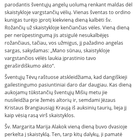
parodantis šventųjų angelų uolumą renkant maldas dėl
skaistykloje vargstančių vėlių. Vienas šventas to ordino
kunigas turėjo įprotį kiekvieną dieną kalbėti šv.
Rožančių už skaistykloje kenčiančias vėles. Vieną dieną
per nerūpestingumą jis atsigulė nesukalbėjęs
rožančiaus, tačiau, vos užmigus, jį pažadino angelas
sargas, sakydamas: „Mano sūnau, skaistykloje
vargstančios vėlės laukia įprastinio tavo
geraširdiškumo akto“.
Šventųjų Tėvų raštuose atskleidžiama, kad dangiškieji
gailestingumo pasiuntiniai daro dar daugiau. Kas dieną
aukojamų tūkstančių šventųjų Mišių metu jie
nusileidžia prie žemės altorių ir, semdami Jėzaus
Kristaus Brangiausiąjį Kraują iš auksinių taurių, lieja jį
kaip vėsią rasą virš skaistyklos.
Šv. Margarita Marija Alakok vieną dieną buvo dvasioje
perkelta į skaistyklą. Ten, tarp kitų dalykų, ji pamatė