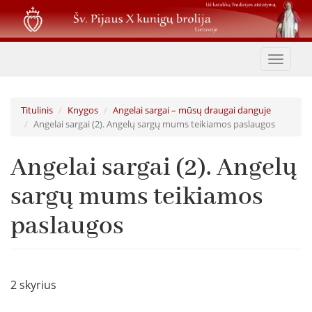
Pereiti
į
pagrindinį
turinį
Toggle
navigat
Titulinis
Knygos
Angelai sargai – mūsų draugai danguje
Angelai sargai (2). Angelų sargų mums teikiamos paslaugos
Angelai sargai (2). Angelų
sargų mums teikiamos
paslaugos
2 skyrius