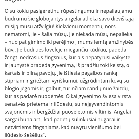
O su kokiu pasigėrėtinu rūpestingumu ir nepaliaujamu
budrumu šie globojantys angelai atlieka savo dieviškąją
misiją mūsų atžvilgiu! Kiekvienu momentu, nors
nematomi, jie – šalia mūsų. Jie niekada mūsų nepalieka
– nuo pat gimimo iki perėjimo į mums lemtą amžinybės
būvį. Jie budi ties lovelėje miegančiu kūdikiu; padeda
žengti nedrąsius žingsnius, kuriais nepatyrusi vaikystė
ir jaunystė pradeda gyvenimą, iš pradžių tokį keistą, o
kartais ir pilną pavojų. Jie ištiesia pagalbos ranką
stipriam ir griežtam vyriškumui, užgrūdintam kovų su
blogio jėgomis ir, galbūt, turinčiam randų nuo žaizdų,
kurias padarė nuodėmės. O kai gyvenimo šviesa virsta
senatvės prietema ir liūdesiu, su neįgyvendintomis
svajonėmis ir bergždžiai puoselėtomis viltimis, Angelai
sargai būna arti, kad padėtų sulinkusiai nugarai ir
netvirtiems žingsniams, kad nuvytų vienišumo bei
liūdesio šešėlius“.