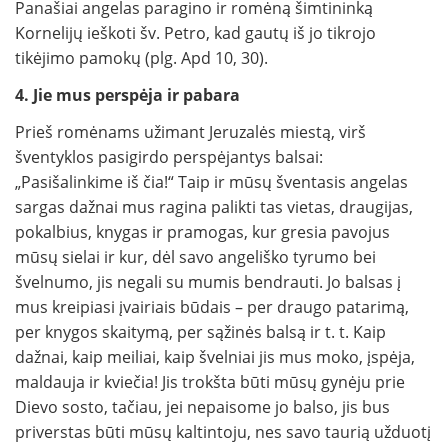
Panašiai angelas paragino ir romėną šimtininką
Kornelijų ieškoti šv. Petro, kad gautų iš jo tikrojo
tikėjimo pamokų (plg. Apd 10, 30).
4. Jie mus perspėja ir pabara
Prieš romėnams užimant Jeruzalės miestą, virš
šventyklos pasigirdo perspėjantys balsai:
„Pasišalinkime iš čia!“ Taip ir mūsų šventasis angelas
sargas dažnai mus ragina palikti tas vietas, draugijas,
pokalbius, knygas ir pramogas, kur gresia pavojus
mūsų sielai ir kur, dėl savo angeliško tyrumo bei
švelnumo, jis negali su mumis bendrauti. Jo balsas į
mus kreipiasi įvairiais būdais – per draugo patarimą,
per knygos skaitymą, per sąžinės balsą ir t. t. Kaip
dažnai, kaip meiliai, kaip švelniai jis mus moko, įspėja,
maldauja ir kviečia! Jis trokšta būti mūsų gynėju prie
Dievo sosto, tačiau, jei nepaisome jo balso, jis bus
priverstas būti mūsų kaltintoju, nes savo taurią užduotį