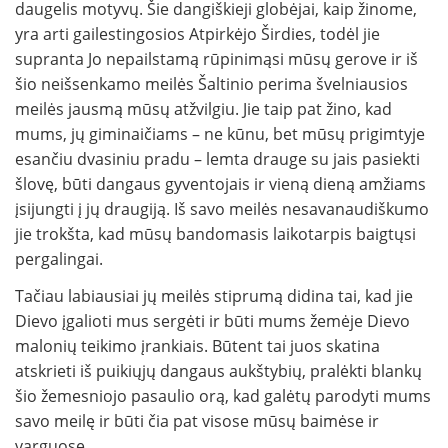
daugelis motyvų. Šie dangiškieji globėjai, kaip žinome,
yra arti gailestingosios Atpirkėjo Širdies, todėl jie
supranta Jo nepailstamą rūpinimąsi mūsų gerove ir iš
šio neišsenkamo meilės Šaltinio perima švelniausios
meilės jausmą mūsų atžvilgiu. Jie taip pat žino, kad
mums, jų giminaičiams – ne kūnu, bet mūsų prigimtyje
esančiu dvasiniu pradu – lemta drauge su jais pasiekti
šlovę, būti dangaus gyventojais ir vieną dieną amžiams
įsijungti į jų draugiją. Iš savo meilės nesavanaudiškumo
jie trokšta, kad mūsų bandomasis laikotarpis baigtųsi
pergalingai.
Tačiau labiausiai jų meilės stiprumą didina tai, kad jie
Dievo įgalioti mus sergėti ir būti mums žemėje Dievo
malonių teikimo įrankiais. Būtent tai juos skatina
atskrieti iš puikiųjų dangaus aukštybių, pralėkti blankų
šio žemesniojo pasaulio orą, kad galėtų parodyti mums
savo meilę ir būti čia pat visose mūsų baimėse ir
varguose.