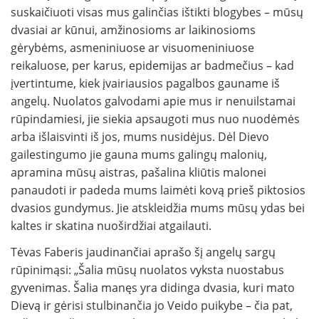
suskaičiuoti visas mus galinčias ištikti blogybes – mūsų
dvasiai ar kūnui, amžinosioms ar laikinosioms
gėrybėms, asmeniniuose ar visuomeniniuose
reikaluose, per karus, epidemijas ar badmečius – kad
įvertintume, kiek įvairiausios pagalbos gauname iš
angelų. Nuolatos galvodami apie mus ir nenuilstamai
rūpindamiesi, jie siekia apsaugoti mus nuo nuodėmės
arba išlaisvinti iš jos, mums nusidėjus. Dėl Dievo
gailestingumo jie gauna mums galingų malonių,
apramina mūsų aistras, pašalina kliūtis malonei
panaudoti ir padeda mums laimėti kovą prieš piktosios
dvasios gundymus. Jie atskleidžia mums mūsų ydas bei
kaltes ir skatina nuoširdžiai atgailauti.
Tėvas Faberis jaudinančiai aprašo šį angelų sargų
rūpinimąsi: „Šalia mūsų nuolatos vyksta nuostabus
gyvenimas. Šalia manęs yra didinga dvasia, kuri mato
Dievą ir gėrisi stulbinančia jo Veido puikybe – čia pat,