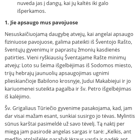
nuveda jas į dangų, kai jų kaltės iki galo
išperkamos.
1. Jie apsaugo mus pavojuose
Nesuskaičiuojamą daugybę atvejų, kai angelai apsaugo
fiziniuose pavojuose, galima pateikti iš Šventojo Rašto,
šventųjų gyvenimų ir paprastų žmonių kasdienės
patirties. Vieni ryškiausių Šventajame Rašte minimų
atvejų: Loto su šeima išgelbėjimas iš Sodomos miesto,
trijų hebrajų jaunuolių apsaugojimas ugnimi
plieskiančioje Babilono krosnyje, Judui Makabiejui ir jo
kariuomenei suteikta pagalba ir šv. Petro išgelbėjimas
iš kalėjimo.
Šv. Grigaliaus Tūriečio gyvenime pasakojama, kad, jam
dar visai mažam esant, sunkiai susirgo jo tėvas. Mylintis
sūnus karštai pasimeldė už savo tėvelį. Tą naktį per
miegą jam pasirodė angelas sargas ir tarė: „Kelkis, ant
medžio atplaišėlės parašyk Jėzaus vardą ir padėk ant