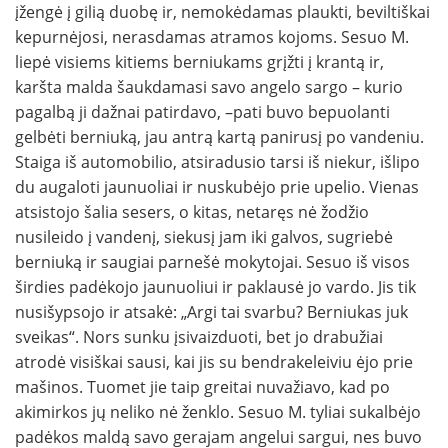
įžengė į gilią duobę ir, nemokėdamas plaukti, beviltiškai
kepurnėjosi, nerasdamas atramos kojoms. Sesuo M.
liepė visiems kitiems berniukams grįžti į krantą ir,
karšta malda šaukdamasi savo angelo sargo – kurio
pagalbą ji dažnai patirdavo, –pati buvo bepuolanti
gelbėti berniuką, jau antrą kartą panirusį po vandeniu.
Staiga iš automobilio, atsiradusio tarsi iš niekur, išlipo
du augaloti jaunuoliai ir nuskubėjo prie upelio. Vienas
atsistojo šalia sesers, o kitas, netaręs nė žodžio
nusileido į vandenį, siekusį jam iki galvos, sugriebė
berniuką ir saugiai parnešė mokytojai. Sesuo iš visos
širdies padėkojo jaunuoliui ir paklausė jo vardo. Jis tik
nusišypsojo ir atsakė: „Argi tai svarbu? Berniukas juk
sveikas“. Nors sunku įsivaizduoti, bet jo drabužiai
atrodė visiškai sausi, kai jis su bendrakeleiviu ėjo prie
mašinos. Tuomet jie taip greitai nuvažiavo, kad po
akimirkos jų neliko nė ženklo. Sesuo M. tyliai sukalbėjo
padėkos maldą savo gerajam angelui sargui, nes buvo