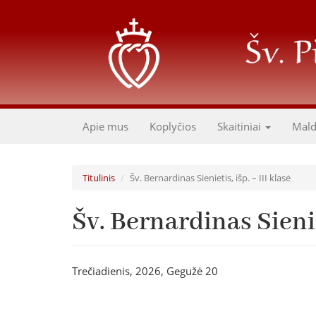
Pereiti
į
pagrindinį
turinį
Apie mus
Koplyčios
Skaitiniai
Mal
Titulinis
Šv. Bernardinas Sienietis, išp. – III klasė
Šv. Bernardinas Sieniet
Trečiadienis, 2026, Gegužė 20