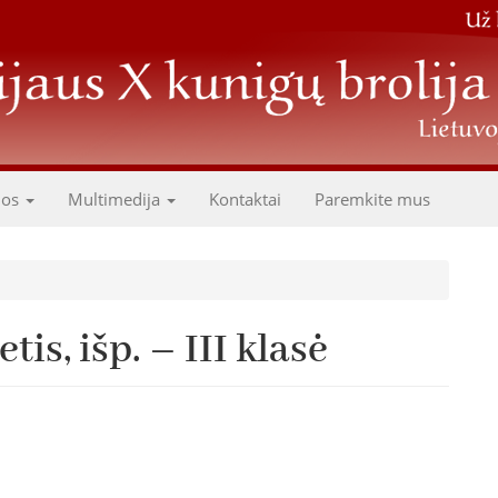
dos
Multimedija
Kontaktai
Paremkite mus
is, išp. – III klasė