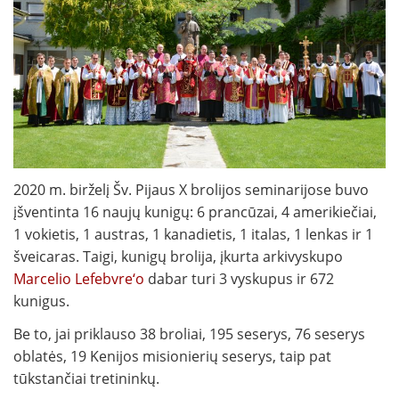
2020 m. birželį Šv. Pijaus X brolijos seminarijose buvo
įšventinta 16 naujų kunigų: 6 prancūzai, 4 amerikiečiai,
1 vokietis, 1 austras, 1 kanadietis, 1 italas, 1 lenkas ir 1
šveicaras. Taigi, kunigų brolija, įkurta arkivyskupo
Marcelio Lefebvre‘o
dabar turi 3 vyskupus ir 672
kunigus.
Be to, jai priklauso 38 broliai, 195 seserys, 76 seserys
oblatės, 19 Kenijos misionierių seserys, taip pat
tūkstančiai tretininkų.