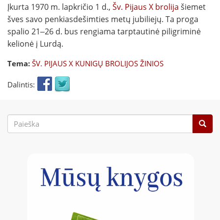
Įkurta 1970 m. lapkričio 1 d.,
Šv. Pijaus X brolija
šiemet
šves savo penkiasdešimties metų jubiliejų. Ta proga
spalio 21‒26 d. bus rengiama tarptautinė piligriminė
kelionė į Lurdą.
Tema:
ŠV. PIJAUS X KUNIGŲ BROLIJOS ŽINIOS
Dalintis:
Paieškos
forma