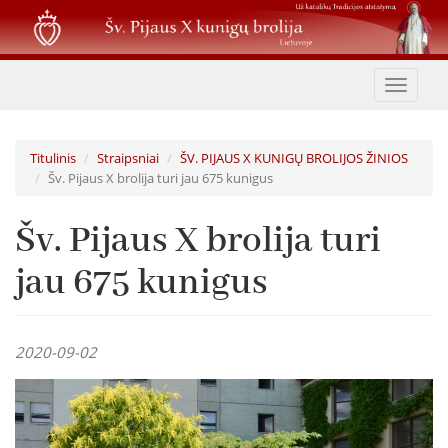
Pereiti
į
pagrindinį
turinį
Toggle
navigat
Titulinis
Straipsniai
ŠV. PIJAUS X KUNIGŲ BROLIJOS ŽINIOS
Šv. Pijaus X brolija turi jau 675 kunigus
Šv. Pijaus X brolija turi
jau 675 kunigus
2020-09-02