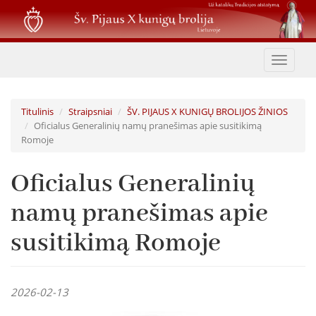
Pereiti
į
pagrindinį
turinį
Toggle
navigat
Titulinis
Straipsniai
ŠV. PIJAUS X KUNIGŲ BROLIJOS ŽINIOS
Oficialus Generalinių namų pranešimas apie susitikimą
Romoje
Oficialus Generalinių
namų pranešimas apie
susitikimą Romoje
2026-02-13