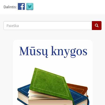
Dalintis:
Paieškos
forma