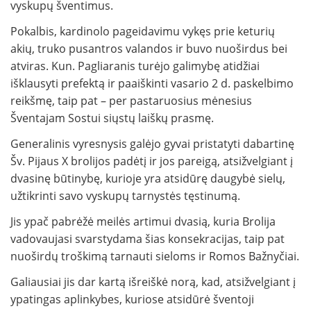
vyskupų šventimus.
Pokalbis, kardinolo pageidavimu vykęs prie keturių
akių, truko pusantros valandos ir buvo nuoširdus bei
atviras. Kun. Pagliaranis turėjo galimybę atidžiai
išklausyti prefektą ir paaiškinti vasario 2 d. paskelbimo
reikšmę, taip pat – per pastaruosius mėnesius
Šventajam Sostui siųstų laiškų prasmę.
Generalinis vyresnysis galėjo gyvai pristatyti dabartinę
Šv. Pijaus X brolijos padėtį ir jos pareigą, atsižvelgiant į
dvasinę būtinybę, kurioje yra atsidūrę daugybė sielų,
užtikrinti savo vyskupų tarnystės tęstinumą.
Jis ypač pabrėžė meilės artimui dvasią, kuria Brolija
vadovaujasi svarstydama šias konsekracijas, taip pat
nuoširdų troškimą tarnauti sieloms ir Romos Bažnyčiai.
Galiausiai jis dar kartą išreiškė norą, kad, atsižvelgiant į
ypatingas aplinkybes, kuriose atsidūrė šventoji