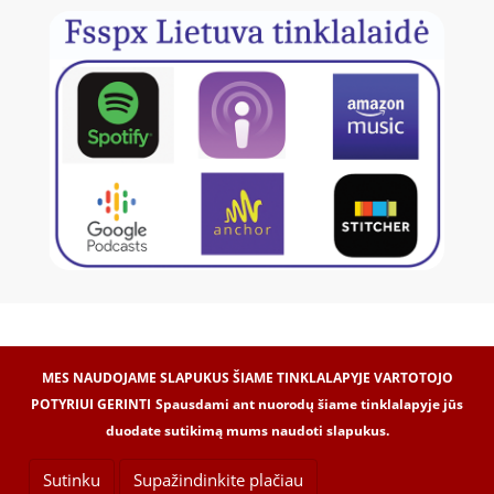
MES NAUDOJAME SLAPUKUS ŠIAME TINKLALAPYJE VARTOTOJO
POTYRIUI GERINTI
Spausdami ant nuorodų šiame tinklalapyje jūs
duodate sutikimą mums naudoti slapukus.
Internetinių svetainių kūrimas -
Dipolis.com
© 2017
© VšĮ „Laetitia“, 2017
Sutinku
Supažindinkite plačiau