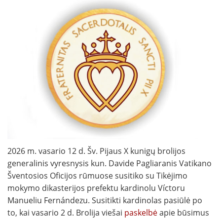
2026 m. vasario 12 d. Šv. Pijaus X kunigų brolijos
generalinis vyresnysis kun. Davide Pagliaranis Vatikano
Šventosios Oficijos rūmuose susitiko su Tikėjimo
mokymo dikasterijos prefektu kardinolu Víctoru
Manueliu Fernándezu. Susitikti kardinolas pasiūlė po
to, kai vasario 2 d. Brolija viešai
paskelbė
apie būsimus