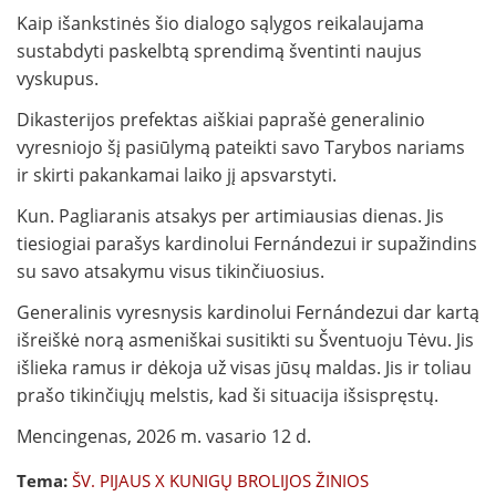
Kaip išankstinės šio dialogo sąlygos reikalaujama
sustabdyti paskelbtą sprendimą šventinti naujus
vyskupus.
Dikasterijos prefektas aiškiai paprašė generalinio
vyresniojo šį pasiūlymą pateikti savo Tarybos nariams
ir skirti pakankamai laiko jį apsvarstyti.
Kun. Pagliaranis atsakys per artimiausias dienas. Jis
tiesiogiai parašys kardinolui Fernándezui ir supažindins
su savo atsakymu visus tikinčiuosius.
Generalinis vyresnysis kardinolui Fernándezui dar kartą
išreiškė norą asmeniškai susitikti su Šventuoju Tėvu. Jis
išlieka ramus ir dėkoja už visas jūsų maldas. Jis ir toliau
prašo tikinčiųjų melstis, kad ši situacija išsispręstų.
Mencingenas, 2026 m. vasario 12 d.
Tema:
ŠV. PIJAUS X KUNIGŲ BROLIJOS ŽINIOS