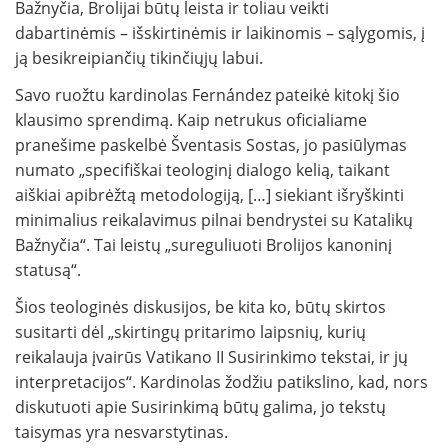
Bažnyčia, Brolijai būtų leista ir toliau veikti
dabartinėmis – išskirtinėmis ir laikinomis – sąlygomis, į
ją besikreipiančių tikinčiųjų labui.
Savo ruožtu kardinolas Fernández pateikė kitokį šio
klausimo sprendimą. Kaip netrukus oficialiame
pranešime paskelbė Šventasis Sostas, jo pasiūlymas
numato „specifiškai teologinį dialogo kelią, taikant
aiškiai apibrėžtą metodologiją, […] siekiant išryškinti
minimalius reikalavimus pilnai bendrystei su Katalikų
Bažnyčia“. Tai leistų „sureguliuoti Brolijos kanoninį
statusą“.
Šios teologinės diskusijos, be kita ko, būtų skirtos
susitarti dėl „skirtingų pritarimo laipsnių, kurių
reikalauja įvairūs Vatikano II Susirinkimo tekstai, ir jų
interpretacijos“. Kardinolas žodžiu patikslino, kad, nors
diskutuoti apie Susirinkimą būtų galima, jo tekstų
taisymas yra nesvarstytinas.