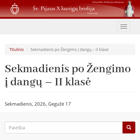
Pereiti
į
pagrindinį
turinį
Toggle
navigat
Titulinis
Sekmadienis po Žengimo į dangų – II klasė
Sekmadienis po Žengimo
į dangų – II klasė
Sekmadienis, 2026, Gegužė 17
Paieškos
forma