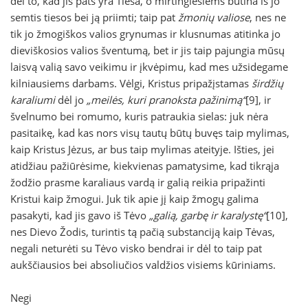
dėl to, kad jis pats yra Tiesa, o mirtingiesiems būtina iš jo
semtis tiesos bei ją priimti; taip pat
žmonių valiose
, nes ne
tik jo žmogiškos valios grynumas ir klusnumas atitinka jo
dieviškosios valios šventumą, bet ir jis taip pajungia mūsų
laisvą valią savo veikimu ir įkvėpimu, kad mes užsidegame
kilniausiems darbams. Vėlgi, Kristus pripažįstamas
širdžių
karaliumi
dėl jo
„meilės, kuri pranoksta pažinimą“
[9], ir
švelnumo bei romumo, kuris patraukia sielas: juk nėra
pasitaikę, kad kas nors visų tautų būtų buvęs taip mylimas,
kaip Kristus Jėzus, ar bus taip mylimas ateityje. Išties, jei
atidžiau pažiūrėsime, kiekvienas pamatysime, kad tikrąja
žodžio prasme karaliaus vardą ir galią reikia pripažinti
Kristui kaip žmogui. Juk tik apie jį kaip žmogų galima
pasakyti, kad jis gavo iš Tėvo
„galią, garbę ir karalystę“
[10],
nes Dievo Žodis, turintis tą pačią substanciją kaip Tėvas,
negali neturėti su Tėvo visko bendrai ir dėl to taip pat
aukščiausios bei absoliučios valdžios visiems kūriniams.
Negi