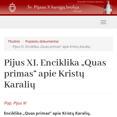
Pereiti
į
pagrindinį
turinį
Toggle
navigat
Titulinis
Popieziu dokumentai
Pijus XI. Enciklika „Quas primas“ apie Kristų Karalių
Pijus XI. Enciklika „Quas
primas“ apie Kristų
Karalių
Pop. Pijus XI
Enciklika „Quas primas“
apie Kristų Karalių,