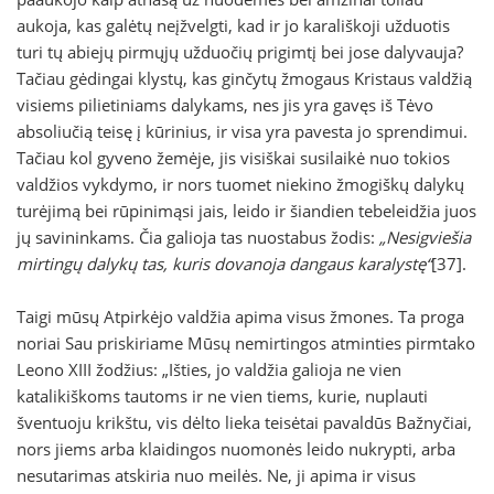
aukoja, kas galėtų neįžvelgti, kad ir jo karališkoji užduotis
turi tų abiejų pirmųjų užduočių prigimtį bei jose dalyvauja?
Tačiau gėdingai klystų, kas ginčytų žmogaus Kristaus valdžią
visiems pilietiniams dalykams, nes jis yra gavęs iš Tėvo
absoliučią teisę į kūrinius, ir visa yra pavesta jo sprendimui.
Tačiau kol gyveno žemėje, jis visiškai susilaikė nuo tokios
valdžios vykdymo, ir nors tuomet niekino žmogiškų dalykų
turėjimą bei rūpinimąsi jais, leido ir šiandien tebeleidžia juos
jų savininkams. Čia galioja tas nuostabus žodis:
„Nesigviešia
mirtingų dalykų tas, kuris dovanoja dangaus karalystę“
[37].
Taigi mūsų Atpirkėjo valdžia apima visus žmones. Ta proga
noriai Sau priskiriame Mūsų nemirtingos atminties pirmtako
Leono XIII žodžius: „Išties, jo valdžia galioja ne vien
katalikiškoms tautoms ir ne vien tiems, kurie, nuplauti
šventuoju krikštu, vis dėlto lieka teisėtai pavaldūs Bažnyčiai,
nors jiems arba klaidingos nuomonės leido nukrypti, arba
nesutarimas atskiria nuo meilės. Ne, ji apima ir visus