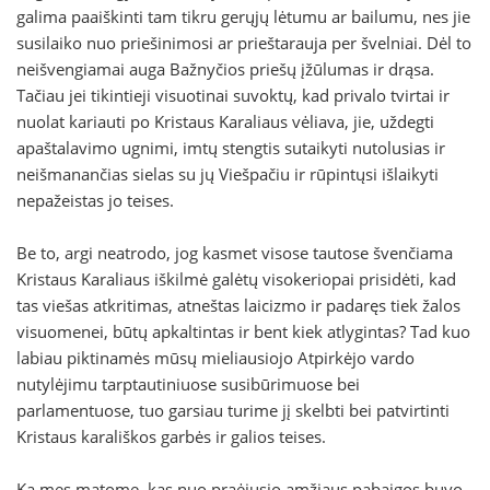
galima paaiškinti tam tikru gerųjų lėtumu ar bailumu, nes jie
susilaiko nuo priešinimosi ar prieštarauja per švelniai. Dėl to
neišvengiamai auga Bažnyčios priešų įžūlumas ir drąsa.
Tačiau jei tikintieji visuotinai suvoktų, kad privalo tvirtai ir
nuolat kariauti po Kristaus Karaliaus vėliava, jie, uždegti
apaštalavimo ugnimi, imtų stengtis sutaikyti nutolusias ir
neišmanančias sielas su jų Viešpačiu ir rūpintųsi išlaikyti
nepažeistas jo teises.
Be to, argi neatrodo, jog kasmet visose tautose švenčiama
Kristaus Karaliaus iškilmė galėtų visokeriopai prisidėti, kad
tas viešas atkritimas, atneštas laicizmo ir padaręs tiek žalos
visuomenei, būtų apkaltintas ir bent kiek atlygintas? Tad kuo
labiau piktinamės mūsų mieliausiojo Atpirkėjo vardo
nutylėjimu tarptautiniuose susibūrimuose bei
parlamentuose, tuo garsiau turime jį skelbti bei patvirtinti
Kristaus karališkos garbės ir galios teises.
Ką mes matome, kas nuo praėjusio amžiaus pabaigos buvo