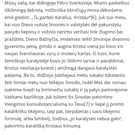
Mūsų sielą, kai didingoje Petro šventovėje, Mums paskelbus
iškilmingą dekretą, milžiniška tikinčiųjų minia dėkodama
ėmė giedoti:
„Tu garbės Karalius, Kristau!“
[6]. Juk tuo metu,
kai nuo Dievo nutolę žmonės ir valstybės dėl pakurstytų
pavydo liepsnų ir vidinio nerimo veržiasi link žlugimo bei
pražūties, Dievo Bažnyčia, imdamasi teikti žmonijai dvasinio
gyvenimo peną, gimdo ir augina Kristui vieną po kitos vis
naujas švenčiausias vyrų ir moterų kartas. O tuos, kurie
žemiškoje karalystėje buvo jo ištikimi tarnai ir pavaldiniai,
Kristus nesiliauja kviesti į amžinąją dangaus karalystės
palaimą. Be to, didžiojo Jubiliejaus metu sukako tūkstantis
šeši šimtai metų nuo Nikėjos Sinodo, todėl Mes dar noriau
įsakėme švęsti tą šimtmečių sukaktį ir ją patys paminėjome
Vatikano bazilikoje. Juk būtent šis Sinodas patvirtino
Viengimio konsubstancialumą su Tėvu[7] ir liepė jį priimti
katalikišku tikėjimu, taip pat, įterpdamas į savo tikėjimo
formulę, arba Simbolį, žodžius „jo karalystei nebus galo“,
patvirtino karališką Kristaus kilnumą.