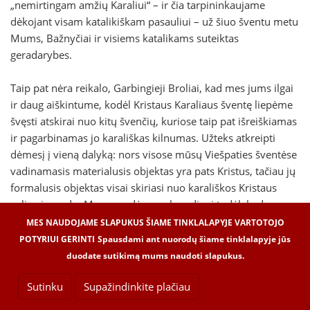
„nemirtingam amžių Karaliui“ – ir čia tarpininkaujame
dėkojant visam katalikiškam pasauliui – už šiuo šventu metu
Mums, Bažnyčiai ir visiems katalikams suteiktas
geradarybes.
Taip pat nėra reikalo, Garbingieji Broliai, kad mes jums ilgai
ir daug aiškintume, kodėl Kristaus Karaliaus šventę liepėme
švęsti atskirai nuo kitų švenčių, kuriose taip pat išreiškiamas
ir pagarbinamas jo karališkas kilnumas. Užteks atkreipti
dėmesį į vieną dalyką: nors visose mūsų Viešpaties šventėse
vadinamasis materialusis objektas yra pats Kristus, tačiau jų
formalusis objektas visai skiriasi nuo karališkos Kristaus
galios ir vardo. Mes nurodėme sekmadienį todėl, kad
dieviškajam Karaliui ne tik dvasininkija pasitarnautų
MES NAUDOJAME SLAPUKUS ŠIAME TINKLALAPYJE VARTOTOJO
aukodama ir giedodama oficijų, bet ir liaudis, laisva nuo
POTYRIUI GERINTI
Spausdami ant nuorodų šiame tinklalapyje jūs
įprastų užsiėmimų, šventojo džiaugsmo dvasia nuostabiai
duodate sutikimą mums naudoti slapukus.
paliudytų Kristui savo klusnumą ir pavaldumą. Šiai šventei
Sutinku
Supažindinkite plačiau
žymiai tinkamesnis nei kiti atrodo paskutinis spalio mėnesio
sekmadienis, kuriuo beveik užbaigiamas liturginių metų