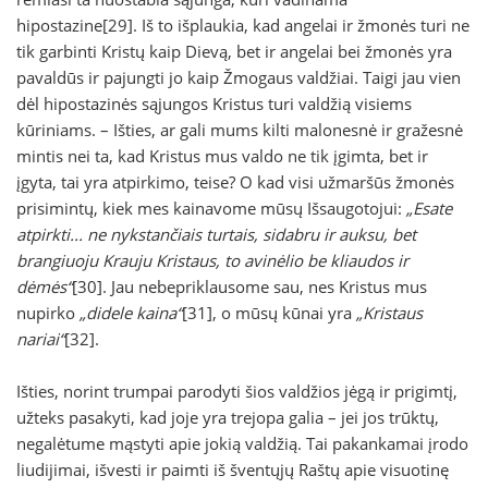
hipostazine[29]. Iš to išplaukia, kad angelai ir žmonės turi ne
tik garbinti Kristų kaip Dievą, bet ir angelai bei žmonės yra
pavaldūs ir pajungti jo kaip Žmogaus valdžiai. Taigi jau vien
dėl hipostazinės sąjungos Kristus turi valdžią visiems
kūriniams. – Išties, ar gali mums kilti malonesnė ir gražesnė
mintis nei ta, kad Kristus mus valdo ne tik įgimta, bet ir
įgyta, tai yra atpirkimo, teise? O kad visi užmaršūs žmonės
prisimintų, kiek mes kainavome mūsų Išsaugotojui:
„Esate
atpirkti... ne nykstančiais turtais, sidabru ir auksu, bet
brangiuoju Krauju Kristaus, to avinėlio be kliaudos ir
dėmės“
[30]. Jau nebepriklausome sau, nes Kristus mus
nupirko
„didele kaina“
[31], o mūsų kūnai yra
„Kristaus
nariai“
[32].
Išties, norint trumpai parodyti šios valdžios jėgą ir prigimtį,
užteks pasakyti, kad joje yra trejopa galia – jei jos trūktų,
negalėtume mąstyti apie jokią valdžią. Tai pakankamai įrodo
liudijimai, išvesti ir paimti iš šventųjų Raštų apie visuotinę