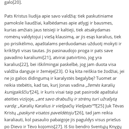
galo[20].
Pats Kristus liudija apie savo valdžią: tiek paskutiniame
pamoksle liaudžiai, kalbėdamas apie atlygį ir bausmes,
kurias amžiais jaus teisieji ir kaltieji, tiek atsakydamas
romėnų valdytojui į viešą klausimą, ar jis esąs karalius, tiek
po prisikėlimo, apaštalams perduodamas užduotį mokyti ir
krikštyti visas tautas. Jis pasinaudojo proga ir pats save
pavadino karaliumi[21], atvirai patvirtino, jog yra
karalius[22], bei iškilmingai paskelbė, jog jam duota visa
valdžia danguje ir žemėje[23]. O ką kita reiškia tie žodžiai, jei
ne jo galios didingumą ir karalystės begalybę? Tuomet ar
reikia stebėtis, kad tas, kurį Jonas vadina
„žemės karalių
kunigaikščiu“
[24], ir kuris visai taip pat pasirodė apaštalui
ateities vizijoje,
„ant savo drabužių ir strėnų turi užrašytą
vardą: „Karalių Karalius ir viešpačių Viešpats““
?[25] Juk Tėvas
Kristų
„paskyrė visatos paveldėtoju“
[26], tad jam reikia
karaliauti, kol pasaulio pabaigoje jis paguldys visus priešus
po Dievo ir Tėvo kojomis[27]. Iš šio bendro šventųjų Knygų