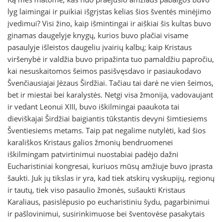
lyg laimingai ir puikiai išgrįstas kelias šios šventės minėjimo
įvedimui? Visi žino, kaip išmintingai ir aiškiai šis kultas buvo
ginamas daugelyje knygų, kurios buvo plačiai visame
pasaulyje išleistos daugeliu įvairių kalbų; kaip Kristaus
viršenybė ir valdžia buvo pripažinta tuo pamaldžiu papročiu,
kai nesuskaitomos šeimos pasišvęsdavo ir pasiaukodavo
Švenčiausiajai Jėzaus Širdžiai. Tačiau tai darė ne vien šeimos,
bet ir miestai bei karalystės. Netgi visa žmonija, vadovaujant
ir vedant Leonui XIII, buvo iškilmingai paaukota tai
dieviškajai Širdžiai baigiantis tūkstantis devyni šimtiesiems
Šventiesiems metams. Taip pat negalime nutylėti, kad šios
karališkos Kristaus galios žmonių bendruomenei
iškilmingam patvirtinimui nuostabiai padėjo dažni
Eucharistiniai kongresai, kuriuos mūsų amžiuje buvo įprasta
šaukti. Juk jų tikslas ir yra, kad tiek atskirų vyskupijų, regionų
ir tautų, tiek viso pasaulio žmonės, sušaukti Kristaus
Karaliaus, pasislėpusio po eucharistiniu šydu, pagarbinimui
ir pašlovinimui, susirinkimuose bei šventovėse pasakytais