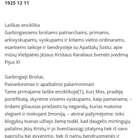
1925 12 11
Laiškas enciklika
Garbingiesiems broliams patriarchams, primams,
arkivyskupams, vyskupams ir kitiems vietos ordinarams,
esantiems taikoje ir bendrystėje su Apaštalų Sostu: apie
mūsų Viešpaties Jėzaus Kristaus Karaliaus šventės įvedimą
Pijus XI
Garbingieji Broliai,
Pasveikinimas ir apaštalinis palaiminimas!
Tame pirmajame laiške enciklikoje[1], kurį Mes, pradėję
pontifikatą, skyrėme visiems vyskupams, kaip pamename, –
tirdami giliausias priežastis tų negandų, kurias matome
slegiant ir niokojant žmoniją, – atvirai pažymėjome: toks
blogybių tvanas užliejo žemę todėl, kad daugelis mirtingųjų
pašalino Jėzų Kristų ir jo švenčiausiąjį įstatymą tiek iš savo
papročių bei gyvenimo, tiek iš namų bendruomenės ir