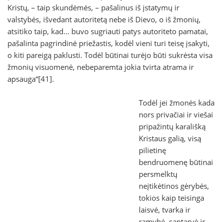
Kristų, – taip skundėmės, – pašalinus iš įstatymų ir
valstybės, išvedant autoritetą nebe iš Dievo, o iš žmonių,
atsitiko taip, kad... buvo sugriauti patys autoriteto pamatai,
pašalinta pagrindinė priežastis, kodėl vieni turi teisę įsakyti,
o kiti pareigą paklusti. Todėl būtinai turėjo būti sukrėsta visa
žmonių visuomenė, nebeparemta jokia tvirta atrama ir
apsauga“[41].
Todėl jei žmonės kada
nors privačiai ir viešai
pripažintų karališką
Kristaus galią, visą
pilietinę
bendruomenę būtinai
persmelktų
neįtikėtinos gėrybės,
tokios kaip teisinga
laisvė, tvarka ir
ramybė, santarvė ir