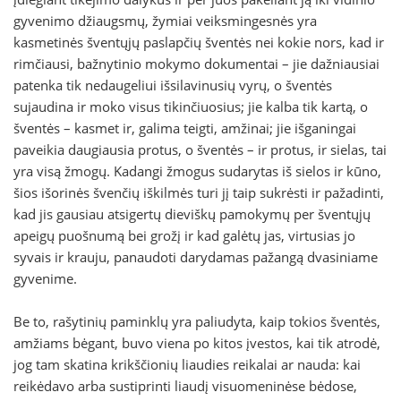
gyvenimo džiaugsmų, žymiai veiksmingesnės yra
kasmetinės šventųjų paslapčių šventės nei kokie nors, kad ir
rimčiausi, bažnytinio mokymo dokumentai – jie dažniausiai
patenka tik nedaugeliui išsilavinusių vyrų, o šventės
sujaudina ir moko visus tikinčiuosius; jie kalba tik kartą, o
šventės – kasmet ir, galima teigti, amžinai; jie išganingai
paveikia daugiausia protus, o šventės – ir protus, ir sielas, tai
yra visą žmogų. Kadangi žmogus sudarytas iš sielos ir kūno,
šios išorinės švenčių iškilmės turi jį taip sukrėsti ir pažadinti,
kad jis gausiau atsigertų dieviškų pamokymų per šventųjų
apeigų puošnumą bei grožį ir kad galėtų jas, virtusias jo
syvais ir krauju, panaudoti darydamas pažangą dvasiniame
gyvenime.
Be to, rašytinių paminklų yra paliudyta, kaip tokios šventės,
amžiams bėgant, buvo viena po kitos įvestos, kai tik atrodė,
jog tam skatina krikščionių liaudies reikalai ar nauda: kai
reikėdavo arba sustiprinti liaudį visuomeninėse bėdose,