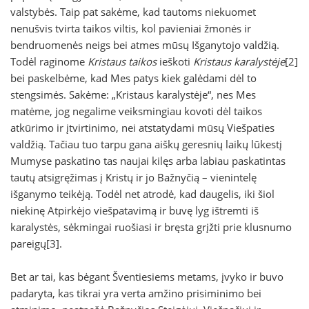
valstybės. Taip pat sakėme, kad tautoms niekuomet
nenušvis tvirta taikos viltis, kol pavieniai žmonės ir
bendruomenės neigs bei atmes mūsų Išganytojo valdžią.
Todėl raginome
Kristaus taikos
ieškoti
Kristaus karalystėje
[2]
bei paskelbėme, kad Mes patys kiek galėdami dėl to
stengsimės. Sakėme: „Kristaus karalystėje“, nes Mes
matėme, jog negalime veiksmingiau kovoti dėl taikos
atkūrimo ir įtvirtinimo, nei atstatydami mūsų Viešpaties
valdžią. Tačiau tuo tarpu gana aiškų geresnių laikų lūkestį
Mumyse paskatino tas naujai kilęs arba labiau paskatintas
tautų atsigręžimas į Kristų ir jo Bažnyčią – vienintelę
išganymo teikėją. Todėl net atrodė, kad daugelis, iki šiol
niekinę Atpirkėjo viešpatavimą ir buvę lyg ištremti iš
karalystės, sėkmingai ruošiasi ir bręsta grįžti prie klusnumo
pareigų[3].
Bet ar tai, kas bėgant Šventiesiems metams, įvyko ir buvo
padaryta, kas tikrai yra verta amžino prisiminimo bei