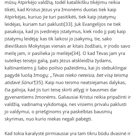
mūsų Atpirkėjo valdžią, todėl katalikišku tikėjimu reikia
tikėti, kad Kristus Jėzus yra žmonėms duotas tiek kaip
Atpirkėjas, kuriuo jie turi pasitikėti, tiek kaip įstatymų
leidėjas, kuriam turi paklusti[33]. Juk Evangelijos ne tiek
pasakoja, kad jis įvedinėjo įstatymus, kiek rodo jį patį kaip
įstatymų leidėją: kas tik laikosi jo įsakymų, tie, sako
dieviškasis Mokytojas vienais ar kitais žodžiais, ir įrodo savo
meilę jam, ir pasilieka jo meilėje[34]. O kad Tėvas jam yra
suteikęs teisėjo galią, pats Jėzus atskleidžia žydams,
kaltinantiems jį šabo poilsio pažeidimu, kai jis stebuklingai
pagydė luošą žmogų:
„Tėvas nieko neteisia, bet visą teismą
atidavė Sūnui“
[35]. Kaip nuo teismo neatsiejamas dalykas,
čia galioja, kad jis turi teisę skirti atlygį ir bausmes dar
gyvenantiems žmonėms. Galiausiai Kristui reikia pripažinti ir
valdžią, vadinamą vykdomąja, nes visiems privalu paklusti
jo valdymui, o priešginoms yra paskelbtas bausmių
skyrimas, nuo kurio niekas negali pabėgti.
Kad tokia karalystė pirmiausiai yra tam tikru būdu dvasinė ir