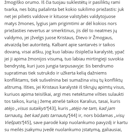
žmogiško orumo. Iš čia tuojau suklestėtų ir pasiliktų rami
tvarka, nes būtų pašalinta bet kokio sukilimo priežastis: juk
net jei pilietis valdove ir kituose valstybės valdytojuose
matys žmones, lygius jam prigimtimi ar dėl kokios nors
priežasties nevertus ar smerktinus, jis dėl to neatmes jų
valdymo, jei įžvelgs juose Kristaus, Dievo ir Žmogaus,
atvaizdą bei autoritetą. Kalbant apie santarvės ir taikos
dovaną, visai aišku, jog kuo labiau išsiplečia karalystė, ypač
jei ji apima žmonijos visumą, tuo labiau mirtingieji suvokia
bendrystę, kuri juos jungia tarpusavyje: šis bendrumo
supratimas tiek sutrukdo ir užkerta kelią dažniems
konfliktams, tiek sušvelnina bei sumažina visų tų konfliktų
aštrumą. Išties, jei Kristaus karalystė iš tikrųjų apimtų visus,
kuriuos apima teisiškai, argi mes netektume vilties sulaukti
tos taikos, kurią į žemę atnešė taikos Karalius, tasai, kuris
atėjo
„visus sutaikyti“
[43], kuris
„atėjo ne tam, kad jam
tarnautų, bet kad pats tarnautų“
[44]
ir, nors būdamas
„visų
Viešpats“
[45], save parodė kaip nuolankumo pavyzdį ir kartu
su meilės įsakymu įvedė nuolankumo įstatymą, galiausiai,