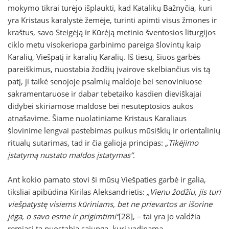
mokymo tikrai turėjo išplaukti, kad Katalikų Bažnyčia, kuri
yra Kristaus karalystė žemėje, turinti apimti visus žmones ir
kraštus, savo Steigėją ir Kūrėją metinio šventosios liturgijos
ciklo metu visokeriopa garbinimo pareiga šlovintų kaip
Karalių, Viešpatį ir karalių Karalių. Iš tiesų, šiuos garbės
pareiškimus, nuostabia žodžių įvairove skelbiančius vis tą
patį, ji taikė senojoje psalmių maldoje bei senoviniuose
sakramentaruose ir dabar tebetaiko kasdien dieviškajai
didybei skiriamose maldose bei nesuteptosios aukos
atnašavime. Šiame nuolatiniame Kristaus Karaliaus
šlovinime lengvai pastebimas puikus mūsiškių ir orientalinių
ritualų sutarimas, tad ir čia galioja principas:
„Tikėjimo
įstatymą nustato maldos įstatymas“
.
Ant kokio pamato stovi ši mūsų Viešpaties garbė ir galia,
tiksliai apibūdina Kirilas Aleksandrietis:
„Vienu žodžiu, jis turi
viešpatystę visiems kūriniams, bet ne prievartos ar išorine
jėga, o savo esme ir prigimtimi“
[28], – tai yra jo valdžia
remiasi ta nuostabia sąjunga, kuri vadinama