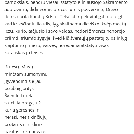
pamokslais, bendru viešai išstatyto Kilniausiojo Sakramento
adoravimu, didingomis procesijomis pasveikintų Dievo
jiems duotą Karalių Kristų. Teisėtai ir pelnytai galima teigti,
kad krikščionių liaudis, lyg skatinama dieviško įkvėpimo, tą
Jėzų, kurio, atėjusio į savo valdas, nedori žmonės nenorėjo
priimti, triumfo žygyje išvedė iš šventųjų pastatų tylos ir lyg
slaptumo į miestų gatves, norėdama atstatyti visas
karališkas jo teises.
Iš tiesų, Mūsų
minėtam sumanymui
įgyvendinti šie jau
besibaigiantys
Šventieji metai
suteikia progą, už
kurią geresnės ir
nerasi, nes tikinčiųjų
protams ir širdims
pakilus link dangaus