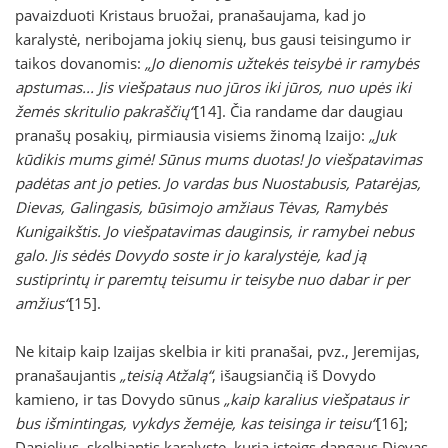
pavaizduoti Kristaus bruožai, pranašaujama, kad jo
karalystė, neribojama jokių sienų, bus gausi teisingumo ir
taikos dovanomis:
„Jo dienomis užtekės teisybė ir ramybės
apstumas... Jis viešpataus nuo jūros iki jūros, nuo upės iki
žemės skritulio pakraščių“
[14]. Čia randame dar daugiau
pranašų posakių, pirmiausia visiems žinomą Izaijo:
„Juk
kūdikis mums gimė! Sūnus mums duotas! Jo viešpatavimas
padėtas ant jo peties. Jo vardas bus Nuostabusis, Patarėjas,
Dievas, Galingasis, būsimojo amžiaus Tėvas, Ramybės
Kunigaikštis. Jo viešpatavimas dauginsis, ir ramybei nebus
galo. Jis sėdės Dovydo soste ir jo karalystėje, kad ją
sustiprintų ir paremtų teisumu ir teisybe nuo dabar ir per
amžius“
[15].
Ne kitaip kaip Izaijas skelbia ir kiti pranašai, pvz., Jeremijas,
pranašaujantis
„teisią Atžalą“
, išaugsiančią iš Dovydo
kamieno, ir tas Dovydo sūnus
„kaip karalius viešpataus ir
bus išmintingas, vykdys žemėje, kas teisinga ir teisu“
[16];
Danielius, skelbiantis karalystę, kurią įsteigs dangaus Dievas