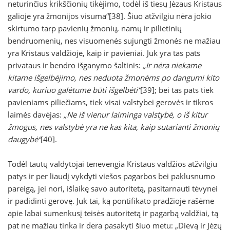
neturinčius krikščionių tikėjimo, todėl iš tiesų Jėzaus Kristaus
galioje yra žmonijos visuma“[38]. Šiuo atžvilgiu nėra jokio
skirtumo tarp pavienių žmonių, namų ir pilietinių
bendruomenių, nes visuomenės sujungti žmonės ne mažiau
yra Kristaus valdžioje, kaip ir pavieniai. Juk yra tas pats
privataus ir bendro išganymo šaltinis:
„Ir nėra niekame
kitame išgelbėjimo, nes neduota žmonėms po dangumi kito
vardo, kuriuo galėtume būti išgelbėti“
[39]; bei tas pats tiek
pavieniams piliečiams, tiek visai valstybei gerovės ir tikros
laimės davėjas:
„Ne iš vienur laiminga valstybė, o iš kitur
žmogus, nes valstybė yra ne kas kita, kaip sutarianti žmonių
daugybė“
[40].
Todėl tautų valdytojai tenevengia Kristaus valdžios atžvilgiu
patys ir per liaudį vykdyti viešos pagarbos bei paklusnumo
pareigą, jei nori, išlaikę savo autoritetą, pasitarnauti tėvynei
ir padidinti gerovę. Juk tai, ką pontifikato pradžioje rašėme
apie labai sumenkusį teisės autoritetą ir pagarbą valdžiai, tą
pat ne mažiau tinka ir dera pasakyti šiuo metu: „Dievą ir Jėzų