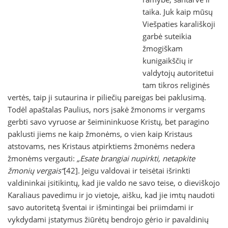
taika. Juk kaip mūsų
Viešpaties karališkoji
garbė suteikia
žmogiškam
kunigaikščių ir
valdytojų autoritetui
tam tikros religinės
vertės, taip ji sutaurina ir piliečių pareigas bei paklusimą.
Todėl apaštalas Paulius, nors įsakė žmonoms ir vergams
gerbti savo vyruose ar šeimininkuose Kristų, bet paragino
paklusti jiems ne kaip žmonėms, o vien kaip Kristaus
atstovams, nes Kristaus atpirktiems žmonėms nedera
žmonėms vergauti:
„Esate brangiai nupirkti, netapkite
žmonių vergais“
[42]. Jeigu valdovai ir teisėtai išrinkti
valdininkai įsitikintų, kad jie valdo ne savo teise, o dieviškojo
Karaliaus pavedimu ir jo vietoje, aišku, kad jie imtų naudoti
savo autoritetą šventai ir išmintingai bei priimdami ir
vykdydami įstatymus žiūrėtų bendrojo gėrio ir pavaldinių