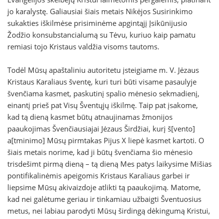
jo karalystę. Galiausiai šiais metais Nikėjos Susirinkimo
sukakties iškilmėse prisiminėme apgintąjį Įsikūnijusio
Žodžio konsubstancialumą su Tėvu, kuriuo kaip pamatu
remiasi tojo Kristaus valdžia visoms tautoms.
Todėl Mūsų apaštaliniu autoritetu įsteigiame m. V. Jėzaus
Kristaus Karaliaus šventę, kuri turi būti visame pasaulyje
švenčiama kasmet, paskutinį spalio mėnesio sekmadienį,
einantį prieš pat Visų Šventųjų iškilmę. Taip pat įsakome,
kad tą dieną kasmet būtų atnaujinamas žmonijos
paaukojimas Švenčiausiajai Jėzaus Širdžiai, kurį š[vento]
a[tminimo] Mūsų pirmtakas Pijus X liepė kasmet kartoti. O
šiais metais norime, kad ji būtų švenčiama šio mėnesio
trisdešimt pirmą dieną – tą dieną Mes patys laikysime Mišias
pontifikalinėmis apeigomis Kristaus Karaliaus garbei ir
liepsime Mūsų akivaizdoje atlikti tą paaukojimą. Matome,
kad nei galėtume geriau ir tinkamiau užbaigti Šventuosius
metus, nei labiau parodyti Mūsų širdingą dėkingumą Kristui,