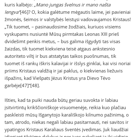
kuris kalbėjo:
„Mano jungas švelnus ir mano našta
lengva“
[46]? O, kokia galėtume mėgautis laime, jei pavieniai
žmonės, šeimos ir valstybės leistųsi vadovaujamos Kristaus!
„Tik tuomet, – pasinaudosime žodžiais, kuriuos visiems
vyskupams nusiuntė Mūsų pirmtakas Leonas XIII prieš
dvidešimt penkis metus, – bus galima išgydyti tas visas
žaizdas, tik tuomet kiekviena teisė atgaus ankstesnio
autoriteto viltį ir bus atstatytas taikos puošnumas, tik
tuomet iš rankų iškris kalavijai ir išslys ginklai, kai visi noriai
priims Kristaus valdžią ir jai paklus, o kiekvienas liežuvis
išpažins, kad Viešpats Jėzus Kristus yra Dievo Tėvo
garbėje[47]“[48].
Išties, kad ta puiki nauda būtų geriau suvokta ir labiau
įsitvirtintų krikščioniškoje visuomenėje, reikia kuo plačiau
paskleisti mūsų Išganytojo karališkojo kilnumo pažinimą, o
tam, atrodo, niekas negali labiau pasitarnauti, nei savitos ir
ypatingos Kristaus Karaliaus šventės įvedimas. Juk liaudžiai
įdiegiant tikėjimo dalykus ir per juos pakeliant ją iki vidinio