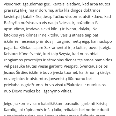
visuomet išgaudamas gėrį, kartais leisdavo, kad arba tautos
prarastų tikėjimą ir dorumą, arba klaidingos doktrinos
kėsintųsi į katalikišką tiesą. Tačiau visuomet atsitikdavo, kad
Bažnyčia nušvisdavo vis nauja šviesa, ir, pažadinta iš
apsnūdimo, imdavo siekti kilnių ir šventų dalykų. Ne
kitokios yra kilmės ir ne kitokių vaisių atnešė taip pat
iškilmės, neseniai priimtos į liturginių metų eigą: kai nuslopo
pagarba Kilniausiajam Sakramentui ir jo kultas, buvo įsteigta
Kristaus Kūno šventė, kuri taip švęsta, kad nuostabiai
rengiamos procesijos ir aštuonias dienas tęsiamos pamaldos
vėl pašaukė tautas viešai garbinti Viešpatį. Švenčiausiosios
Jėzaus Širdies iškilmė buvo įvesta tuomet, kai žmonių širdys,
nuvargintos ir atstumtos jansenistų liūdnumo bei
priekabaus griežtumo, buvo visai užšalusios ir nutolusios
nuo Dievo meilės bei išganymo vilties.
Jeigu įsakome visam katalikiškam pasauliui garbinti Kristų
Karalių, tai rūpinamės ir šių laikų reikalais bei norime duoti
svarbiausią vaistą nuo žmonių visuomenę ištikusio maro.