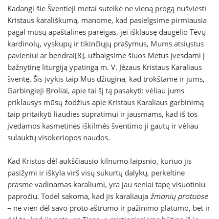
Kadangi šie Šventieji metai suteikė ne vieną progą nušviesti
Kristaus karališkumą, manome, kad pasielgsime pirmiausia
pagal mūsų apaštalines pareigas, jei išklausę daugelio Tėvų
kardinolų, vyskupų ir tikinčiųjų prašymus, Mums atsiųstus
pavieniui ar bendrai[8], užbaigsime šiuos Metus įvesdami į
bažnytinę liturgiją ypatingą m. V. Jėzaus Kristaus Karaliaus
šventę. Šis įvykis taip Mus džiugina, kad trokštame ir jums,
Garbingieji Broliai, apie tai šį tą pasakyti: vėliau jums
priklausys mūsų žodžius apie Kristaus Karaliaus garbinimą
taip pritaikyti liaudies supratimui ir jausmams, kad iš tos
įvedamos kasmetinės iškilmės šventimo ji gautų ir vėliau
sulauktų visokeriopos naudos.
Kad Kristus dėl aukščiausio kilnumo laipsnio, kuriuo jis
pasižymi ir iškyla virš visų sukurtų dalykų, perkeltine
prasme vadinamas karaliumi, yra jau seniai tapę visuotiniu
papročiu. Todėl sakoma, kad jis karaliauja
žmonių protuose
– ne vien dėl savo proto aštrumo ir pažinimo platumo, bet ir