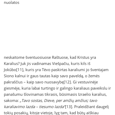
nuolatos
neskaitome šventuosiuose Raštuose, kad Kristus yra
Karalius? Juk jis vadinamas Viešpačiu, kuris kils iš
Jokūbo[11], kuris yra Tėvo paskirtas karaliumi jo šventajam
Siono kalnui ir gaus tautas kaip savo paveldą, o žemės
pakraščius – kaip savo nuosavybę[12]. Gi vestuvinėje
giesmėje, kuria labai turtingo ir galingo karaliaus paveikslu ir
panašumu šlovinamas tikrasis, būsimasis Izraelio karalius,
sakoma:
„Tavo sostas, Dieve, per amžių amžius; tavo
karaliavimo lazda – tiesumo lazda“
[13]. Praleidžiant daugelį
tokių posakių, kitoje vietoje, lyg tam, kad būtų aiškiau