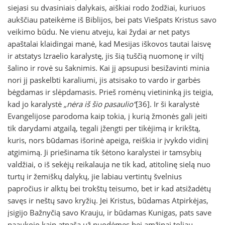
siejasi su dvasiniais dalykais, aiškiai rodo žodžiai, kuriuos
aukščiau pateikėme iš Biblijos, bei pats Viešpats Kristus savo
veikimo būdu. Ne vienu atveju, kai žydai ar net patys
apaštalai klaidingai manė, kad Mesijas iškovos tautai laisvę
ir atstatys Izraelio karalystę, jis šią tuščią nuomonę ir viltį
šalino ir rovė su šaknimis. Kai jį apsupusi besižavinti minia
nori jį paskelbti karaliumi, jis atsisako to vardo ir garbės
bėgdamas ir slėpdamasis. Prieš romėnų vietininką jis teigia,
kad jo karalystė
„nėra iš šio pasaulio“
[36]. Ir ši karalystė
Evangelijose parodoma kaip tokia, į kurią žmonės gali įeiti
tik darydami atgailą, tegali įžengti per tikėjimą ir krikštą,
kuris, nors būdamas išorinė apeiga, reiškia ir įvykdo vidinį
atgimimą. Ji priešinama tik šėtono karalystei ir tamsybių
valdžiai, o iš sekėjų reikalauja ne tik kad, atitolinę sielą nuo
turtų ir žemiškų dalykų, jie labiau vertintų švelnius
papročius ir alktų bei trokštų teisumo, bet ir kad atsižadėtų
savęs ir neštų savo kryžių. Jei Kristus, būdamas Atpirkėjas,
įsigijo Bažnyčią savo Krauju, ir būdamas Kunigas, pats save
paaukojo kaip atnašą už nuodėmes bei amžinai toliau