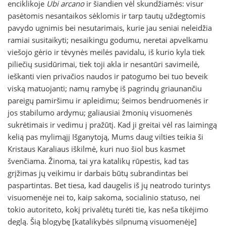
enciklikoje
Ubi arcano
ir šiandien vėl skundžiamės: visur
pasėtomis nesantaikos sėklomis ir tarp tautų uždegtomis
pavydo ugnimis bei nesutarimais, kurie jau seniai neleidžia
ramiai susitaikyti; nesaikingu godumu, neretai apvelkamu
viešojo gėrio ir tėvynės meilės pavidalu, iš kurio kyla tiek
piliečių susidūrimai, tiek toji akla ir nesantūri savimeilė,
ieškanti vien privačios naudos ir patogumo bei tuo beveik
viską matuojanti; namų ramybę iš pagrindų griaunančiu
pareigų pamiršimu ir apleidimu; šeimos bendruomenės ir
jos stabilumo ardymu; galiausiai žmonių visuomenės
sukrėtimais ir vedimu į pražūtį. Kad ji greitai vėl ras laimingą
kelią pas mylimąjį Išganytoją, Mums daug vilties teikia ši
Kristaus Karaliaus iškilmė, kuri nuo šiol bus kasmet
švenčiama. Žinoma, tai yra katalikų rūpestis, kad tas
grįžimas jų veikimu ir darbais būtų subrandintas bei
paspartintas. Bet tiesa, kad daugelis iš jų neatrodo turintys
visuomenėje nei to, kaip sakoma, socialinio statuso, nei
tokio autoriteto, kokį privalėtų turėti tie, kas neša tikėjimo
deglą. Šią blogybę [katalikybės silpnumą visuomenėje]