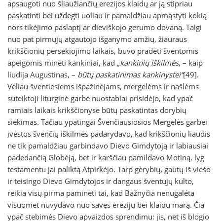
apsaugoti nuo šliaužiančių erezijos klaidų ar ją stipriau
paskatinti bei uždegti uoliau ir pamaldžiau apmąstyti kokią
nors tikėjimo paslaptį ar dieviškojo gerumo dovaną. Taigi
nuo pat pirmųjų atgautojo išganymo amžių, žiauraus
krikščionių persekiojimo laikais, buvo pradėti šventomis
apeigomis minėti kankiniai, kad
„kankinių iškilmės
, – kaip
liudija Augustinas, –
būtų paskatinimas kankinystei“
[49].
Vėliau šventiesiems išpažinėjams, mergelėms ir našlėms
suteiktoji liturginė garbė nuostabiai prisidėjo, kad ypač
ramiais laikais krikščionyse būtų paskatintas dorybių
siekimas. Tačiau ypatingai Švenčiausiosios Mergelės garbei
įvestos švenčių iškilmės padarydavo, kad krikščionių liaudis
ne tik pamaldžiau garbindavo Dievo Gimdytoją ir labiausiai
padedančią Globėją, bet ir karščiau pamildavo Motiną, lyg
testamentu jai paliktą Atpirkėjo. Tarp gėrybių, gautų iš viešo
ir teisingo Dievo Gimdytojos ir dangaus šventųjų kulto,
reikia visų pirma paminėti tai, kad Bažnyčia nenugalėta
visuomet nuvydavo nuo savęs erezijų bei klaidų marą. Čia
ypač stebimės Dievo apvaizdos sprendimu: jis, net iš blogio