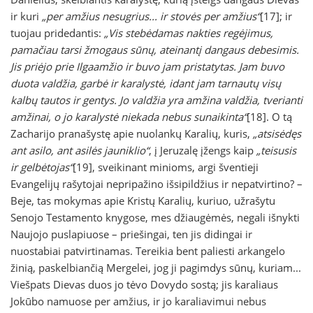
ir kuri
„per amžius nesugrius... ir stovės per amžius“
[17]; ir
tuojau pridedantis:
„Vis stebėdamas nakties regėjimus,
pamačiau tarsi žmogaus sūnų, ateinantį dangaus debesimis.
Jis priėjo prie Ilgaamžio ir buvo jam pristatytas. Jam buvo
duota valdžia, garbė ir karalystė, idant jam tarnautų visų
kalbų tautos ir gentys. Jo valdžia yra amžina valdžia, tverianti
amžinai, o jo karalystė niekada nebus sunaikinta“
[18]. O tą
Zacharijo pranašystę apie nuolankų Karalių, kuris,
„atsisėdęs
ant asilo, ant asilės jauniklio“
, į Jeruzalę įžengs kaip
„teisusis
ir gelbėtojas“
[19], sveikinant minioms, argi šventieji
Evangelijų rašytojai nepripažino išsipildžius ir nepatvirtino? –
Beje, tas mokymas apie Kristų Karalių, kuriuo, užrašytu
Senojo Testamento knygose, mes džiaugėmės, negali išnykti
Naujojo puslapiuose – priešingai, ten jis didingai ir
nuostabiai patvirtinamas. Tereikia bent paliesti arkangelo
žinią, paskelbiančią Mergelei, jog ji pagimdys sūnų, kuriam...
Viešpats Dievas duos jo tėvo Dovydo sostą; jis karaliaus
Jokūbo namuose per amžius, ir jo karaliavimui nebus