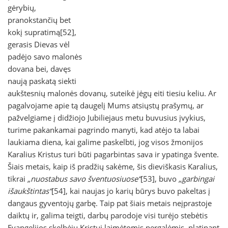
gėrybių,
pranokstančių bet
kokį supratimą[52],
gerasis Dievas vėl
padėjo savo malonės
dovana bei, davęs
naują paskatą siekti
aukštesnių malonės dovanų, suteikė jėgų eiti tiesiu keliu. Ar
pagalvojame apie tą daugelį Mums atsiųstų prašymų, ar
pažvelgiame į didžiojo Jubiliejaus metu buvusius įvykius,
turime pakankamai pagrindo manyti, kad atėjo ta labai
laukiama diena, kai galime paskelbti, jog visos žmonijos
Karalius Kristus turi būti pagarbintas sava ir ypatinga švente.
Šiais metais, kaip iš pradžių sakėme, šis dieviškasis Karalius,
tikrai
„nuostabus savo šventuosiuose“
[53], buvo
„garbingai
išaukštintas“
[54], kai naujas jo karių būrys buvo pakeltas į
dangaus gyventojų garbę. Taip pat šiais metais neįprastoje
daiktų ir, galima teigti, darbų parodoje visi turėjo stebėtis
Evangelijos skelbėjų Kristui laimėtomis pergalėmis, platinant