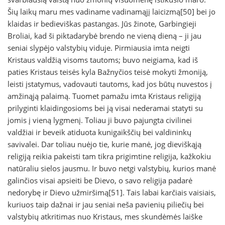
Šių laikų maru mes vadiname vadinamąjį laicizmą[50] bei jo
klaidas ir bedieviškas pastangas. Jūs žinote, Garbingieji
Broliai, kad ši piktadarybė brendo ne vieną dieną – ji jau
seniai slypėjo valstybių viduje. Pirmiausia imta neigti
Kristaus valdžią visoms tautoms; buvo neigiama, kad iš
paties Kristaus teisės kyla Bažnyčios teisė mokyti žmoniją,
leisti įstatymus, vadovauti tautoms, kad jos būtų nuvestos į
amžinąją palaimą. Tuomet pamažu imta Kristaus religiją
prilyginti klaidingosioms bei ją visai nederamai statyti su
jomis į vieną lygmenį. Toliau ji buvo pajungta civilinei
valdžiai ir beveik atiduota kunigaikščių bei valdininkų
savivalei. Dar toliau nuėjo tie, kurie manė, jog dieviškąją
religiją reikia pakeisti tam tikra prigimtine religija, kažkokiu
natūraliu sielos jausmu. Ir buvo netgi valstybių, kurios manė
galinčios visai apsieiti be Dievo, o savo religija padarė
nedorybę ir Dievo užmiršimą[51]. Tais labai karčiais vaisiais,
kuriuos taip dažnai ir jau seniai neša pavienių piliečių bei
valstybių atkritimas nuo Kristaus, mes skundėmės laiške