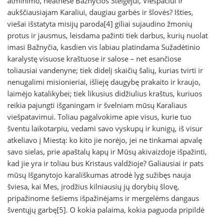
atminimo, neatnešė Bažnyčios Steigėjui, Viešpačiui ir
aukščiausiajam Karaliui, daugiau garbės ir šlovės? Išties,
viešai išstatyta misijų paroda[4] giliai sujaudino žmonių
protus ir jausmus, leisdama pažinti tiek darbus, kurių nuolat
imasi Bažnyčia, kasdien vis labiau platindama Sužadėtinio
karalystę visuose kraštuose ir salose – net esančiose
toliausiai vandenyne; tiek didelį skaičių šalių, kurias tvirti ir
nenugalimi misionieriai, išlieję daugybę prakaito ir kraujo,
laimėjo katalikybei; tiek likusius didžiulius kraštus, kuriuos
reikia pajungti išganingam ir švelniam mūsų Karaliaus
viešpatavimui. Toliau pagalvokime apie visus, kurie tuo
šventu laikotarpiu, vedami savo vyskupų ir kunigų, iš visur
atkeliavo į Miestą: ko kito jie norėjo, jei ne tinkamai apvalę
savo sielas, prie apaštalų kapų ir Mūsų akivaizdoje išpažinti,
kad jie yra ir toliau bus Kristaus valdžioje? Galiausiai ir pats
mūsų Išganytojo karališkumas atrodė lyg sužibęs nauja
šviesa, kai Mes, įrodžius kilniausių jų dorybių šlovę,
pripažinome šešiems išpažinėjams ir mergelėms dangaus
šventųjų garbę[5]. O kokia palaima, kokia paguoda pripildė