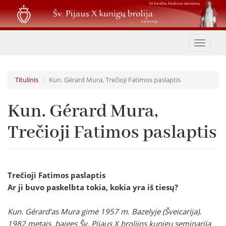
Pereiti
į
pagrindinį
turinį
Toggle
navigat
Titulinis
Kun. Gérard Mura, Trečioji Fatimos paslaptis
Kun. Gérard Mura,
Trečioji Fatimos paslaptis
Trečioji Fatimos paslaptis
Ar ji buvo paskelbta tokia, kokia yra iš tiesų?
Kun. Gérard‘as Mura gimė 1957 m. Bazelyje (Šveicarija).
1982 metais, baigęs Šv. Pijaus X brolijos kunigų seminariją