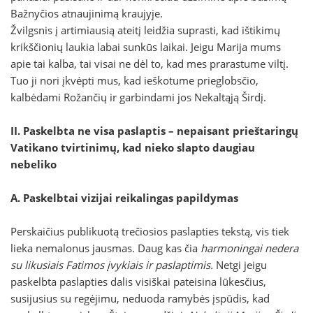
Bažnyčios atnaujinimą kraujyje.
Žvilgsnis į artimiausią ateitį leidžia suprasti, kad ištikimų
krikščionių laukia labai sunkūs laikai. Jeigu Marija mums
apie tai kalba, tai visai ne dėl to, kad mes prarastume viltį.
Tuo ji nori įkvėpti mus, kad ieškotume prieglobsčio,
kalbėdami Rožančių ir garbindami jos Nekaltąją Širdį.
II. Paskelbta ne visa paslaptis – nepaisant prieštaringų
Vatikano tvirtinimų, kad nieko slapto daugiau
nebeliko
A. Paskelbtai vizijai reikalingas papildymas
Perskaičius publikuotą trečiosios paslapties tekstą, vis tiek
lieka nemalonus jausmas. Daug kas čia
harmoningai nedera
su likusiais Fatimos įvykiais ir paslaptimis.
Netgi jeigu
paskelbta paslapties dalis visiškai pateisina lūkesčius,
susijusius su regėjimu, neduoda ramybės įspūdis, kad