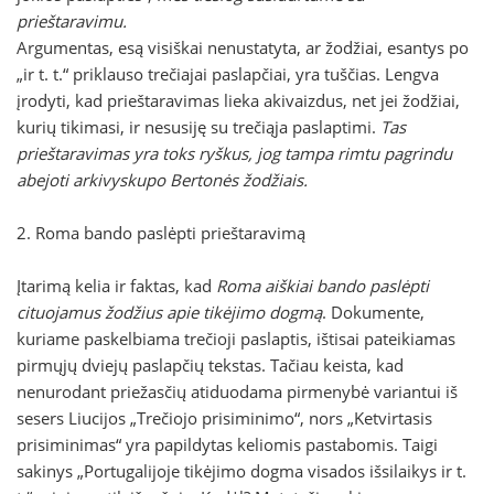
prieštaravimu.
Argumentas, esą visiškai nenustatyta, ar žodžiai, esantys po
„ir t. t.“ priklauso trečiajai paslapčiai, yra tuščias. Lengva
įrodyti, kad prieštaravimas lieka akivaizdus, net jei žodžiai,
kurių tikimasi, ir nesusiję su trečiąja paslaptimi.
Tas
prieštaravimas yra toks ryškus, jog tampa rimtu pagrindu
abejoti arkivyskupo Bertonės žodžiais.
2. Roma bando paslėpti prieštaravimą
Įtarimą kelia ir faktas, kad
Roma aiškiai bando paslėpti
cituojamus žodžius apie tikėjimo dogmą
. Dokumente,
kuriame paskelbiama trečioji paslaptis, ištisai pateikiamas
pirmųjų dviejų paslapčių tekstas. Tačiau keista, kad
nenurodant priežasčių atiduodama pirmenybė variantui iš
sesers Liucijos „Trečiojo prisiminimo“, nors „Ketvirtasis
prisiminimas“ yra papildytas keliomis pastabomis. Taigi
sakinys „Portugalijoje tikėjimo dogma visados išsilaikys ir t.