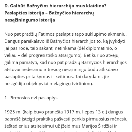
D. Galbūt Bažnyčios hierarchija mus klaidina?
Paslapties istorija – Bažnyčios hierarchų
nesąžiningumo istorija
Nuo pat pradžių Fatimos paslaptis tapo suklupimo akmeniu.
Dangus pareikalavo iš Bažnyčios hierarchijos to, ką įvykdyti
jai pasirodė, taip sakant, netinkama (dėl diplomatinio, o
vėliau – dėl progresistiško atsargumo). Bet kuriuo atveju,
galima pamatyti, kad nuo pat pradžių Bažnyčios hierarchijos
atstovai nederamu ir tiesiog nesąžiningu būdu atlikdavo
paslapties pritaikymus ir keitimus. Tai darydami, jie
nesigėdijo objektyviai melagingų tvirtinimų.
1. Pirmosios dvi paslaptys
1925 m. (kaip buvo pranešta 1917 m. liepos 13 d.) dangus
paprašė įsteigti praktiką pašvęsti penkis pirmuosius mėnesių
šeštadienius atsiteisimui už įžeidimus Marijos Širdžiai ir