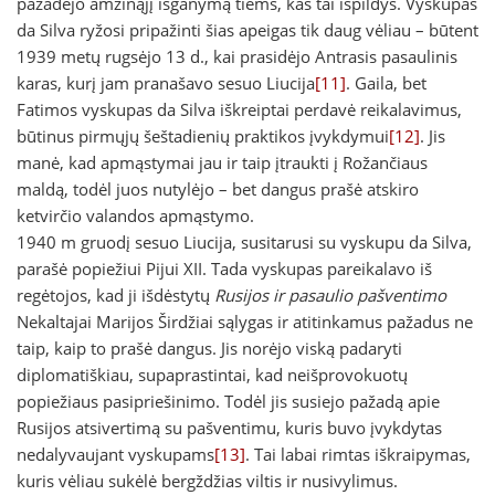
pažadėjo amžinąjį išganymą tiems, kas tai išpildys. Vyskupas
da Silva ryžosi pripažinti šias apeigas tik daug vėliau – būtent
1939 metų rugsėjo 13 d., kai prasidėjo Antrasis pasaulinis
karas, kurį jam pranašavo sesuo Liucija
[11]
. Gaila, bet
Fatimos vyskupas da Silva iškreiptai perdavė reikalavimus,
būtinus pirmųjų šeštadienių praktikos įvykdymui
[12]
. Jis
manė, kad apmąstymai jau ir taip įtraukti į Rožančiaus
maldą, todėl juos nutylėjo – bet dangus prašė atskiro
ketvirčio valandos apmąstymo.
1940 m gruodį sesuo Liucija, susitarusi su vyskupu da Silva,
parašė popiežiui Pijui XII. Tada vyskupas pareikalavo iš
regėtojos, kad ji išdėstytų
Rusijos ir pasaulio pašventimo
Nekaltajai Marijos Širdžiai sąlygas
ir atitinkamus pažadus ne
taip, kaip to prašė dangus. Jis norėjo viską padaryti
diplomatiškiau, supaprastintai, kad neišprovokuotų
popiežiaus pasipriešinimo. Todėl jis susiejo pažadą apie
Rusijos atsivertimą su pašventimu, kuris buvo įvykdytas
nedalyvaujant vyskupams
[13]
. Tai labai rimtas iškraipymas,
kuris vėliau sukėlė bergždžias viltis ir nusivylimus.