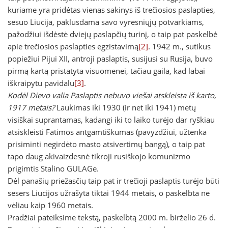
kuriame yra pridėtas vienas sakinys iš trečiosios paslapties,
sesuo Liucija, paklusdama savo vyresniųjų potvarkiams,
pažodžiui išdėstė dviejų paslapčių turinį, o taip pat paskelbė
apie trečiosios paslapties egzistavimą
[2]
. 1942 m., sutikus
popiežiui Pijui XII, antroji paslaptis, susijusi su Rusija, buvo
pirmą kartą pristatyta visuomenei, tačiau gaila, kad labai
iškraipytu pavidalu
[3]
.
Kodėl Dievo valia Paslaptis nebuvo viešai atskleista iš karto,
1917 metais?
Laukimas iki 1930 (ir net iki 1941) metų
visiškai suprantamas, kadangi iki to laiko turėjo dar ryškiau
atsiskleisti Fatimos antgamtiškumas (pavyzdžiui, užtenka
prisiminti negirdėto masto atsivertimų bangą), o taip pat
tapo daug akivaizdesnė tikroji rusiškojo komunizmo
prigimtis Stalino GULAGe.
Dėl panašių priežasčių taip pat ir trečioji paslaptis turėjo būti
sesers Liucijos užrašyta tiktai 1944 metais, o paskelbta ne
vėliau kaip 1960 metais.
Pradžiai pateiksime tekstą, paskelbtą 2000 m. birželio 26 d.