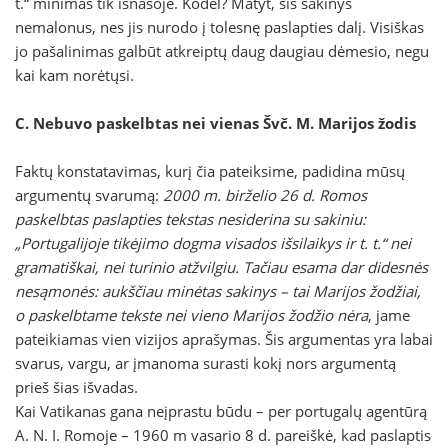
t.“ minimas tik išnašoje. Kodėl? Matyt, šis sakinys
nemalonus, nes jis nurodo į tolesnę paslapties dalį. Visiškas
jo pašalinimas galbūt atkreiptų daug daugiau dėmesio, negu
kai kam norėtųsi.
C. Nebuvo paskelbtas nei vienas Švč. M. Marijos žodis
Faktų konstatavimas, kurį čia pateiksime, padidina mūsų
argumentų svarumą:
2000 m. birželio 26 d. Romos
paskelbtas paslapties tekstas nesiderina su sakiniu:
„Portugalijoje tikėjimo dogma visados išsilaikys ir t. t.“ nei
gramatiškai, nei turinio atžvilgiu. Tačiau esama dar didesnės
nesąmonės: aukščiau minėtas sakinys – tai Marijos žodžiai,
o paskelbtame tekste nei vieno Marijos žodžio nėra
, jame
pateikiamas vien vizijos aprašymas. Šis argumentas yra labai
svarus, vargu, ar įmanoma surasti kokį nors argumentą
prieš šias išvadas.
Kai Vatikanas gana neįprastu būdu – per portugalų agentūrą
A. N. I. Romoje – 1960 m vasario 8 d. pareiškė, kad paslaptis