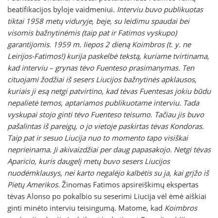
beatifikacijos byloje vaidmeniui.
Interviu buvo publikuotas
tiktai 1958 metų viduryje, beje, su leidimu spaudai bei
visomis bažnytinėmis (taip pat ir Fatimos vyskupo)
garantijomis
.
1959 m. liepos 2 dieną Koimbros (t. y. ne
Leirijos-Fatimos!) kurija paskelbė tekstą, kuriame tvirtinama,
kad interviu – grynas tėvo Fuenteso prasimanymas. Ten
cituojami žodžiai iš sesers Liucijos bažnytinės apklausos,
kuriais ji esą netgi patvirtino, kad tėvas Fuentesas jokiu būdu
nepalietė temos, aptariamos publikuotame interviu. Tada
vyskupai stojo ginti tėvo Fuenteso teisumo. Tačiau jis buvo
pašalintas iš pareigų, o jo vietoje paskirtas tėvas Kondoras.
Taip pat ir sesuo Liucija nuo to momento tapo visiškai
neprieinama. Ji akivaizdžiai per daug papasakojo. Netgi tėvas
Aparicio, kuris daugelį metų buvo sesers Liucijos
nuodėmklausys, nei karto negalėjo kalbėtis su ja, kai grįžo iš
Pietų Amerikos.
Žinomas Fatimos apsireiškimų ekspertas
tėvas Alonso po pokalbio su seserimi Liucija vėl ėmė aiškiai
ginti minėto interviu teisingumą. Matome, kad
Koimbros