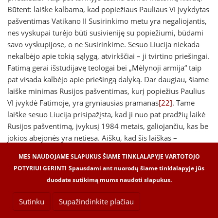
Būtent: laiške kalbama, kad popiežiaus Pauliaus VI įvykdytas
pašventimas Vatikano II Susirinkimo metu yra negaliojantis,
nes vyskupai turėjo būti susivieniję su popiežiumi, būdami
savo vyskupijose, o ne Susirinkime. Sesuo Liucija niekada
nekalbėjo apie tokią sąlygą, atvirkščiai – ji tvirtino priešingai.
Fatimą gerai išstudijavę teologai bei „Mėlynoji armija“ taip
pat visada kalbėjo apie priešingą dalyką. Dar daugiau, šiame
laiške minimas Rusijos pašventimas, kurį popiežius Paulius
VI įvykdė Fatimoje, yra gryniausias pramanas
[22]
. Tame
laiške sesuo Liucija prisipažįsta, kad ji nuo pat pradžių laikė
Rusijos pašventimą, įvykusį 1984 metais, galiojančiu, kas be
jokios abejonės yra netiesa. Aišku, kad šis laiškas –
falsifikatas. Apie tai taip pat buvo viešai rašoma Portugalijos
MES NAUDOJAME SLAPUKUS ŠIAME TINKLALAPYJE VARTOTOJO
spaudoje.
POTYRIUI GERINTI
Spausdami ant nuorodų šiame tinklalapyje jūs
Kodėl gi arkivyskupas Bertone cituoja tokį seną ir abejotiną
duodate sutikimą mums naudoti slapukus.
laišką, jeigu jis pats ir popiežius asmeniškai kalbėjosi su
seserimi Liucija? Iš visko sprendžiant, jie negalėjo iš jos
Sutinku
Supažindinkite plačiau
išgauti trokštamų parodymų. Tai galima būtų pagrįsti dar