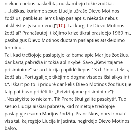
niekada nebus paskelbta, nuskambėjo tokie žodžiai:
„...laiškas, kuriame sesuo Liucija užrašė Dievo Motinos
žodžius, patikėtus jiems kaip paslaptis, niekada nebus
atskleistas [visuomenei]“
[10]
. Tai kurgi tie Dievo Motinos
žodžiai? Pranašautoji tikėjimo krizė tikrai prasidėjo 1960 m.,
pasibaigus Dievo Motinos duotam paslapties atskleidimo
terminui.
Tai, kad trečiojoje paslaptyje kalbama apie Marijos žodžius,
dar kartą pabrėžia ir tokia aplinkybė. Savo „Ketvirtajame
prisiminime“ sesuo Liucija papildė liepos 13 d. žinios tekstą
žodžiais „Portugalijoje tikėjimo dogma visados išsilaikys ir t.
t.“. Iškart po to ji pridūrė dar kelis Dievo Motinos žodžius (jie
taip pat buvo pridėti tik „Ketvirtajame prisiminime“):
„Nesakykite to niekam. Tik Pranciškui galite pasakyti“. Tuo
sesuo Liucija aiškiai pabrėžė, kad minėtoje trečiojoje
paslaptyje esama Marijos žodžių. Pranciškus, nors ir matė
visa tai, ką regėjo Liucija ir Jacinta, negirdėjo Dievo Motinos
balso.