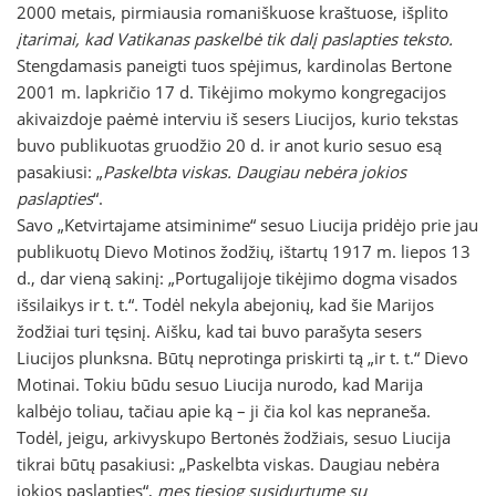
2000 metais, pirmiausia romaniškuose kraštuose, išplito
įtarimai, kad Vatikanas paskelbė tik dalį paslapties teksto.
Stengdamasis paneigti tuos spėjimus, kardinolas Bertone
2001 m. lapkričio 17 d. Tikėjimo mokymo kongregacijos
akivaizdoje paėmė interviu iš sesers Liucijos, kurio tekstas
buvo publikuotas gruodžio 20 d. ir anot kurio sesuo esą
pasakiusi: „
Paskelbta viskas. Daugiau nebėra jokios
paslapties
“.
Savo „Ketvirtajame atsiminime“ sesuo Liucija pridėjo prie jau
publikuotų Dievo Motinos žodžių, ištartų 1917 m. liepos 13
d., dar vieną sakinį: „Portugalijoje tikėjimo dogma visados
išsilaikys ir t. t.“. Todėl nekyla abejonių, kad šie Marijos
žodžiai turi tęsinį. Aišku, kad tai buvo parašyta sesers
Liucijos plunksna. Būtų neprotinga priskirti tą „ir t. t.“ Dievo
Motinai. Tokiu būdu sesuo Liucija nurodo, kad Marija
kalbėjo toliau, tačiau apie ką – ji čia kol kas nepraneša.
Todėl, jeigu, arkivyskupo Bertonės žodžiais, sesuo Liucija
tikrai būtų pasakiusi: „Paskelbta viskas. Daugiau nebėra
jokios paslapties“,
mes tiesiog susidurtume su