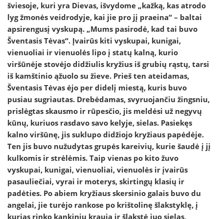
šviesoje, kuri yra Dievas, išvydome „kažką, kas atrodo
lyg žmonės veidrodyje, kai jie pro jį praeina“ – baltai
apsirengusį vyskupą. „Mums pasirodė, kad tai buvo
Šventasis Tėvas“. Įvairūs kiti vyskupai, kunigai,
vienuoliai ir vienuolės lipo į statų kalną, kurio
viršūnėje stovėjo didžiulis kryžius iš grubių rąstų, tarsi
iš kamštinio ąžuolo su žieve. Prieš ten ateidamas,
Šventasis Tėvas ėjo per didelį miestą, kuris buvo
pusiau sugriautas. Drebėdamas, svyruojančiu žingsniu,
prislėgtas skausmo ir rūpesčio, jis meldėsi už negyvų
kūnų, kuriuos rasdavo savo kelyje, sielas. Pasiekęs
kalno viršūnę, jis suklupo didžiojo kryžiaus papėdėje.
Ten jis buvo nužudytas grupės kareivių, kurie šaudė į jį
kulkomis ir strėlėmis. Taip vienas po kito žuvo
vyskupai, kunigai, vienuoliai, vienuolės ir įvairūs
pasauliečiai, vyrai ir moterys, skirtingų klasių ir
padėties. Po abiem kryžiaus skersinio galais buvo du
angelai, jie turėjo rankose po krištolinę šlakstyklę, į
kurias rinko kankinių kraują ir šlakstė juo sielas,