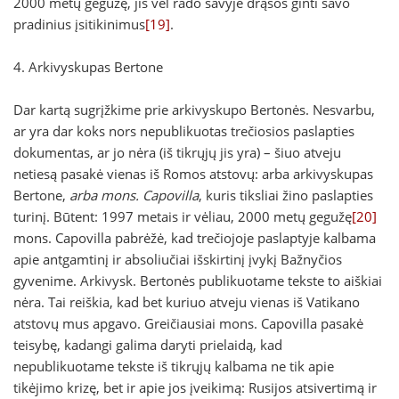
2000 metų gegužę, jis vėl rado savyje drąsos ginti savo
pradinius įsitikinimus
[19]
.
4. Arkivyskupas Bertone
Dar kartą sugrįžkime prie arkivyskupo Bertonės. Nesvarbu,
ar yra dar koks nors nepublikuotas trečiosios paslapties
dokumentas, ar jo nėra (iš tikrųjų jis yra) – šiuo atveju
netiesą pasakė vienas iš Romos atstovų: arba arkivyskupas
Bertone,
arba mons. Capovilla
, kuris tiksliai žino paslapties
turinį. Būtent: 1997 metais ir vėliau, 2000 metų gegužę
[20]
mons. Capovilla pabrėžė, kad trečiojoje paslaptyje kalbama
apie antgamtinį ir absoliučiai išskirtinį įvykį Bažnyčios
gyvenime. Arkivysk. Bertonės publikuotame tekste to aiškiai
nėra. Tai reiškia, kad bet kuriuo atveju vienas iš Vatikano
atstovų mus apgavo. Greičiausiai mons. Capovilla pasakė
teisybę, kadangi galima daryti prielaidą, kad
nepublikuotame tekste iš tikrųjų kalbama ne tik apie
tikėjimo krizę, bet ir apie jos įveikimą: Rusijos atsivertimą ir