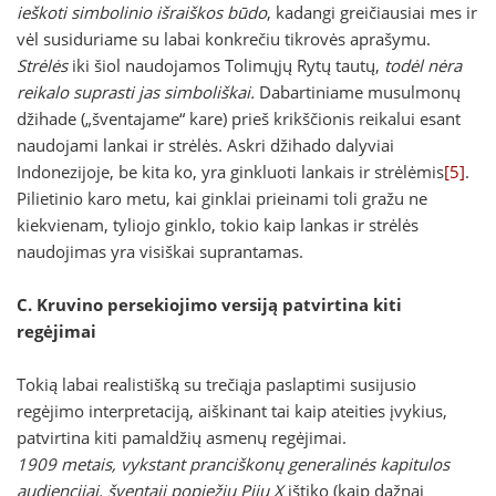
ieškoti simbolinio išraiškos būdo
, kadangi greičiausiai mes ir
vėl susiduriame su labai konkrečiu tikrovės aprašymu.
Strėlės
iki šiol naudojamos Tolimųjų Rytų tautų,
todėl nėra
reikalo suprasti jas simboliškai.
Dabartiniame musulmonų
džihade („šventajame“ kare) prieš krikščionis reikalui esant
naudojami lankai ir strėlės. Askri džihado dalyviai
Indonezijoje, be kita ko, yra ginkluoti lankais ir strėlėmis
[5]
.
Pilietinio karo metu, kai ginklai prieinami toli gražu ne
kiekvienam, tyliojo ginklo, tokio kaip lankas ir strėlės
naudojimas yra visiškai suprantamas.
C. Kruvino persekiojimo versiją patvirtina kiti
regėjimai
Tokią labai realistišką su trečiąja paslaptimi susijusio
regėjimo interpretaciją, aiškinant tai kaip ateities įvykius,
patvirtina kiti pamaldžių asmenų regėjimai.
1909 metais, vykstant pranciškonų generalinės kapitulos
audiencijai, šventąjį popiežių Pijų X
ištiko (kaip dažnai