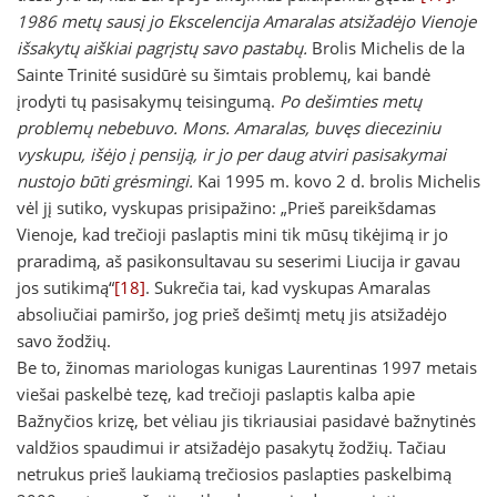
1986 metų sausį jo Ekscelencija Amaralas atsižadėjo Vienoje
išsakytų aiškiai pagrįstų savo pastabų.
Brolis Michelis de la
Sainte Trinité susidūrė su šimtais problemų, kai bandė
įrodyti tų pasisakymų teisingumą.
Po dešimties metų
problemų nebebuvo. Mons. Amaralas, buvęs dieceziniu
vyskupu, išėjo į pensiją, ir jo per daug atviri pasisakymai
nustojo būti grėsmingi.
Kai 1995 m. kovo 2 d. brolis Michelis
vėl jį sutiko, vyskupas prisipažino: „Prieš pareikšdamas
Vienoje, kad trečioji paslaptis mini tik mūsų tikėjimą ir jo
praradimą, aš pasikonsultavau su seserimi Liucija ir gavau
jos sutikimą“
[18]
. Sukrečia tai, kad vyskupas Amaralas
absoliučiai pamiršo, jog prieš dešimtį metų jis atsižadėjo
savo žodžių.
Be to, žinomas mariologas kunigas Laurentinas 1997 metais
viešai paskelbė tezę, kad trečioji paslaptis kalba apie
Bažnyčios krizę, bet vėliau jis tikriausiai pasidavė bažnytinės
valdžios spaudimui ir atsižadėjo pasakytų žodžių. Tačiau
netrukus prieš laukiamą trečiosios paslapties paskelbimą