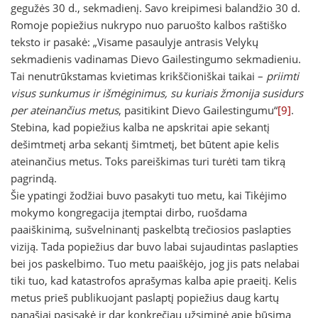
gegužės 30 d., sekmadienį. Savo kreipimesi balandžio 30 d.
Romoje popiežius nukrypo nuo paruošto kalbos raštiško
teksto ir pasakė: „Visame pasaulyje antrasis Velykų
sekmadienis vadinamas Dievo Gailestingumo sekmadieniu.
Tai nenutrūkstamas kvietimas krikščioniškai taikai –
priimti
visus sunkumus ir išmėginimus, su kuriais žmonija susidurs
per ateinančius metus
, pasitikint Dievo Gailestingumu“
[9]
.
Stebina, kad popiežius kalba ne apskritai apie sekantį
dešimtmetį arba sekantį šimtmetį, bet būtent apie kelis
ateinančius metus. Toks pareiškimas turi turėti tam tikrą
pagrindą.
Šie ypatingi žodžiai buvo pasakyti tuo metu, kai Tikėjimo
mokymo kongregacija įtemptai dirbo, ruošdama
paaiškinimą, sušvelninantį paskelbtą trečiosios paslapties
viziją. Tada popiežius dar buvo labai sujaudintas paslapties
bei jos paskelbimo. Tuo metu paaiškėjo, jog jis pats nelabai
tiki tuo, kad katastrofos aprašymas kalba apie praeitį. Kelis
metus prieš publikuojant paslaptį popiežius daug kartų
panašiai pasisakė ir dar konkrečiau užsiminė apie būsimą