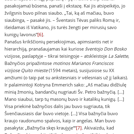
pasakojama) būsena, panaši į ekstazę. Kai jis atsipeikėjo, jo
žvilgsnis buvo pilnas siaubo. „Tai, ką aš mačiau, buvo
siaubinga, – pasakė jis. – Šventasis Tėvas paliks Romą ir,
išeidamas iš Vatikano, jis turės žengti per mirusių savo
kunigų lavonus“
[6]
.
Panašus krikščionių persekiojimas, apimsiantis net ir
hierarchiją, pranašaujamas kai kuriose
šventojo Don Bosko
vizijose, paslaptyje – tikrai teisingoje – atskleistoje
La Salette,
Bažnyčios pripažintose
motinos Marianos Franciscos
vizijose Quito mieste
(1594 metais), susijusiose su XX
amžiumi (o taip pat su ankstesniais ir vėlesniais už jį laikais).
Ir palaimintoji Kotryna Emmerich sako: „Aš mačiau didžiulę
minią žmonių, bandančių nugriauti Šv. Petro bažnyčią. [...]
Mano siaubui, tarp tų masonų buvo ir katalikų kunigų. [...]
Visa priekinė bažnyčios dalis jau buvo sugriauta, tik
Švenčiausiasis dar buvo vietoje. [...] Visa bažnyčia buvo
kraujo raudonumo spalvos, kaip ir angelas. Man buvo
pasakyta: „Bažnyčia skęs kraujyje““
[7]
. Akivaizdu, kad