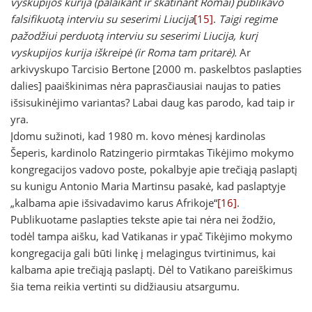
vyskupijos kurija (palaikant ir skatinant Romai) publikavo
falsifikuotą interviu su seserimi Liucija
[15]
.
Taigi regime
pažodžiui perduotą interviu su seserimi Liucija, kurį
vyskupijos kurija iškreipė (ir Roma tam pritarė).
Ar
arkivyskupo Tarcisio Bertone [2000 m. paskelbtos paslapties
dalies] paaiškinimas nėra paprasčiausiai naujas to paties
išsisukinėjimo variantas? Labai daug kas parodo, kad taip ir
yra.
Įdomu sužinoti, kad 1980 m. kovo mėnesį kardinolas
Šeperis, kardinolo Ratzingerio pirmtakas Tikėjimo mokymo
kongregacijos vadovo poste, pokalbyje apie trečiąją paslaptį
su kunigu Antonio Maria Martinsu pasakė, kad paslaptyje
„kalbama apie išsivadavimo karus Afrikoje“
[16]
.
Publikuotame paslapties tekste apie tai nėra nei žodžio,
todėl tampa aišku, kad Vatikanas ir ypač Tikėjimo mokymo
kongregacija gali būti linkę į melagingus tvirtinimus, kai
kalbama apie trečiąją paslaptį. Dėl to Vatikano pareiškimus
šia tema reikia vertinti su didžiausiu atsargumu.