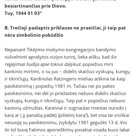
besiartinančias prie Dievo.
Tuy, 1944 01 03“
B. Trečioji paslaptis priklauso ne praeičiai, ji taip pat
nėra simbolinio pobūdžio
Nepaisant Tikėjimo mokymo kongregacijos bandymo
sušvelninti aprašytos vizijos turinį, lieka aišku, kad
šis
regėjimas liudija apie tokius dalykus
: popiežius mirs
kankinio mirtimi, o su juo – didelis skaičius vyskupų, kunigų
ir tikinčiųjų. Kardinolas Ratzingeris mieliau aiškina tai kaip
pasikėsinimą į popiežių 1981 m. Tačiau nei po paties
pasikėsinimo, nei dėl jo priežasties nežuvo didelis skaičius
vyskupų, kunigų ir tikinčiųjų. Taip pat ir popiežius nebuvo
kareivių užmuštas. Kareiviai ir sugriautas miestas nurodo į
karą ar į jį panašią padėtį (pilietinį karą?), bet visa tai visiškai
nesusiję su pasikėsinimu, įvykdytu 1981 gegužės 13 d. Visi
iki tol buvę Fatimos apsireiškimų posakiai visada buvo labai