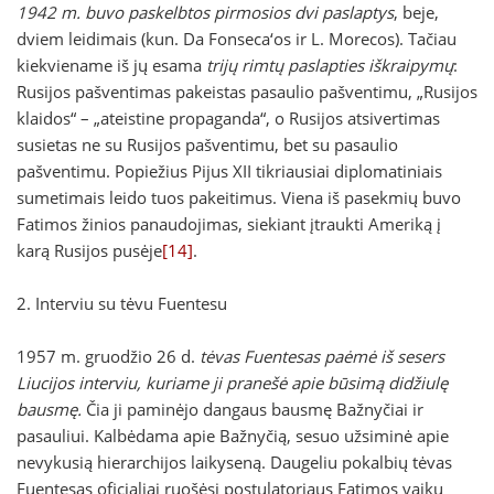
1942 m. buvo paskelbtos pirmosios dvi paslaptys
, beje,
dviem leidimais (kun. Da Fonseca‘os ir L. Morecos). Tačiau
kiekviename iš jų esama
trijų rimtų paslapties iškraipymų
:
Rusijos pašventimas pakeistas pasaulio pašventimu, „Rusijos
klaidos“ – „ateistine propaganda“, o Rusijos atsivertimas
susietas ne su Rusijos pašventimu, bet su pasaulio
pašventimu. Popiežius Pijus XII tikriausiai diplomatiniais
sumetimais leido tuos pakeitimus. Viena iš pasekmių buvo
Fatimos žinios panaudojimas, siekiant įtraukti Ameriką į
karą Rusijos pusėje
[14]
.
2. Interviu su tėvu Fuentesu
1957 m. gruodžio 26 d.
tėvas Fuentesas paėmė iš sesers
Liucijos interviu, kuriame ji pranešė apie būsimą didžiulę
bausmę.
Čia ji paminėjo dangaus bausmę Bažnyčiai ir
pasauliui. Kalbėdama apie Bažnyčią, sesuo užsiminė apie
nevykusią hierarchijos laikyseną. Daugeliu pokalbių tėvas
Fuentesas oficialiai ruošėsi postulatoriaus Fatimos vaikų