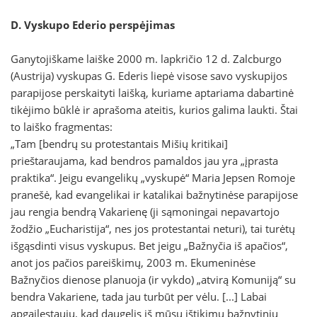
D. Vyskupo Ederio perspėjimas
Ganytojiškame laiške 2000 m. lapkričio 12 d. Zalcburgo
(Austrija) vyskupas G. Ederis liepė visose savo vyskupijos
parapijose perskaityti laišką, kuriame aptariama dabartinė
tikėjimo būklė ir aprašoma ateitis, kurios galima laukti. Štai
to laiško fragmentas:
„Tam [bendrų su protestantais Mišių kritikai]
prieštaraujama, kad bendros pamaldos jau yra „įprasta
praktika“. Jeigu evangelikų „vyskupė“ Maria Jepsen Romoje
pranešė, kad evangelikai ir katalikai bažnytinėse parapijose
jau rengia bendrą Vakarienę (ji sąmoningai nepavartojo
žodžio „Eucharistija“, nes jos protestantai neturi), tai turėtų
išgąsdinti visus vyskupus. Bet jeigu „Bažnyčia iš apačios“,
anot jos pačios pareiškimų, 2003 m. Ekumeninėse
Bažnyčios dienose planuoja (ir vykdo) „atvirą Komuniją“ su
bendra Vakariene, tada jau turbūt per vėlu. [...] Labai
apgailestauju, kad daugelis iš mūsų ištikimų bažnytinių