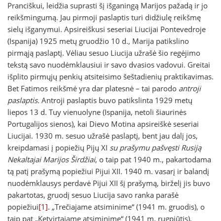
Pranciškui, leidžia suprasti šį išganingą Marijos pažadą ir jo
reikšmingumą. Jau pirmoji paslaptis turi didžiulę reikšmę
sielų išganymui. Apsireiškusi seseriai Liucijai Pontevedroje
(Ispanija) 1925 metų gruodžio 10 d., Marija patikslino
pirmąją paslaptį. Vėliau sesuo Liucija užrašė šio regėjimo
tekstą savo nuodėmklausiui ir savo dvasios vadovui. Greitai
išplito pirmųjų penkių atsiteisimo šeštadienių praktikavimas.
Bet Fatimos reikšmė yra dar platesnė – tai parodo
antroji
paslaptis.
Antroji paslaptis buvo patikslinta 1929 metų
liepos 13 d. Tuy vienuolyne (Ispanija, netoli šiaurinės
Portugalijos sienos), kai Dievo Motina apsireiškė seseriai
Liucijai. 1930 m. sesuo užrašė paslaptį, bent jau dalį jos,
kreipdamasi į popiežių Pijų XI
su
prašymu pašvęsti Rusiją
Nekaltajai Marijos Širdžiai
, o taip pat 1940 m., pakartodama
tą patį prašymą popiežiui Pijui XII
.
1940 m. vasarį ir balandį
nuodėmklausys perdavė Pijui XII šį prašymą, birželį jis buvo
pakartotas, gruodį sesuo Liucija savo ranka parašė
popiežiui
[1]
. „Trečiajame atsiminime“ (1941 m. gruodis), o
taip pat „Ketvirtajame atsiminime“ (1941 m. rugpjūtis),