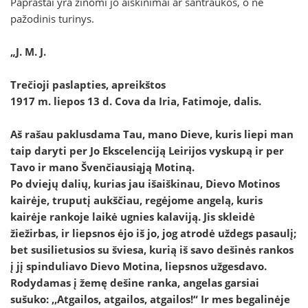
Paprastai yra žinomi jo aiškinimai ar santraukos, o ne
pažodinis turinys.
„J. M. J.
Trečioji paslapties, apreikštos
1917 m. liepos 13 d. Cova da Iria, Fatimoje, dalis.
Aš rašau paklusdama Tau, mano Dieve, kuris liepi man
taip daryti per Jo Ekscelenciją Leirijos vyskupą ir per
Tavo ir mano Švenčiausiąją Motiną.
Po dviejų dalių, kurias jau išaiškinau, Dievo Motinos
kairėje, truputį aukščiau, regėjome angelą, kuris
kairėje rankoje laikė ugnies kalaviją. Jis skleidė
žiežirbas, ir liepsnos ėjo iš jo, jog atrodė uždegs pasaulį;
bet susilietusios su šviesa, kurią iš savo dešinės rankos
į jį spinduliavo Dievo Motina, liepsnos užgesdavo.
Rodydamas į žemę dešine ranka, angelas garsiai
sušuko: ,,Atgailos, atgailos, atgailos!“ Ir mes begalinėje