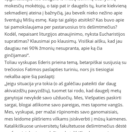
mokesčių mokėtojų, o taip pat ir daugelis tų, kurie kiekvieną
sekmadienį ateina į bažnyčią, jau beveik nieko nežino apie
šventųjų Mišių esmę. Kaip tai galėjo atsitikti? Kas buvo apie
tai pamokslaujama per pastaruosius tris dešimtmečius?
Kodėl, nepaisant liturgijos atnaujinimo, nyksta Eucharistijos
supratimas? Klausimai po klausimų. Visiškai aišku, kad jau
daugiau nei 90% žmonių nesupranta, apie ką čia
ginčijamasi“.
Toliau vyskupas Ederis prieina temą, betarpiškai susijusią su
trečiosios Fatimos paslapties turiniu, nors jis tiesiogiai
nekalba apie šią paslaptį:
„Jeigu situacija yra tokia (o aš galėčiau pateikti dar daug
akivaizdžių pavyzdžių), tuomet tai rodo, kad daugelį metų
ganytojai nevykdė savo užduočių. Mes, Viešpaties paskirti
sargai, blogai atlikome savo pareigas, mes tapome vangūs.
Mes, vyskupai, per mažai rūpinomės savo ganomaisiais,
mes leidome plėšriems vilkams įsiskverbti į mūsų kaimenes.
Katalikiškuose universitetų fakultetuose dešimtmečius dėstė