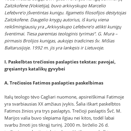
Zaitzkofene (Vokietija), buvo arkivyskupo Marcelio
Lefebvre‘o įšventintas kunigu. Ilgametis filosofijos dėstytojas
Zaitzkofene. Daugelio knygų autorius, iš kurių viena
reikšmingiausių yra „Arkivyskupo Lefebvre‘o atlikti kunigų
šventimai. Tiesa paremtas teologinis tyrimas“. G. Mura –
pirmasis Brolijos kunigas, aukojęs tradicines šv. Mišias
Baltarusijoje. 1992 m. jis yra lankęsis ir Lietuvoje.
I. Paskelbtas trečiosios paslapties tekstas: pavojai,
gręsiantys katalikų gyvybei
A. Trečiosios Fatimos paslapties paskelbimas
Italų teologo tėvo Cagliari nuomone, apsireiškimai Fatimoje
yra svarbiausias XX amžiaus įvykis. Šalia iškart paskelbtos
Fatimos žinios yra trys paslaptys. Trečioji paslaptis Švč. M.
Marijos valia buvo slepiama ilgiau nei kitos, todėl labai
svarbu žinoti jos tikrąjį turinį. 2000 m. birželio 26 d.