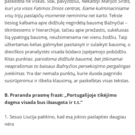
paskelbta ne viskas. Štai, pavyzdžiui,
Nekaltoji Marijos Širdis,
kuri yra visos Fatimos žinios centras, šiame kulminaciniame
visų trijų paslapčių momente neminima nei karto
. Tekste
tiesiog kalbama apie didžiulę negirdėtą bausmę Bažnyčiai –
tikintiesiems ir hierarchijai, tačiau apie priežastis, sukėlusias
šią ypatingą bausmę, neužsimenama nei vienu žodžiu. Taip
užkertamas kelias galimybei pasitaisyti ir sulaikyti bausmę, o
dieviškos pranašystės visada būdavo įspėjamojo pobūdžio.
Kitas punktas:
parodoma didžiulė bausmė, bet įtikinamai
neaprašomas to baisaus Bažnyčios persekiojimo pergalingas
įveikimas
. Yra dar nemaža punktų, kurie duoda pagrindo
susirūpinimui ir iškelia klausimą, ar paskelbtas visas tekstas.
B. Praranda prasmę frazė: „Portugalijoje tikėjimo
dogma visada bus išsaugota ir t.t.“
1. Sesuo Liucija patikino, kad esą jokios paslapties daugiau
nėra