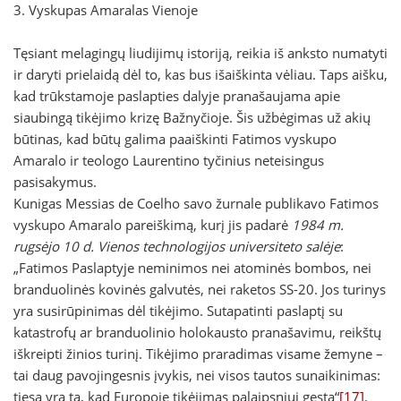
3. Vyskupas Amaralas Vienoje
Tęsiant melagingų liudijimų istoriją, reikia iš anksto numatyti
ir daryti prielaidą dėl to, kas bus išaiškinta vėliau. Taps aišku,
kad trūkstamoje paslapties dalyje pranašaujama apie
siaubingą tikėjimo krizę Bažnyčioje. Šis užbėgimas už akių
būtinas, kad būtų galima paaiškinti Fatimos vyskupo
Amaralo ir teologo Laurentino tyčinius neteisingus
pasisakymus.
Kunigas Messias de Coelho savo žurnale publikavo Fatimos
vyskupo Amaralo pareiškimą, kurį jis padarė
1984 m.
rugsėjo 10 d. Vienos technologijos universiteto salėje
:
„Fatimos Paslaptyje neminimos nei atominės bombos, nei
branduolinės kovinės galvutės, nei raketos SS-20. Jos turinys
yra susirūpinimas dėl tikėjimo. Sutapatinti paslaptį su
katastrofų ar branduolinio holokausto pranašavimu, reikštų
iškreipti žinios turinį. Tikėjimo praradimas visame žemyne –
tai daug pavojingesnis įvykis, nei visos tautos sunaikinimas:
tiesa yra ta, kad Europoje tikėjimas palaipsniui gęsta“
[17]
.