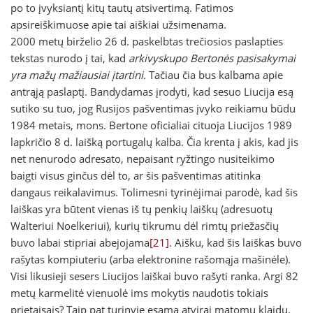
po to įvyksiantį kitų tautų atsivertimą. Fatimos
apsireiškimuose apie tai aiškiai užsimenama.
2000 metų birželio 26 d. paskelbtas trečiosios paslapties
tekstas nurodo į tai, kad
arkivyskupo Bertonės pasisakymai
yra mažų mažiausiai įtartini.
Tačiau čia bus kalbama apie
antrąją paslaptį. Bandydamas įrodyti, kad sesuo Liucija esą
sutiko su tuo, jog Rusijos pašventimas įvyko reikiamu būdu
1984 metais, mons. Bertone oficialiai cituoja Liucijos 1989
lapkričio 8 d. laišką portugalų kalba. Čia krenta į akis, kad jis
net nenurodo adresato, nepaisant ryžtingo nusiteikimo
baigti visus ginčus dėl to, ar šis pašventimas atitinka
dangaus reikalavimus. Tolimesni tyrinėjimai parodė, kad šis
laiškas yra būtent vienas iš tų penkių laiškų (adresuotų
Walteriui Noelkeriui), kurių tikrumu dėl rimtų priežasčių
buvo labai stipriai abejojama
[21]
. Aišku, kad šis laiškas buvo
rašytas kompiuteriu (arba elektronine rašomąja mašinėle).
Visi likusieji sesers Liucijos laiškai buvo rašyti ranka. Argi 82
metų karmelitė vienuolė ims mokytis naudotis tokiais
prietaisais? Taip pat turinyje esama atvirai matomų klaidų.