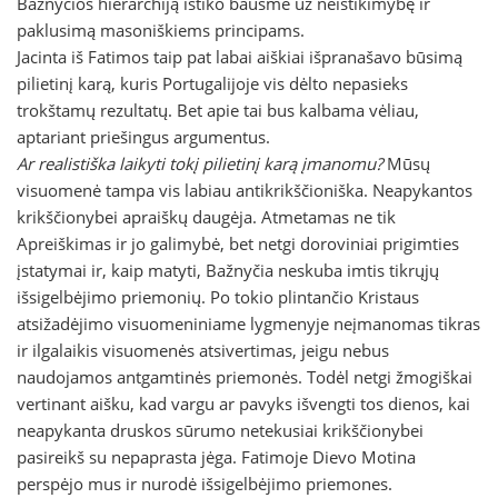
Bažnyčios hierarchiją ištiko bausmė už neištikimybę ir
paklusimą masoniškiems principams.
Jacinta iš Fatimos taip pat labai aiškiai išpranašavo būsimą
pilietinį karą, kuris Portugalijoje vis dėlto nepasieks
trokštamų rezultatų. Bet apie tai bus kalbama vėliau,
aptariant priešingus argumentus.
Ar realistiška laikyti tokį pilietinį karą įmanomu?
Mūsų
visuomenė tampa vis labiau antikrikščioniška. Neapykantos
krikščionybei apraiškų daugėja. Atmetamas ne tik
Apreiškimas ir jo galimybė, bet netgi doroviniai prigimties
įstatymai ir, kaip matyti, Bažnyčia neskuba imtis tikrųjų
išsigelbėjimo priemonių. Po tokio plintančio Kristaus
atsižadėjimo visuomeniniame lygmenyje neįmanomas tikras
ir ilgalaikis visuomenės atsivertimas, jeigu nebus
naudojamos antgamtinės priemonės. Todėl netgi žmogiškai
vertinant aišku, kad vargu ar pavyks išvengti tos dienos, kai
neapykanta druskos sūrumo netekusiai krikščionybei
pasireikš su nepaprasta jėga. Fatimoje Dievo Motina
perspėjo mus ir nurodė išsigelbėjimo priemones.