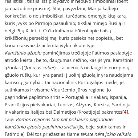
realistiški, tiksliai išsipildydavo ir nebuvo simboliniai (bent
jau pažodine prasme). Štai, pavyzdžiui, Marija kalbėjo
konkrečiai, o ne simboliškai, turėdama omenyje kitą karą,
kuris įvyks po Pirmojo pasaulinio; tiksliai minėjo Rusiją ir
netgi Pijų XI ir t. t. O čia kalbama būtent apie baisų
krikščionių persekiojimą, kuris pasieks net popiežių, bet
kuriam akivaizdžiai lemta įvykti tik ateityje.
Kamštinio ąžuolo
paminėjimas trečiojoje Fatimos paslaptyje
atrodo keistai, be to, daugumas nežino, kas jis yra. Kamštinis
ąžuolas (
Quercus suber
) – tai viena iš nedaugelio europinių
ąžuolo rūšių, kuri yra panaši į uolinį ąžuolą ir yra naudojama
kamščių gamybai. Tai nacionalinis Portugalijos medis, jis
sutinkamas ir visame Viduržemio jūros regione. Jo
pagrindinė paplitimo sritis – Portugalija ir Vakarų Ispanija,
Prancūzijos pietvakariai, Tunisas, Alžyras, Korsika, Sardinija
ir vakarinės Italijos bei Dalmatijos (Kroatijoje) pakrantės
[4]
.
Taigi
Romos regionas taip pat priklauso pagrindinei
kamštinio ąžuolo paplitimo sričiai
(jis, beje, sutinkamas ir
Fatimoje). Dėl tos priežasties šiame
tekste nėra jokio reikalo