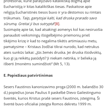
profesoriai, kurie paralyžiavo katalikišką dogmą apie
Eucharistiją ir kitas katalikiškas tiesas. Paskaitose apie
religiją Eucharistinės tiesos buvo ir yra dėstomos su rimtais
trūkumais.
Taip, ganytojai kalti, kad druska prarado savo
sūrumą. Greitai ji bus sutrypta
“
[8]
.
Susimąstę apie tai, kad atsakingi asmenys kol kas nesiruošia
panaudoti veiksmingų išsigelbėjimo priemonių prieš
tikėjimo krizę ir kad to negalima tikėtis artimiausiu metu,
pamatysime – Kristaus žodžiai tikrai nurodo, kad netrukus
ateis sunkūs laikai: „Jūs žemės druska. Jei druska išsidvoktų,
kuo gi ją reikėtų pasūdyti? Ji niekam netinka, ir belieka ją
išberti žmonėms sumindžioti“ (Mt 5, 13).
E. Popiežiaus patvirtinimas
Sesers Faustinos kanonizavimo proga (2000 m. balandžio 30
d.) popiežius Jonas Paulius II paskelbė Dievo Gailestingumo
šventės, kurios Kristus prašė sesers Faustinos, įsteigimą. Ši
šventė buvo oficialiai įsteigta Romos dekretu 1999 m.