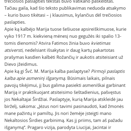
trečiosios paslapties tekstas buvo Vatikano paskelbtas.
Tačiau gaila, kad šio teksto publikavimas neduoda atsakymo
– kurio buvo tikėtasi – į klausimus, kylančius dėl trečiosios
paslapties.
Apie ką kalbėjo Marija tuose šešiuose apsireiškimuose, kurie
vyko 1917 m. kiekvieną mėnesį nuo gegužės iki spalio 13-
tomis dienomis? Atvira Fatimos žinia buvo
kvietimas
atsiversti
, nedelsiant išsakytas ir daug kartų pakartotas
prašymas kasdien kalbėti Rožančių ir aukotis atsiteisiant už
Dievo įžeidimus.
Apie ką gi Švč. M. Marija kalba paslaptyse?
Pirmoji paslaptis
kalba apie asmeninį išganymą.
Būsimais laikais, pilnais
pavojų tikėjimui, jį bus galima pasiekti asmeniškai garbinant
Mariją ir praktikuojant atsiteisimo šeštadienius, pašvęstus
jos Nekaltajai Širdžiai. Paslaptyje, kurią Marija atskleidė jau
birželį, sakoma: „Jėzus nori tavimi pasinaudoti, kad žmonės
mane pažintų ir pamiltų. Jis nori žemėje įsteigti mano
Nekaltosios Širdies garbinimą. Kas jį priims, tam aš pažadu
išganymą“. Pragaro vizija, parodyta Liucijai, Jacintai ir